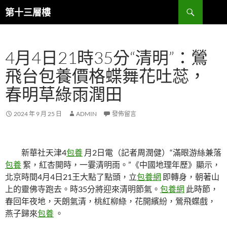
跳
搜
第十三層樓
至
尋
主
要
4月4日21時35分“清明”：鶯
內
容
飛台包養價格蝶舞花吐蕊，
春明草綠雨潤田
2024 年 9 月 25 日
ADMIN
發佈留言
新華社天津4
包養
月2日電（記者周潤健）“滿眼游絲兼落
包養
絮，紅杏開時，一霎清明雨。”《中國地理年歷》顯示，
北京時間4月4日21王大點了點頭，立
包養網
即轉身，朝著山
上的靈佛寺跑去。時35分將迎來清明節氣。
包養網
此時節，
春回年夜地，天朗氣清，桃紅柳綠，花開繽紛，鶯飛蝶戲，
燕子歸來
包養
。