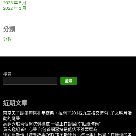
2023 年 8 月
2022 年 1 月
分類
分數
搜尋
搜尋
近期文章
南京夫子廟舉辦祭孔年夜典，拉開了201找九宮格交流9孔子文明月活
動的尾聲
高調秀瑕秀傳醫院勞檢疵 一場正在舒展的“貼紙時尚”
黃宏邀記者吐心聲 台包養網惡搞是低估不雅眾智商
徐則臣新作《域外故事OSDER奧斯德台北汽車集》出書：在地球的各