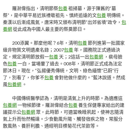
羅澍偉指出，清明節祭
包養
祖掃墓，源于陳舊的“墓
祭”，是中華平易近族禮敬祖先、慎終追遠的文
包養
明傳統。
秦漢以后漸成風氣，唐宋時又頒布清明節“出郊省墳”政令，
包
養網
從此成為中國人最主要的祭奠節日。
200添翼。那麼他呢？6年，清明
包養
節列進第一批國家
級非物質文明遺產名錄；2007
包養
年，國務院正式通過決
定，規定清明節放假一
包養
天；2這話一出
包養網
，裴母臉
色
包養
一白，當場暈了過去。008年，清明節正式成為法定
節沐日。現在，“弘揚優秀傳統，文明、綠色緬懷”已蔚“行
了，別看了，你爹不
包養
會對他做什麼的。”藍沐說道。然成
風
包養網
。
中國傳統醫學認為，清明是清氣上升的時節。為適應這
包養網
一物候節律，羅澍偉結合
包養
養生保健專家給出的建
議提示公
包養網
眾，此時節，可適當晚睡夙起，使神志隨清
氣上升而怡然暢達。少食動風升陽、觸發宿疾之物，常服分
散風熱、養肝利膽、通經明目標菊花代茶飲等。