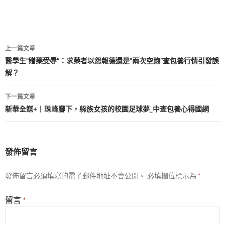
文
上一篇文章
章
醫學生“贈藥受辱”：求藥者以怨報德還是“兩次空跑”查包養行情引發誤
解？
導
覽
下一篇文章
新華全媒+丨珠峰腳下，躲族女孩的校園足球夢_中查包養心得國網
發佈留言
發佈留言必須填寫的電子郵件地址不會公開。
必填欄位標示為
*
留言
*