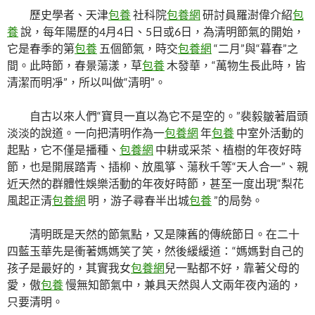
歷史學者、天津
包養
社科院
包養網
研討員羅澍偉介紹
包
養
說，每年陽歷的4月4日、5日或6日，為清明節氣的開始，
它是春季的第
包養
五個節氣，時交
包養網
“二月”與“暮春”之
間。此時節，春景蕩漾，草
包養
木發華，“萬物生長此時，皆
清潔而明凈”，所以叫做“清明”。
自古以來人們“寶貝一直以為它不是空的。”裴毅皺著眉頭
淡淡的說道。一向把清明作為一
包養網
年
包養
中室外活動的
起點，它不僅是播種、
包養網
中耕或采茶、植樹的年夜好時
節，也是開展踏青、插柳、放風箏、蕩秋千等“天人合一”、親
近天然的群體性娛樂活動的年夜好時節，甚至一度出現“梨花
風起正清
包養網
明，游子尋春半出城
包養
”的局勢。
清明既是天然的節氣點，又是陳舊的傳統節日。在二十
四藍玉華先是衝著媽媽笑了笑，然後緩緩道：“媽媽對自己的
孩子是最好的，其實我女
包養網
兒一點都不好，靠著父母的
愛，傲
包養
慢無知節氣中，兼具天然與人文兩年夜內涵的，
只要清明。