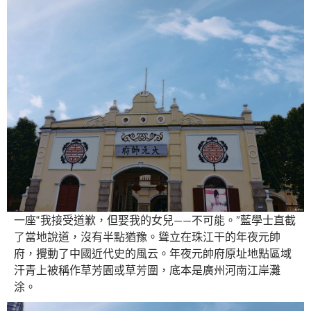
一座“我接受道歉，但娶我的女兒——不可能。”藍學士直截
了當地說道，沒有半點猶豫。聳立在珠江干的年夜元帥
府，攪動了中國近代史的風云。年夜元帥府原址地點區域
汗青上被稱作草芳園或草芳圍，底本是廣州河南江岸灘
涂。