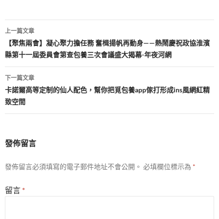
文
上一篇文章
章
【聚焦兩會】凝心聚力擔任務 奮楫揚帆再動身——熱鬧慶祝政協淮濱
縣第十一屆委員會第查包養三次會議盛大揭幕-年夜河網
導
覽
下一篇文章
卡諾爾高等定制的仙人配色，幫你把覓包養app傢打形成ins風網紅精
致空間
發佈留言
發佈留言必須填寫的電子郵件地址不會公開。
必填欄位標示為
*
留言
*