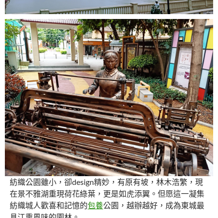
紡織公園雖小，卻design精妙，有原有坡，林木浩繁，現
在景不雅湖重現荷花綠葉，更是如虎添翼。但愿這一凝集
紡織城人歡喜和記憶的
包養
公園，越辦越好，成為東城最
具江熏風味的園林。