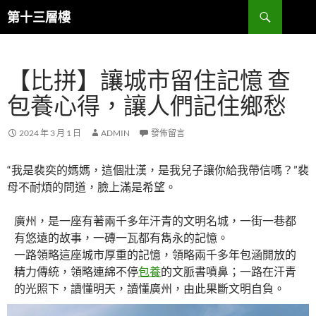
跳
搜
第十三層樓
至
尋
主
要
【比拼】讓城市留住記憶 查
內
容
包養心得，讓人們記住鄉愁
2024 年 3 月 1 日
ADMIN
發佈留言
“我是裴奕的媽媽，這個壯漢，是我兒子讓你給我帶信嗎？”裴
母不耐煩的問道，臉上滿是希望。
廣州，是一座有著兩千多年汗青的文明名城，一街一巷都
有悠遠的故事，一磚一瓦都有雋永的記憶。
一路領略這座城市厚重的記憶，領略兩千多年包涵開放的
精力傳統，領略連綿不停
包養
的文脈書噴鼻；一路在汗青
的光照下，讀懂明天，讀懂廣州，由此果斷文明自負。