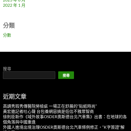
2022 年 1 月
分類
分數
搜尋
搜尋
近期文章
高調秀瑕秀傳醫院勞檢疵 一場正在舒展的“貼紙時尚”
黃宏邀記者吐心聲 台包養網惡搞是低估不雅眾智商
徐則臣新作《域外故事OSDER奧斯德台北汽車集》出書：在地球的各
個角落與中國重逢
外國人進境出境治理OSDER奧斯德台北汽車條例修正，“K字簽證”解