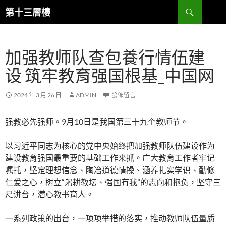
跳
搜
第十三層樓
至
尋
主
要
加强教师队查包養行情伍建
內
容
设 筑牢教育强国根基_中国网
2024 年 3 月 26 日
ADMIN
發佈留言
强教必先强师。9月10日是我国第三十九个教师节。
以习近平同志为核心的党中央始终把加强教师队伍建设作为
建设教育强国最重要的基础工作来抓。广大教育工作者牢记
嘱托，坚定理想信念、陶冶道德情操、涵养扎实学识、勤修
仁爱之心，树立“躬耕教坛、强国有我”的志向和抱负，坚守三
尺讲台，潜心教书育人。
一系列政策的出台，一项项举措的落实，推动教师队伍量质