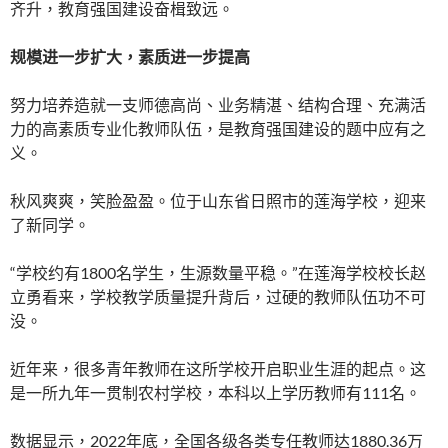
齐升，教育强国建设奋楫致远。
规模进一步扩大，素质进一步提高
努力培养造就一支师德高尚、业务精湛、结构合理、充满活
力的高素质专业化教师队伍，是教育强国建设的题中应有之
义。
秋风爽爽，笑脸盈盈。位于山东省日照市的莲海学校，迎来
了新同学。
“学校约有1800名学生，生源数量平稳。”在莲海学校校长赵
立勇看来，学校教学质量提升背后，过硬的教师队伍功不可
没。
近年来，很多青年教师在这所学校开启职业生涯的起点。这
是一所九年一贯制农村学校，本科以上学历教师有111名。
数据显示，2022年底，全国各级各类专任教师达1880.36万