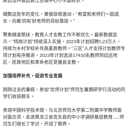
族自治州镇远县江古镇中心小学副校长。
细数这些年的变化，黄俊琼很激动，“希望和老师们一起成
长，向着‘四有’好老师的目标靠拢。”
聚焦精准帮扶，教育人才支教工作不断优化。最新数据显
示，“特岗计划”持续深入实施，2023年计划招聘5.23万人，
持续为乡村学校补充高素质教师。“三区”人才支持计划教师专
项计划有序推进，2023年计划选派17410名教师到边远地
区、民族地区和革命老区受援县支教。
加强培养补充，促进专业发展
刚刚过去的暑假，参加“优师计划”师范生暑期研学行活动的同
学们收获颇丰。
参观中国科学技术馆，与北京师范大学第二附属中学教师面
对面交流，走进黑龙江省克东县的中小学调研基层教育……师
范生们增长了学识，开阔了眼界。