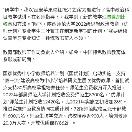
“研学中，我以‘延安苹果映红振兴之路’为题进行了高中政治科
目教学试讲。在名师指导下，我学到了新的教学理
包養網比
較
念和方法。”眼下，陕西师范大学2022级思想政治教育（优
师计划）专业学生王叶繁正在制定新学期的计划，“我要继续
认真学习专业知识，锤炼教书育人本领。”
教育部教师工作司负责人介绍，如今，中国特色教师教育体
系形成新局面。
国家优秀中小学教师培养计划（国优计划）启动实施，支持
“双一流”建设高校为中小学培养研究生层次优秀教师，首批试
点支持30所高校承担培养任务。师范生公费教育深入推进，
2023年部属师范大学计划招收公费师范生8300名，“优师计
划”师范生计划招收12420名，比2021年实施之初增加28%。
推进实施师范教育协同提质计划，72所师范院校互派干部教
师600余名，师范生访学交流、跨校培养近900人，培训教师
20.3万人次，开放优质课程862门。