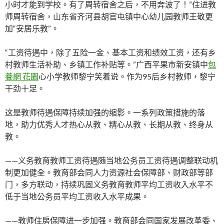
小时才能到学校。有了周转宿舍之后，不用奔波了！”住进教
师周转宿舍，山东省齐河县胡官屯镇中心幼儿园教师王敬更
加“安居乐教”。
“工资待遇中，除了五险一金、基本工资和绩效工资，还有乡
村教师生活补助、乡镇工作补贴等。”广西平果市新安镇中
包
養網 花園
心小学教师黎宁笑着说。作为95后乡村教师，黎宁
干劲十足。
这是教师待遇保障持续加强的缩影。一系列政策措施的落
地，助力优秀人才热心从教、精心从教、长期从教、终身从
教。
——义务教育教师工资待遇随当地公务员工资待遇调整联动机
制更加健全。教育部会同人力资源社会保障部、财政部等部
门，多方联动，持续巩固义务教育教师平均工资收入水平不
低于当地公务员平均工资收入水平成果。
——教师住房保障进一步加强。教育部会同国家发展改革委、