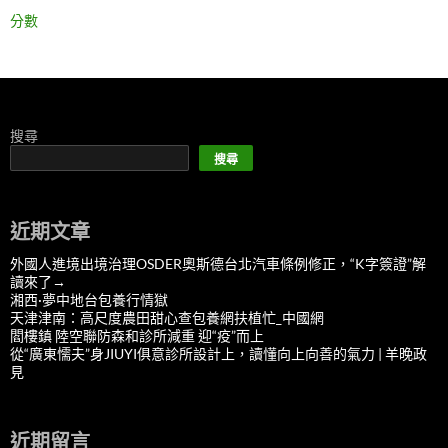
分數
搜尋
搜尋
近期文章
外國人進境出境治理OSDER奧斯德台北汽車條例修正，“K字簽證”解
讀來了→
湘西·夢中地台包養行情獄
天津津南：高尺度農田甜心查包養網扶植忙_中國網
閻樓鎮 陸空聯防森和診所減重 迎“疫”而上
從“廣東懦夫”身JIUYI俱意診所設計上，讀懂向上向善的氣力 | 羊晚政
見
近期留言