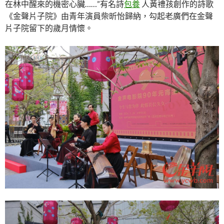
在林中醒來的機密心臟……”有名詩
包養
人黃禮孩創作的詩歌
《金聲片子院》由青年演員柴昕怡歸納，勾起老廣們在金聲
片子院留下的歲月情懷。