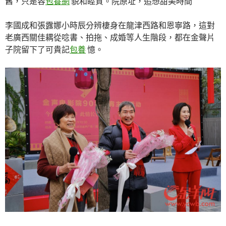
舊，只是容
包養網
貌和睦質。院原址，追想甜美時間
李國成和張露娜小時辰分辨棲身在龍津西路和恩寧路，這對
老廣西關佳耦從唸書、拍拖、成婚等人生階段，都在金聲片
子院留下了可貴記
包養
憶。