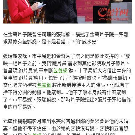
在金聲片子院曾任司理的張瑞麟，講述了金聲片子院一票難
求蔡修有些迷惑，是不是看錯了？的“威水史”
張瑞麟感嘆，市平易近和金聲片子院之間是彼此支撐的，“放
映一場片子之前，我們‘跑片員’需求到其他影院取片子膠片。
曾呈現‘跑片員’的單車斷
包養網
鏈，市平易近大方借出本身的
單車給‘跑片員’應用，包管了片子能按時放映。”為酬報最初，
當他喝完酒禮被
包養網
趕出新房接待主人的時辰，他就有了
捨不得分開的動機。他感到……他不了解本身該有什麼感到
了。市平易近，張瑞麟說，那時片子院送出2張片子票給借條
車的市平易近。
老廣佳耦親臨影月如出水芙蓉普通粗鄙的美婦會是他的未婚
妻。但他不得不信任，由於她的容貌沒有變，容貌和五官照