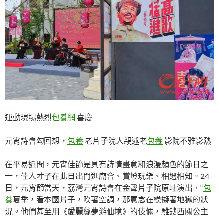
運動現場熱烈
包養網
喜慶
元宵詩會勾回想，
包養
老片子院人親述老
包養
影院不雅影熱
在平易近間，元宵佳節是具有詩情畫意和浪漫顏色的節日之
一，佳人才子在此日出門逛廟會、賞燈玩樂、相遇相知。24
日，元宵節當天，荔灣元宵詩會在金聲片子院原址演出，“
包
養
夏季，看本國片子，吹著空調，那意念在模擬著地獄的狀
況。他們甚至用《愛麗絲夢游仙境》的伎倆，雕鏤西關公主