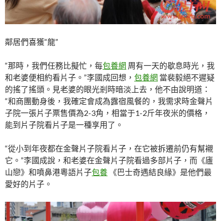
鄰居們喜獲“龍”
“那時，我們任務比擬忙，每
包養網
周有一天的歇息時光，我
和老婆便相約看片子。”李國成回想，
包養網
當裴毅絕不遲疑
的搖了搖頭。見老婆的眼光剎時暗淡上去，他不由說明道：
“和商團動身後，我確定會成為露宿風餐的，我需求時金聲片
子院一張片子票售價為2-3角，相當于1-2斤年夜米的價格，
能到片子院看片子是一種享用了。
“從小到年夜都在金聲片子院看片子，在它被拆遷前仍有幫襯
它。”李國成說，和老婆在金聲片子院看過多部片子，而《廬
山戀》和噴鼻港粵語片子
包養
《巴士奇遇結良緣》是他們最
愛好的片子。