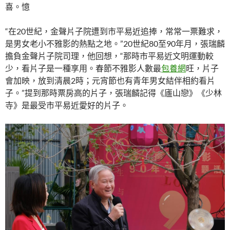
喜。憶
“在20世紀，金聲片子院遭到市平易近追捧，常常一票難求，
是男女老小不雅影的熱點之地。”20世紀80至90年月，張瑞麟
擔負金聲片子院司理，他回想，“那時市平易近文明運動較
少，看片子是一種享用。春節不雅影人數最
包養網
旺，片子
會加映，放到清晨2時；元宵節也有青年男女結伴相約看片
子。”提到那時票房高的片子，張瑞麟記得《廬山戀》《少林
寺》是最受市平易近愛好的片子。