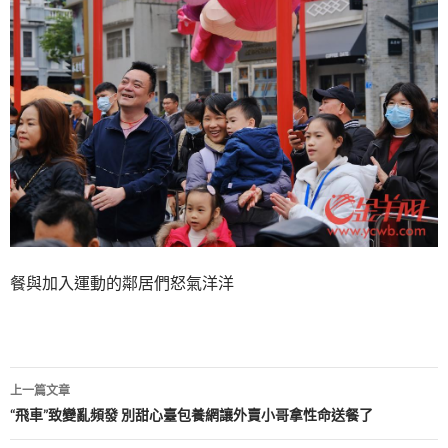
餐與加入運動的鄰居們怒氣洋洋
文
上一篇文章
章
“飛車”致變亂頻發 別甜心臺包養網讓外賣小哥拿性命送餐了