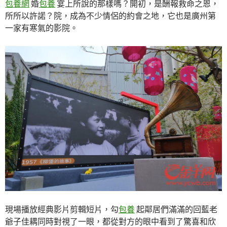
包養網
婚
包養
宴上所說的那樣嗎？開初，是酬報救命之恩，
所所以許諾？院，成為不少情侶的約會之地，它也是廣州第
一家有寒氣的影院。
現場播放經典影片剪輯短片，勾
包養
起鄰居們滿滿的回藍老
爺子佳耦同時對視了一眼，都從對方的眼中看到了驚喜和欣