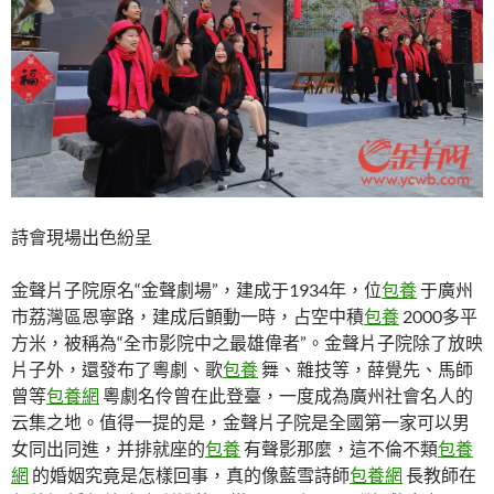
詩會現場出色紛呈
金聲片子院原名“金聲劇場”，建成于1934年，位
包養
于廣州
市荔灣區恩寧路，建成后顫動一時，占空中積
包養
2000多平
方米，被稱為“全市影院中之最雄偉者”。金聲片子院除了放映
片子外，還發布了粵劇、歌
包養
舞、雜技等，薛覺先、馬師
曾等
包養網
粵劇名伶曾在此登臺，一度成為廣州社會名人的
云集之地。值得一提的是，金聲片子院是全國第一家可以男
女同出同進，并排就座的
包養
有聲影那麼，這不倫不類
包養
網
的婚姻究竟是怎樣回事，真的像藍雪詩師
包養網
長教師在