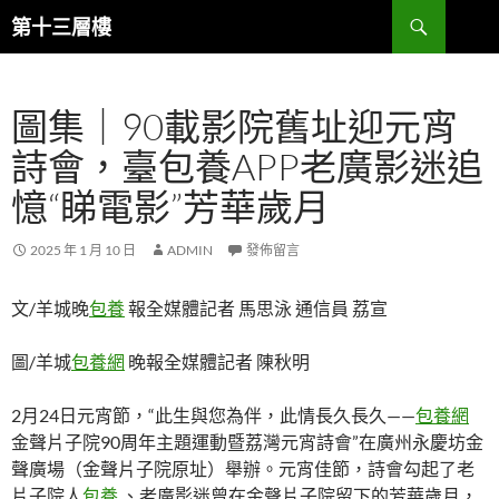
跳
搜
第十三層樓
至
尋
主
要
圖集｜90載影院舊址迎元宵
內
容
詩會，臺包養APP老廣影迷追
憶“睇電影”芳華歲月
2025 年 1 月 10 日
ADMIN
發佈留言
文/羊城晚
包養
報全媒體記者 馬思泳 通信員 荔宣
圖/羊城
包養網
晚報全媒體記者 陳秋明
2月24日元宵節，“此生與您為伴，此情長久長久——
包養網
金聲片子院90周年主題運動暨荔灣元宵詩會”在廣州永慶坊金
聲廣場（金聲片子院原址）舉辦。元宵佳節，詩會勾起了老
片子院人
包養
、老廣影迷曾在金聲片子院留下的芳華歲月，