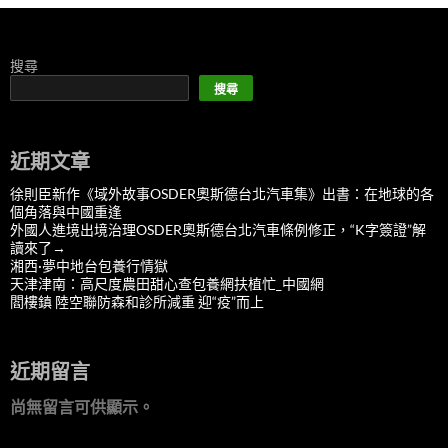
搜尋
搜尋
近期文章
徐則臣新作《域外故事OSDER奧斯德台北汽車集》出書：在地球的各
個角落與中國重逢
外國人進境出境治理OSDER奧斯德台北汽車條例修正，“K字簽證”解
讀來了→
湘西·夢中地台包養行情獄
天津津南：高尺度農田甜心查包養網扶植忙_中國網
閻樓鎮 陸空聯防森和診所減重 迎“疫”而上
近期留言
尚無留言可供顯示。