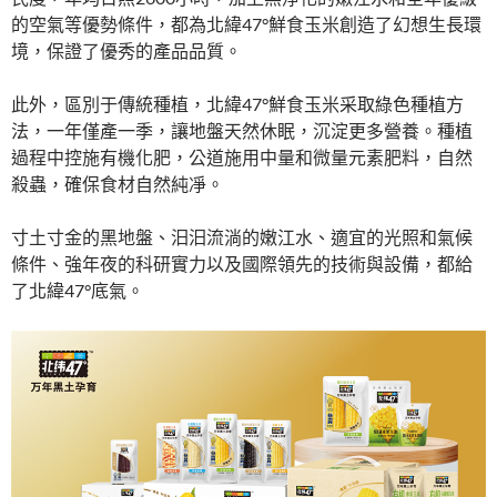
的空氣等優勢條件，都為北緯47°鮮食玉米創造了幻想生長環
境，保證了優秀的產品品質。
此外，區別于傳統種植，北緯47°鮮食玉米采取綠色種植方
法，一年僅產一季，讓地盤天然休眠，沉淀更多營養。種植
過程中控施有機化肥，公道施用中量和微量元素肥料，自然
殺蟲，確保食材自然純凈。
寸土寸金的黑地盤、汩汩流淌的嫩江水、適宜的光照和氣候
條件、強年夜的科研實力以及國際領先的技術與設備，都給
了北緯47°底氣。