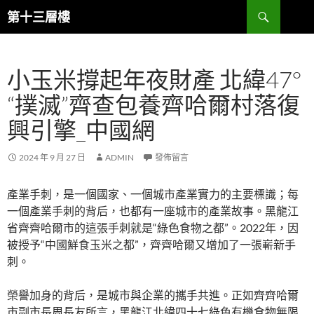
跳
搜
第十三層樓
至
尋
主
要
小玉米撐起年夜財產 北緯47°
內
容
“撲滅”齊查包養齊哈爾村落復
興引擎_中國網
2024 年 9 月 27 日
ADMIN
發佈留言
產業手刺，是一個國家、一個城市產業實力的主要標識；每
一個產業手刺的背后，也都有一座城市的產業故事。黑龍江
省齊齊哈爾市的這張手刺就是“綠色食物之都”。2022年，因
被授予“中國鮮食玉米之都”，齊齊哈爾又增加了一張嶄新手
刺。
榮譽加身的背后，是城市與企業的攜手共進。正如齊齊哈爾
市副市長周長友所言，黑龍江北緯四十七綠色有機食物無限