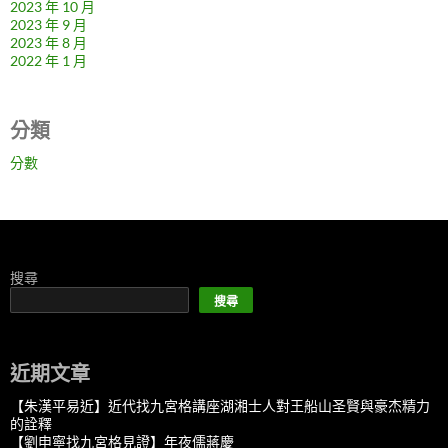
2023 年 10 月
2023 年 9 月
2023 年 8 月
2022 年 1 月
分類
分數
搜尋
搜尋
近期文章
【朱漢平易近】近代找九宮格講座湖湘士人對王船山圣賢與豪杰精力
的詮釋
【劉申寧找九宮格見證】年夜儒蔣慶