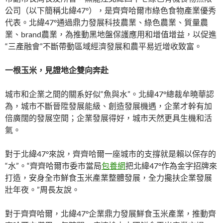
公司（以下簡稱北緯47°），是齊齊哈爾市綠色食物產業優秀
代表。北緯47°通過鼎力發展科技農業、綠色農業、質量農
業、brand農業，為推動黑地盤保護應用和增值增益，以促進
“三產融會”不斷帶動區域經濟發展和農平易近增收致富。
一根玉米，見證地企雙向奔赴
城市和企業之間的關系好似“魚與水”。北緯47°總裁牟曉華認
為，城市不斷晉陞發展能級、創造發展機遇，企業才幹有加
倍廣闊的發展空間；企業發展得好，城市天然更具生機和活
氣。
對于北緯47°來說，齊齊哈爾一座城市的支撐就是賴以保存的
“水”。“齊齊哈爾市委市當局
包養網
把北緯47°作為金字招牌來
打造，安身全市鮮食玉米產業整體發展，全力攙扶企業發展
壯年夜。”周長友說。
對于齊齊哈爾，北緯47°企業鼎力發展鮮食玉米產業，推動齊