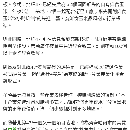
板。今朝，北緯47°已經先后樹立4個國際領先的自有鮮食玉
米、年夜米加工基地，7個一起配合衛星工廠；率先開創鮮食
玉米“3小時鮮制”的先進工藝，為鮮食玉米品類樹立行業標
準。
與此同時，北緯47°引進信息領域高新技術，開展數字有機聰
明農業建設，帶動廣年夜農平易近配合致富，計劃帶動100個
以上企業配合發展。
周長友對北緯47°發展路徑的評價是：已經構成以“龍頭企業
+當局+農業一起配合社+農戶”為基礎的新型農業產業化聯合
體形式。
牟曉華更愿意將一些產業遷移看作一種勝利經驗的復制，“基
于企業先進理念和勝利形式，北緯47°將更年夜水平發揮黑地
盤的更年夜價值，進一個步驟輻射到更多地區。”
而隨著北緯47°一個又一個項目落地，將為齊齊哈爾市的高質
量
包養
發展注進新活氣，地企之間的“雙向奔赴”，又將在未來