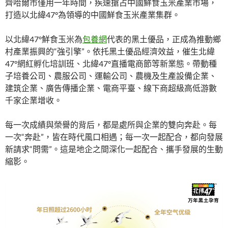
齊哈爾市僅用一年時間，疾速搶占中國鮮食玉米產業市場，
打造以北緯47°為領導的中國鮮食玉米產業集群。
以北緯47°鮮食玉米為
包養網
代表的黑土優品，正成為推動鄉
村產業振興的“強引擎”。依托黑土優品經濟效益，催生北緯
47°網紅孵化培訓班、北緯47°直播電商節等新業態。帶動種
子培養公司、農服公司、運輸公司、農機及生產設備企業、
建筑企業、廣告傳播企業、電商平臺、線下商超級高低游數
千家企業增收。
每一次成績與榮譽的背后，都是處所與企業的雙向奔赴。每
一次“奔赴”，皆在時代風口相遇；每一次一起配合，都向發展
新請求“問需”。這是地企之間深化一起配合、攜手發展的生動
縮影。