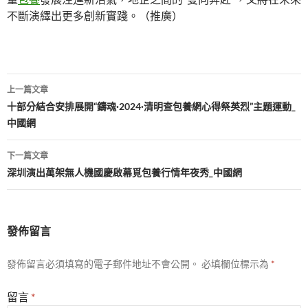
不斷演繹出更多創新實踐。（推廣）
文
上一篇文章
章
十部分結合安排展開“鑄魂·2024·清明查包養網心得祭英烈”主題運動_
中國網
導
覽
下一篇文章
深圳演出萬架無人機國慶啟幕覓包養行情年夜秀_中國網
發佈留言
發佈留言必須填寫的電子郵件地址不會公開。
必填欄位標示為
*
留言
*