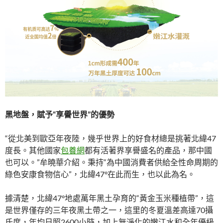
黑地盤，賦予“享譽世界”的優勢
“從北美到歐亞年夜陸，幾乎世界上的好食材總是挑著北緯47
度長。其他國家
包養網
都有活著界享譽盛名的產品，那中國
也可以。”牟曉華介紹。秉持“為中國消費者供給全性命周期的
綠色安康食物信心”，北緯47°在此而生，也以此為名。
據清楚，北緯47°地處萬年黑土孕育的“黃金玉米種植帶”，這
是世界僅存的三年夜黑土帶之一，這里的冬夏溫差高達70攝
氏度，年均日照2600小時，加上無淨化的嫩江水和全年優級