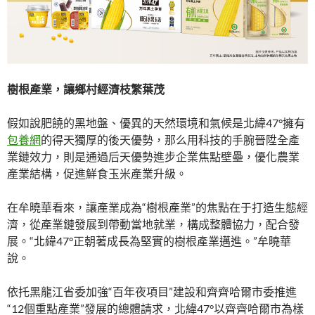
樹根產業，讓鄉村經濟枝繁葉茂
假如說肥饒的黑地盤、優異的天然環境和氣候是北緯47°擁有
包養網
的得天獨厚的後天優勢，那么用科技的手腕晉陞全產
業鏈效力，則是通過后天優勢進步企業焦點壁壘，優化農業
產業結構，促進鮮食玉米產業升級。
在牟曉華看來，讓產業成為“樹根產業”的焦點在于打造生態經
濟，從產業鏈發展到帶動當地就業，構成整體協力，配合發
展。“北緯47°正朝著成長為堅實的樹根產業邁進。”牟曉華
說。
依托黑龍江省委加強“百年夜項目”建設和齊齊哈爾市委推進
“12個重點產業”發展的總體請求，北緯47°以齊齊哈爾市為樣