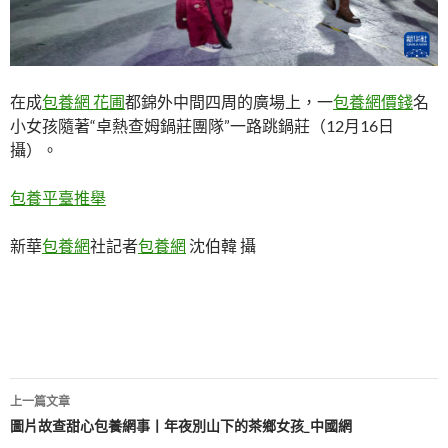
在成
包養網 花圃
都錦外中間四周的廣場上，一
包養網價錢
名
小女孩隨著“卓熱查姆鍋莊團隊”一路跳鍋莊（12月16日
攝）。
包養平臺推舉
新華
包養網
社記者
包養網
沈伯韓 攝
文
上一篇文章
章
圖片故查甜心包養網事丨年夜別山下的茶鄉女孩_中國網