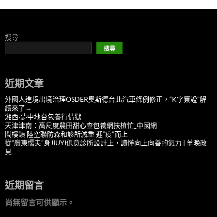
搜尋
搜尋
近期文章
外國人進境出境治理OSDER奧斯德台北汽車條例修正，“K字簽證”解
讀來了→
湘西·夢中地台包養行情獄
天津津南：高尺度農田甜心查包養網扶植忙_中國網
閻樓鎮 陸空聯防森和診所減重 迎“疫”而上
從“廣東懦夫”身JIUYI俱意診所設計上，讀懂向上向善的氣力 | 羊晚政
見
近期留言
尚無留言可供顯示。