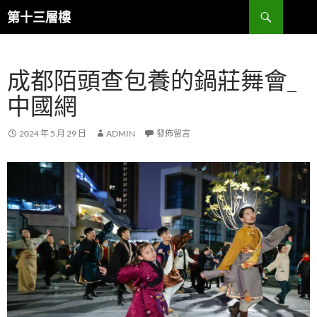
跳
搜
第十三層樓
至
尋
主
要
成都陌頭查包養的鍋莊舞會_
內
容
中國網
2024 年 5 月 29 日
ADMIN
發佈留言