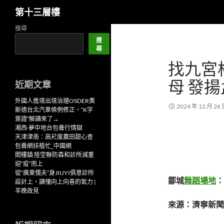
搜
第十三層樓
尋
跳
搜尋
至
搜
尋
主
找九宮
要
內
母 發
近期文章
容
外國人進境出境治理OSDER奧
2024 年 12 月 26
斯德台北汽車條例修正，“K字
簽證”解讀來了→
湘西·夢中地台包養行情獄
天津津南：高尺度農田甜心查
包養網扶植忙_中國網
閻樓鎮 陸空聯防森和診所減重
迎“疫”而上
從“廣東懦夫”身JIUYI俱意診所
鄒城
舞蹈場地
：
設計上，讀懂向上向善的氣力 |
羊晚政見
來源：濟寧新聞