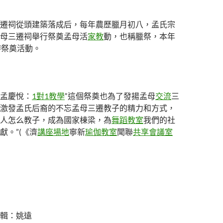
遷祠從頭建築落成后，每年農歷臘月初八，孟氏宗
母三遷祠舉行祭奠孟母活
家教
動，也稱臘祭，本年
辦祭奠活動。
孟慶悅：
1對1教學
“這個祭奠也為了發揚孟母
交流
三
激發孟氏后裔的不忘孟母三遷教子的精力和方式，
人怎么教子，成為國家棟梁，為
舞蹈教室
我們的社
獻。”(《濟
講座場地
寧新
瑜伽教室
聞聯
共享會議室
輯：姚遠