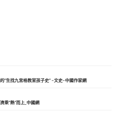
的“生找九宮格教室孩子史” –文史–中國作家網
濟乘“熱”而上_中國網