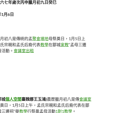
六七年歲次丙申臘月初九日癸巳
1月6日
月初八是傳統的孟
聚會場地
母祭奠日，1月5日上
氏宗親和孟氏后裔代表
教學
在鄒城
家教
“孟母三遷
母活動。
會議室出租
鄒城
個人空間
臺魏娜王玉鴻)
農歷臘月初八是傳
會議室
奠日，1月5日上午，孟氏宗親和孟氏后裔代表在鄒
母三遷祠”舉
教學
行祭奠孟母活動
1對1教學
。