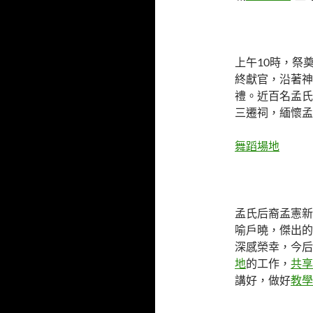
上午10時，祭
終獻官，沿著神
禮。近百名孟氏
三遷祠，緬懷孟
舞蹈場地
孟氏后裔孟憲新
喻戶曉，傑出的
深感榮幸，今后
地
的工作，
共享
講好，做好
教學