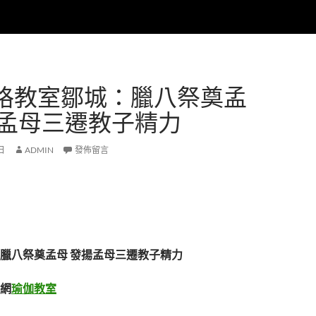
格教室鄒城：臘八祭奠孟
揚孟母三遷教子精力
 日
ADMIN
發佈留言
臘八祭奠孟母 發揚孟母三遷教子精力
網
瑜伽教室