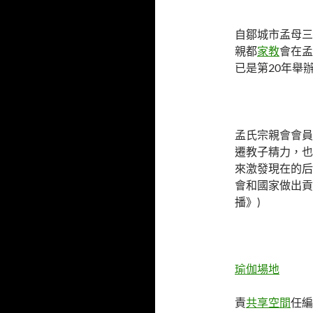
自鄒城市孟母三
親都
家教
會在孟
已是第20年舉
孟氏宗親會會員
遷教子精力，也
來激發現在的后
會和國家做出貢
播》)
瑜伽場地
責
共享空間
任編