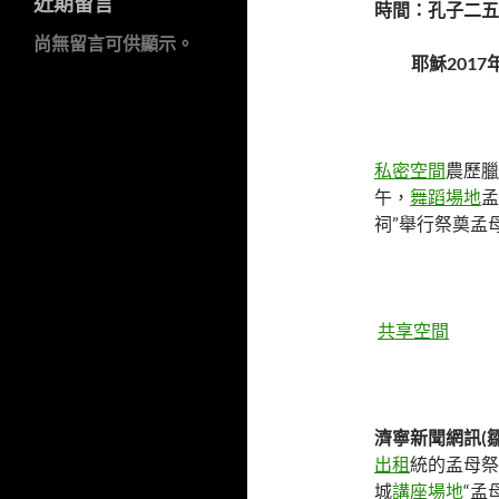
近期留言
時間：孔子二五
尚無留言可供顯示。
耶穌2017年
私密空間
農歷臘
午，
舞蹈場地
孟
祠”舉行祭奠孟
共享空間
濟寧新聞網訊(
出租
統的孟母祭
城
講座場地
“孟