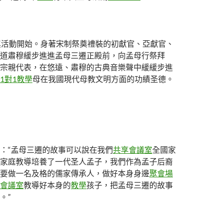
奠活動開始。身著宋制祭奠禮裝的初獻官、亞獻官、
道肅穆緩步進進孟母三遷正殿前，向孟母行祭拜
宗親代表，在悠遠、肅穆的古典音樂聲中緩緩步進
1對1教學
母在我國現代母教文明方面的功績圣德。
：“孟母三遷的故事可以說在我們
共享會議室
全國家
家庭教導培養了一代圣人孟子，我們作為孟子后裔
要做一名及格的儒家傳承人，做好本身身邊
聚會場
會議室
教導好本身的
教學
孩子，把孟母三遷的故事
。”