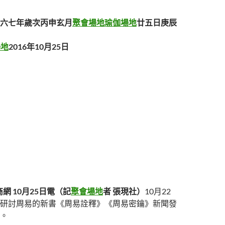
六七年歲次丙申玄月
聚會場地
瑜伽場地
廿五日庚辰
場地
2016年10月25日
網 10月25日電（記
聚會場地
者 張現社）
10月22
研討周易的新書《周易詮釋》《周易密鑰》新聞發
。