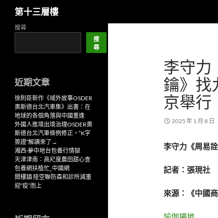
搜
第十三層樓
尋
跳
搜尋
至
搜
尋
主
李守力
要
內
鑰》找
近期文章
容
京舉行
徐則臣新作《域外故事OSDER
奧斯德台北汽車集》出書：在
地球的各個角落與中國重逢
2025 年 1 月 8 日
外國人進境出境治理OSDER奧
斯德台北汽車條例修正，“K字
簽證”解讀來了→
李守力《周易詮
湘西·夢中地台包養行情獄
天津津南：高尺度農田甜心查
包養網扶植忙_中國網
記者：張現社
閻樓鎮 陸空聯防森和診所減重
迎“疫”而上
來源：《中國商
瑜伽場地