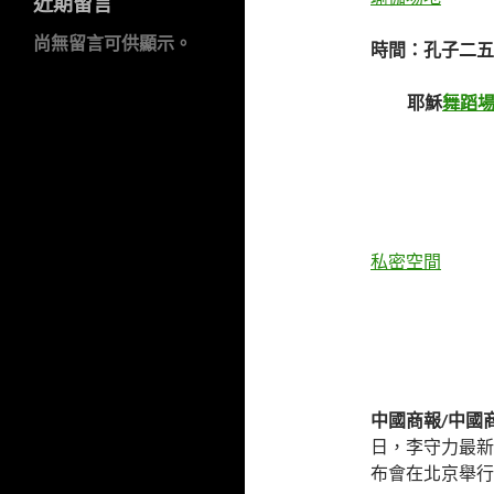
近期留言
尚無留言可供顯示。
時間：孔子二五
耶穌
舞蹈
私密空間
中國商報/中國商
日，李守力最新
布會在北京舉行