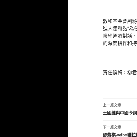
敦和基金會副秘
進人類和諧”為
盼望通過對話、
的深度耕作和持
責任編輯：柳君
文
上一篇文章
章
王國維與中國今詞
導
下一篇文章
覽
鄧紫棋weibo曬