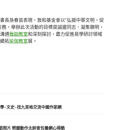
書長孫春苗表現，敦和基金會以“弘揚中華文明，促
任務，舉辦此次活動的目標是誠邀同志、凝集聰明，
溝通
舞蹈教室
和深刻探討，盡力促進易學研討領域
續拓
瑜伽教室
展。
學–文史–找九宮格交流中國作家網
拉筋照片 劈腿動作太帥查包養網心得酷