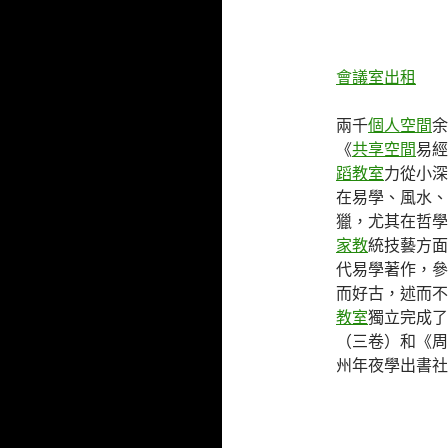
會議室出租
兩千
個人空間
余
《
共享空間
易經
蹈教室
力從小深
在易學、風水、
獵，尤其在哲學
家教
統技藝方面
代易學著作，參
而好古，述而不
教室
獨立完成了
（三卷）和《周
州年夜學出書社