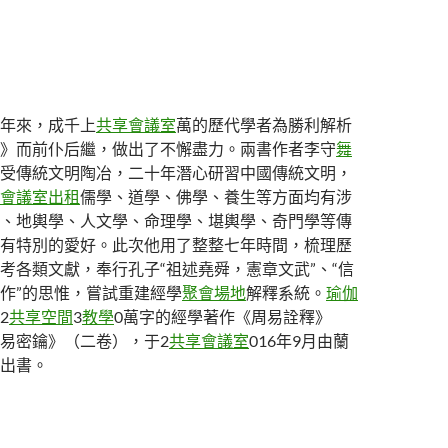
年來，成千上
共享會議室
萬的歷代學者為勝利解析
》而前仆后繼，做出了不懈盡力。兩書作者李守
舞
受傳統文明陶冶，二十年潛心研習中國傳統文明，
會議室出租
儒學、道學、佛學、養生等方面均有涉
、地輿學、人文學、命理學、堪輿學、奇門學等傳
有特別的愛好。此次他用了整整七年時間，梳理歷
考各類文獻，奉行孔子“祖述堯舜，憲章文武”、“信
作”的思惟，嘗試重建經學
聚會場地
解釋系統。
瑜伽
2
共享空間
3
教學
0萬字的經學著作《周易詮釋》
易密鑰》（二卷），于2
共享會議室
016年9月由蘭
出書。