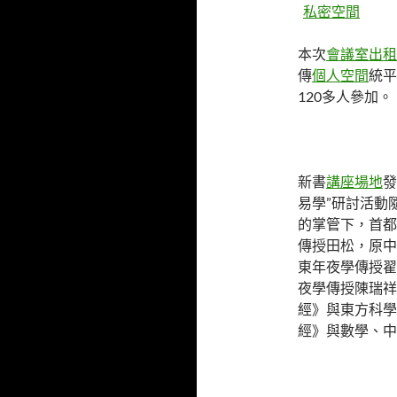
私密空間
本次
會議室出租
傳
個人空間
統平
120多人參加。
新書
講座場地
發
易學”研討活動
的掌管下，首都
傳授田松，原中
東年夜學傳授翟
夜學傳授陳瑞祥
經》與東方科學
經》與數學、中