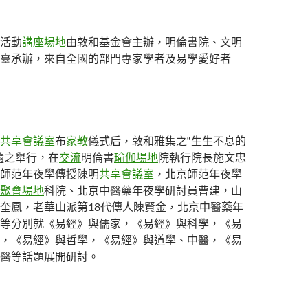
活動
講座場地
由敦和基金會主辦，明倫書院、文明
臺承辦，來自全國的部門專家學者及易學愛好者
共享會議室
布
家教
儀式后，敦和雅集之“生生不息的
隨之舉行，在
交流
明倫書
瑜伽場地
院執行院長施文忠
師范年夜學傳授陳明
共享會議室
，北京師范年夜學
聚會場地
科院、北京中醫藥年夜學研討員曹建，山
奎鳳，老華山派第18代傳人陳賢金，北京中醫藥年
等分別就《易經》與儒家，《易經》與科學，《易
，《易經》與哲學，《易經》與道學、中醫，《易
醫等話題展開研討。