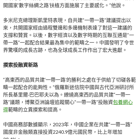
開國家‘數字絲綢之路’扶植方面施展了主要感化。”他說。
多米尼克總理斯凱里特表現，自共建“一帶一路”建議提出以
來，共開國家經由過程雙邊和多邊機制表達了對這一建議的
支撐和贊賞。以後，數字經濟以及數字時期的互聯互通是“一
帶一路”一起配合結果最為集中的範疇之一。中國發明了令世
界驚嘆的成長古跡，也為全球成長工作作出了宏大進獻。
摸索投融資新路
“高東西的品質共建‘一帶一路’的勝利之處在于供給了切磋各範
疇一起配合的能夠性。”俄羅斯迷信院中國與古代亞洲研討所
所長基里爾·巴巴耶夫以為。繚繞高東西的品質共建“一帶一
路”議題，博鰲亞洲論壇追蹤關心“一帶一路”投融資
包養網心
得
範疇的立異摸索和提高。
中國商務部數據顯示，2023年，中國企業在共建“一帶一路”
國度非金融類直接投資2240.9億元國民幣，比上年增加