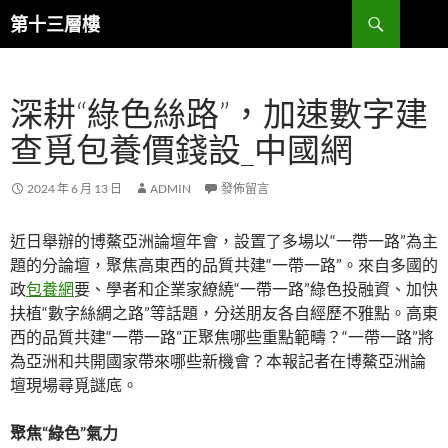
跳
搜
第十三層樓
至
尋
主
要
深耕“綠色絲路”，加速數字建
內
容
查覓包養價錢設_中國網
2024 年 6 月 13 日
ADMIN
發佈留言
近日舉辦的博鰲亞洲論壇年會，設置了多場以“一帶一路”為主
題的分論壇，聚焦高東西的品質共建“一帶一路”。來自多國的
政
包養網
要、學者和企業家繚繞“一帶一路”綠色投融資、加快
扶植“數字絲綢之路”等話題，分送朋友各自經歷不雅點。高東
西的品質共建“一帶一路”正聚焦哪些重點範疇？“一帶一路”將
為亞洲和共開國家帶來哪些新機會？本報記者在博鰲亞洲論
壇現場尋覓謎底。
聚焦“綠色”氣力