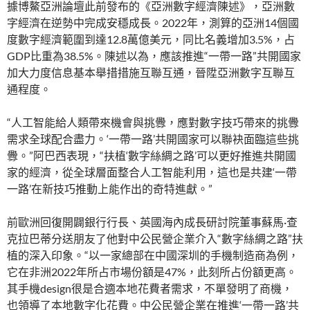
據博鰲亞洲論壇此前發布的《亞洲數字經濟陳述》，亞洲數
字經濟在逆勢中完成安穩成長。2022年，測算的亞洲14個國
度數字經濟範圍到達12.8萬億美元，同比名義增加3.5%，占
GDP比重為38.5%。陳述以為，應該推進“一帶一路”共開國家
加大力度信息基本舉措措施互聯互通，晉陞亞洲數字互聯互
通程度。
“人工智能給人類帶來機會與挑釁，應對數字技巧帶來的挑釁
需求全球配合盡力。‘一帶一路’共開國家可以聯袂面臨這些挑
釁。”阿巴西表現，“扶植‘數字絲綢之路’可以更好推進共開國
家的經濟，從全球層面整合人工智能利用，這也是共建‘一帶
一路’在新技巧推動上能作出的奇特進獻。”
前歐洲回復開闢銀行行長、英國海內成長研討院董事蘇馬·查
克拉巴蒂分送朋友了他對中公民營企業介入“數字絲綢之路”扶
植的深入印象。“以一家總部在中國深圳的手機制造商為例，
它在非洲2022年所占市場份額是47%，此刻所占份額更高。
其手機design很是合適本地花費者需求，不單發明了商機，
也領導了本地數字化花費。中公民營企業在推進‘一帶一路’共