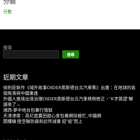
分類
分數
搜尋
搜尋
近期文章
徐則臣新作《域外故事OSDER奧斯德台北汽車集》出書：在地球的各
個角落與中國重逢
外國人進境出境治理OSDER奧斯德台北汽車條例修正，“K字簽證”解
讀來了→
湘西·夢中地台包養行情獄
天津津南：高尺度農田甜心查包養網扶植忙_中國網
閻樓鎮 陸空聯防森和診所減重 迎“疫”而上