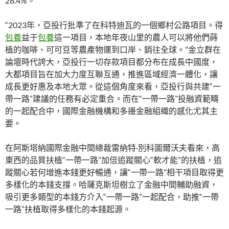
28.4%。
“2023年，亞投行批準了在科特迪瓦的一個鄉村公路項目。得
包養
益于
包養
這一項目，本地年夜山里的農人可以將他們蒔
植的咖啡、可可豆等農產物運到口岸、銷往全球。”金立群在
論壇時代誇大，亞投行一切存款項目都分布在成長中國度，
大都項目旨在加大力度互聯互通，推進區域經濟一體化，讓
成長更好惠及本地大眾。從這個角度來看，亞投行與共建“一
帶一路”建議的任務有必定重合。而在“一帶一路”投融資範疇
的一起配合中，國際金融機構和多邊金融組織的感化尤其主
要。
在阿斯塔納國際金融中間總裁雷納特·別科圖爾沃夫看來，高
東西的品質扶植“一帶一路”加倍追蹤關心“軟才能”的扶植，追
蹤關心若何增進本錢更好暢通，讓“一帶一路”相干項目取得更
多樣化的本錢支撐。哈薩克斯坦樹立了金融中間輔助融資，
吸引更多類型的本錢方介入“一帶一路”一起配合，助推“一帶
一路”扶植取得多樣化的本錢起源。