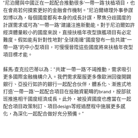
“尼泊爾與中國正在一起配合推動很多‘一帶一路’扶植項目，也
在會商若何摸索更好的金融會作機制。”尼泊爾總理外事參謀
如博以為，每個國度都有本身的成長計謀，聚焦分歧國度的
計謀需求或可為“一帶一路”建議注進新動能。對于尼泊爾如許
經濟體量較小的國度來說，直接扶植年夜型旗艦項目有必定
難度。假如能有針對性地對“全球南邊”國度發布一些共建“一
帶一路”的中小型項目，可慢慢晉陞這些國度將來扶植年夜型
項目標才能。
蘇馬·查克拉巴蒂以為：“共建‘一帶一路’不竭推動，需求吸引
更多國際金融機構介入。我們需求壓服更多像歐洲回復開闢
銀行、亞投行如許的銀行一起配合伙伴，體系化、漸進式地
打造‘一帶一路’一起配合項目在投融資範疇的brand，按部就
班推進相干國度經濟成長。此外，被投資國度也應當在一起
配合項目政策制訂、項目design等經過歷程中施展更多感
化，為深化一起配合做好充分預備。”