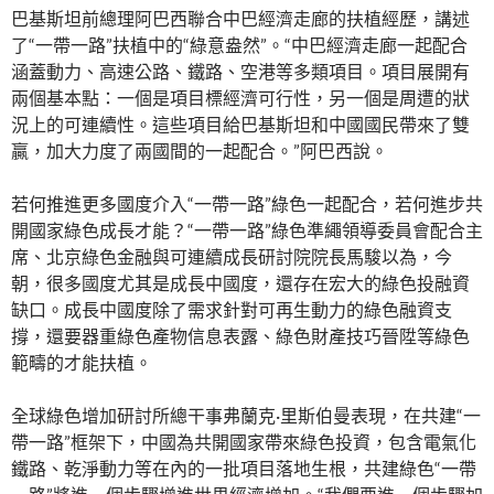
巴基斯坦前總理阿巴西聯合中巴經濟走廊的扶植經歷，講述
了“一帶一路”扶植中的“綠意盎然”。“中巴經濟走廊一起配合
涵蓋動力、高速公路、鐵路、空港等多類項目。項目展開有
兩個基本點：一個是項目標經濟可行性，另一個是周遭的狀
況上的可連續性。這些項目給巴基斯坦和中國國民帶來了雙
贏，加大力度了兩國間的一起配合。”阿巴西說。
若何推進更多國度介入“一帶一路”綠色一起配合，若何進步共
開國家綠色成長才能？“一帶一路”綠色準繩領導委員會配合主
席、北京綠色金融與可連續成長研討院院長馬駿以為，今
朝，很多國度尤其是成長中國度，還存在宏大的綠色投融資
缺口。成長中國度除了需求針對可再生動力的綠色融資支
撐，還要器重綠色產物信息表露、綠色財產技巧晉陞等綠色
範疇的才能扶植。
全球綠色增加研討所總干事弗蘭克·里斯伯曼表現，在共建“一
帶一路”框架下，中國為共開國家帶來綠色投資，包含電氣化
鐵路、乾淨動力等在內的一批項目落地生根，共建綠色“一帶