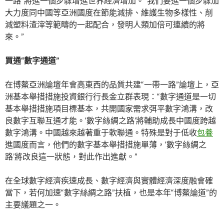
一路”將進一個步驟增進世界經濟增加。“我們要進一個步驟加
大力度同中國等亞洲國度在節能減排、維護生物多樣性、削
減塑料渣滓等範疇的一起配合，發明人類加倍可連續的將
來。”
買通“數字通道”
在博鰲亞洲論壇年會高東西的品質共建“一帶一路”論壇上，亞
洲基本舉措措施投資銀行行長金立群表現：“數字通道是一切
基本舉措措施項目標基本，共開國家需求弭平數字鴻溝，改
良數字互聯互通才能。‘數字絲綢之路’將輔助成長中國度跨越
數字鴻溝。中國越來越著重于軟聯通。特殊是對于低收
包養
進國度而言，他們的數字基本舉措措施單薄，‘數字絲綢之
路’將改良這一狀態，對此作出進獻。”
在全球數字經濟疾速成長、數字經濟與實體經濟深度融會確
當下，若何加速“數字絲綢之路”扶植，也是本年“博鰲論道”的
主要議題之一。