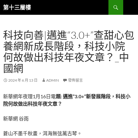
跳
搜
第十三層樓
至
尋
主
要
科技向善|邁進“3.0+”查甜心包
內
容
養網新成長階段，科技小院
何故做出科技年夜文章？_中
國網
2024 年 6 月 13 日
ADMIN
發佈留言
新華網年夜理1月16日電
題: 邁進“3.0+”新發展階段，科技小
院何故做出科技年夜文章？
新華網 谷雨
蒼山不墨千秋畫，洱海無弦萬古琴。