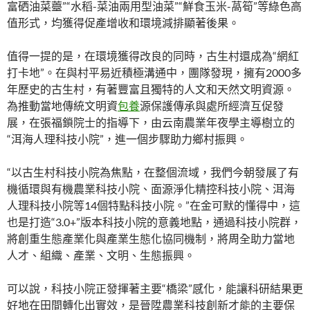
富硒油菜薹”“水稻-菜油兩用型油菜”“鮮食玉米-萵筍”等綠色高
值形式，均獲得促產增收和環境減排顯著後果。
值得一提的是，在環境獲得改良的同時，古生村還成為“網紅
打卡地”。在與村平易近積極溝通中，團隊發現，擁有2000多
年歷史的古生村，有著豐富且獨特的人文和天然文明資源。
為推動當地傳統文明資
包養
源保護傳承與處所經濟互促發
展，在張福鎖院士的指導下，由云南農業年夜學主導樹立的
“洱海人理科技小院”，進一個步驟助力鄉村振興。
“以古生村科技小院為焦點，在整個流域，我們今朝發展了有
機循環與有機農業科技小院、面源淨化精控科技小院、洱海
人理科技小院等14個特點科技小院。”在金可默的懂得中，這
也是打造“3.0+”版本科技小院的意義地點，通過科技小院群，
將創重生態產業化與產業生態化協同機制，將周全助力當地
人才、組織、產業、文明、生態振興。
可以說，科技小院正發揮著主要“橋梁”感化，能讓科研結果更
好地在田間轉化出實效，是晉陞農業科技創新才能的主要保