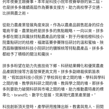
列年夜賽主題賽事。本年是科技小院年夜賽舉辦的第二屆，
也是拼多多連續兩屆作為賽事支撐方，助力高校學子交通、
比拼興農之術。
從助力農產業發展角度來說，作為以農產品銷售起身的綜合
電商平臺，農業始終是拼多多的焦點戰略。一向以來，拼多
多都在關注與攙扶特點農產品的發展。對于丹棱桔橙科技小
院重點研討的桔橙、福建區賽參賽隊伍研討的溫和蜜柚、陜
西眉縣獼猴桃科技小院研討的獼猴桃等特點農產品，拼多多
都給予了積極的關注和攙扶。
拼多多盼望在助力先進技術下鄉、科研結果轉化和優質農產
品產銷對接等方面發揮更高文用。拼多多副總裁侯凱笛表
現，“假如說科技小院拆了學校與社會之間的墻、學科與學科
之間的墻、教學與科研之間的墻、教與學之間的墻，那拼多
多則要助力破開科研與市場之間的墻，助力推動農特產的標
準化、brand化、數字化發展，完美現代農業產業鏈。”
科技創新頂天登時，產學研用推陳出新。教書與育人、田間