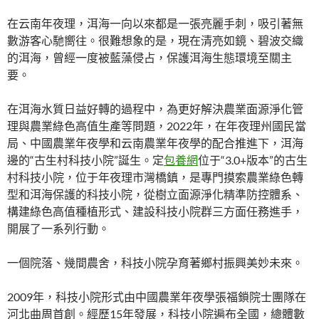
在云南年夜理，洱海一向以來都是一張亮麗手刺，吸引著無
數游客心馳嚮往。很難想象的是，現在清亮如鏡、碧波交織
的洱海，曾經一度被藍藻侵占，保護洱海生態環境至關主
要。
在洱海水質日益好轉的過程中，為更好解決農業面源淨化管
理與農業綠色高值生產等問題，2022年，在年夜理州國民當
局、中國農業年夜學和云南農業年夜學的配合推進下，洱海
邊的“古生村科技小院”誕生。定
包養網
位于“3.0+版本”的古生
村科技小院，位于年夜理市灣橋鎮，是專門摸索農業綠色轉
型和洱海保護的科技小院，從樹立面源淨化精準防控體系、
構建綠色高值種植形式、建設科技小院群三方面任務進手，
開展了一系列行動。
一個院落、幾間農舍，科技小院孕育著鄉村振興美妙未來。
2009年，科技小院形式由中國農業年夜學張福鎖院士團隊在
河北曲周首創。經歷15年發展，科技小院遍布全國，總體數