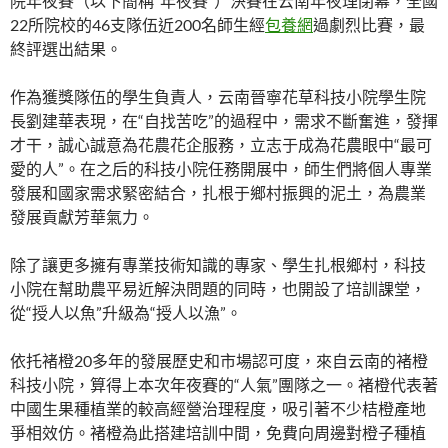
院年夜賽（以下簡稱“年夜賽”）決賽在云南年夜理閉幕，全國
22所院校的46支隊伍近200名師生經
包養網
過劇烈比賽，最
終評選出結果。
作為獲獎隊伍的學生負責人，云南晉寧花草科技小院學生院
長劉建華表現，在“自找苦吃”的過程中，需求不斷奮進，發揮
才干，誠心誠意為花農花企服務，立志于成為花農眼中“最可
愛的人”。在之后的科技小院任務開展中，師生們將個人專業
發展和國家需求緊密結合，扎根于鄉村振興的泥土，為農業
發展貢獻芳華氣力。
除了讓更多擁有專業技術知識的專家、學生扎根鄉村，科技
小院在幫助農平易近解決問題的同時，也開設了培訓課堂，
從“授人以魚”升級為“授人以漁”。
依托褚橙20多年的發展歷史和市場認可度，來自云南的褚橙
科技小院，算得上本次年夜賽的“人氣”團隊之一。褚橙代表著
中國生果種植業的較高經營治理程度，吸引著不少桔橙產地
爭相效仿。褚橙為此搭建培訓中間，免費向周邊對橙子種植