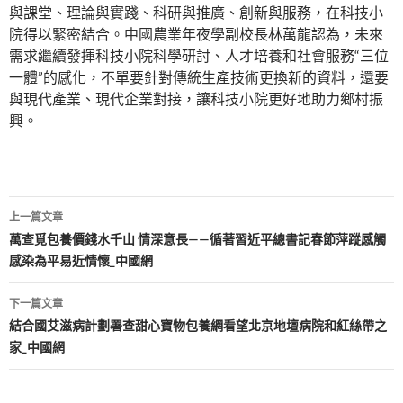
與課堂、理論與實踐、科研與推廣、創新與服務，在科技小
院得以緊密結合。中國農業年夜學副校長林萬龍認為，未來
需求繼續發揮科技小院科學研討、人才培養和社會服務“三位
一體”的感化，不單要針對傳統生產技術更換新的資料，還要
與現代產業、現代企業對接，讓科技小院更好地助力鄉村振
興。
文
上一篇文章
章
萬查覓包養價錢水千山 情深意長——循著習近平總書記春節萍蹤感觸
感染為平易近情懷_中國網
導
覽
下一篇文章
​結合國艾滋病計劃署查甜心寶物包養網看望北京地壇病院和紅絲帶之
家_中國網