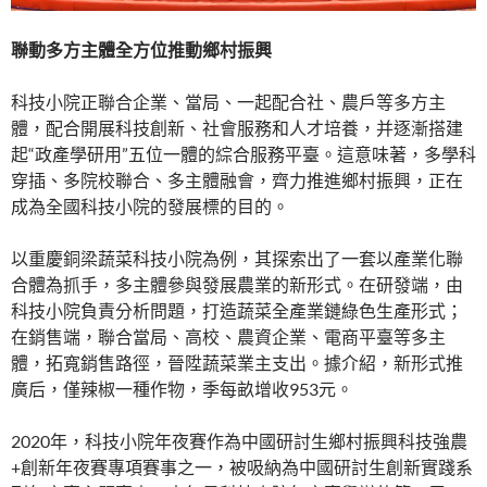
聯動多方主體全方位推動鄉村振興
科技小院正聯合企業、當局、一起配合社、農戶等多方主
體，配合開展科技創新、社會服務和人才培養，并逐漸搭建
起“政產學研用”五位一體的綜合服務平臺。這意味著，多學科
穿插、多院校聯合、多主體融會，齊力推進鄉村振興，正在
成為全國科技小院的發展標的目的。
以重慶銅梁蔬菜科技小院為例，其探索出了一套以產業化聯
合體為抓手，多主體參與發展農業的新形式。在研發端，由
科技小院負責分析問題，打造蔬菜全產業鏈綠色生產形式；
在銷售端，聯合當局、高校、農資企業、電商平臺等多主
體，拓寬銷售路徑，晉陞蔬菜業主支出。據介紹，新形式推
廣后，僅辣椒一種作物，季每畝增收953元。
2020年，科技小院年夜賽作為中國研討生鄉村振興科技強農
+創新年夜賽專項賽事之一，被吸納為中國研討生創新實踐系