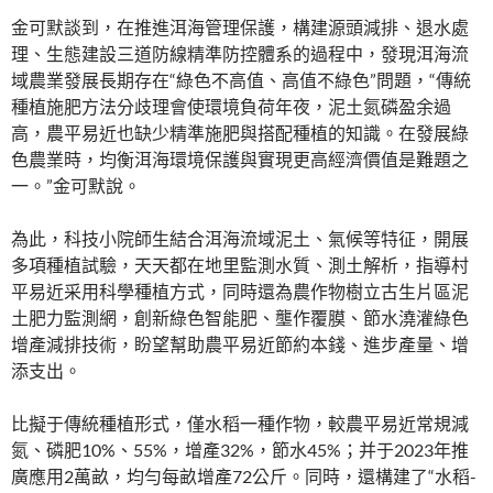
金可默談到，在推進洱海管理保護，構建源頭減排、退水處
理、生態建設三道防線精準防控體系的過程中，發現洱海流
域農業發展長期存在“綠色不高值、高值不綠色”問題，“傳統
種植施肥方法分歧理會使環境負荷年夜，泥土氮磷盈余過
高，農平易近也缺少精準施肥與搭配種植的知識。在發展綠
色農業時，均衡洱海環境保護與實現更高經濟價值是難題之
一。”金可默說。
為此，科技小院師生結合洱海流域泥土、氣候等特征，開展
多項種植試驗，天天都在地里監測水質、測土解析，指導村
平易近采用科學種植方式，同時還為農作物樹立古生片區泥
土肥力監測網，創新綠色智能肥、壟作覆膜、節水澆灌綠色
增產減排技術，盼望幫助農平易近節約本錢、進步產量、增
添支出。
比擬于傳統種植形式，僅水稻一種作物，較農平易近常規減
氮、磷肥10%、55%，增產32%，節水45%；并于2023年推
廣應用2萬畝，均勻每畝增產72公斤。同時，還構建了“水稻-