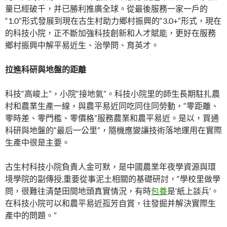
量已經破千，并已勝利推廣全球。從最後服務一家一戶的
“1.0”形式發展到現在古生村助力鄉村振興的“3.0+”形式，現在
的科技小院，正不斷加強科技創新和人才賦能，更好在服務
鄉村振興中解平易近生、治學問、育英才。
拉進科研與地盤的距離
科技“高峻上”，小院“接地氣”。科技小院里的師生長期駐扎農
村和農業生產一線，與農平易近同吃同住同勞動，“零距離、
零時差、零門檻、零價格”服務農業和農平易近。是以，買通
科研與地盤的“最后一公里”，隨機應變讓技術落地運用在實際
生產中很是主要。
古生村科技小院負責人金可默，是中國農業年夜學資源與環
境學院的副傳授,重要從事泥土相關的基礎研討，“學校里做學
問，很難往清楚田間地頭真實情況，有時
包養
是‘紙上談兵’。
在科技小院可以和農平易近孤芳自賞，往發掘并解決實際生
產中的問題。”