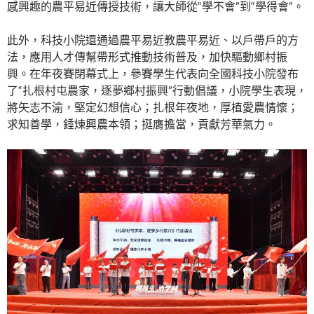
感興趣的農平易近傳授技術，讓大師從“學不會”到“學得會”。
此外，科技小院還通過農平易近教農平易近、以戶帶戶的方
法，應用人才傳幫帶形式推動技術普及，加快驅動鄉村振
興。在年夜賽閉幕式上，參賽學生代表向全國科技小院發布
了“扎根村屯農家，逐夢鄉村振興”行動倡議，小院學生表現，
將矢志不渝，堅定幻想信心；扎根年夜地，厚植愛農情懷；
求知善學，錘煉興農本領；挺膺擔當，貢獻芳華氣力。