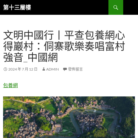
跳
搜
第十三層樓
至
尋
主
要
文明中國行丨平查包養網心
內
容
得巖村：侗寨歌樂奏唱富村
強音_中國網
2024 年 7 月 12 日
ADMIN
發佈留言
包養網