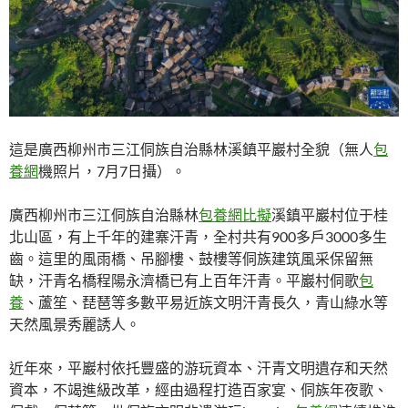
這是廣西柳州市三江侗族自治縣林溪鎮平巖村全貌（無人
包
養網
機照片，7月7日攝）。
廣西柳州市三江侗族自治縣林
包養網比擬
溪鎮平巖村位于桂
北山區，有上千年的建寨汗青，全村共有900多戶3000多生
齒。這里的風雨橋、吊腳樓、鼓樓等侗族建筑風采保留無
缺，汗青名橋程陽永濟橋已有上百年汗青。平巖村侗歌
包
養
、蘆笙、琵琶等多數平易近族文明汗青長久，青山綠水等
天然風景秀麗誘人。
近年來，平巖村依托豐盛的游玩資本、汗青文明遺存和天然
資本，不竭進級改革，經由過程打造百家宴、侗族年夜歌、