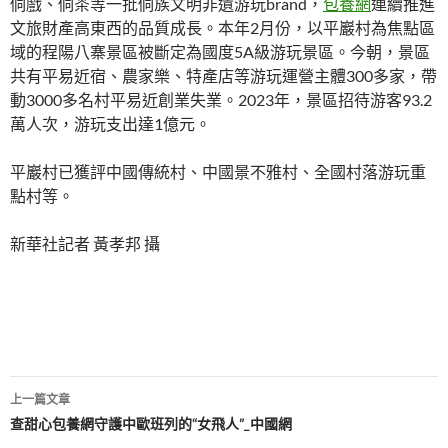
侗戲、侗茶等一批侗族文明非遺游玩brand，
包養網
連續推進
文旅財產高東西的品質成長。本年2月份，以平巖村為焦點區
域的程陽八寨景區被斷定為國度5A級游玩景區。今朝，景區
共有平易近宿、農家樂、特產店等游玩運營主體300多家，帶
動3000多名村平易近創業失業。2023年，景區招待游客93.2
萬人次，游玩支出達1億元。
平巖村已獲評中國傳統村、中國景不雅村、全國村落游玩重
點村等。
新華社記者 黃孝邦 攝
文
上一篇文章
章
查甜心包養網守護中歐班列的“女飛人”_中國網