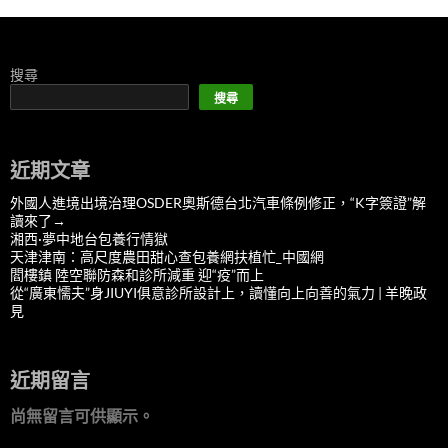
搜尋
搜尋
近期文章
外國人進境出境治理OSDER奧斯德台北汽車條例修正，“K字簽證”解
讀來了→
湘西·夢中地台包養行情獄
天津津南：高尺度農田甜心查包養網扶植忙_中國網
閻樓鎮 陸空聯防森和診所減重 迎“疫”而上
從“廣東懦夫”身JIUYI俱意診所設計上，讀懂向上向善的氣力 | 羊晚政
見
近期留言
尚無留言可供顯示。