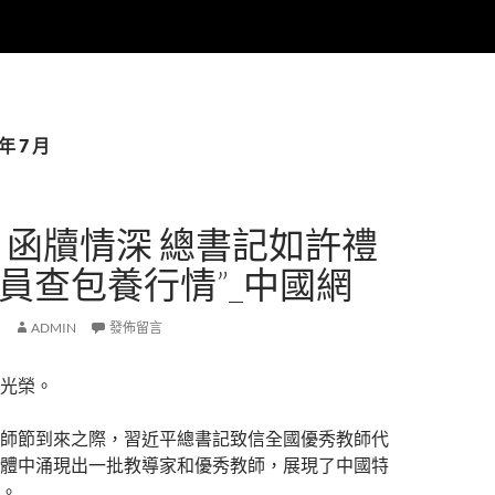
年 7 月
｜函牘情深 總書記如許禮
教員查包養行情”_中國網
ADMIN
發佈留言
光榮。
師節到來之際，習近平總書記致信全國優秀教師代
體中涌現出一批教導家和優秀教師，展現了中國特
。