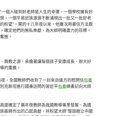
“一個人碰到好老師是人生的幸運，一個學校擁有好
榮，一個平易近族源源不斷涌現出一批又一批好老
的盼望”。黨的十八年夜以來，他屢次用書信方法跟
，確定他們的無私奉獻，為大師明確盡力的目標。
奮進。
、興教之源，承擔著讓每個孩子安康成長、辦大好
導的重擔。
節前夜，全國教師們收到了一封來自遠方的慰問信
包養
別克斯坦進行國事訪問的習近平
包養
總書記向大師
高度確定了廣年夜教師為我國教導事業發展、為國
族振興作出的凸起貢獻，并盼望大師“堅固樹立中國