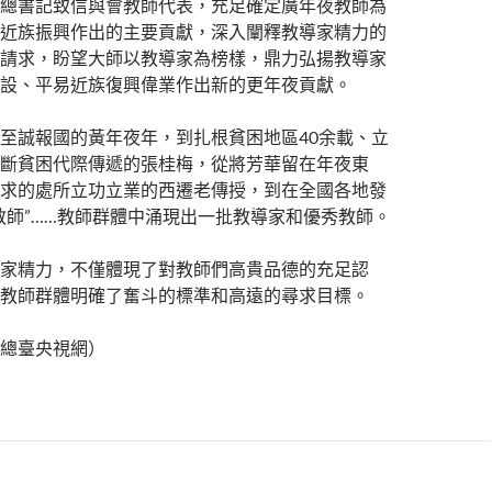
總書記致信與會教師代表，充足確定廣年夜教師為
近族振興作出的主要貢獻，深入闡釋教導家精力的
請求，盼望大師以教導家為榜樣，鼎力弘揚教導家
設、平易近族復興偉業作出新的更年夜貢獻。
至誠報國的黃年夜年，到扎根貧困地區40余載、立
斷貧困代際傳遞的張桂梅，從將芳華留在年夜東
求的處所立功立業的西遷老傳授，到在全國各地發
教師”……教師群體中涌現出一批教導家和優秀教師。
家精力，不僅體現了對教師們高貴品德的充足認
教師群體明確了奮斗的標準和高遠的尋求目標。
總臺央視網）