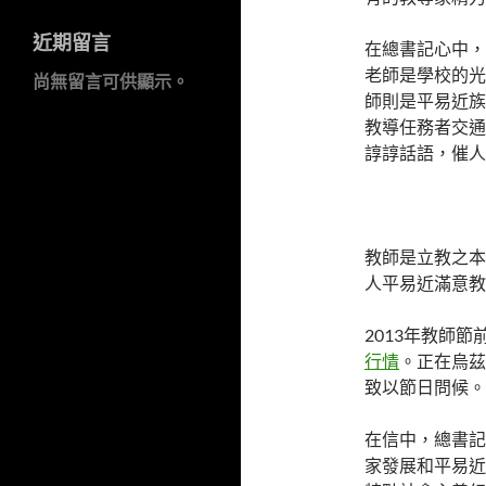
近期留言
在總書記心中，
老師是學校的光
尚無留言可供顯示。
師則是平易近族
教導任務者交通
諄諄話語，催人
教師是立教之本
人平易近滿意教
2013年教師
行情
。正在烏茲
致以節日問候。
在信中，總書記
家發展和平易近