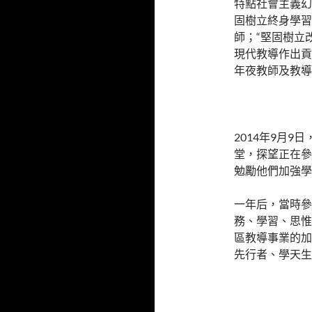
特點社會主義幻
固樹立終身學習
師；“堅固樹立
現代教導作出貢
年夜教師及教導
2014年9月
堂，探望正在參
勉勵他們加強學
一年后，當時參
務、學習、思惟
區教導事業的加
先行者、學天生