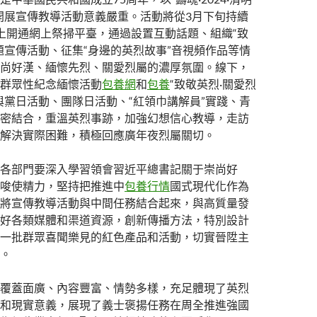
開展宣傳教導活動意義嚴重。活動將從3月下旬持續
上開通網上祭掃平臺，通過設置互動話題、組織“致
題宣傳活動、征集“身邊的英烈故事”音視頻作品等情
尚好漢、緬懷先烈、關愛烈屬的濃厚氛圍。線下，
群眾性紀念緬懷活動
包養網
和
包養
“致敬英烈·關愛烈
與黨日活動、團隊日活動、“紅領巾講解員”實踐、青
密結合，重溫英烈事跡，加強幻想信心教導，走訪
解決實際困難，積極回應廣年夜烈屬關切。
各部門要深入學習領會習近平總書記關于崇尚好
唆使精力，堅持把推進中
包養行情
國式現代化作為
將宣傳教導活動與中間任務結合起來，與高質量發
好各類媒體和渠道資源，創新傳播方法，特別設計
一批群眾喜聞樂見的紅色產品和活動，切實晉陞主
。
覆蓋面廣、內容豐富、情勢多樣，充足體現了英烈
和現實意義，展現了義士褒揚任務在周全推進強國