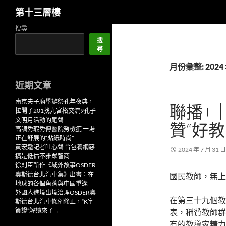
搜
第十三層樓
尋
跳
搜尋
至
搜
尋
主
要
月份彙整: 2024 
內
近期文章
容
南京夫子廟舉辦祭孔年夜典，
聯播+
拉開了201找九宮格交流9孔子
文明月活動的尾聲
贊“好
高調秀瑕秀傳醫院勞檢疵 一場
正在舒展的“貼紙時尚”
黃宏邀記者吐心聲 台包養網惡
2024 年 7 月 31 日
搞是低估不雅眾智商
徐則臣新作《域外故事OSDER
奧斯德台北汽車集》出書：在
國民教師，無上
地球的各個角落與中國重逢
外國人進境出境治理OSDER奧
在第三十九個教
斯德台北汽車條例修正，“K字
簽證”解讀來了→
表，稱贊教師群
有的教導家精力