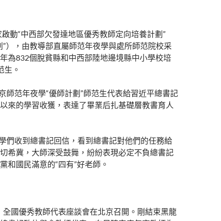
國家啟動“中西部欠發達地區優秀教師定向培養計劃”
劃”），由教導部直屬師范年夜學與處所師范院校采
年為832個脫貧縣和中西部陸地邊境縣中小學校培
范生。
，北京師范年夜學“優師計劃”師范生代表給習近平總書記
以來的學習收獲，表達了畢業后扎基礎層教書育人
，同學們收到總書記回信，看到總書記對他們的任務給
切希冀，大師深受鼓舞，紛紛表現必定不負總書記
黨和國民滿意的“四有”好老師。
9日，全國優秀教師代表座談會在北京召開。剛結束黑龍