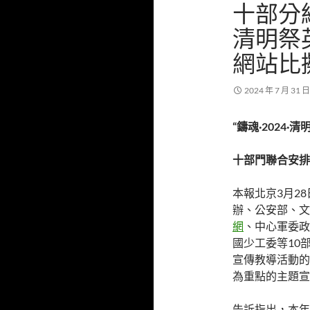
十部分結
清明祭
網站比
2024 年 7 月 31 日
“鑄魂·2024·清
十部門聯合安排
本報北京3月2
辦、公安部、文
網
、中心軍委政
國少工委等10部
宣傳教導活動的
為重點的主題宣
告訴指出，本年是