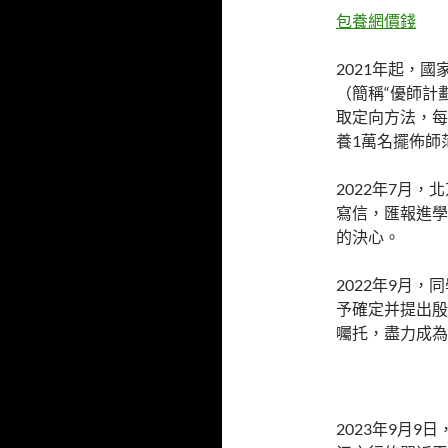
包養網價錢
2021年起，
（簡稱“優師計
取定向方法，每
養1萬名擺佈師
2022年7月
寫信，匯報進學
的決心。
2022年9月
予確定并提出殷
囑托，盡力成為
2023年9月