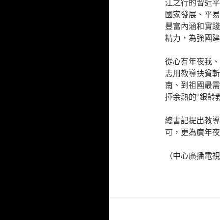
江之行的習近平
國家發展、平易
豐富內涵和實踐
精力，為強國建
從心有年夜我、
志用教導扶貧斬
南、到祖國最需
揮余熱的“銀齡
總書記提出教導
可，更為廣年夜
（中心廣播電視