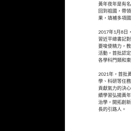
黃年夜年是有名
回到祖國，帶領
果，填補多項國
2017年1月8
習近平總書記對
要唆使精力，教
活動，首批認定
各學科門類和東
2021年，首
學、科研等任務
貢獻氣力的決心
續學習弘揚黃年
治學，開拓創新
長的引路人。