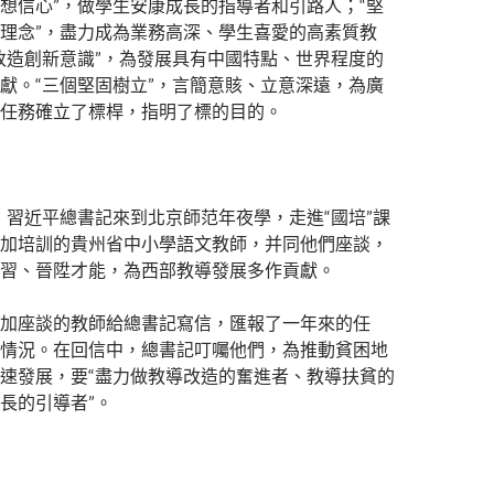
想信心”，做學生安康成長的指導者和引路人；“堅
理念”，盡力成為業務高深、學生喜愛的高素質教
改造創新意識”，為發展具有中國特點、世界程度的
獻。“三個堅固樹立”，言簡意賅、立意深遠，為廣
任務確立了標桿，指明了標的目的。
9日，習近平總書記來到北京師范年夜學，走進“國培”課
加培訓的貴州省中小學語文教師，并同他們座談，
習、晉陞才能，為西部教導發展多作貢獻。
加座談的教師給總書記寫信，匯報了一年來的任
情況。在回信中，總書記叮囑他們，為推動貧困地
速發展，要“盡力做教導改造的奮進者、教導扶貧的
長的引導者”。