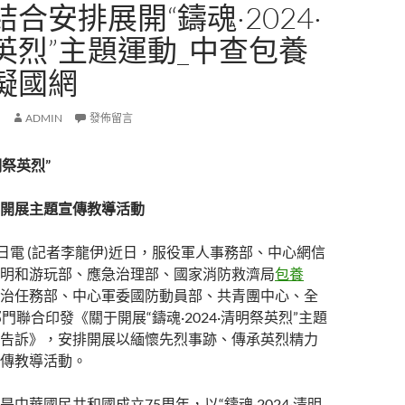
合安排展開“鑄魂·2024·
英烈”主題運動_中查包養
擬國網
ADMIN
發佈留言
明祭英烈”
開展主題宣傳教導活動
8日電 (記者李龍伊)近日，服役軍人事務部、中心網信
明和游玩部、應急治理部、國家消防救濟局
包養
治任務部、中心軍委國防動員部、共青團中心、全
門聯合印發《關于開展“鑄魂·2024·清明祭英烈”主題
告訴》，安排開展以緬懷先烈事跡、傳承英烈精力
傳教導活動。
中華國民共和國成立75周年，以“鑄魂·2024·清明