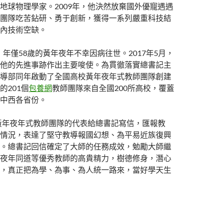
地球物理學家。2009年，他決然放棄國外優寵遇遇
團隊吃苦鉆研、勇于創新，獲得一系列嚴重科技結
內技術空缺。
日，年僅58歲的黃年夜年不幸因病往世。2017年5月，
他的先進事跡作出主要唆使。為貫徹落實總書記主
導部同年啟動了全國高校黃年夜年式教師團隊創建
的201個
包養網
教師團隊來自全國200所高校，覆蓋
中西各省份。
批黃年夜年式教師團隊的代表給總書記寫信，匯報教
情況，表達了堅守教導報國幻想、為平易近族復興
。總書記回信確定了大師的任務成效，勉勵大師繼
夜年同道等優秀教師的高貴精力，樹德修身，潛心
，真正把為學、為事、為人統一路來，當好學天生