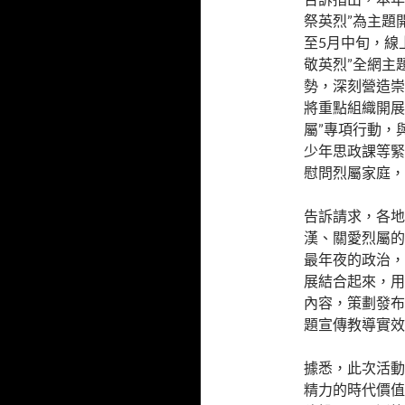
祭英烈”為主題
至5月中旬，線
敬英烈”全網主
勢，深刻營造崇
將重點組織開展
屬”專項行動，
少年思政課等緊
慰問烈屬家庭，
告訴請求，各地
漢、關愛烈屬的
最年夜的政治，
展結合起來，用
內容，策劃發布
題宣傳教導實效
據悉，此次活動
精力的時代價值