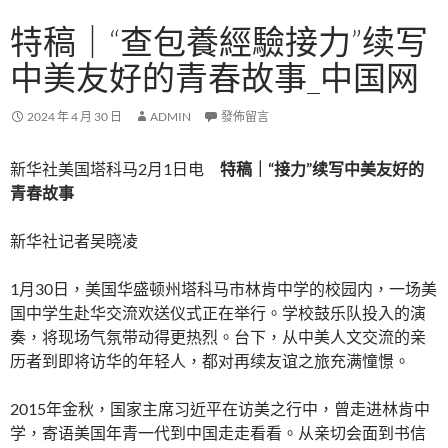
特稿｜“查包養經驗接力”续写
中美友好的青春故事_中国网
2024 年 4 月 30 日
ADMIN
發佈留言
新华社美国塔科马2月1日电
特稿｜“接力”续写中美友好的
青春故事
新华社记者吴晓凌
1月30日，美国华盛顿州塔科马市林肯中学的校园内，一场美
国中学生赴华交流欢送仪式正在举行。学校鼓乐队投入的演
奏，将现场气氛带动得更热烈。台下，从中美人文交流的亲
历者到即将访华的年轻人，都对再续友谊之旅充满憧憬。
2015年金秋，国家主席习近平在访美之行中，曾走进林肯中
学，寄语美国年青一代到中国走走看看。从亲切会面到书信