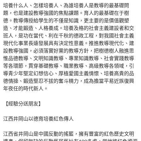
培養什么人、怎樣培養人、為誰培養人是教導的最基礎問
題，也是建設教導強國的焦點課題。育人的最基礎在于樹
德。教導傳授給學生的不僅是知識，更主要的是價值觀塑
造、才能鍛造、人格養成。培養及格的社會主義建設者和交
班人，是功在當代、利在千秋的德政工程，對我國社會主義
現代化事業長遠發展具有決定性意義。推進教導現代化、建
設教導強國，必須落實好黨的教導方針，把樹德樹人融進思
惟品德教導、文明知識教導、專業知識教導、社會實踐教導
等各環節，貫穿基礎教導、職業教導、高級教導各領域，引
導青少年堅定幻想信心、厚植愛國主義情懷、培養高貴的品
德情操、鍛造堅忍不拔的奮斗精力，成為擔當平易近族復興
年夜任的時代新人。
【經驗分送朋友】
江西井岡山以德育培養紅色傳人
江西省井岡山是中國反動的搖籃，擁有豐富的紅色歷史文明