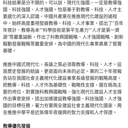
科技結果是分不開的。可以說，現代化強國，一定是教導強
國、科技強國、人才強國。恰是基于對教導、科技、人才主
要感化的深入認識，中國共產黨在推進現代化建設的過程
中，始終高度重視發展教導、科技、人才事業，提出了“百年
年夜計，教導為本”“科學技術是第平生產力”“人才是第一資
源”等嚴重論斷，作出了科教興國戰略、人才強國戰略、創新
驅動發展戰略等嚴重安排，為中國的現代化事業奠基了堅實
基礎。
推進中國式現代化，長遠之策必須靠教導、科技、人才。這
是歷史發展的結論，更是面向未來的必定。黨的二十年夜報
告站在我國社會主義現代化建設事業長遠發展的戰略高度，
把教導、科技、人才作為基礎性、戰略性支撐，擺在極為主
要的地位，對實施科教興國戰略、強化現代化建設人才支撐
作出專章安排，提出加速建設教導強國、科技強國、人才強
國的目標任務，著力夯實周全建設社會主義現代化國家、周
全推進中華平易近族偉年夜復興的智力支撐和人才保證。
教導優先發展