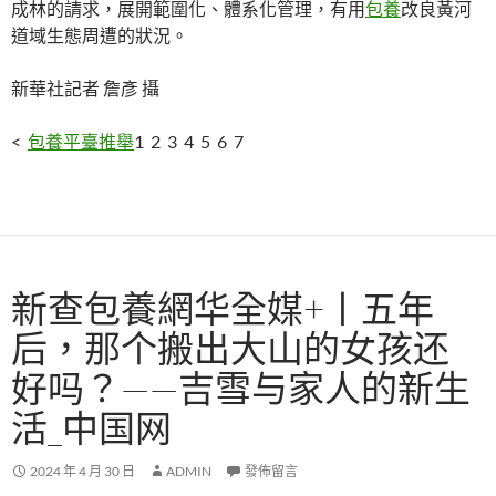
成林的請求，展開範圍化、體系化管理，有用
包養
改良黃河
道域生態周遭的狀況。
新華社記者 詹彥 攝
<
包養平臺推舉
1 2 3 4 5 6 7
新查包養網华全媒+丨五年
后，那个搬出大山的女孩还
好吗？——吉雪与家人的新生
活_中国网
2024 年 4 月 30 日
ADMIN
發佈留言