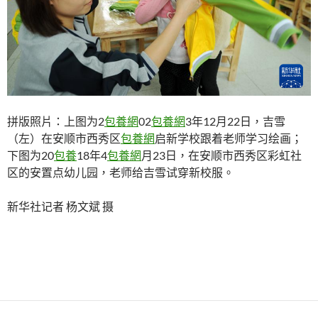
拼版照片：上图为2
包養網
02
包養網
3年12月22日，吉雪
（左）在安顺市西秀区
包養網
启新学校跟着老师学习绘画；
下图为20
包養
18年4
包養網
月23日，在安顺市西秀区彩虹社
区的安置点幼儿园，老师给吉雪试穿新校服。
新华社记者 杨文斌 摄