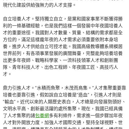
現代化建設供給強無力的人才支撐。
自立培養人才。堅持獨立自立，是黨和國家事業不斷獲得勝
利的一條基礎經驗，也是我們這樣一個發展中年夜國培養人
才的重要途徑。我國對人才數量、質量、結構的需求都是全
方位的，滿足這樣龐年夜的人才需求必須重要依附本身培
養，進步人才供給自立可控才能。我國高級教導體系規模居
世界前列，有各項事業發展的廣闊舞臺，完整能夠培養培養
出更多年夜師、戰略科學家、一流科技領軍人才和創新團
隊、青年科技人才、出色工程師、年夜國工匠、高技巧人
才。
鼎力引進人才。“水積而魚聚，木茂而鳥集。”人才集聚重要靠
培養也要靠引進，假如說自立培養是“造血”，引進人才則是
“輸血”。近代以來的人類歷史表白，人才總是向發展勢頭好、
文明水平高、創新最活躍的處所集聚。現在，我國已經具備
了人才集聚的諸
包養網
多有利條件，需求進一個步驟加年夜
人才對外開放力度，加強人才國際交通，堅持全球視野、世