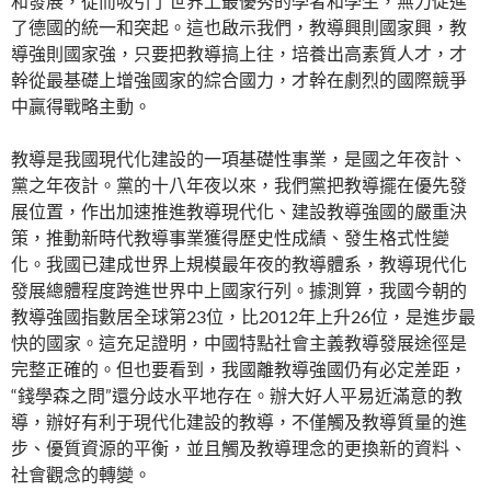
和發展，從而吸引了世界上最優秀的學者和學生，無力促進
了德國的統一和突起。這也啟示我們，教導興則國家興，教
導強則國家強，只要把教導搞上往，培養出高素質人才，才
幹從最基礎上增強國家的綜合國力，才幹在劇烈的國際競爭
中贏得戰略主動。
教導是我國現代化建設的一項基礎性事業，是國之年夜計、
黨之年夜計。黨的十八年夜以來，我們黨把教導擺在優先發
展位置，作出加速推進教導現代化、建設教導強國的嚴重決
策，推動新時代教導事業獲得歷史性成績、發生格式性變
化。我國已建成世界上規模最年夜的教導體系，教導現代化
發展總體程度跨進世界中上國家行列。據測算，我國今朝的
教導強國指數居全球第23位，比2012年上升26位，是進步最
快的國家。這充足證明，中國特點社會主義教導發展途徑是
完整正確的。但也要看到，我國離教導強國仍有必定差距，
“錢學森之問”還分歧水平地存在。辦大好人平易近滿意的教
導，辦好有利于現代化建設的教導，不僅觸及教導質量的進
步、優質資源的平衡，並且觸及教導理念的更換新的資料、
社會觀念的轉變。