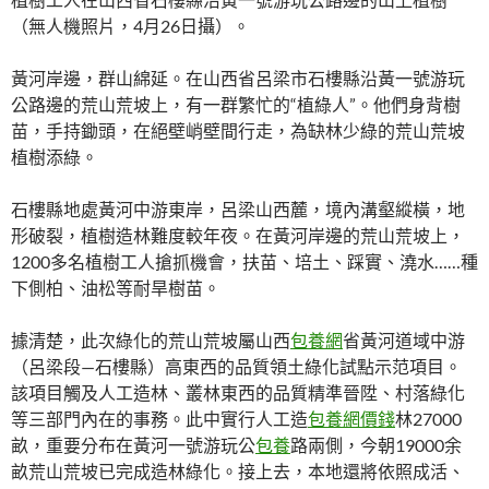
（無人機照片，4月26日攝）。
黃河岸邊，群山綿延。在山西省呂梁市石樓縣沿黃一號游玩
公路邊的荒山荒坡上，有一群繁忙的“植綠人”。他們身背樹
苗，手持鋤頭，在絕壁峭壁間行走，為缺林少綠的荒山荒坡
植樹添綠。
石樓縣地處黃河中游東岸，呂梁山西麓，境內溝壑縱橫，地
形破裂，植樹造林難度較年夜。在黃河岸邊的荒山荒坡上，
1200多名植樹工人搶抓機會，扶苗、培土、踩實、澆水……種
下側柏、油松等耐旱樹苗。
據清楚，此次綠化的荒山荒坡屬山西
包養網
省黃河道域中游
（呂梁段—石樓縣）高東西的品質領土綠化試點示范項目。
該項目觸及人工造林、叢林東西的品質精準晉陞、村落綠化
等三部門內在的事務。此中實行人工造
包養網價錢
林27000
畝，重要分布在黃河一號游玩公
包養
路兩側，今朝19000余
畝荒山荒坡已完成造林綠化。接上去，本地還將依照成活、