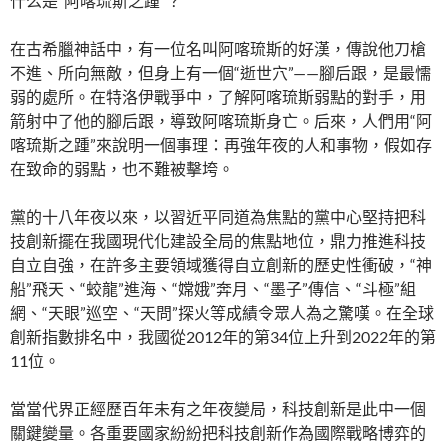
什么是“阿喀琉斯之踵”？
在古希臘神話中，有一位名叫阿喀琉斯的好漢，傳說他刀槍
不進、所向無敵，但身上有一個“逝世穴”——腳后跟，是最懦
弱的處所。在特洛伊戰爭中，了解阿喀琉斯弱點的對手，用
箭射中了他的腳后跟，導致阿喀琉斯身亡。后來，人們用“阿
喀琉斯之踵”來說明一個事理：再強年夜的人和事物，假如存
在致命的弱點，也不難被擊垮。
黨的十八年夜以來，以習近平同道為焦點的黨中心堅持把科
技創新擺在我國現代化建設全局的焦點地位，鼎力推進科技
自立自強，在許多主要領域獲得自立創新的歷史性衝破，“神
船”飛天、“蛟龍”進海、“嫦娥”奔月、“墨子”傳信、“斗極”組
網、“天眼”巡空、“天問”探火等成績令眾人為之驚嘆。在全球
創新指數排名中，我國從2012年的第34位上升到2022年的第
11位。
當當代界正經歷百年未有之年夜變局，科技創新是此中一個
關鍵變量。各重要國家紛紛把科技創新作為國際戰略博弈的