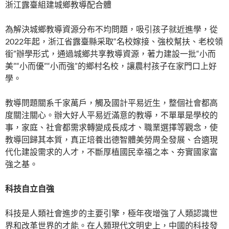
浙江露臺組建城鄉教導配合體
為解決城鄉教導資源分布不均問題，吸引孩子就近進學，從
2022年起，浙江省露臺縣采取“名校嫁接、強校幫扶、老校領
銜”辦學形式，通過城鄉共享教導資源，著力建設一批“小而
美”“小而優”“小而強”的鄉村名校，讓農村孩子在家門口上好
學。
教導問題關系千家萬戶，觸及國計平易近生，整個社會都高
度關注關心。辦大好人平易近滿意的教導，不單單是學校的
事，家庭、社會都需求轉變成長成才、職業選擇等觀念，使
教導回歸其本質，真正培養出德智體美勞周全發展、合適現
代化建設需求的人才，不斷厚植國民幸福之本、夯實國家富
強之基。
科技自立自強
科技是人類社會進步的主要引擎，極年夜增強了人類認識世
界和改革世界的才能。在人類現代文明史上，中國的科技發