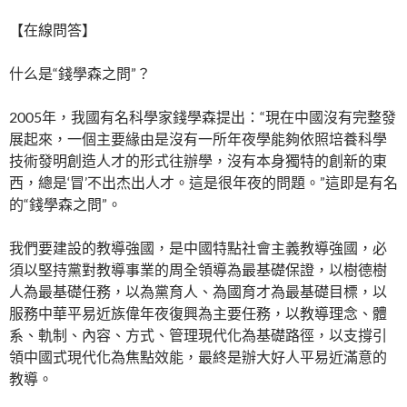
【在線問答】
什么是“錢學森之問”？
2005年，我國有名科學家錢學森提出：“現在中國沒有完整發
展起來，一個主要緣由是沒有一所年夜學能夠依照培養科學
技術發明創造人才的形式往辦學，沒有本身獨特的創新的東
西，總是‘冒’不出杰出人才。這是很年夜的問題。”這即是有名
的“錢學森之問”。
我們要建設的教導強國，是中國特點社會主義教導強國，必
須以堅持黨對教導事業的周全領導為最基礎保證，以樹德樹
人為最基礎任務，以為黨育人、為國育才為最基礎目標，以
服務中華平易近族偉年夜復興為主要任務，以教導理念、體
系、軌制、內容、方式、管理現代化為基礎路徑，以支撐引
領中國式現代化為焦點效能，最終是辦大好人平易近滿意的
教導。