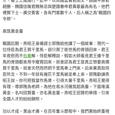
才，養士之風風行。此中，以齊國孟嘗君田文、趙國平原君
趙勝、魏國信陵君魏無忌與楚國春申君黃歇最為有名，他們
禮賢下士、廣交賓客，各有門客數千人，后人稱之為“戰國四
令郎”。
高筑黃金臺
戰國后期，燕昭王身邊謀士郭隗給他講了一個故事：現代一
位侍臣為君王買千里馬，卻只買了逝世馬的骨頭回來，君王
年夜怒而不
包養
解，侍臣解釋說，假如大師看見君王連千里
馬的骨頭都肯用令嬡買回來，就會認為君王是真正想要高價
買千里馬，就會天然而然把千里馬奉上門來。后來果真如侍
臣所言，不到一年就有幾匹千里馬被呈奉上來。郭隗勸諫燕
昭王說，你可把我當作馬骨，引得大量千里馬。燕昭王覺得
有理，尊郭隗為老師，為他在易水河邊筑起高臺，下面堆滿
黃金，名叫招賢臺，亦名黃金臺。燕昭王招賢的舉措，引來
全國人才的紛紛歸附。
功以才成，業由才廣。在百年奮斗歷程中，我們黨始終重視