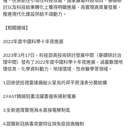
強，在原創性引領性科技攻關、國家嚴重科技項目、基礎研
討以及科技結果轉化上獲得明顯進展，為實現高質量發展、
推進現代化建設供給不竭動力。
【相關鏈接】
2022年度中國科學十年夜進展
2023年3月17日，科技部高技術研討發展中間（基礎研討治
理中間）發布了2022年度中國科學十年夜進展，涵蓋數理地
理信息、化學資料動力、地球環境、性命醫學等領域。
1.回祿號巡視雷達揭秘火星烏托邦平原淺表分層結構
2.FAST精細刻畫活躍重復疾速射電暴
3.全新道理實現海水直接電解制氫
4.提醒新冠病毒突變特征與免疫逃逸機制