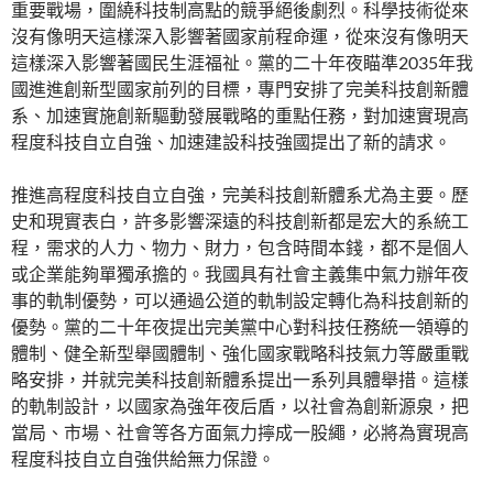
重要戰場，圍繞科技制高點的競爭絕後劇烈。科學技術從來
沒有像明天這樣深入影響著國家前程命運，從來沒有像明天
這樣深入影響著國民生涯福祉。黨的二十年夜瞄準2035年我
國進進創新型國家前列的目標，專門安排了完美科技創新體
系、加速實施創新驅動發展戰略的重點任務，對加速實現高
程度科技自立自強、加速建設科技強國提出了新的請求。
推進高程度科技自立自強，完美科技創新體系尤為主要。歷
史和現實表白，許多影響深遠的科技創新都是宏大的系統工
程，需求的人力、物力、財力，包含時間本錢，都不是個人
或企業能夠單獨承擔的。我國具有社會主義集中氣力辦年夜
事的軌制優勢，可以通過公道的軌制設定轉化為科技創新的
優勢。黨的二十年夜提出完美黨中心對科技任務統一領導的
體制、健全新型舉國體制、強化國家戰略科技氣力等嚴重戰
略安排，并就完美科技創新體系提出一系列具體舉措。這樣
的軌制設計，以國家為強年夜后盾，以社會為創新源泉，把
當局、市場、社會等各方面氣力擰成一股繩，必將為實現高
程度科技自立自強供給無力保證。