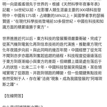
明一向是遙遙領先于世界的。根據《天然科學年夜事年表》
記載，16世紀以前，在影響人類生涯最主要的300項科技發
明中，中國有175項，占總數的58%以上。英國學者李約瑟稱
贊道，“在現代科學技術登場前10多個世紀，中國在科技和知
識方面的積累遠勝于東方”。
世界進進近代以后，東方科技的發展獲得嚴重衝破，完成了
從蒸汽機到電氣化再到信息技術的迭代演進，推動東方現代
化年夜踏步向前。與此同時的幾百年間，中國經歷了從充耳
不聞到亦步亦趨再到奮起追趕的過程，科技程度從遠遠落后
于東方到逐漸縮小與東方的差距，但總體上還是處在落后于
人的狀態。比來二三十年，中國科技發展突飛猛進，某些領
域實現了從跟跑、并跑到領跑的轉變，但一些關鍵焦點技術
依然受制于人，存在著“洽商”現象，成為我國發展的“阿喀琉
斯之踵”。
【在線問答】