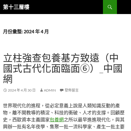
跳
搜
第十三層樓
至
尋
主
要
內
月份彙整: 2024 年 4 月
容
立柱強查包養基方致遠（中
國式古代化面臨面⑥）_中國
網
2024 年 4 月 30 日
ADMIN
發佈留言
世界現代化的進程，從必定意義上說是人類知識反動的產
物，離不開教導的積淀、科技的衝破、人才的支撐。回顧歷
史，西歐資本主義國家
包養網
之所以最早進進現代化，與其
興辦一批有名年夜學、集聚一批一流科學家、產生一批主要