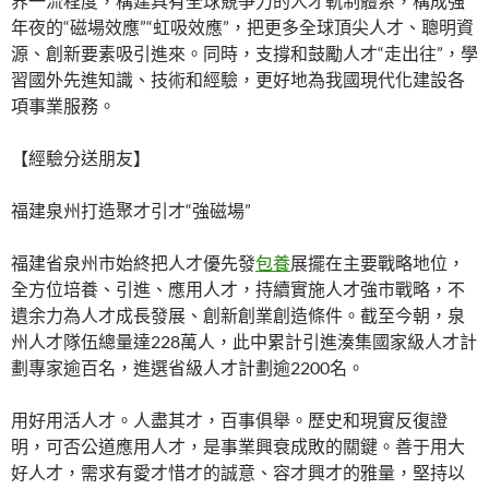
界一流程度，構建具有全球競爭力的人才軌制體系，構成強
年夜的“磁場效應”“虹吸效應”，把更多全球頂尖人才、聰明資
源、創新要素吸引進來。同時，支撐和鼓勵人才“走出往”，學
習國外先進知識、技術和經驗，更好地為我國現代化建設各
項事業服務。
【經驗分送朋友】
福建泉州打造聚才引才“強磁場”
福建省泉州市始終把人才優先發
包養
展擺在主要戰略地位，
全方位培養、引進、應用人才，持續實施人才強市戰略，不
遺余力為人才成長發展、創新創業創造條件。截至今朝，泉
州人才隊伍總量達228萬人，此中累計引進湊集國家級人才計
劃專家逾百名，進選省級人才計劃逾2200名。
用好用活人才。人盡其才，百事俱舉。歷史和現實反復證
明，可否公道應用人才，是事業興衰成敗的關鍵。善于用大
好人才，需求有愛才惜才的誠意、容才興才的雅量，堅持以