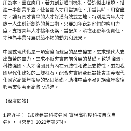
用為本、重在應用，著力創新體制機制、營造傑出環境、搭
建干事創業平臺，使各類人才用當適任、用當其時、用當盡
才，讓有真才實學的人才好漢有效武之地。特別是青年人才
處于人生創新創造的黃金期，只要加年夜對他們的應用力
度，支撐青年人才挑年夜梁、當配角，承擔起更年夜責任，
才幹為事業發展供給不竭的動力和源泉。
中國式現代化是一項宏偉而艱巨的歷史偉業，需求幾代人支
出艱苦的盡力，需求不斷夯實向前發展的基礎。教導強國、
科技強國、人才強國具有內在分歧性和彼此支撐性，猶如我
國現代化建設的三塊柱石，配合夯實周全建設社會主義現代
化國家高聳年夜廈的堅固基礎，助推中華平易近族偉年夜復
興事業朝著更高階段邁進。
【深度閱讀】
1.習近平：《加速建設科技強國 實現高程度科技自立自
強》，《求是》2022年第9期。