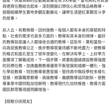
遺產，保留無缺的反動舊居舊址有100多處。當地將紅色資源
與德育任務結合起來，深刻開展幻想信心和思惟品格教導，
按期組織學生實地參觀反動舊址，讓學生清楚紅軍艱苦斗爭
的故事。
前人云，有教無類，因材施教。每個人都有本身的稟賦和特
點，社會的需求也是多方面的。教導有其本身的規律，最好
的教導就是讓人人都接收合適的教導。這些年，黨和當局一
向為促進教導公正、進步教導質量持續不斷地盡力，使教導
的格式和面孔發生了很年夜變化，在解決有學上、上好學方
面獲得了顯著成效。下一個步驟，將重點圍繞建設教導強國
的目標任務，加速義務教導優質平衡發展和城鄉一體化，強
化學前教導、特別教導普惠發展，堅持高中階段學校多樣化
發展，統籌職業教導、高級教導、繼續教導協同創新，使教
導事業中國特點加倍鮮明、教導現代化加快推進、教導方面
國民群眾獲得感明顯增強。
【經驗分送朋友】