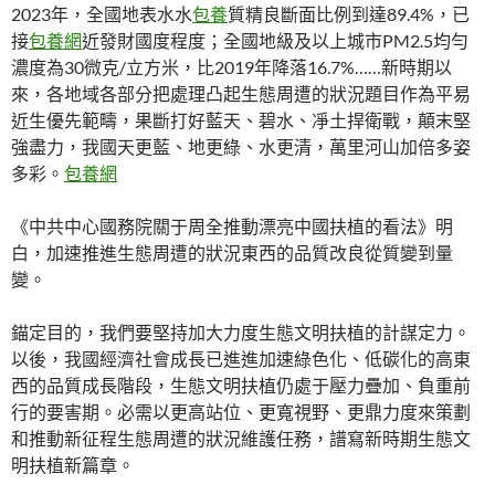
2023年，全國地表水水
包養
質精良斷面比例到達89.4%，已
接
包養網
近發財國度程度；全國地級及以上城市PM2.5均勻
濃度為30微克/立方米，比2019年降落16.7%……新時期以
來，各地域各部分把處理凸起生態周遭的狀況題目作為平易
近生優先範疇，果斷打好藍天、碧水、凈土捍衛戰，顛末堅
強盡力，我國天更藍、地更綠、水更清，萬里河山加倍多姿
多彩。
包養網
《中共中心國務院關于周全推動漂亮中國扶植的看法》明
白，加速推進生態周遭的狀況東西的品質改良從質變到量
變。
錨定目的，我們要堅持加大力度生態文明扶植的計謀定力。
以後，我國經濟社會成長已進進加速綠色化、低碳化的高東
西的品質成長階段，生態文明扶植仍處于壓力疊加、負重前
行的要害期。必需以更高站位、更寬視野、更鼎力度來策劃
和推動新征程生態周遭的狀況維護任務，譜寫新時期生態文
明扶植新篇章。