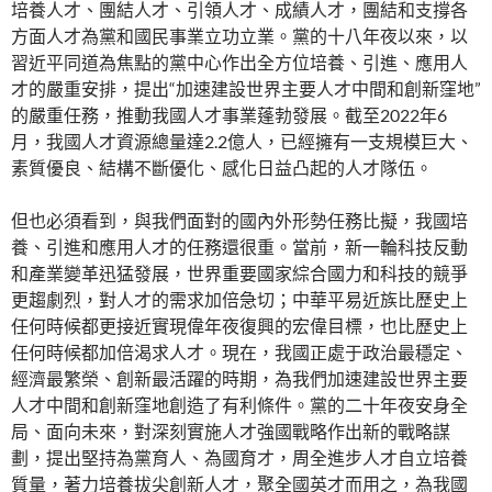
培養人才、團結人才、引領人才、成績人才，團結和支撐各
方面人才為黨和國民事業立功立業。黨的十八年夜以來，以
習近平同道為焦點的黨中心作出全方位培養、引進、應用人
才的嚴重安排，提出“加速建設世界主要人才中間和創新窪地”
的嚴重任務，推動我國人才事業蓬勃發展。截至2022年6
月，我國人才資源總量達2.2億人，已經擁有一支規模巨大、
素質優良、結構不斷優化、感化日益凸起的人才隊伍。
但也必須看到，與我們面對的國內外形勢任務比擬，我國培
養、引進和應用人才的任務還很重。當前，新一輪科技反動
和產業變革迅猛發展，世界重要國家綜合國力和科技的競爭
更趨劇烈，對人才的需求加倍急切；中華平易近族比歷史上
任何時候都更接近實現偉年夜復興的宏偉目標，也比歷史上
任何時候都加倍渴求人才。現在，我國正處于政治最穩定、
經濟最繁榮、創新最活躍的時期，為我們加速建設世界主要
人才中間和創新窪地創造了有利條件。黨的二十年夜安身全
局、面向未來，對深刻實施人才強國戰略作出新的戰略謀
劃，提出堅持為黨育人、為國育才，周全進步人才自立培養
質量，著力培養拔尖創新人才，聚全國英才而用之，為我國