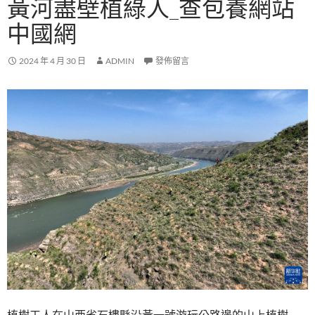
黃河盡壁植綠人_查包養網站
中國網
2024 年 4 月 30 日
ADMIN
發佈留言
植樹工人在山西省石樓縣沿黃一號游玩公路邊的山上植樹