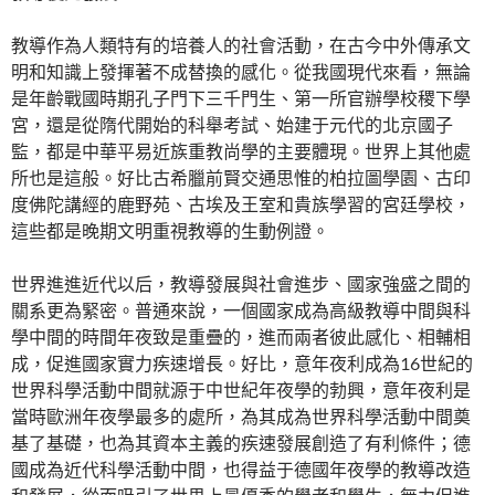
教導作為人類特有的培養人的社會活動，在古今中外傳承文
明和知識上發揮著不成替換的感化。從我國現代來看，無論
是年齡戰國時期孔子門下三千門生、第一所官辦學校稷下學
宮，還是從隋代開始的科舉考試、始建于元代的北京國子
監，都是中華平易近族重教尚學的主要體現。世界上其他處
所也是這般。好比古希臘前賢交通思惟的柏拉圖學園、古印
度佛陀講經的鹿野苑、古埃及王室和貴族學習的宮廷學校，
這些都是晚期文明重視教導的生動例證。
世界進進近代以后，教導發展與社會進步、國家強盛之間的
關系更為緊密。普通來說，一個國家成為高級教導中間與科
學中間的時間年夜致是重疊的，進而兩者彼此感化、相輔相
成，促進國家實力疾速增長。好比，意年夜利成為16世紀的
世界科學活動中間就源于中世紀年夜學的勃興，意年夜利是
當時歐洲年夜學最多的處所，為其成為世界科學活動中間奠
基了基礎，也為其資本主義的疾速發展創造了有利條件；德
國成為近代科學活動中間，也得益于德國年夜學的教導改造