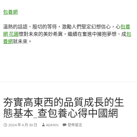
包養網
溫熱的話語、殷切的等待，激勵人們堅定幻想信心，心
包養
網 花圃
懷對未來的美妙希冀，繼續在奮進中擁抱夢想、成
包
養網
就未來。
夯實高東西的品質成長的生
態基本_查包養心得中國網
2024 年 4 月 30 日
ADMIN
發佈留言