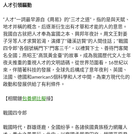
人才引領驅動
“人才”一詞最早源自《周易》的“三才之道”，指的是與天賦、
地才并稱的概念，后逐漸衍生出有才華和才能的人的意思。
我國自古就把人才奉為富國之本、興邦年夜計。周文王對姜
子牙等人才求賢若渴，演繹了“磻溪訪賢”的人間佳話；“戰國
四令郎”各個號稱門下“門客三千”，以禮賢下士、善待門客聞
名全國；燕昭王“高筑黃金臺”的故事，成為我國歷代文人士年
夜夫推重的重視人才的文明語碼。從世界范圍看，16世紀以
來，伴隨著科技的發展，全球先后構成了意年夜利、英國、
法國、德國和american5個科學和人才中間，為東方現代化的
啟動和發展供給了有利條件。
【相關鏈
包養網比擬
接】
戰國四令郎
戰國時代，群雄逐鹿，全國紛爭。各諸侯國貴族極力網羅人