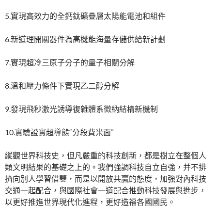
5.實現高效力的全鈣鈦礦疊層太陽能電池和組件
6.新道理開關器件為高機能海量存儲供給新計劃
7.實現超冷三原子分子的量子相關分解
8.溫和壓力條件下實現乙二醇分解
9.發現飛秒激光誘導復雜體系微納結構新機制
10.實驗證實超導態“分段費米面”
縱觀世界科技史，但凡嚴重的科技創新，都是樹立在整個人
類文明結果的基礎之上的。我們強調科技自立自強，并不排
擠向別人學習借鑒，而是以開放共贏的態度，加強對內科技
交通一起配合，與國際社會一道配合推動科技發展與進步，
以更好推進世界現代化進程，更好造福各國國民。