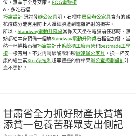
位，無益于全身安康。
ROG電競椅
6、多吃石榴
巧寓設計
研討發
辦公家具
明，石榴中
震旦辦公家具
含有的鞣
花酸成分能有用防止人體細胞遭到電離輻射的損害。
所以，
Standway電動升降桌
當你天天坐在電腦前任務時，無
妨都給本身預備一個鮮
Standway電動升降桌
石榴當加餐，當
然一杯鮮榨石榴
巧寓設計
汁
系統櫃工廠直營
也
bestmade工學
椅
一樣有用。不要再喝碳酸飲料啦
歐凌辦公家具
，換一杯安
康的維生素
Xten法拉利
超等豐盛的鮮榨果
辦公室規劃設計
汁
豈不更好？
甘肅省全力抓好財產扶貧增
添貧一包養苦群眾支出側記