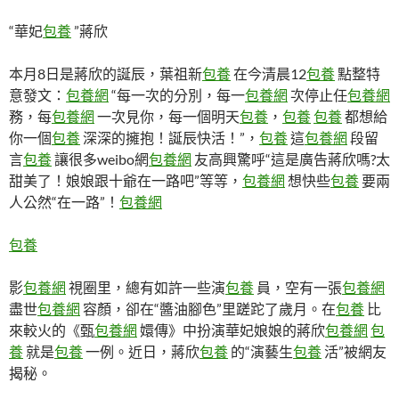
“華妃
包養
”蔣欣
本月8日是蔣欣的誕辰，葉祖新
包養
在今清晨12
包養
點整特
意發文：
包養網
“每一次的分別，每一
包養網
次停止任
包養網
務，每
包養網
一次見你，每一個明天
包養
，
包養
包養
都想給
你一個
包養
深深的擁抱！誕辰快活！”，
包養
這
包養網
段留
言
包養
讓很多weibo網
包養網
友高興驚呼“這是廣告蔣欣嗎?太
甜美了！娘娘跟十爺在一路吧”等等，
包養網
想快些
包養
要兩
人公然“在一路”！
包養網
包養
影
包養網
視圈里，總有如許一些演
包養
員，空有一張
包養網
盡世
包養網
容顏，卻在“醬油腳色”里蹉跎了歲月。在
包養
比
來較火的《甄
包養網
嬛傳》中扮演華妃娘娘的蔣欣
包養網
包
養
就是
包養
一例。近日，蔣欣
包養
的“演藝生
包養
活”被網友
揭秘。