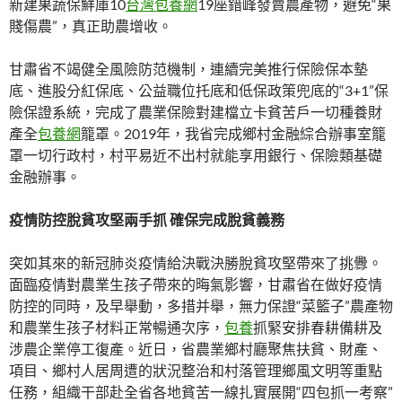
新建果蔬保鮮庫10
台灣包養網
19座錯峰發賣農產物，避免“果
賤傷農”，真正助農增收。
甘肅省不竭健全風險防范機制，連續完美推行保險保本墊
底、進股分紅保底、公益職位托底和低保政策兜底的“3+1”保
險保證系統，完成了農業保險對建檔立卡貧苦戶一切種養財
產全
包養網
籠罩。2019年，我省完成鄉村金融綜合辦事室籠
罩一切行政村，村平易近不出村就能享用銀行、保險類基礎
金融辦事。
疫情防控脫貧攻堅兩手抓 確保完成脫貧義務
突如其來的新冠肺炎疫情給決戰決勝脫貧攻堅帶來了挑釁。
面臨疫情對農業生孩子帶來的晦氣影響，甘肅省在做好疫情
防控的同時，及早舉動，多措并舉，無力保證“菜籃子”農產物
和農業生孩子材料正常暢通次序，
包養
抓緊安排春耕備耕及
涉農企業停工復產。近日，省農業鄉村廳聚焦扶貧、財產、
項目、鄉村人居周遭的狀況整治和村落管理鄉風文明等重點
任務，組織干部赴全省各地貧苦一線扎實展開“四包抓一考察”