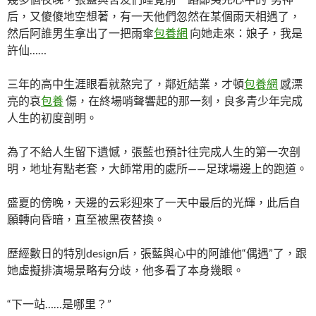
后，又傻傻地空想著，有一天他們忽然在某個雨天相遇了，
然后阿誰男生拿出了一把雨傘
包養網
向她走來：娘子，我是
許仙……
三年的高中生涯眼看就熬完了，鄰近結業，才頓
包養網
感漂
亮的哀
包養
傷，在終場哨聲響起的那一刻，良多青少年完成
人生的初度剖明。
為了不給人生留下遺憾，張藍也預計往完成人生的第一次剖
明，地址有點老套，大師常用的處所——足球場邊上的跑道。
盛夏的傍晚，天邊的云彩迎來了一天中最后的光輝，此后自
願轉向昏暗，直至被黑夜替換。
歷經數日的特別design后，張藍與心中的阿誰他“偶遇”了，跟
她虛擬排演場景略有分歧，他多看了本身幾眼。
“下一站……是哪里？”