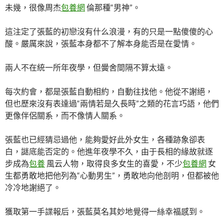
未幾，很像周杰
包養網
倫那種“男神”。
這注定了張藍的初戀沒有什么浪漫，有的只是一點傻傻的心
酸。嚴厲來說，張藍本身都不了解本身能否是在愛情。
兩人不在統一所年夜學，但黌舍間隔不算太遠。
每次約會，都是張藍自動相約，自動往找他。他從不謝絕，
但也歷來沒有表達過“兩情若是久長時”之類的花言巧語，他們
更像伴侶關系，而不像情人關系。
張藍也已經猜忌過他，能夠愛好此外女生，各種跡象卻表
白，謎底能否定的。他進年夜學不久，由于長相的緣故就逐
步成為
包養
風云人物，取得良多女生的喜愛，不少
包養網
女
生都勇敢地把他列為“心動男生”，勇敢地向他剖明，但都被他
冷冷地謝絕了。
獲取第一手諜報后，張藍莫名其妙地覺得一絲幸福感到。