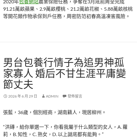
2020年
包養網站
農業保險任務，爭奪在3月底前周全完成
91.21萬畝蘋果、2.9萬畝櫻桃、21.2萬畝花椒、5.88萬畝核桃
等開花類作物承保到戶任務，周密防范初春高溫凍害風險。
男台包養行情子為追男神孤
家寡人 婚后不甘生涯平庸變
節丈夫
2026 年 6 月 29 日
ADMIN
發佈留言
張藍，36歲，個別經商，湖南籍人，現居柳州。
“洪磚，給你單選一下，你看我屬于什么類型的女人，A. 蘿
莉，B. 知性，C. 熟女，D. 以上謎底都有能夠。”