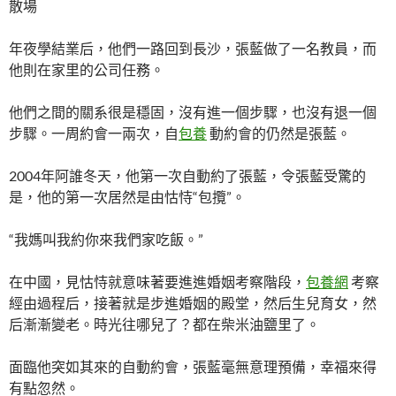
散場
年夜學結業后，他們一路回到長沙，張藍做了一名教員，而
他則在家里的公司任務。
他們之間的關系很是穩固，沒有進一個步驟，也沒有退一個
步驟。一周約會一兩次，自
包養
動約會的仍然是張藍。
2004年阿誰冬天，他第一次自動約了張藍，令張藍受驚的
是，他的第一次居然是由怙恃“包攬”。
“我媽叫我約你來我們家吃飯。”
在中國，見怙恃就意味著要進進婚姻考察階段，
包養網
考察
經由過程后，接著就是步進婚姻的殿堂，然后生兒育女，然
后漸漸變老。時光往哪兒了？都在柴米油鹽里了。
面臨他突如其來的自動約會，張藍毫無意理預備，幸福來得
有點忽然。