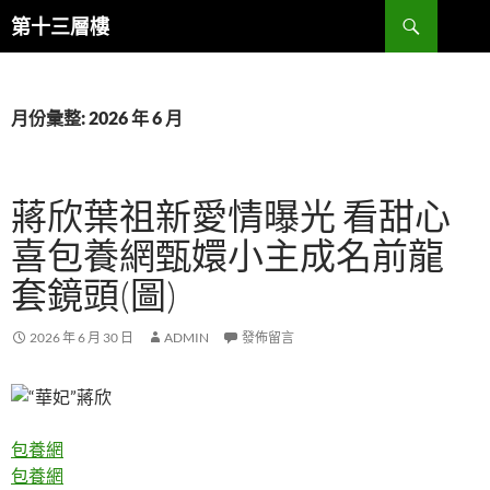
跳
搜
第十三層樓
至
尋
主
要
內
月份彙整: 2026 年 6 月
容
蔣欣葉祖新愛情曝光 看甜心
喜包養網甄嬛小主成名前龍
套鏡頭(圖)
2026 年 6 月 30 日
ADMIN
發佈留言
包養網
包養網