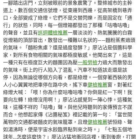
一腳踏出店門，立刻被眼前的景象震驚了。整條城市的主幹
道上，數百個交通信號燈，從東邊到西邊，從高架橋到巷弄
口，全部變成了綠燈。它們不是交替閃爍，而是固定在「通
行」的狀態，同時，每一個燈箱都發出了那種「咕嚕咕嚕」
的聲音，並且有
巡迴體檢推薦
一層淡淡的、熱氣騰騰的白霧
從燈箱的頂部冒出，散發出一種難以名狀的——麵粉蒸煮過頭
的氣味。「麵粉焦慮？還是過度發酵？」廖沾沾是個醬料學
家，對所有食物相關的氣味都極度敏感。他聞出來了，這是
一種只有在極度巨大的麵團因為壓
一般勞檢
力過大而散發出
的氣味。街上的行人陷入了混亂。汽車不知道該走還是該
停，因為無論從哪個方向看，都是綠燈。一個穿著西裝的男
人小心翼翼地把車停在路中央，搖下車
健檢推薦
窗，對著紅
綠燈大喊：「喂！你為什麼咕嚕咕嚕？你倒是紅一下啊！我
要向左轉！綠燈沒用啊！」廖沾沾感覺到一陣心悸。這種氣
味，這種不祥的「咕嚕」聲，與他兒時聽到的家傳預言不謀
而合。他想起家傳《沾醬秘笈》裡記載的第一句：「當世間
萬物的交通都被麵皮的氣味籠罩，且燈
健檢推薦
號恒綠、聲
如湯沸時，便是宇宙水餃臨界點到來之時。」「七點五個地
球年…怎麼這麼快？」廖沾沾猛地衝回店裡，衝到後廚，打開