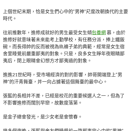
上個世紀末期，恰是女生們心中的“男神”尺度改朝換代的主要
時代。
往前推數年，進修成就好的男生最受女生傾
包養網
慕，由於
進修好就意味著未來能考上勤學校，有任務分派，捧上鐵飯
碗。而長得帥的反而被視為紈褲子弟的典範，經常是女生宿
舍里睡覺前嚴重鄙夷的對象。只是，良多女生睜年夜眼睛鄙
夷后，閉上眼睛會幻想方才鄙夷過的對象。
進進21世紀時，受市場經濟的對的影響，帥哥開端登上“男
神”的汗青舞臺，并一向占據著這個舞臺的最中心。
張藍的長相并不差，已經是校花的重要候選人之一，但為了
不影響進修而闊別早戀，故數度落第。
是金子總會發光，是少女老是會懷春。
幾多個夜晚，張藍與舍友們睡覺前一路鄙夷完心中的“男神”