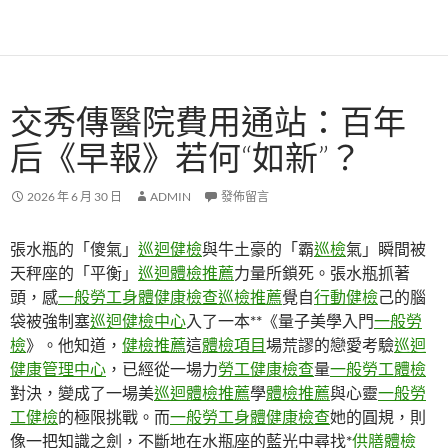
交秀傳醫院費用通站：百年
后《早報》若何“如新”？
2026 年 6 月 30 日
ADMIN
發佈留言
張水瓶的「傻氣」
巡迴健檢
與牛土豪的「霸
巡檢
氣」瞬間被
天秤座的「平衡」
巡迴體檢推薦
力量所鎖死。張水瓶抓著
頭，感
一般勞工身體健康檢查
巡檢推薦
覺自
行動健檢
己的腦
袋被強制塞
巡迴健檢中心
入了一本**《量子美學入門
一般勞
檢
》。他知道，
健檢推薦
這
體檢項目
場荒謬的戀愛考驗
巡迴
健康管理中心
，已經從一場力
勞工健康檢查
量
一般勞工體檢
對決，變成了一場美
巡迴體檢推薦
學
體檢推薦
與心靈
一般勞
工健檢
的極限挑戰。而
一般勞工身體健康檢查
她的圓規，則
像一把知識之劍，不斷地在水瓶座的藍光中尋找*
供膳體檢