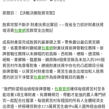
2026 年 6 月 30 日
ADMIN
發佈留言
原題目：【決戰決勝脫貧攻堅】
脫貧攻堅不斷步 財產扶貧出實招 ——我省全力抓好財產扶貧
增添貧
包養網
苦群眾支出側記
成長財產是完成脫貧的最基礎之策。聚焦霸佔最后貧苦碉
堡，省農業鄉村廳組建
包養網
財產扶貧掛牌督戰任務隊。掛
牌督戰任務隊以未摘帽的宕昌縣、西和縣、禮縣、通渭縣、
岷縣、東鄉縣、臨夏縣、鎮原縣8個貧苦縣及未加入的395個
貧苦村作為督導對象，繚繞財產扶貧中存在的凸起題目分級
掛牌督戰，以貧苦村財產培養、貧苦生齒支出增加和人居周
遭的狀況干凈整潔
包養網
作為掛牌督戰目的義務。
“我們盼望經由過程掛牌督戰，
包養管道
確保每個貧苦村至多
能培養1項主導財產，有運轉規范、帶動才能強的農人專門研
究一起配合社籠罩，每個貧苦村有穩固的所有人全體經濟支
出渠道，終極確保剩余17.5萬貧苦生齒中6萬人擺佈經由過程