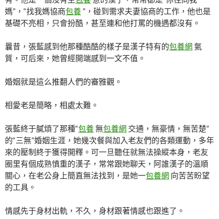
媽”，“找我媽協商
包養
”，碰到需求夫妻協商的工作，他也是
基礎不亮相，只會扮酷，甚至連和他打罵的機遇都沒有。
曩昔，張藍感到他那種酷酷的樣子是漢子特有的
包養網
氣
質，可后來，她曾經開端感到一文不值。
婚姻就是這么推翻人們的審雅觀。
相愛老是簡略，相處太難。
張藍終于膩煩了那種“
包養
無
包養網
交通，無豪情，無苦楚”
的“三無”婚姻生涯，她幾次餐與加入老友們的各類運動，多年
來的壓制終于獲得開釋。可一旦聽任就無法操縱本身，老友
圈里有個成熟慎重的漢子，常常跟她聊天，阿誰漢子的溫順
關心，在老公身上簡直無法找到，是她一
包養網
向苦苦盼望
的工具。
情感先于身材出軌，不久，身材跟著情感也跟進了。