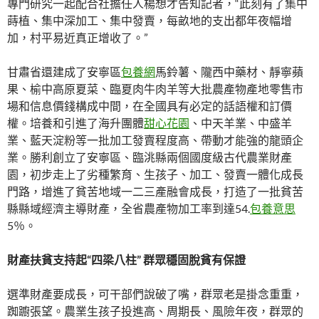
專門研究一起配合社擔任人楊想才告知記者，“此刻有了集中
蒔植、集中深加工、集中發賣，每畝地的支出都年夜幅增
加，村平易近真正增收了。”
甘肅省還建成了安寧區
包養網
馬鈴薯、隴西中藥材、靜寧蘋
果、榆中高原夏菜、臨夏肉牛肉羊等大批農產物產地零售市
場和信息價錢構成中間，在全國具有必定的話語權和訂價
權。培養和引進了海升團體
甜心花園
、中天羊業、中盛羊
業、藍天淀粉等一批加工發賣程度高、帶動才能強的龍頭企
業。勝利創立了安寧區、臨洮縣兩個國度級古代農業財產
園，初步走上了劣種繁育、生孩子、加工、發賣一體化成長
門路，增進了貧苦地域一二三產融會成長，打造了一批貧苦
縣縣域經濟主導財產，全省農產物加工率到達54.
包養意思
5％。
財產扶貧支持起“四梁八柱” 群眾穩固脫貧有保證
選準財產要成長，可干部們說破了嘴，群眾老是掛念重重，
踟躕張望。農業生孩子投進高、周期長、風險年夜，群眾的