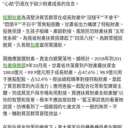
“心結”仍是在于缺少財產成長的信念。
短期包養
為清楚決貧苦群眾在成長財產中“沒錢干”“不會干”
“悶頭干”“不白干”等焦點困難，甘肅省出力構建了特點財產、
投進保證、生孩子組織、產銷對接、風險防范財產扶貧 “五年
夜系統”，為我省財產扶貧搭建起了“四梁八柱”，為群眾穩固
脫貧、久長致
包養
富保駕護航。
隨機應變選財產，真金白銀實落地。據統計，2018年到201
包養俱樂部
9年10月底，甘肅省共落實到戶財產攙扶資金
188.8億元，89.9億元用于成長財產，占47.6％；98.9億元用
于進股配股，占52.4％。經由過程精準對接特點財產，激起
了貧苦群眾的內活潑力；應用進股一起配合社等新型運營主
體，完成貧苦戶與市場有用對接，買通扶貧財產全財產鏈“以
你的智慧和背景，根本不應該是奴隸。”藍玉華認真的看著她
說道，彷彿看到了一個瘦弱的七歲女孩，一臉的無奈，不
像，輔助貧苦群眾晉陞效益。
在到戶資金政策的推進下，寬大貧苦戶的種養構造產生顯明