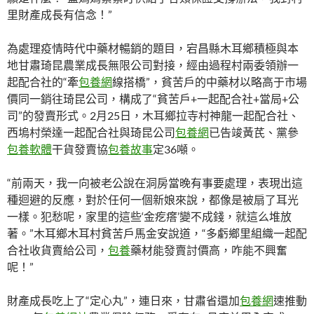
里財產成長有信念！”
為處理疫情時代中藥材暢銷的題目，宕昌縣木耳鄉積極與本
地甘肅琦昆農業成長無限公司對接，經由過程村兩委領辦一
起配合社的“牽
包養網
線搭橋”，貧苦戶的中藥材以略高于市場
價同一銷往琦昆公司，構成了“貧苦戶+一起配合社+當局+公
司”的發賣形式。2月25日，木耳鄉拉寺村神龍一起配合社、
西塢村榮達一起配合社與琦昆公司
包養網
已告竣黃芪、黨參
包養軟體
干貨發賣協
包養故事
定36噸。
“前兩天，我一向被老公說在洞房當晚有事要處理，表現出這
種迴避的反應，對於任何一個新娘來說，都像是被扇了耳光
一樣。犯愁呢，家里的這些‘金疙瘩’變不成錢，就這么堆放
著。”木耳鄉木耳村貧苦戶馬金安說道，“多虧鄉里組織一起配
合社收貨賣給公司，
包養
藥材能發賣討價高，咋能不興奮
呢！”
財產成長吃上了“定心丸”，連日來，甘肅省還加
包養網
速推動