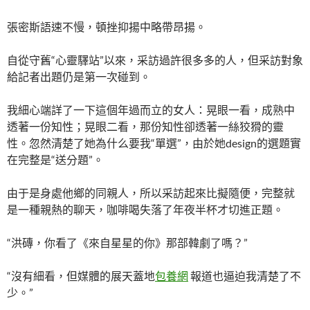
張密斯語速不慢，頓挫抑揚中略帶昂揚。
自從守舊“心靈驛站”以來，采訪過許很多多的人，但采訪對象
給記者出題仍是第一次碰到。
我細心端詳了一下這個年過而立的女人：晃眼一看，成熟中
透著一份知性；晃眼二看，那份知性卻透著一絲狡猾的靈
性。忽然清楚了她為什么要我“單選”，由於她design的選題實
在完整是“送分題”。
由于是身處他鄉的同親人，所以采訪起來比擬隨便，完整就
是一種親熱的聊天，咖啡喝失落了年夜半杯才切進正題。
“洪磚，你看了《來自星星的你》那部韓劇了嗎？”
“沒有細看，但媒體的展天蓋地
包養網
報道也逼迫我清楚了不
少。”