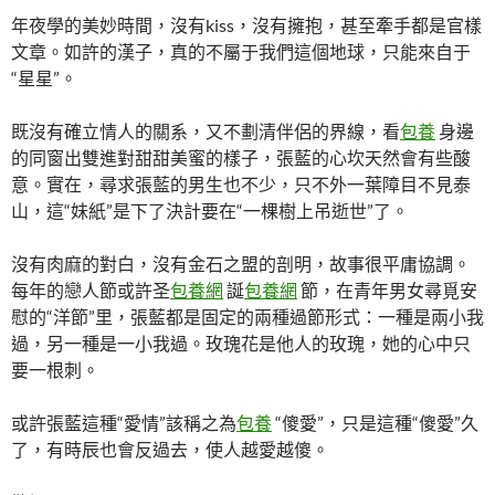
年夜學的美妙時間，沒有kiss，沒有擁抱，甚至牽手都是官樣
文章。如許的漢子，真的不屬于我們這個地球，只能來自于
“星星”。
既沒有確立情人的關系，又不劃清伴侶的界線，看
包養
身邊
的同窗出雙進對甜甜美蜜的樣子，張藍的心坎天然會有些酸
意。實在，尋求張藍的男生也不少，只不外一葉障目不見泰
山，這“妹紙”是下了決計要在“一棵樹上吊逝世”了。
沒有肉麻的對白，沒有金石之盟的剖明，故事很平庸協調。
每年的戀人節或許圣
包養網
誕
包養網
節，在青年男女尋覓安
慰的“洋節”里，張藍都是固定的兩種過節形式：一種是兩小我
過，另一種是一小我過。玫瑰花是他人的玫瑰，她的心中只
要一根刺。
或許張藍這種“愛情”該稱之為
包養
“傻愛”，只是這種“傻愛”久
了，有時辰也會反過去，使人越愛越傻。