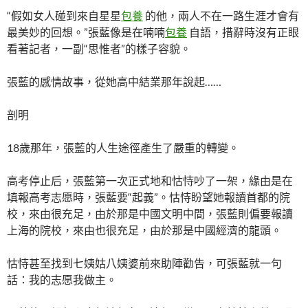
“假如女人碰到來自星星
包養
的他，兩人不在一路生涯才會有
最美妙的回想。”張藍像是在喃喃
包養
自語，措辭時沒有正眼
看著記者，一副“思惟者”的樣子容貌。
張藍的感情故事，從她高中結業那年說起……
剖明
18歲那年，張藍的人生途徑產生了嚴重的轉變。
高考停止后，張藍第一次正式地和怙恃吵了一架，緣由是在
填報高考志愿時，張藍要“起義”。怙恃盼望她報讀首都的院
校，來由很充足，由於那是中國文明中間，張藍則偏要報讀
上海的院校，來由也很充足，由於那是中國經濟的龍頭。
怙恃甚至找到七姨姑八姨婆前來助陣勸告，可張藍就一句
話：我的志愿我做主。