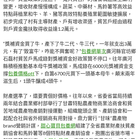
變更，增收財產慢慢構成。蔬菜、中藥材、馬鈴薯等高效益
特點蒔植業和牛、羊、豬等高效特點養殖業範圍敏捷擴展，
初步完成了村有主導財產、戶有增收渠道，貧苦戶經由過程
到戶資金攙扶取得收益達1.2萬元。
“獎補資金買了牛，產下了牛二代、牛三代，一年就支出3萬
元，有了‘致富牛’，咋能不興奮呢？”
包養網單次
廣河縣官坊鄉
石磊村貧苦戶馬成錄對獎補資金好政策贊不停口。往年廣河
縣積極推動基本母牛獎補政策，馬成錄在6000元獎補資金支
撐
包養價格ptt
下，自籌6700元買下一頭基本母牛。顛末兩年
滋生后，1頭牛釀成4頭牛。
財產選準了，還要賣個好價格。往年以來，省委省當局持續
兩年結合農業鄉村部舉行了甘肅特點農產物商業洽商會和貧
苦地域農產物產銷對接運動，組織龍頭企業、產銷協會和一
起配合社與省外經銷商有用對接。鼎力實行 “甘味”農產物
brand營銷計謀，
甜心寶貝包養網
組建了全省農業財產扶貧產
銷協會和馬鈴薯等8個特點財產產銷協會，抱團出省搶市場。