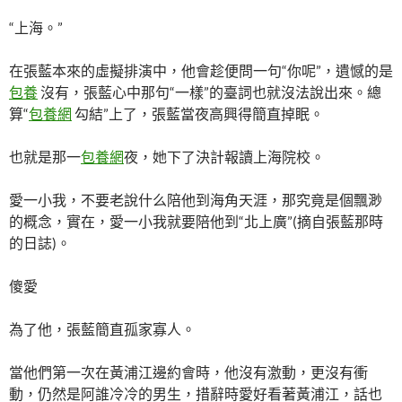
“上海。”
在張藍本來的虛擬排演中，他會趁便問一句“你呢”，遺憾的是
包養
沒有，張藍心中那句“一樣”的臺詞也就沒法說出來。總
算“
包養網
勾結”上了，張藍當夜高興得簡直掉眠。
也就是那一
包養網
夜，她下了決計報讀上海院校。
愛一小我，不要老說什么陪他到海角天涯，那究竟是個飄渺
的概念，實在，愛一小我就要陪他到“北上廣”(摘自張藍那時
的日誌)。
傻愛
為了他，張藍簡直孤家寡人。
當他們第一次在黃浦江邊約會時，他沒有激動，更沒有衝
動，仍然是阿誰冷冷的男生，措辭時愛好看著黃浦江，話也