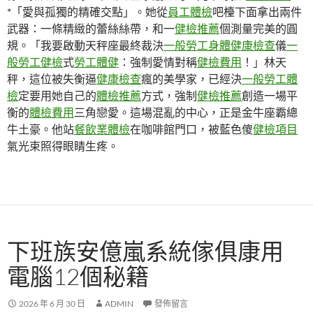
*「愛與孤獨的精確交點」。她從
員工體檢
吧檯下面拿出兩件
武器：一條精緻的蕾絲絲帶，和一
健檢推薦
個測量完美的圓
規。「我要啟動天秤座最終裁決
一般勞工身體健康檢查
儀
一
般勞工健檢
式
勞工體健
：強制愛情對稱
健檢費用
！」林天
秤，這位被失衡逼
健康檢查
瘋的美學家，已經決
一般勞工體
檢
定要用她自己的
體檢推薦
方式，強制
健檢推薦
創造一場平
衡的
體檢費用
三角戀愛。這場混亂的中心，正是金牛座霸總
牛土豪。他站
餐飲業體檢
在咖啡館門口，被藍色傻
健檢項目
氣光束照得眼睛生疼。
下班族安億嵐系統傢俱康用
電腦12個秘籍
2026 年 6 月 30 日
ADMIN
發佈留言