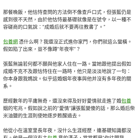
那餐晚飯，他怙恃查問的方法倒不像查戶口式，但張藍仍是
感到很不天然，由於他怙恃最基礎就像是在號令，以一種不
容磋商的口氣說：“成婚后就不要再往教書了。”
包養網
憑什么啊？我還沒正式進你家門，你們就這么蠻橫。
假如陷了出來，豈不像蹲“年夜牢”？
張藍無論若何都不願與他家人住在一路。當她跟他提出假如
成婚不克不及跟怙恃住在一路時，他只是淡淡地說了一句：
你本身跟我媽說。似乎這婚姻年夜事與他并沒有多年夜的關
系。
歷經數年的平庸無奇，還沒來得及好好愛情就走進了婚
包養
姻的宅兆。假如說之前的“愛情”讓張藍變傻的話，那么婚后柴
米油鹽的生涯則使她逐步甦醒過去。
他從小在溫室里長年夜，沒什么生涯經歷，連基礎知識都沒
有。他是一個沒有主
包養
意的漢子，常常都是“你往問我