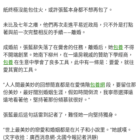
紙終極沒能包住火，或許張藍本身都不想再包了。
未比及七年之癢，他們再次走進平易近政局，只不外是打點
著與前一次完整相反的手續——離婚。
成婚前，張藍辭失落了在黌舍的任務，離婚后，她
包養
不得
不開端創業。她南下柳州，在一遠房親戚的贊助下學經商，
包養
在生意中學會了良多工具，此中有一條是：要愛，就往
愛其實的工具。
“人人間最美妙的回想簡直都是在愛情階
包養網
段，要留住那
份美妙，最好闊別婚姻生涯，假如時間倒流，我寧愿選擇遠
遠地看著他，堅持著那份傾慕就很好。”
張藍最后這句話雷到記者了，難怪她一向堅持獨身。
“世上最美妙的戀愛和婚姻都是在片子和小說里。”她感嘆。
(文字收拾：廣西消息網-北國今報記者洪靜)