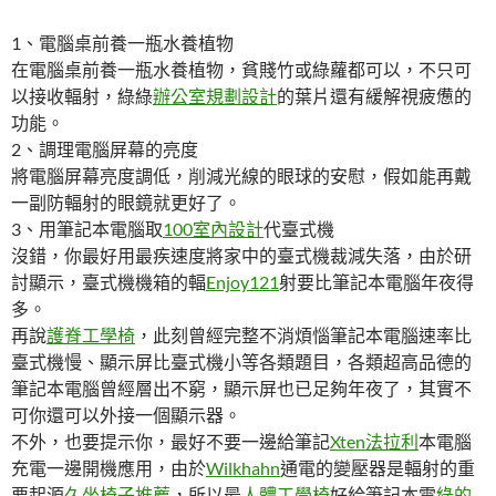
1、電腦桌前養一瓶水養植物
在電腦桌前養一瓶水養植物，貧賤竹或綠蘿都可以，不只可
以接收輻射，綠綠
辦公室規劃設計
的葉片還有緩解視疲憊的
功能。
2、調理電腦屏幕的亮度
將電腦屏幕亮度調低，削減光線的眼球的安慰，假如能再戴
一副防輻射的眼鏡就更好了。
3、用筆記本電腦取
100室內設計
代臺式機
沒錯，你最好用最疾速度將家中的臺式機裁減失落，由於研
討顯示，臺式機機箱的輻
Enjoy121
射要比筆記本電腦年夜得
多。
再說
護脊工學椅
，此刻曾經完整不消煩惱筆記本電腦速率比
臺式機慢、顯示屏比臺式機小等各類題目，各類超高品德的
筆記本電腦曾經層出不窮，顯示屏也已足夠年夜了，其實不
可你還可以外接一個顯示器。
不外，也要提示你，最好不要一邊給筆記
Xten法拉利
本電腦
充電一邊開機應用，由於
Wilkhahn
通電的變壓器是輻射的重
要起源
久坐椅子推薦
，所以最
人體工學椅
好給筆記本電
綠的