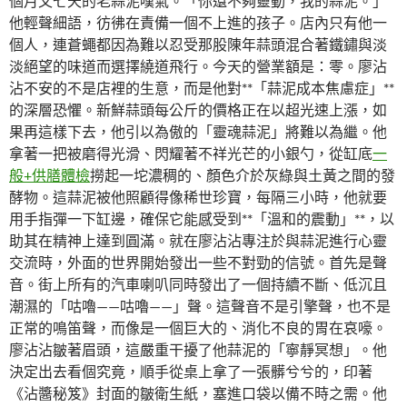
個月又七天的老蒜泥嘆氣。「你還不夠靈動，我的蒜泥。」
他輕聲細語，彷彿在責備一個不上進的孩子。店內只有他一
個人，連蒼蠅都因為難以忍受那股陳年蒜頭混合著鐵鏽與淡
淡絕望的味道而選擇繞道飛行。今天的營業額是：零。廖沾
沾不安的不是店裡的生意，而是他對**「蒜泥成本焦慮症」**
的深層恐懼。新鮮蒜頭每公斤的價格正在以超光速上漲，如
果再這樣下去，他引以為傲的「靈魂蒜泥」將難以為繼。他
拿著一把被磨得光滑、閃耀著不祥光芒的小銀勺，從缸底
一
般+供膳體檢
撈起一坨濃稠的、顏色介於灰綠與土黃之間的發
酵物。這蒜泥被他照顧得像稀世珍寶，每隔三小時，他就要
用手指彈一下缸邊，確保它能感受到**「溫和的震動」**，以
助其在精神上達到圓滿。就在廖沾沾專注於與蒜泥進行心靈
交流時，外面的世界開始發出一些不對勁的信號。首先是聲
音。街上所有的汽車喇叭同時發出了一個持續不斷、低沉且
潮濕的「咕嚕——咕嚕——」聲。這聲音不是引擎聲，也不是
正常的鳴笛聲，而像是一個巨大的、消化不良的胃在哀嚎。
廖沾沾皺著眉頭，這嚴重干擾了他蒜泥的「寧靜冥想」。他
決定出去看個究竟，順手從桌上拿了一張髒兮兮的，印著
《沾醬秘笈》封面的皺衛生紙，塞進口袋以備不時之需。他