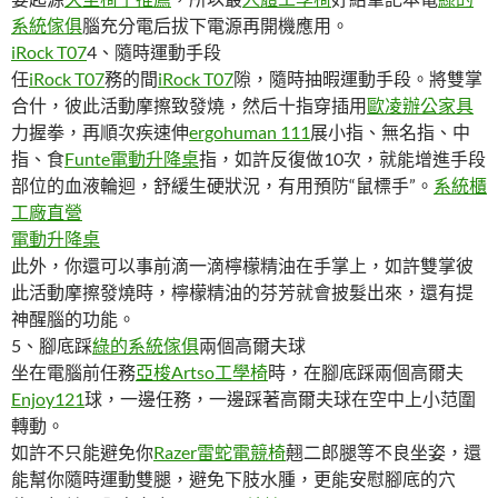
系統傢俱
腦充分電后拔下電源再開機應用。
iRock T07
4、隨時運動手段
任
iRock T07
務的間
iRock T07
隙，隨時抽暇運動手段。將雙掌
合什，彼此活動摩擦致發燒，然后十指穿插用
歐凌辦公家具
力握拳，再順次疾速伸
ergohuman 111
展小指、無名指、中
指、食
Funte電動升降桌
指，如許反復做10次，就能增進手段
部位的血液輪迴，舒緩生硬狀況，有用預防“鼠標手”。
系統櫃
工廠直營
電動升降桌
此外，你還可以事前滴一滴檸檬精油在手掌上，如許雙掌彼
此活動摩擦發燒時，檸檬精油的芬芳就會披髮出來，還有提
神醒腦的功能。
5、腳底踩
綠的系統傢俱
兩個高爾夫球
坐在電腦前任務
亞梭Artso工學椅
時，在腳底踩兩個高爾夫
Enjoy121
球，一邊任務，一邊踩著高爾夫球在空中上小范圍
轉動。
如許不只能避免你
Razer雷蛇電競椅
翹二郎腿等不良坐姿，還
能幫你隨時運動雙腿，避免下肢水腫，更能安慰腳底的穴