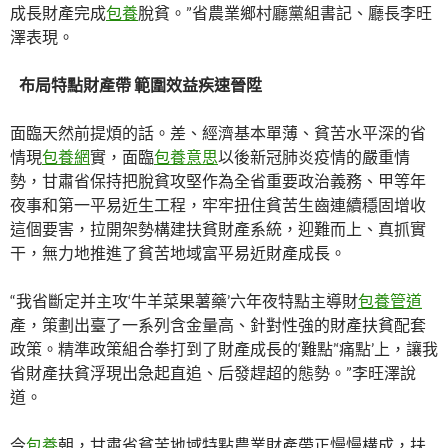
成長財產完成
包養
脫貧。”省農業鄉村廳黨組書記、廳長李旺
澤表現。
布局特點財產帶 範圍效益疾速晉陞
面臨天然前提煩的話。差、經濟基本單薄、貧苦水平深的省
情現
包養網
實，面臨
包養意思
以後新冠肺炎疫情的嚴重情
勢，甘肅省保持把脫貧攻堅作為全省重要政治義務、甲等年
夜事和第一平易近生工程，牢牢扭住貧苦生齒連續穩固增收
這個要害，拉開架勢構建扶貧財產系統，迎難而上、真抓實
干，無力地推進了貧苦地域富平易近財產成長。
“我省斷定并主攻‘牛羊菜果薯藥’六年夜特點主導財
包養管道
產，策劃出臺了一系列含金量高、針對性強的財產扶貧配套
政策。精準政策組合拳打到了財產成長的‘難點’‘痛點’上，讓我
省財產扶貧浮現出急起直追、后發趕超的態勢。”李旺澤說
道。
今
包養
朝，甘肅省貧苦地域特點農業財產帶正慢慢構成，扶