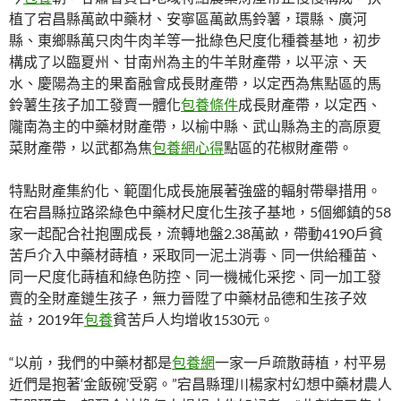
植了宕昌縣萬畝中藥材、安寧區萬畝馬鈴薯，環縣、廣河
縣、東鄉縣萬只肉牛肉羊等一批綠色尺度化種養基地，初步
構成了以臨夏州、甘南州為主的牛羊財產帶，以平涼、天
水、慶陽為主的果畜融會成長財產帶，以定西為焦點區的馬
鈴薯生孩子加工發賣一體化
包養條件
成長財產帶，以定西、
隴南為主的中藥材財產帶，以榆中縣、武山縣為主的高原夏
菜財產帶，以武都為焦
包養網心得
點區的花椒財產帶。
特點財產集約化、範圍化成長施展著強盛的輻射帶舉措用。
在宕昌縣拉路梁綠色中藥材尺度化生孩子基地，5個鄉鎮的58
家一起配合社抱團成長，流轉地盤2.38萬畝，帶動4190戶貧
苦戶介入中藥材蒔植，采取同一泥土消毒、同一供給種苗、
同一尺度化蒔植和綠色防控、同一機械化采挖、同一加工發
賣的全財產鏈生孩子，無力晉陞了中藥材品德和生孩子效
益，2019年
包養
貧苦戶人均增收1530元。
“以前，我們的中藥材都是
包養網
一家一戶疏散蒔植，村平易
近們是抱著‘金飯碗’受窮。”宕昌縣理川楊家村幻想中藥材農人