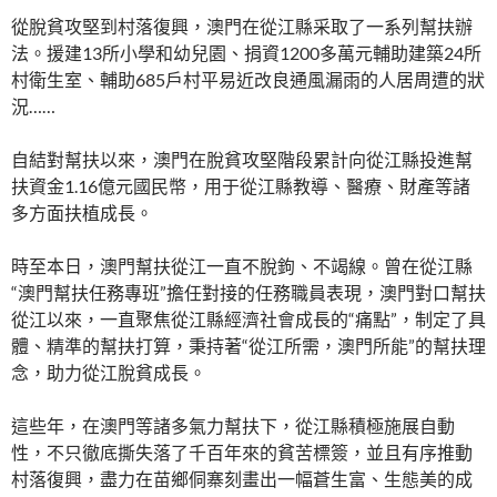
從脫貧攻堅到村落復興，澳門在從江縣采取了一系列幫扶辦
法。援建13所小學和幼兒園、捐資1200多萬元輔助建築24所
村衛生室、輔助685戶村平易近改良通風漏雨的人居周遭的狀
況……
自結對幫扶以來，澳門在脫貧攻堅階段累計向從江縣投進幫
扶資金1.16億元國民幣，用于從江縣教導、醫療、財產等諸
多方面扶植成長。
時至本日，澳門幫扶從江一直不脫鉤、不竭線。曾在從江縣
“澳門幫扶任務專班”擔任對接的任務職員表現，澳門對口幫扶
從江以來，一直聚焦從江縣經濟社會成長的“痛點”，制定了具
體、精準的幫扶打算，秉持著“從江所需，澳門所能”的幫扶理
念，助力從江脫貧成長。
這些年，在澳門等諸多氣力幫扶下，從江縣積極施展自動
性，不只徹底撕失落了千百年來的貧苦標簽，並且有序推動
村落復興，盡力在苗鄉侗寨刻畫出一幅蒼生富、生態美的成