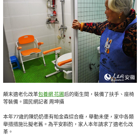
顛末適老化改革
包養網 花圃
后的衛生間，裝備了扶手、座椅
等裝備。國民網記者 周坤攝
本年77歲的陳奶奶患有帕金森綜合癥，舉動未便，家中各類
舉措措施比擬老舊。為平安斟酌，家人本年請求了適老化改
革。