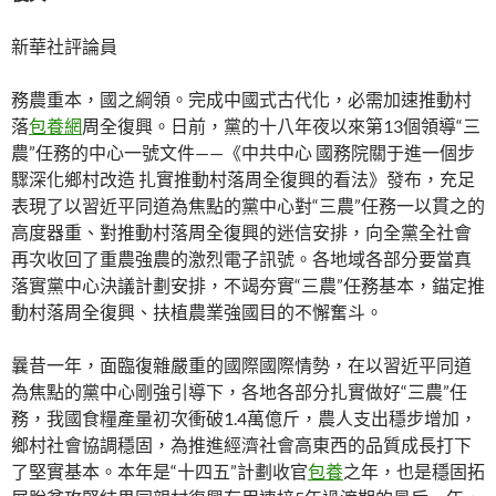
新華社評論員
務農重本，國之綱領。完成中國式古代化，必需加速推動村
落
包養網
周全復興。日前，黨的十八年夜以來第13個領導“三
農”任務的中心一號文件——《中共中心 國務院關于進一個步
驟深化鄉村改造 扎實推動村落周全復興的看法》發布，充足
表現了以習近平同道為焦點的黨中心對“三農”任務一以貫之的
高度器重、對推動村落周全復興的迷信安排，向全黨全社會
再次收回了重農強農的激烈電子訊號。各地域各部分要當真
落實黨中心決議計劃安排，不竭夯實“三農”任務基本，錨定推
動村落周全復興、扶植農業強國目的不懈奮斗。
曩昔一年，面臨復雜嚴重的國際國際情勢，在以習近平同道
為焦點的黨中心剛強引導下，各地各部分扎實做好“三農”任
務，我國食糧產量初次衝破1.4萬億斤，農人支出穩步增加，
鄉村社會協調穩固，為推進經濟社會高東西的品質成長打下
了堅實基本。本年是“十四五”計劃收官
包養
之年，也是穩固拓