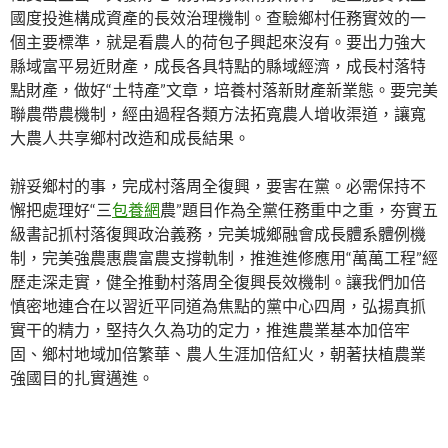
國度投進構成資產的長效治理機制。查驗鄉村任務實效的一
個主要標準，就是看農人的荷包子興起來沒有。要出力強大
縣域富平易近財產，成長各具特點的縣域經濟，成長村落特
點財產，做好“土特產”文章，培養村落新財產新業態。要完美
聯農帶農機制，經由過程各類方法拓寬農人增收渠道，讓寬
大農人共享鄉村改造和成長結果。
辦妥鄉村的事，完成村落周全復興，要害在黨。必需保持不
懈把處理好“三
包養網
農”題目作為全黨任務重中之重，夯實五
級書記抓村落復興政治義務，完美城鄉融會成長體系體例機
制，完美強農惠農富農支撐軌制，推進進修應用“萬萬工程”經
歷走深走實，健全推動村落周全復興長效機制。讓我們加倍
慎密地連合在以習近平同道為焦點的黨中心四周，弘揚真抓
實干的精力，堅持久久為功的定力，推進農業基本加倍牢
固、鄉村地域加倍繁華、農人生涯加倍紅火，朝著扶植農業
強國目的扎實邁進。