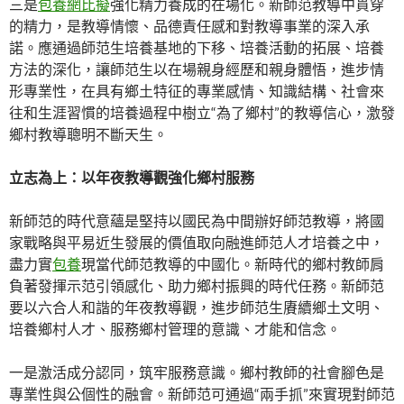
三是
包養網比擬
強化精力養成的在場化。新師范教導中貫穿
的精力，是教導情懷、品德責任感和對教導事業的深入承
諾。應通過師范生培養基地的下移、培養活動的拓展、培養
方法的深化，讓師范生以在場親身經歷和親身體悟，進步情
形專業性，在具有鄉土特征的專業感情、知識結構、社會來
往和生涯習慣的培養過程中樹立“為了鄉村”的教導信心，激發
鄉村教導聰明不斷天生。
立志為上：以年夜教導觀強化鄉村服務
新師范的時代意蘊是堅持以國民為中間辦好師范教導，將國
家戰略與平易近生發展的價值取向融進師范人才培養之中，
盡力實
包養
現當代師范教導的中國化。新時代的鄉村教師肩
負著發揮示范引領感化、助力鄉村振興的時代任務。新師范
要以六合人和諧的年夜教導觀，進步師范生賡續鄉土文明、
培養鄉村人才、服務鄉村管理的意識、才能和信念。
一是激活成分認同，筑牢服務意識。鄉村教師的社會腳色是
專業性與公個性的融會。新師范可通過“兩手抓”來實現對師范