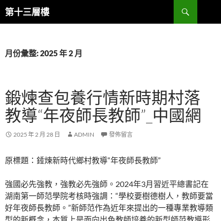
跳
搜
第十三層樓
至
尋
主
要
內
月份彙整: 2025 年 2 月
容
鍛煉查包養行情新時期村落
教導“年夜師長教師”_中國網
2025 年 2 月 28 日
ADMIN
發佈留言
原標題：錘煉新時代鄉村教導“年夜師長教師”
強國必先強教，強教必先強師。2024年3月習近平總書記在
湖南第一師范學院考核時強調：“學校要樹德樹人，教師要當
好年夜師長教師。”新師范作為近年來提出的一種專業教導類
型的新概念，本質上是面向出色教師培養的新型師范教導形