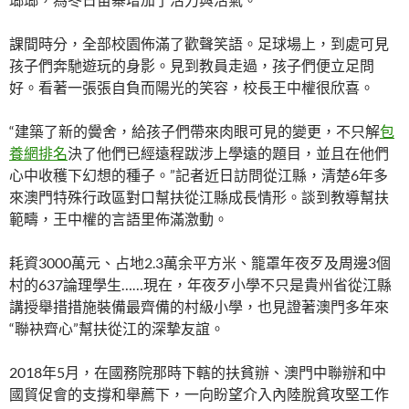
課間時分，全部校園佈滿了歡聲笑語。足球場上，到處可見
孩子們奔馳遊玩的身影。見到教員走過，孩子們便立足問
好。看著一張張自負而陽光的笑容，校長王中權很欣喜。
“建築了新的黌舍，給孩子們帶來肉眼可見的變更，不只解
包
養網排名
決了他們已經遠程跋涉上學遠的題目，並且在他們
心中收穫下幻想的種子。”記者近日訪問從江縣，清楚6年多
來澳門特殊行政區對口幫扶從江縣成長情形。談到教導幫扶
範疇，王中權的言語里佈滿激動。
耗資3000萬元、占地2.3萬余平方米、籠罩年夜歹及周邊3個
村的637論理學生……現在，年夜歹小學不只是貴州省從江縣
講授舉措措施裝備最齊備的村級小學，也見證著澳門多年來
“聯袂齊心”幫扶從江的深摯友誼。
2018年5月，在國務院那時下轄的扶貧辦、澳門中聯辦和中
國貿促會的支撐和舉薦下，一向盼望介入內陸脫貧攻堅工作