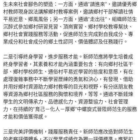
生未來社會腳色的塑造：一方面，通過“請進來”，邀請優秀鄉
村教師現身說法講解鄉村教導案例，邀請鄉村干部解讀社情
平易近意、鄉風風俗；另一方面，通過“走出往”，組織師范生
沉醉式參加鄉村研習見習、頂崗實習、鄉村學校教導幫扶、
鄉村社會實踐服務等活動，促進師范生完成對自我成分、專
業成分和社會成分的鄉土性認同、價值體認及任務踐行。
二是引導終身學習，進步服務才能。新師范應將學生培養成
終身學習者，其素養和才能內涵重要包含：有向鄉村社區干
部、鄉村學校師生、通俗村平易近學習的態度和意愿，有在
處理復雜事務中不斷學習歷練的勇氣和決心，有發現、借助
并用好鄉村資源助力鄉村教導的目光和視野，有分送朋友教
導資源為鄉村社區服務的胸懷和境界，等等。通過不斷錘煉
學生的文明傳承力、品德感化力、資源整協力、社會管理
力，在持續的“育己－化人－厚鄉”中螺旋式晉陞師范生的服務
才能和價值獲得感。
三是完美評價機制，踐履服務責任。新師范應改造對師范生
的考察評價體系，不以學業成績作為獨一評價標準。應緊扣