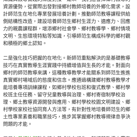
資源優勢，從實際出發對接鄉村教師培養的外鄉化需求，設
計師范生在地化專業發展培養計劃。推動師范教導課程供給
側結構性改造，建設培養師范生鄉村生涯力、適應力、回應
力的親農課程群，增添鄉村社會學、鄉村教導學、鄉村情境
文明、生態環境特點等知識，引導師范生構成科學的鄉村觀
和積極的鄉土認知。
二是強化技巧把握的在地化。新師范重點解決的是基礎教導
技巧在真實教導生涯實踐中持續增值與生長的才能。對面向
鄉村的師范教導來講，這種教導教學才能關系到師范生進進
真實鄉村場域后的態度和信念。應通過構建鄉村教導教學才
能培養專項訓練課程，如鄉村學校包班和復式教學、鄉村學
校班主任任務、留守兒童教導與治理、鄉村寄宿制學校治
理、鄉土教導資源開發與應用、鄉村學校校園文明建設、鄉
村學校家校社協同育人方法等，有針對性地培養師范生的鄉
土性專業素養和職業技巧，進步其掌握鄉村教導規律息爭決
問題的才能。