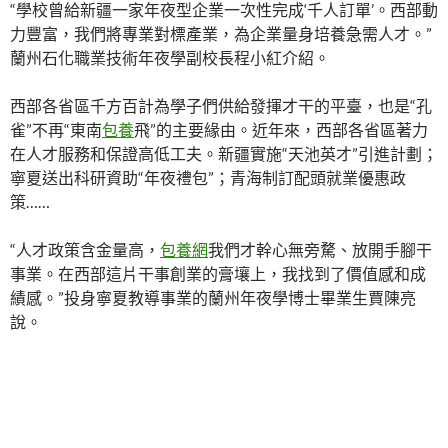
“學校曾給新疆一家年夜型企業一次性完成‘千人訂單’。西部動
力豐富，我們將專業對標產業，為企業量身培養急需人才。”
蘭州石化職業技術年夜學副校長程小紅介紹。
西部各省區千方百計為學子們供給發揮才干的平臺，也是“孔
雀”不再“東南
包養
飛”的主要緣由。近年來，西部各省區著力
在人才服務和保證高低工夫。新疆實施“天池英才”引進計劃；
寧夏送出科研資助“年夜禮包”；青海制訂配頭就業優惠政
策……
“人才政策含金量高，
包養網
我們才幹心無旁騖、放開手腳干
事業。在西部這片干事創業的膏壤上，我找到了價值感和成
績感。”投身寧夏教導事業的蘭州年夜學博士畢業生賈陳亮
說。