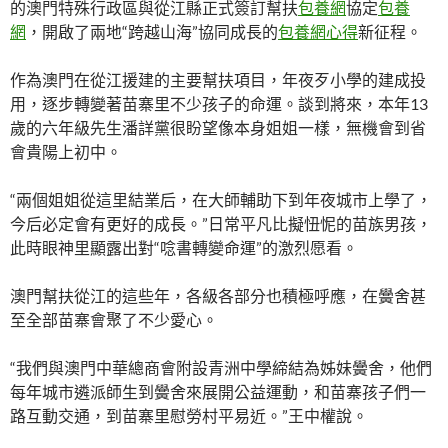
的澳門特殊行政區與從江縣正式簽訂幫扶
包養網
協定
包養
網
，開啟了兩地“跨越山海”協同成長的
包養網心得
新征程。
作為澳門在從江援建的主要幫扶項目，年夜歹小學的建成投
用，逐步轉變著苗寨里不少孩子的命運。談到將來，本年13
歲的六年級先生潘詳黨很盼望像本身姐姐一樣，無機會到省
會貴陽上初中。
“兩個姐姐從這里結業后，在大師輔助下到年夜城市上學了，
今后必定會有更好的成長。”日常平凡比擬忸怩的苗族男孩，
此時眼神里顯露出對“唸書轉變命運”的激烈愿看。
澳門幫扶從江的這些年，各級各部分也積極呼應，在黌舍甚
至全部苗寨會聚了不少愛心。
“我們與澳門中華總商會附設青洲中學締結為姊妹黌舍，他們
每年城市遴派師生到黌舍來展開公益運動，和苗寨孩子們一
路互動交通，到苗寨里慰勞村平易近。”王中權說。