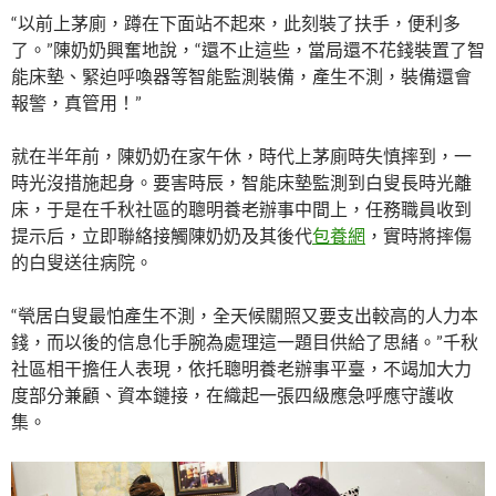
“以前上茅廁，蹲在下面站不起來，此刻裝了扶手，便利多
了。”陳奶奶興奮地說，“還不止這些，當局還不花錢裝置了智
能床墊、緊迫呼喚器等智能監測裝備，產生不測，裝備還會
報警，真管用！”
就在半年前，陳奶奶在家午休，時代上茅廁時失慎摔到，一
時光沒措施起身。要害時辰，智能床墊監測到白叟長時光離
床，于是在千秋社區的聰明養老辦事中間上，任務職員收到
提示后，立即聯絡接觸陳奶奶及其後代
包養網
，實時將摔傷
的白叟送往病院。
“煢居白叟最怕產生不測，全天候關照又要支出較高的人力本
錢，而以後的信息化手腕為處理這一題目供給了思緒。”千秋
社區相干擔任人表現，依托聰明養老辦事平臺，不竭加大力
度部分兼顧、資本鏈接，在織起一張四級應急呼應守護收
集。