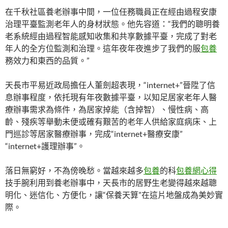
在千秋社區養老辦事中間，一位任務職員正在經由過程安康
治理平臺監測老年人的身材狀態。他先容道：“我們的聰明養
老系統經由過程智能感知收集和共享數據平臺，完成了對老
年人的全方位監測和治理。這年夜年夜進步了我們的服
包養
務效力和東西的品質。”
天長市平易近政局擔任人董劍超表現，“internet+”晉陞了信
息辦事程度，依托現有年夜數據平臺，以知足居家老年人醫
療辦事需求為條件，為居家掉能（含掉智）、慢性病、高
齡、殘疾等舉動未便或確有艱苦的老年人供給家庭病床、上
門巡診等居家醫療辦事，完成“internet+醫療安康”
“internet+護理辦事”。
落日無窮好，不為傍晚愁。當越來越多
包養
的科
包養網心得
技手腕利用到養老辦事中，天長市的居野生老變得越來越聰
明化、迷信化、方便化，讓“保養天算”在這片地盤成為美妙實
際。