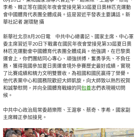
李希、韓正等在國民年夜會堂接見第33屆夏日奧林匹克運動
會中國體育代表團全體成員。這是習近平發表主要講話。新
華社記者 謝環馳 攝
新華社北京8月20日電 中共中心總書記、國家主席、中心軍
委主席習近平20日下戰書在國民年夜會堂接見第33屆夏日奧
林匹克運動會中國體育代表團全體成員。他強調，在巴黎奧
運會上，你們團結同心專心、頑強拼搏，奮勇爭先、不負任
務，獲得我國參加夏日奧運會境外參賽歷史最好成績，實現
了比賽成績和精力文明雙豐收，為祖國和國民贏得了榮譽。
他代表黨中心和國務院歡迎大師凱旋，向大師致以熱烈祝賀
和誠摯慰問，并向全國體育戰線的同
包養
志們表現親切問
候。
中共中心政治局常委趙樂際、王滬寧、蔡奇、李希，國家副
主席韓正參加接見。