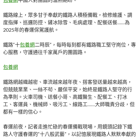
鐵路線上，眾多甘于奉獻的鐵路人積極備戰，檢修維護、調
度指揮、巡邏防控、鏟冰除雪、毛病處理、配餐送餐……為
2025年的春運保駕護航。
鐵路“十
包養網
二時辰”，每時每刻都有鐵路職工堅守崗位，專
心服務，守護通往千家萬戶的團圓路。
包養網
鐵路網越織越密、車流越來越年夜、搭客發送量越來越高，
但兢兢業業、一絲不茍、嚴保平安，始終是鐵路人堅守的行
為準則。火車司機、送餐小哥、高鐵醫生、配餐工、打冰
工、客運員、機械師、吸污工、線路工……大師職責分歧，但
都有一樣的信心。
春運前夜，記者走進忙碌的春運備戰現場，用鏡頭記錄下鐵
路人守護春運的“十八般武藝”，以記憶展現鐵路人默默奉獻的