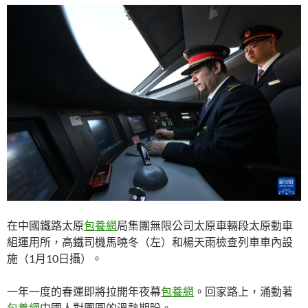
在中國鐵路太原
包養網
局集團無限公司太原車輛段太原動車
組運用所，高鐵司機馬曉冬（左）和楊天雨檢查列車車內設
施（1月10日攝）。
一年一度的春運即將拉開年夜幕
包養網
。回家路上，涌動著
包養網
中國人對團圓的溫熱期盼。