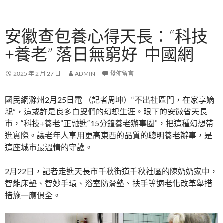
安徽查包養心得天長：“科技
+養老” 落日無窮好_中國網
2025 年 2 月 27 日
ADMIN
發佈留言
國民網滁州2月25日電 （記者周坤）“不出社區門，在家享嫡
親”，這或許是良多白叟們的幻想生涯。眼下的安徽省天長
市，“科技+養老”正融進“15分鐘養老辦事圈”，把這種幻想帶
進實際。讓老年人享用更高東西的品質的聰明養老辦事，是
這座城市最溫情的守護。
2月22日，記者走進天長市千秋街道千秋社區的陳奶奶家中，
智能床墊、智妙手環、浴室防滑墊、扶手等適老化改革舉措
措施一應俱全。