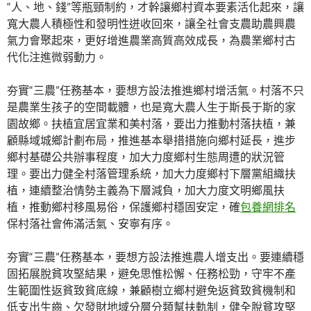
“人、地、錢”等瓶頸制約，才幹讓鄉村資本要素活化起來，讓
寬大農人積極性和發明性迸收回來，讓全社會支農助農興農
氣力會聚起來，更好增進農業高質高效成長，為農業鄉村古
代化注進微弱動力。
夯實“三農”任務基本，要想方設法推進鄉村增活氣。村落不只
是農業生孩子的空間載體，也是寬大農人生于斯長于斯的家
園故鄉。扶植宜居宜業和美村落，要出力推動村落扶植，兼
顧縣域城鄉計劃布局，推進基本舉措措施向鄉村延長，進步
鄉村基礎公共辦事程度，加大力度鄉村生態周遭的狀況管
理。要出力健全村落管理系統，加大力度鄉村下層黨組織扶
植，連續整治情勢主義為下層減負，加大力度文明鄉風扶
植，推動鄉村移風易俗，保護鄉村穩固安定，確
包養網排名
保村落社會佈滿活氣、安寧有序。
夯實“三農”任務基本，要想方設法推進農人增支出。要連續穩
固拓展脫貧攻堅結果，避免思惟松懈、任務松勁，守牢不產
生範圍性返貧致貧底線，兼顧樹立鄉村避免返貧致貧機制和
低支出生齒、欠發財地域分層分類幫扶軌制，健全脫貧攻堅