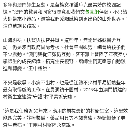
多年與澳門師生互動，是苗族女孩潘戶克最美妙的校園記
憶。“澳門的教員和同窗很愿意和我們交
包養網
伴侶，不只給
大師帶來小禮品，還讓我們感觸感染到更出色的山外世界。”
這位苗族女孩說。
山海聯袂，扶貧與扶智并舉。這些年，無論是姊妹黌舍互
訪，仍是澳門政務團隊考核、社會集團慰勞，總會給孩子們
不少震動。“澳門與從江頻仍互動，客不雅上晉陞了年夜歹小
學師生的成長認識，拓寬生長視野，讓師生們更愿意自動融
進和轉變。”王中權說。
不只是教導，小病不出村，也是從江縣不少村平易近這些年
最有取得感的工作。在貫洞鎮干團村，2019年由澳門捐建的
村衛生室連續“守護”村平易近安康。
“這是我任務近30年來，應用的前提最好的村衛生室。這里效
能區完美，診療裝備、藥品用具等不竭豐盛，極慷慨便了老
蒼生看病。”干團村村醫陸永常說。