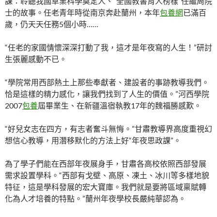
課：聆聽我國草業科學奠定人、“全國教書育人榜樣”任繼周院
士的故事。任老青年時從南京奔赴蘭州，本年
包養網
已滿百
歲，仍天天任務5個小時……
“任老的家國情懷深深打動了我，這才是年夜寫的人生！”研討
生張麗感動不已。
“學院常用西部熱土上那些奉獻者、建設者的事跡教導我們。
恰是這樣的精力感化，讓我們找到了人生的價值。”河西學院
2007
包養
屆畢業生、在新疆溫宿執教17年的魏福勝感歎。
“好兒女志在四方，有志者奮斗無悔。”甘肅教導界高度重視幻
想信心教導，用潛移默化的方法上好“年夜思政課”。
為了學子們能在西部年夜展身手，甘肅各高校依照西部發展
需求設置學科。“西部有戈壁、高原、凍土、冰川等多樣地貌
特征，這是學科發展的宏大寶庫。我們就是要將區域稟賦轉
化為人才培養的特點。”蘭州年夜學校長嚴純華認為。