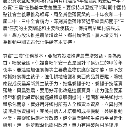
展脫貧攻堅結果同親村復興有用連接5年過渡期的最后一年，
夯實“三農”任務基本意義嚴重。要保持以習近平新時期中國特
點社會主義思惟為領導，周全貫徹落實黨的二十年夜和二十
屆二中、三中全會精力，深刻貫徹落練習近平總書記關于“三
農”任務的主要闡述和主要唆使精力，保持農業鄉村優先成
長，想方設法推進農業增效益、鄉村增活氣、農人增支出，
為推動中國式古代化供給基本支持。
夯實“三農”任務基本，要想方設法推進農業增效益。食為政
首，糧安全國。保證食糧平安一直是國計平易近生的甲等年
夜事。要連續加強食糧等主要農產物供應保證才能，絕不放
松抓好食糧生孩子，強化耕地維護和東西的品質晉陞，隨機
應變成長農業新質生孩子力，推進躲糧于地、躲糧于技落實
落地。興農強農，要用好深化改造這個寶貝，出力健全要素
保證和優化設置裝備擺設體系體例機制，穩固和完美鄉村地
盤承包關系，管好用好鄉村所有人全體資本資產，立異村落
復興投融資機制，完美村落人才培養和成長機制，兼顧推動
林業、農墾和供銷社等改造，健全農業轉移生齒市平易近化
機制。進一個步驟深化鄉村改造，無力有用破解村落復興