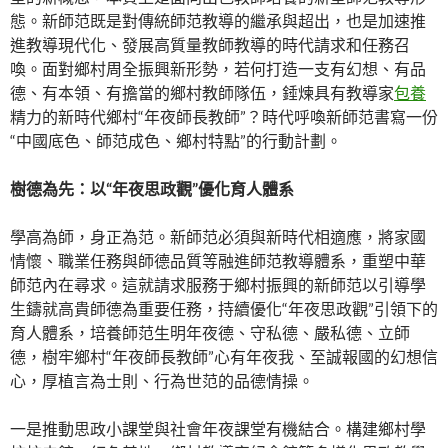
態。新師范既是對傳統師范教導的繼承與超出，也是加速推
進教導現代化、發展高質量教師教導的時代請求和任務召
喚。面對鄉村周全振興新形勢，若何打造一支有幻想、有品
德、有本領、有擔當的鄉村教師隊伍，錘煉具有教導家
包養
精力的新時代鄉村“年夜師長教師”？時代呼喚新師范書寫一份
“中國底色、師范成色、鄉村特點”的行動計劃。
樹德為先：以“年夜思政觀”優化育人體系
學高為師，身正為范。新師范必須與新時代相適應，將家國
情懷、職業任務與師德品質等融進師范教導體系，重塑中華
師范內在尋求。這就請求服務于鄉村振興的新師范以引導學
生鑄就高貴師德為重要任務，持續優化“年夜思政觀”引領下的
育人體系，培養師范生明年夜德、守私德、嚴私德、立師
德，樹牢鄉村“年夜師長教師”心有年夜我、至誠報國的幻想信
心，厚植言為士則、行為世范的品德情操。
一是推動思政小課堂與社會年夜課堂有機結合。構建鄉村學