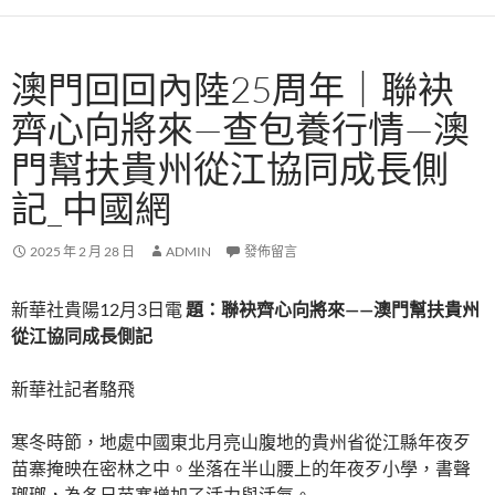
澳門回回內陸25周年｜聯袂
齊心向將來—查包養行情—澳
門幫扶貴州從江協同成長側
記_中國網
2025 年 2 月 28 日
ADMIN
發佈留言
新華社貴陽12月3日電
題：聯袂齊心向將來——澳門幫扶貴州
從江協同成長側記
新華社記者駱飛
寒冬時節，地處中國東北月亮山腹地的貴州省從江縣年夜歹
苗寨掩映在密林之中。坐落在半山腰上的年夜歹小學，書聲
瑯瑯，為冬日苗寨增加了活力與活氣。