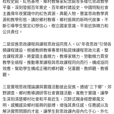
校校史館、紅色基地、鄉村教導家紀念館等多樣化思政教學
平臺，深刻發掘百年黨史、百年鄉村建設史、中國特點社會
主義偉年夜實踐中的紅色資源、典範人物，豐富思政教學資
源和教學形態，講好鄉村教導、鄉村振興的新時代故事，不
斷引導學生堅定幻想信心，樹立國家意識、平易近族精力和
公共責任。
二是促進思政課程與課程思政協同育人。以“年夜思政”引領各
類課程建設，根據教師教導專業特點提煉課程思政元素，整
合課程資源，將愛國主義精力、教導家精力、勞動精力貫穿
教學全過程，推動專業課程與思政課程同向而行，構成協同
效應，幫助學生構成正確的鄉村觀、兒童觀、教師觀、教導
觀。
三是實現思政理論課與實踐活動彼此促進。通過“三下鄉”、郊
野調查、鄉村教導調研等社會實踐活動，寓教于實踐，讓學
生深刻清楚鄉村社會和平易近生，沉醉式親身經歷鄉風文
明，感觸感染鄉村振興的脈搏，增強其責任感、任務感以及
解決實際問題的才能，讓學生對思政課內容內化于心、外化