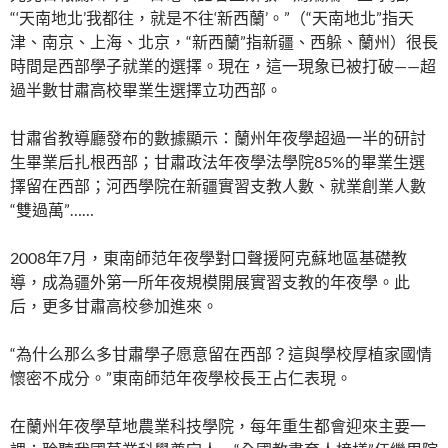
“‘天南地北’我都往，就是不往‘新西蘭’。”（“天南地北”指天
津、南京、上海、北京，“新西蘭”指新疆、西躲、蘭州）很長
時間是西部學子就業的選擇。現在，這一現象已被打破——超
過半數甘肅高校畢業生選擇立功西部。
甘肅省教導廳發布的數據顯示：蘭州年夜學超過一半的研討
生畢業后扎根西部；甘肅政法年夜學法學院85%的畢業生選
擇留在西部；河西學院在新疆實習支教人數、就業創業人數
“雙過萬”……
2008年7月，東南師范年夜學對口聲援阿克蘇地區基礎教
導，成為疆外第一所年夜規模開展實習支教的年夜學。此
后，更多甘肅高校參加進來。
“為什么那么多甘肅學子愿意留在西部？這與學校厚植家國情
懷密不成分。”東南師范年夜學校長王占仁表現。
在蘭州年夜學草地農業科技學院，每年重生都會迎來主要一