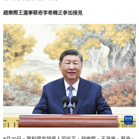
趙樂際王滬寧蔡奇李希韓正參加接見
8月20日，黨和國家領導人習近平、趙樂際、王滬寧、蔡奇、