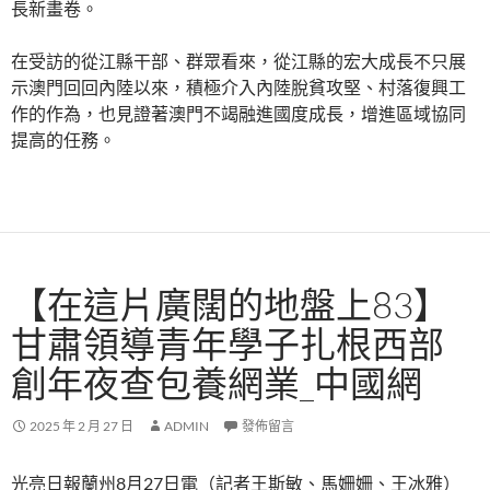
長新畫卷。
在受訪的從江縣干部、群眾看來，從江縣的宏大成長不只展
示澳門回回內陸以來，積極介入內陸脫貧攻堅、村落復興工
作的作為，也見證著澳門不竭融進國度成長，增進區域協同
提高的任務。
【在這片廣闊的地盤上83】
甘肅領導青年學子扎根西部
創年夜查包養網業_中國網
2025 年 2 月 27 日
ADMIN
發佈留言
光亮日報蘭州8月27日電（記者王斯敏、馬姍姍、王冰雅）