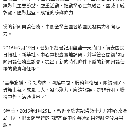
線聚焦主要節點、嚴重活動，推動黨心民氣融合、國威軍威
彰顯，匯聚起堅不成摧的磅礴偉力。
黨的新聞輿論任務，事關全黨全國各族國民凝集力和向心
力。
2016年2月19日，習近平總書記用整整一天時間，前去國民
日報社、新華社、中心電視臺實地調研，并掌管召開黨的新
聞輿論任務座談會，提出了新的時代條件下黨的新聞輿論任
務的職責和任務：
“高舉旗幟、引領導向，圍繞中間、服務年夜局，團結國民、
鼓舞士氣，成風化人、凝心聚力，廓清謬誤、是非分明，聯
接中外、溝通世界。”
3年后，2019年1月25日，習近平總書記帶領十九屆中心政治
局同道，把集體學習的“課堂”從中南海搬到媒體融會發展第一
線。