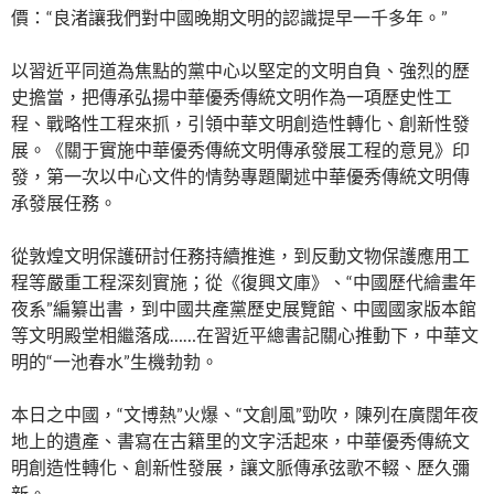
價：“良渚讓我們對中國晚期文明的認識提早一千多年。”
以習近平同道為焦點的黨中心以堅定的文明自負、強烈的歷
史擔當，把傳承弘揚中華優秀傳統文明作為一項歷史性工
程、戰略性工程來抓，引領中華文明創造性轉化、創新性發
展。《關于實施中華優秀傳統文明傳承發展工程的意見》印
發，第一次以中心文件的情勢專題闡述中華優秀傳統文明傳
承發展任務。
從敦煌文明保護研討任務持續推進，到反動文物保護應用工
程等嚴重工程深刻實施；從《復興文庫》、“中國歷代繪畫年
夜系”編纂出書，到中國共產黨歷史展覽館、中國國家版本館
等文明殿堂相繼落成……在習近平總書記關心推動下，中華文
明的“一池春水”生機勃勃。
本日之中國，“文博熱”火爆、“文創風”勁吹，陳列在廣闊年夜
地上的遺產、書寫在古籍里的文字活起來，中華優秀傳統文
明創造性轉化、創新性發展，讓文脈傳承弦歌不輟、歷久彌
新。