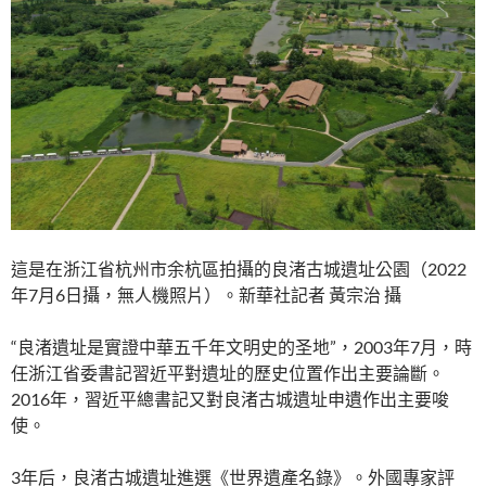
這是在浙江省杭州市余杭區拍攝的良渚古城遺址公園（2022
年7月6日攝，無人機照片）。新華社記者 黃宗治 攝
“良渚遺址是實證中華五千年文明史的圣地”，2003年7月，時
任浙江省委書記習近平對遺址的歷史位置作出主要論斷。
2016年，習近平總書記又對良渚古城遺址申遺作出主要唆
使。
3年后，良渚古城遺址進選《世界遺產名錄》。外國專家評