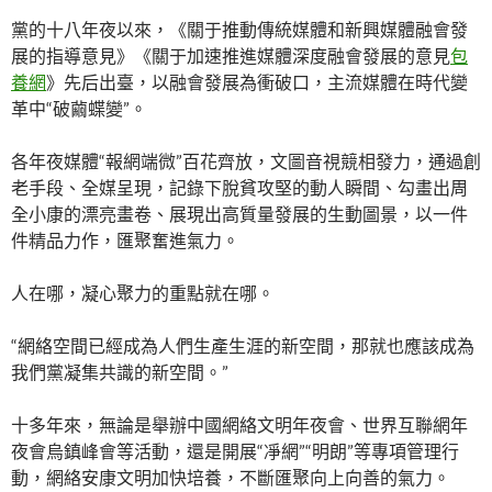
黨的十八年夜以來，《關于推動傳統媒體和新興媒體融會發
展的指導意見》《關于加速推進媒體深度融會發展的意見
包
養網
》先后出臺，以融會發展為衝破口，主流媒體在時代變
革中“破繭蝶變”。
各年夜媒體“報網端微”百花齊放，文圖音視競相發力，通過創
老手段、全媒呈現，記錄下脫貧攻堅的動人瞬間、勾畫出周
全小康的漂亮畫卷、展現出高質量發展的生動圖景，以一件
件精品力作，匯聚奮進氣力。
人在哪，凝心聚力的重點就在哪。
“網絡空間已經成為人們生產生涯的新空間，那就也應該成為
我們黨凝集共識的新空間。”
十多年來，無論是舉辦中國網絡文明年夜會、世界互聯網年
夜會烏鎮峰會等活動，還是開展“凈網”“明朗”等專項管理行
動，網絡安康文明加快培養，不斷匯聚向上向善的氣力。