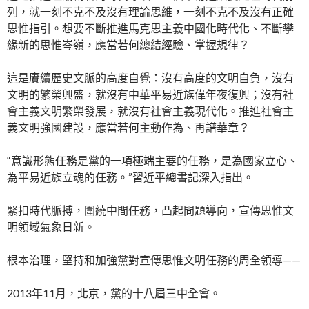
列，就一刻不克不及沒有理論思維，一刻不克不及沒有正確
思惟指引。想要不斷推進馬克思主義中國化時代化、不斷攀
緣新的思惟岑嶺，應當若何總結經驗、掌握規律？
這是賡續歷史文脈的高度自覺：沒有高度的文明自負，沒有
文明的繁榮興盛，就沒有中華平易近族偉年夜復興；沒有社
會主義文明繁榮發展，就沒有社會主義現代化。推進社會主
義文明強國建設，應當若何主動作為、再譜華章？
“意識形態任務是黨的一項極端主要的任務，是為國家立心、
為平易近族立魂的任務。”習近平總書記深入指出。
緊扣時代脈搏，圍繞中間任務，凸起問題導向，宣傳思惟文
明領域氣象日新。
根本治理，堅持和加強黨對宣傳思惟文明任務的周全領導——
2013年11月，北京，黨的十八屆三中全會。