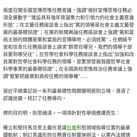
兩度召開全國宣傳思惟任務會議，強調“做好宣傳思惟任務必
須全黨動手”“建設具有強年夜凝集力和引領力的社會主義意識
形態”；在文藝任務座談會上指出“黨的領導是社會主義文藝發
展的最基礎保證”；在黨的新聞輿論任務座談會上強調“黨和當
局主辦的媒體是黨和當局的宣傳陣地，必須姓黨”；在網絡平
安和信息化任務座談會上請求“群眾在哪兒，我們的領導干部
就要到哪兒往”；在哲學社會科學任務座談會上指出“加強和改
良黨對哲學社會科學任務的領導，是繁榮發展我國哲學社會
科學事業的最基礎保證”；在全國高校思惟政治任務會議上強
調“緊緊把握黨對高校任務的領導權”……
習近平總書記就一系列最基礎性問題闡明原則立場，澄清了
認識迷霧，校訂了任務導向。
標的目的明，則思緒清。一項項針對性舉措應運而生：
確立和堅持馬克思主義在意識
包養
形態領域指導位置的最基
礎軌制；制訂意識形態任務責任制實施辦法，以黨內法規情