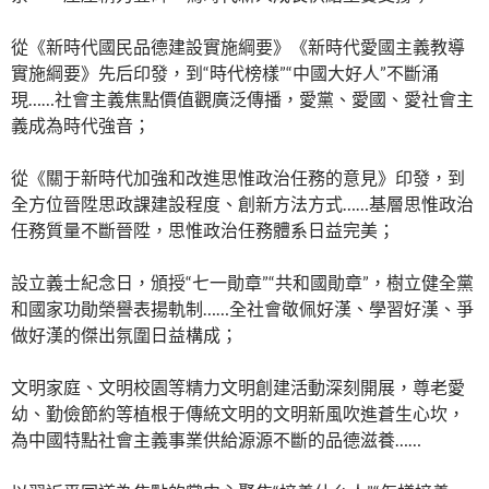
從《新時代國民品德建設實施綱要》《新時代愛國主義教導
實施綱要》先后印發，到“時代榜樣”“中國大好人”不斷涌
現……社會主義焦點價值觀廣泛傳播，愛黨、愛國、愛社會主
義成為時代強音；
從《關于新時代加強和改進思惟政治任務的意見》印發，到
全方位晉陞思政課建設程度、創新方法方式……基層思惟政治
任務質量不斷晉陞，思惟政治任務體系日益完美；
設立義士紀念日，頒授“七一勛章”“共和國勛章”，樹立健全黨
和國家功勛榮譽表揚軌制……全社會敬佩好漢、學習好漢、爭
做好漢的傑出氛圍日益構成；
文明家庭、文明校園等精力文明創建活動深刻開展，尊老愛
幼、勤儉節約等植根于傳統文明的文明新風吹進蒼生心坎，
為中國特點社會主義事業供給源源不斷的品德滋養……