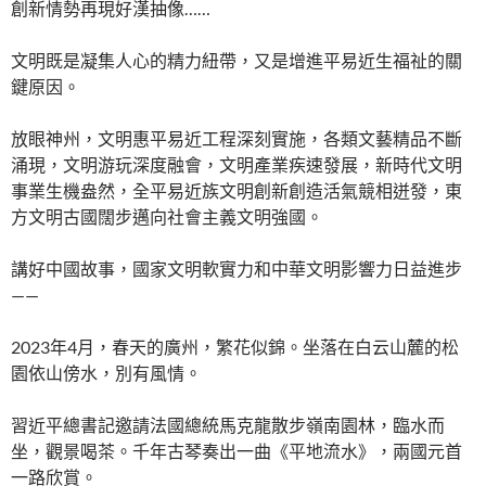
創新情勢再現好漢抽像……
文明既是凝集人心的精力紐帶，又是增進平易近生福祉的關
鍵原因。
放眼神州，文明惠平易近工程深刻實施，各類文藝精品不斷
涌現，文明游玩深度融會，文明產業疾速發展，新時代文明
事業生機盎然，全平易近族文明創新創造活氣競相迸發，東
方文明古國闊步邁向社會主義文明強國。
講好中國故事，國家文明軟實力和中華文明影響力日益進步
——
2023年4月，春天的廣州，繁花似錦。坐落在白云山麓的松
園依山傍水，別有風情。
習近平總書記邀請法國總統馬克龍散步嶺南園林，臨水而
坐，觀景喝茶。千年古琴奏出一曲《平地流水》，兩國元首
一路欣賞。