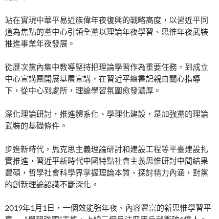
站在實現中華平易近族偉年夜復興的戰略高度，以習近平同
道為焦點的黨中心引領全黨以理論年夜學習、思惟年夜武裝
推進事業年夜發展。
從歷次黨內集中教導堅持把理論學習作為重要任務，到成立
中心宣講團開展基層宣講，在習近平總書記親自關心指導
下，從中心到處所，理論學習氛圍愈發濃厚。
深化理論研討，推進體系化、學理化建設，是加強黨的理論
武裝的基礎條件。
步進新時代，馬克思主義理論研討和建設工程等平臺建設扎
實推進，習近平新時代中國特點社會主義思惟研討中間結果
豐碩，哲學社會科學界掌握理論本質、探討精力內涵，對黨
的創新理論認識不斷深化。
2019年1月1日，一個效能強年夜、內容豐富的新思惟學習平