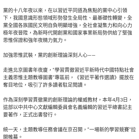
黨的十八年夜以來，在以習近平同道為焦點的黨中心引領
下，我國意識形態領域形勢發生全局性、最基礎性轉變，全
黨全國各族國民文明自負明顯增強，全社會凝集力和向心力
極年夜晉陞，為新時代開創黨和國家事業新局勢供給了堅強
思惟保證和強年夜精力氣力。
加強思惟武裝，黨的創新理論深刻人心——
走進北京圖書年夜廈，“學習貫徹習近平新時代中國特點社會
主義思惟主題教導圖書”專區前，《習近平著作選讀》擺放在
奪目地位，吸引了許多讀者駐足閱讀。
作為深刻學習貫徹黨的創新理論的權威教材，本年4月3日，
這部以中共中心文獻編輯委員會名義編輯的習近平總書記主
要著作，正式出書發行。
統一天，主題教導任務會議在京召開，“一場新的學習競賽”拉
開帷幕。