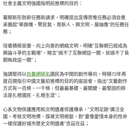
社會主義文明強國指明前進標的目的：
著眼新形勢新任務新請求，明確提出宣傳思惟任務必須自覺
承擔起“舉旗幟、聚民氣、育新人、興文明、展抽像”的任務任
務；
培養積極安康、向上向善的網絡文明，明確“互聯網已經成為
輿論斗爭的主戰場”，婉言“過不了互聯網這一關，就過不了長
期執政這一關”；
強調堅持以
包養網排名
國民為中間的創作導向，時隔72年再
度召開指引中國文藝前進標的目的的座談會，指出“文藝創作
方式有一百條、一千條，但最最基礎、最關鍵、最堅固的辦
法是扎根國民、扎根生涯”；
心系文物保護應用和文明遺產保護傳承，“文明足跡”廣泛全
國，考核文明地標、探尋文明根脈，對“要像愛惜本身的性命
一樣保護好城市歷史文明遺產”念茲在茲；