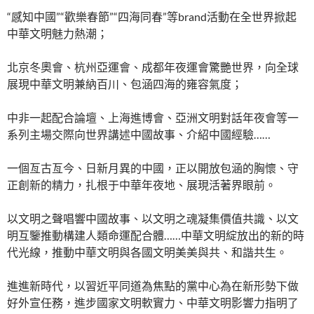
“感知中國”“歡樂春節”“四海同春”等brand活動在全世界掀起
中華文明魅力熱潮；
北京冬奧會、杭州亞運會、成都年夜運會驚艷世界，向全球
展現中華文明兼納百川、包涵四海的雍容氣度；
中非一起配合論壇、上海進博會、亞洲文明對話年夜會等一
系列主場交際向世界講述中國故事、介紹中國經驗……
一個亙古亙今、日新月異的中國，正以開放包涵的胸懷、守
正創新的精力，扎根于中華年夜地、展現活著界眼前。
以文明之聲唱響中國故事、以文明之魂凝集價值共識、以文
明互鑒推動構建人類命運配合體……中華文明綻放出的新的時
代光線，推動中華文明與各國文明美美與共、和諧共生。
進進新時代，以習近平同道為焦點的黨中心為在新形勢下做
好外宣任務，進步國家文明軟實力、中華文明影響力指明了