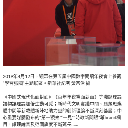
2019年4月12日，觀眾在第五屆中國數字閱讀年夜會上參觀
“學習強國”主題展區。新華社記者 黃宗治 攝
《中國式現代化面對面》《百年年夜黨面對面》等淺顯理論
讀物讓理論加倍生動可感；新時代文明實踐中間、縣級融媒
體中間等新載體新陣地助力黨的創新理論不斷深刻基層；中
心重要媒體發布的“第一觀察”“一見”“時政新聞眼”等brand欄
目，讓理論普及范圍廣度不斷延長……