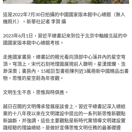
這是2022年7月30日拍攝的中國國家版本館中心總館（無人
機照片）。新華社記者 李賀 攝
2023年6月1日，習近平總書記來到位于北京中軸線北延的中
國國家版本館中心總館考核。
走進國家書房，總書記的眼光看向頂部中心藻井內的星空穹
頂。穹頂上，宋代石刻地理圖展現前人聰明，星漢燦爛、浩
渺深奧；書房內，15組巨型書柜陳列近3萬冊新中國精品出書
物，思惟的星空蔚為年夜觀。
文明生生不息，思惟與時俱進。
越日召開的文明傳承發展座談會上，習近平總書記深入總結
黨的十八年夜以來在文明建設中提出的一系列新思惟新觀點
新論斷，并強調，這些主要觀點是新時代黨領導文明建設實
踐經驗的理論總結，是做好宣傳思惟文明任務的最基礎遵