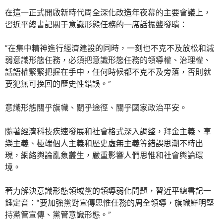
在這一正式開啟新時代周全深化改造年夜幕的主要會議上，
習近平總書記關于意識形態任務的一席話振聾發聵：
“在集中精神進行經濟建設的同時，一刻也不克不及放松和減
弱意識形態任務，必須把意識形態任務的領導權、治理權、
話語權緊緊把握在手中，任何時候都不克不及旁落，否則就
要犯無可挽回的歷史性錯誤。”
意識形態關乎旗幟、關乎途徑、關乎國家政治平安。
隨著經濟科技疾速發展和社會格式深入調整，拜金主義、享
樂主義、極端個人主義和歷史虛無主義等錯誤思潮不時出
現，網絡輿論亂象叢生，嚴重影響人們思惟和社會輿論環
境。
著力解決意識形態領域黨的領導弱化問題，習近平總書記一
錘定音：“要加強黨對宣傳思惟任務的周全領導，旗幟鮮明堅
持黨管宣傳、黨管意識形態。”