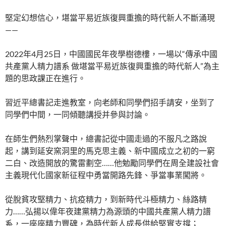
堅定幻想信心，堪當平易近族復興重擔的時代新人不斷涌現
——
2022年4月25日，中國國民年夜學樹德樓，一場以“傳承中國
共產黨人精力譜系 做堪當平易近族復興重擔的時代新人”為主
題的思政課正在進行。
習近平總書記走進教室，向老師和同學們招手請安，坐到了
同學們中間，一同傾聽講授并參與討論。
在師生們熱烈掌聲中，總書記從中國走過的不服凡之路說
起，講到延安窯洞里的馬克思主義、新中國成立之初的一窮
二白、改造開放的驚雷劃空……他勉勵同學們在周全建設社會
主義現代化國家新征程中勇當開路先鋒、爭當事業闖將。
從脫貧攻堅精力、抗疫精力，到新時代斗極精力、絲路精
力……弘揚以偉年夜建黨精力為源頭的中國共產黨人精力譜
系，一座座精力豐碑，為時代新人成長供給堅實支撐；