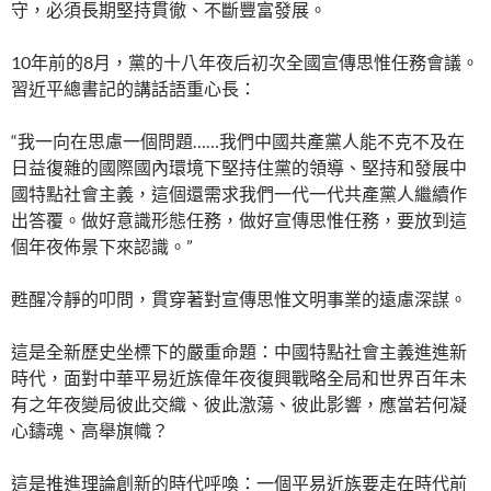
守，必須長期堅持貫徹、不斷豐富發展。
10年前的8月，黨的十八年夜后初次全國宣傳思惟任務會議。
習近平總書記的講話語重心長：
“我一向在思慮一個問題……我們中國共產黨人能不克不及在
日益復雜的國際國內環境下堅持住黨的領導、堅持和發展中
國特點社會主義，這個還需求我們一代一代共產黨人繼續作
出答覆。做好意識形態任務，做好宣傳思惟任務，要放到這
個年夜佈景下來認識。”
甦醒冷靜的叩問，貫穿著對宣傳思惟文明事業的遠慮深謀。
這是全新歷史坐標下的嚴重命題：中國特點社會主義進進新
時代，面對中華平易近族偉年夜復興戰略全局和世界百年未
有之年夜變局彼此交織、彼此激蕩、彼此影響，應當若何凝
心鑄魂、高舉旗幟？
這是推進理論創新的時代呼喚：一個平易近族要走在時代前