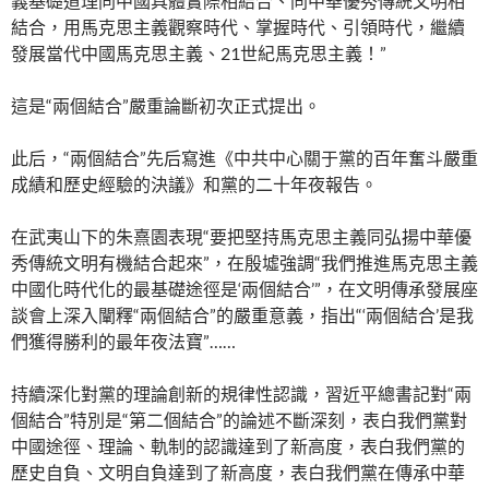
義基礎道理同中國具體實際相結合、同中華優秀傳統文明相
結合，用馬克思主義觀察時代、掌握時代、引領時代，繼續
發展當代中國馬克思主義、21世紀馬克思主義！”
這是“兩個結合”嚴重論斷初次正式提出。
此后，“兩個結合”先后寫進《中共中心關于黨的百年奮斗嚴重
成績和歷史經驗的決議》和黨的二十年夜報告。
在武夷山下的朱熹園表現“要把堅持馬克思主義同弘揚中華優
秀傳統文明有機結合起來”，在殷墟強調“我們推進馬克思主義
中國化時代化的最基礎途徑是‘兩個結合’”，在文明傳承發展座
談會上深入闡釋“兩個結合”的嚴重意義，指出“‘兩個結合’是我
們獲得勝利的最年夜法寶”……
持續深化對黨的理論創新的規律性認識，習近平總書記對“兩
個結合”特別是“第二個結合”的論述不斷深刻，表白我們黨對
中國途徑、理論、軌制的認識達到了新高度，表白我們黨的
歷史自負、文明自負達到了新高度，表白我們黨在傳承中華