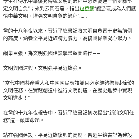
學生在傳承中華優秀傳統文明的過程中必定要進一個步驟堅
定文明自負”；來到云岡石窟，指出
包養網
“讓游玩成為人們感
悟中華文明、增強文明自負的過程”……
黨的十八年夜以來，習近平總書記將文明自負置于史無前例
的高度，涵養全平易近族精力氣力，為復興偉業凝心聚力。
綱舉目張，為文明強國建設擘畫藍圖路徑——
文明興國運興，文明強平易近族強。
“當代中國共產黨人和中國國民應該並且必定能夠擔負起新的
文明任務，在實踐創造中進行文明創造，在歷史進步中實現
文明進步！”
在黨的十九年夜報告中，習近平總書記初次提出“新的文明任
務”這一嚴重命題。
站在強國建設、平易近族復興的高度，習近平總書記為建設