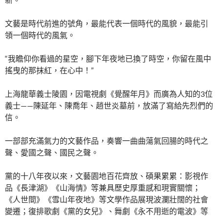
文藝是時代前進的號角，最能代表一個時代的風貌，最能引
領一個時代的風氣。
“我瞻仰你看過的星空，腳下年夜地已換了時空，你留在風中
搖曳的那抹紅，在心中！”
上海龍華義士陵園，因電視劇《覺醒年月》而廣為人知的3位
義士——陳延年、陳喬年、趙世炎墓前，放滿了寫給先烈們的
信。
一部部充滿氣力的文藝作品，奏響一曲曲蕩氣回腸的時代之
聲、愛國之聲、國民之聲。
黨的十八年夜以來，文藝園地百花齊放、碩果累累：影視作
品《長津湖》《山海情》等兼具歷史厚重感和現實關懷；
《人世間》《雪山年夜地》等文學作品展現波瀾壯闊的社會
變遷；復排歌劇《黨的女兒》、舞劇《永不用逝的電波》等