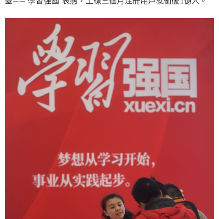
臺——“學習強國”表態，上線三個月注冊用戶就衝破1億人。