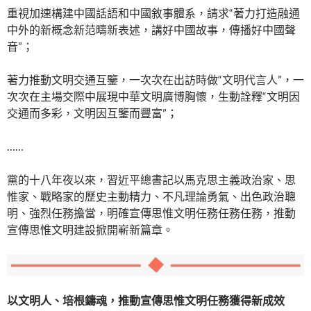
重視加速構建中國話語和中國敘事體系，請求“著力打造融通
中外的新概念新范疇新表述，講好中國故事，傳播好中國聲
音”；
著力推動文明交通互鑒，一次次在出訪時做“文明代言人”，一
次次在主場交際中展現中華文明廣博胸懷，生動詮釋“文明因
交通而多彩，文明因互鑒而豐富”；
……
黨的十八年夜以來，習近平總書記以馬克思主義政治家、思
惟家、戰略家的歷史主動精力、不凡理論勇氣、出色政治聰
明、強烈任務擔當，明確宣傳思惟文明任務任務任務，推動
宣傳思惟文明建設掀開嶄新篇章。
以文明人、培根鑄魂，推動宣傳思惟文明任務獲得新成效