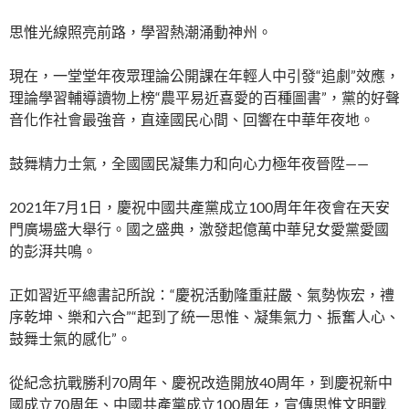
思惟光線照亮前路，學習熱潮涌動神州。
現在，一堂堂年夜眾理論公開課在年輕人中引發“追劇”效應，
理論學習輔導讀物上榜“農平易近喜愛的百種圖書”，黨的好聲
音化作社會最強音，直達國民心間、回響在中華年夜地。
鼓舞精力士氣，全國國民凝集力和向心力極年夜晉陞——
2021年7月1日，慶祝中國共產黨成立100周年年夜會在天安
門廣場盛大舉行。國之盛典，激發起億萬中華兒女愛黨愛國
的彭湃共鳴。
正如習近平總書記所說：“慶祝活動隆重莊嚴、氣勢恢宏，禮
序乾坤、樂和六合”“起到了統一思惟、凝集氣力、振奮人心、
鼓舞士氣的感化”。
從紀念抗戰勝利70周年、慶祝改造開放40周年，到慶祝新中
國成立70周年、中國共產黨成立100周年，宣傳思惟文明戰