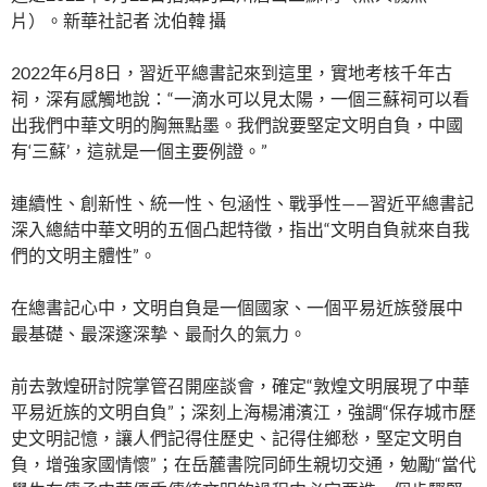
片）。新華社記者 沈伯韓 攝
2022年6月8日，習近平總書記來到這里，實地考核千年古
祠，深有感觸地說：“一滴水可以見太陽，一個三蘇祠可以看
出我們中華文明的胸無點墨。我們說要堅定文明自負，中國
有‘三蘇’，這就是一個主要例證。”
連續性、創新性、統一性、包涵性、戰爭性——習近平總書記
深入總結中華文明的五個凸起特徵，指出“文明自負就來自我
們的文明主體性”。
在總書記心中，文明自負是一個國家、一個平易近族發展中
最基礎、最深邃深摯、最耐久的氣力。
前去敦煌研討院掌管召開座談會，確定“敦煌文明展現了中華
平易近族的文明自負”；深刻上海楊浦濱江，強調“保存城市歷
史文明記憶，讓人們記得住歷史、記得住鄉愁，堅定文明自
負，增強家國情懷”；在岳麓書院同師生親切交通，勉勵“當代