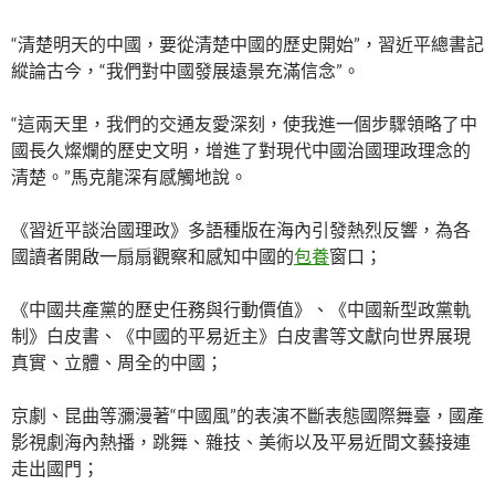
“清楚明天的中國，要從清楚中國的歷史開始”，習近平總書記
縱論古今，“我們對中國發展遠景充滿信念”。
“這兩天里，我們的交通友愛深刻，使我進一個步驟領略了中
國長久燦爛的歷史文明，增進了對現代中國治國理政理念的
清楚。”馬克龍深有感觸地說。
《習近平談治國理政》多語種版在海內引發熱烈反響，為各
國讀者開啟一扇扇觀察和感知中國的
包養
窗口；
《中國共產黨的歷史任務與行動價值》、《中國新型政黨軌
制》白皮書、《中國的平易近主》白皮書等文獻向世界展現
真實、立體、周全的中國；
京劇、昆曲等瀰漫著“中國風”的表演不斷表態國際舞臺，國產
影視劇海內熱播，跳舞、雜技、美術以及平易近間文藝接連
走出國門；