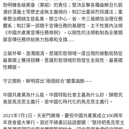
勢明確各級黨委（黨組）的責任；堅決反擊各種曲解丑化褻
瀆好漢義士等歷史虛無主義傾向，制訂出臺英烈保護法；重
拳整治網絡生態亂象，樹立中心、省、市三級網信治理任務
體系；制訂第一部關于宣傳任務的基礎性、主干性黨內法規
《中國共產黨宣傳任務條例》，以剛性的法規軌制為全黨開
展宣傳任務供給無力指導和支撐……
立破并舉、激濁揚清，意識形態領域一度出現的被動局勢從
最基礎上獲得扭轉，意識形態領域形勢發生全局性、最基礎
性轉變。
守正開新，鮮明提出“兩個結合”嚴重論斷——
中國共產黨為什么能，中國特點社會主義為什么好，歸根究
竟是馬克思主義行，是中國化時代化的馬克思主義行。
2021年7月1日，天安門廣場，慶祝中國共產黨成立100周年
年夜會盛大舉行。習近平總書記話語鏗鏘：“堅持把馬克思主