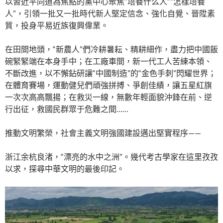
以習近平同道為焦點的黨中心聚焦“培養什么人”“怎樣培養
人”，引領一批又一批時代新人堅定信念、強化自覺、晉陞素
質，投身平易近族復興偉業。
在田間地頭，“新農人”們冷耕暑耘、精耕細作，盡力把中國飯
碗緊緊端在本身手中；在工廠車間，新一代工人苦練本領、
不斷改進，以不懈鉆研讓“中國制造”的“金色手刺”閃耀世界；
在體育賽場，運動健兒們頑強拼搏、爭創佳績，讓五星紅旗
一次次高高飄揚；在救災一線，無數年輕面貌沖鋒在前、逆
行出征，救國民群眾于危難之間……
推動文明繁榮，社會主義文明強國建設邁出堅實程序——
浙江余杭良渚，“漂亮的水中之洲”。幾代考古學家在這里孜孜
以求，探尋中華文明的最後印記。