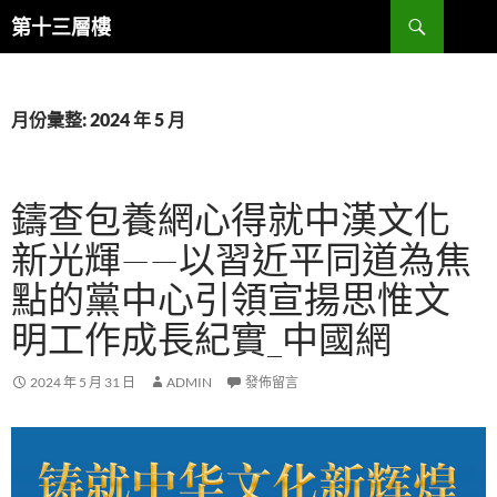
跳
搜
第十三層樓
至
尋
主
要
內
月份彙整: 2024 年 5 月
容
鑄查包養網心得就中漢文化
新光輝——以習近平同道為焦
點的黨中心引領宣揚思惟文
明工作成長紀實_中國網
2024 年 5 月 31 日
ADMIN
發佈留言