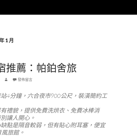
年 1 月
宿推薦：帕鉑舍旅
發佈留言
站4分鐘，六合夜市900公尺，裝潢簡約工
。
業有禮貌，提供免費洗烘衣、免費冰棒消
特別讓人開心。
小缺點是隔音較弱，但有貼心附耳塞，便宜
青風旅館。