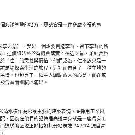
個充滿掌聲的地方，那該會是一件多麼幸福的事
台語鼓掌之意），就是一個想要創造掌聲、留下掌聲的所
年夏天，這個想法終於有機會落實。在這之前，帕鉑舍旅
於「住」的意義與價值。他們認為，住不該只是一
該是場探索生活的旅程，這裡面包含了一種在地的
民情，也包含了一種主人體貼旅人的心意，而在感
被含蓄而細膩地滿足。
的外觀以清水模作為它最主要的建築表情，並採用工業風
配，因為在他們的記憶裡高雄本身就是一座帶有工
這樣的呈現正好恰如其分地表達 PAPO’A 源自高
。