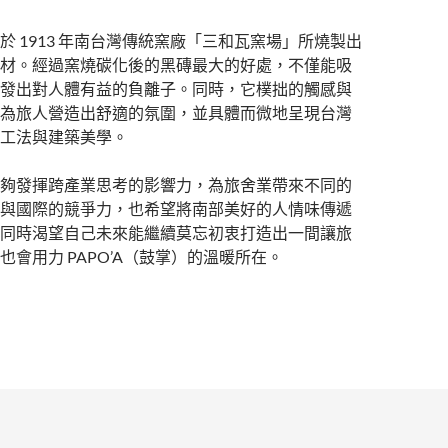
於 1913 年南台灣傳統窯廠「三和瓦窯場」所燒製出
材。經過窯燒碳化後的黑磚最大的好處，不僅能吸
發出對人體有益的負離子。同時，它樸拙的觸感與
為旅人營造出舒適的氛圍，並具體而微地呈現台灣
工法與建築美學。
夠發揮跨產業思考的影響力，為旅舍業帶來不同的
與國際的競爭力，也希望將南部美好的人情味傳遞
同時渴望自己未來能繼續莫忘初衷打造出一間讓旅
也會用力 PAPO’A（鼓掌）的溫暖所在。