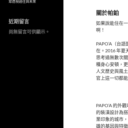
眾透視過往與未來
關於帕鉑
近期留言
如果說能住在一
啊！
尚無留言可供顯示。
PAPO’A（
在。2016 
思考過無數次關
種身心安頓，更
人文歷史與風土
官上這一切都能
PAPO’A 
的裝潢設計為搭
業印象的城市，而
雄的基因與特徵