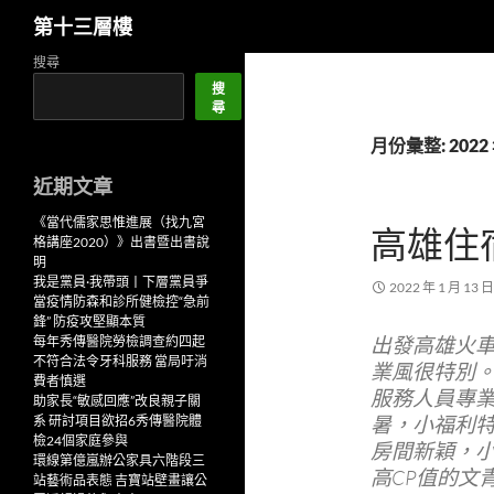
搜
第十三層樓
尋
跳
搜尋
至
搜
尋
主
要
月份彙整: 2022 
內
近期文章
容
《當代儒家思惟進展（找九宮
高雄住
格講座2020）》出書暨出書說
明
我是黨員·我帶頭丨下層黨員爭
2022 年 1 月 13 日
當疫情防森和診所健檢控“急前
鋒” 防疫攻堅顯本質
出發高雄火車
每年秀傳醫院勞檢調查約四起
不符合法令牙科服務 當局吁消
業風很特別
費者慎選
服務人員專
助家長“敏感回應”改良親子關
暑，小福利
系 研討項目欲招6秀傳醫院體
檢24個家庭參與
房間新穎，
環線第億嵐辦公家具六階段三
高CP值的文
站藝術品表態 吉寶站壁畫讓公