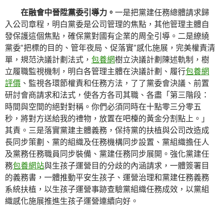
在融會中晉陞黨委引導力。
一是把黨建任務總體請求歸
入公司章程，明白黨委是公司管理的焦點，其他管理主體自
發保護這個焦點，確保黨對國有企業的周全引導。二是繚繞
黨委“把標的目的、管年夜局、促落實”感化施展，完美權責清
單，規范決議計劃法式，
包養網
樹立決議計劃陳述軌制，樹
立履職監視機制，明白各管理主體在決議計劃、履行
包養網
評價
、監視各環節權責和任務方法，了了黨委會決議、前置
研討會商請求和法式，使各方各司其職、各盡「第三階段：
時間與空間的絕對對稱。你們必須同時在十點零三分零五
秒，將對方送給我的禮物，放置在吧檯的黃金分割點上。」
其責。三是落實黨建主體義務，保持黨的扶植與公司改造成
長同步策劃、黨的組織及任務機構同步設置、黨組織擔任人
及黨務任務職員同步裝備、黨建任務同步展開。強化黨建任
務
包養網站
與生孩子運營目的分歧的內涵請求，一體簽署目
的義務書，一體推動平安生孩子、運營治理和黨建任務義務
系統扶植，以生孩子運營事跡查驗黨組織任務成效，以黨組
織感化施展推進生孩子運營連續向好。