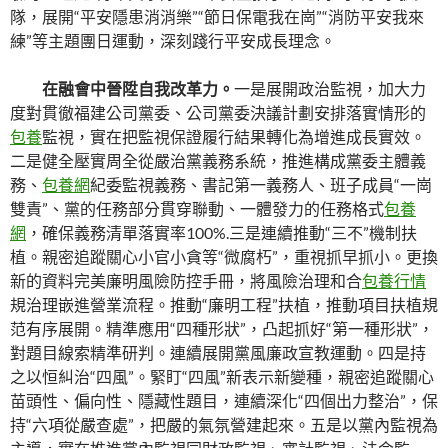
隊，展開“平安隱患消消樂”“節日保電我在崗”“消防平安我來
練”等主題團日運動，深刻踐行平安成長理念。
在融會中晉陞自我改革力。
一是展開政治監視，加大力
度對貫徹福建公司黨委、公司黨委決議計劃安排落實情形的
包養
監視，實在把監視保證履行結果轉化為增進成長實效。
二是健全壓實周全從嚴治黨義務系統，推進構成黨委主體義
務、
包養網
紀委監視義務、書記第一義務人、班子成員“一崗
雙責”、黨的任務部分貫穿聯動、一體發力的任務格式
包養
網
，確保義務清單落實率100%.三是連續推動“三不”機制扶
植。親密追蹤關心小官小貪等“微腐朽”，重視抓早抓小。更換
新的資料完美廉明風險防控手冊，將風險治理和合
包養行情
規治理嵌進營業流程。推動“廉明工程”扶植，推動項目扶植規
范有序展開。精準應用“四種形狀”，凸起抓好“第一種形狀”，
對題目線索精準研判。連續展開黨風廉政宣教運動。四是持
之以恒糾治“四風”。緊盯“四風”新表示新變種，親密追蹤關心
苗頭性、偏向性、隱藏性題目，連續深化“四個出力整治”，保
持“六項從嚴查處”，把嚴的氣氛營建起來。五是以黨內監視為