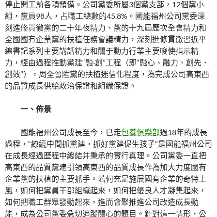
停止開工前各項預備。公司黨委所屬3個黨支部，12個黨小
組，黨員98人，占職工總數的45.8%。國能福州公司黨委深
刻進修貫徹黨的二十年夜精力、黨的十九屆歷次全會精力和
全國國有企業黨的扶植任務會議精力，深刻進修貫徹習近平
總書記系列主要講話精力和關于動力行業主要唆使指示精
力，經由過程推動黨建“融·創”工程（即“融心、融力、創先、
創效”），周全晉陞黨的扶植迷信化程度，為完成公司高東西
的品質成長供給政治保證和組織保證。
一、佈景
國能福州公司成長至今，已走
包養俱樂部
過18年的成長
過程，“繚繞中間抓黨建，抓好黨建促生孩子”是國能福州公司
在成長經過歷程中總結并秉承的實行真理。公司黨委一直把
高東西的品質黨建引領高東西的品質成長作為加大力度國有
企業黨的扶植的主要抓手。若何充足施展國有企業的奇特上
風，如何把黨員干部組織起來，如何把優良人才凝集起來，
如何把職工群眾發動起來，進而會聚推進公司改造成長動
能，成為公司黨委急切追蹤關心的題目。針對這一情形，公