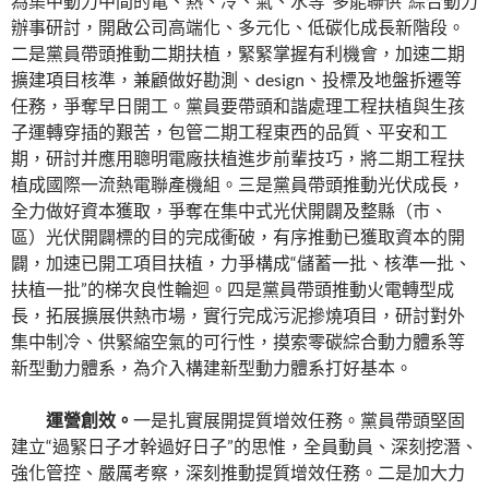
為集中動力中間的電、熱、冷、氣、水等“多能聯供”綜合動力
辦事研討，開啟公司高端化、多元化、低碳化成長新階段。
二是黨員帶頭推動二期扶植，緊緊掌握有利機會，加速二期
擴建項目核準，兼顧做好勘測、design、投標及地盤拆遷等
任務，爭奪早日開工。黨員要帶頭和諧處理工程扶植與生孩
子運轉穿插的艱苦，包管二期工程東西的品質、平安和工
期，研討并應用聰明電廠扶植進步前輩技巧，將二期工程扶
植成國際一流熱電聯產機組。三是黨員帶頭推動光伏成長，
全力做好資本獲取，爭奪在集中式光伏開闢及整縣（市、
區）光伏開闢標的目的完成衝破，有序推動已獲取資本的開
闢，加速已開工項目扶植，力爭構成“儲蓄一批、核準一批、
扶植一批”的梯次良性輪迴。四是黨員帶頭推動火電轉型成
長，拓展擴展供熱市場，實行完成污泥摻燒項目，研討對外
集中制冷、供緊縮空氣的可行性，摸索零碳綜合動力體系等
新型動力體系，為介入構建新型動力體系打好基本。
運營創效。
一是扎實展開提質增效任務。黨員帶頭堅固
建立“過緊日子才幹過好日子”的思惟，全員動員、深刻挖潛、
強化管控、嚴厲考察，深刻推動提質增效任務。二是加大力