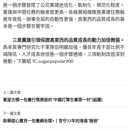
進一個步驟晉陞了公司黨建迷信化、軌制化、規范化程度。
黨建與中間任務的融會度更高，各級黨組織推進黨建任務融
進年夜局、辦事全局的自動性更強，高東西的品質成長的基
本進一個步驟夯實牢固。
三是黨建引領保證高東西的品質成長的動力加倍微弱。
高本質專門研究化干軍隊伍明顯加強，優良年青干部比例不
竭降低，人才成長途徑進一個步驟通順，三項軌制改造深刻
推動。下層組 TC:sugarpopular900
文
上一篇文章
章
看望古樸一包養行情奧秘的“中國打算生養第一村”[組圖]
導
下一篇文章
覽
新華甜心寶貝一包養網全媒+丨苦守33年的海島“猴爸”