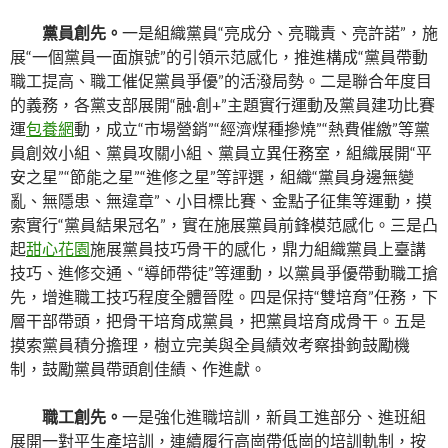
黨員創先。
一是組織黨員“亮成分、亮職責、亮許諾”，施
展“一個黨員一面旗號”的引領示范感化，推進構成“黨員帶動
職工提高、職工催促黨員爭優”的活潑局勢。二是聯合年度目
的義務，各黨支部展開“融·創+”主題實行運動及黨員建功比賽
運
包養網
動，成立“市場營銷”“經濟煤種摻燒”“熱費催繳”等黨
員創效小組、黨員攻關小組、黨員立異任務室，組織展開“平
安之星”“節能之星”“進修之星”等評選，組織“黨員身邊無變
亂、無隱患、無違章”、小目標比賽、金點子征集等運動，摸
索實行“黨員結果冠名”，實在施展黨員前鋒模范感化。三是凸
起
甜心花園
施展黨員技巧骨干的感化，鼎力組織黨員上臺講
技巧、進修交通、“導師帶徒”等運動，以黨員爭優帶動職工搶
先，增進職工技巧程度全體晉陞。四是保持“雙培育”任務，下
層干部帶頭，把骨干培育成黨員，把黨員培育成骨干。五是
摸索黨員積分擔理，樹立完美與全員績效考察掛鉤鼓勵機
制，鼓勵黨員帶頭創佳績、作進獻。
職工創先。
一是強化進職培訓，新員工進部分、進班組
展開一對平生產培訓，連續履行高崗帶低崗的培訓軌制，按