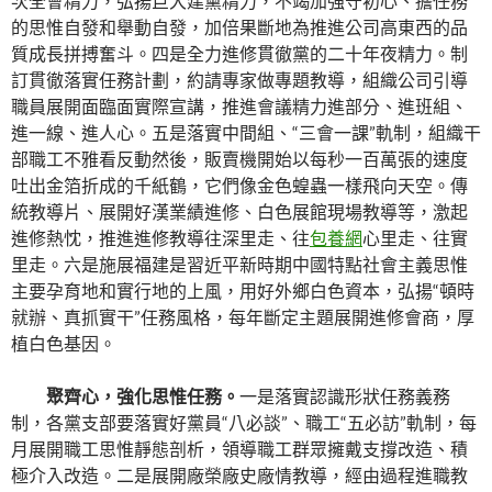
次全會精力，弘揚巨大建黨精力，不竭加強守初心、擔任務
的思惟自發和舉動自發，加倍果斷地為推進公司高東西的品
質成長拼搏奮斗。四是全力進修貫徹黨的二十年夜精力。制
訂貫徹落實任務計劃，約請專家做專題教導，組織公司引導
職員展開面臨面實際宣講，推進會議精力進部分、進班組、
進一線、進人心。五是落實中間組、“三會一課”軌制，組織干
部職工不雅看反動然後，販賣機開始以每秒一百萬張的速度
吐出金箔折成的千紙鶴，它們像金色蝗蟲一樣飛向天空。傳
統教導片、展開好漢業績進修、白色展館現場教導等，激起
進修熱忱，推進進修教導往深里走、往
包養網
心里走、往實
里走。六是施展福建是習近平新時期中國特點社會主義思惟
主要孕育地和實行地的上風，用好外鄉白色資本，弘揚“頓時
就辦、真抓實干”任務風格，每年斷定主題展開進修會商，厚
植白色基因。
聚齊心，強化思惟任務。
一是落實認識形狀任務義務
制，各黨支部要落實好黨員“八必談”、職工“五必訪”軌制，每
月展開職工思惟靜態剖析，領導職工群眾擁戴支撐改造、積
極介入改造。二是展開廠榮廠史廠情教導，經由過程進職教