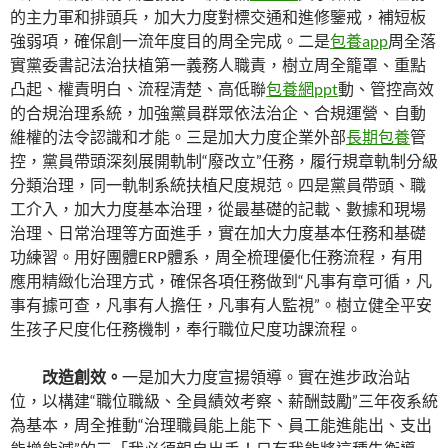
的主力軍和排頭兵，加大力度對標交通和進修鑒戒，補短板
強弱項，確保創一流年度目的周全完成。二是
包養app
周全落
實黨委書記法治扶植第一義務人職責，樹立周全籠罩、重點
凸起、權責明白、流程清楚、高低聯
包養網ppt
動、管控高效
的合規治理系統，加強黨員群眾依法治企、合規運營、自動
維權的法令認識和才能。三是加大力度企業外部
長期包養
管
控，黨員帶頭深刻展開軌制“廢改立”任務，履行規章軌制分級
分類治理，同一軌制系統扶植尺度規范。四是黨員帶頭、職
工介入，加大力度基本治理，從最基礎的記載、數據和現場
治理、日常治理等方面進手，實在加大力度基本任務和基礎
功練習。用好團體ERP體系，周全梳理優化任務流程，有用
應用精緻化治理方式，確保各項任務做到“凡事有章可循，凡
事有據可查，凡事有人擔任，凡事有人監視”。樹立健全平安
生孩子尺度化任務機制，奉行職位尺度功課流程。
改造創效。
一是加大力度宣揚領導。實在進步政治站
位，以構建“職位職級、全員績效考察、薪酬鼓勵”三年夜系統
為基本，周全推動“治理職員能上能下、員工能進能出、支出