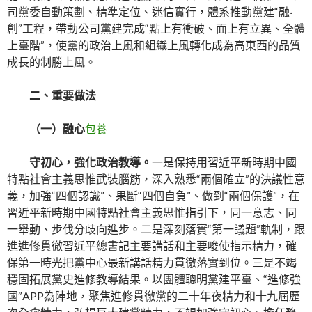
司黨委自動策劃、精準定位、迷信實行，體系推動黨建“融·
創”工程，帶動公司黨建完成“點上有衝破、面上有立異、全體
上臺階”，使黨的政治上風和組織上風轉化成為高東西的品質
成長的制勝上風。
二、重要做法
（一）融心
包養
守初心，強化政治教導。
一是保持用習近平新時期中國
特點社會主義思惟武裝腦筋，深入熟悉“兩個確立”的決議性意
義，加強“四個認識”、果斷“四個自負”、做到“兩個保護”，在
習近平新時期中國特點社會主義思惟指引下，同一意志、同
一舉動、步伐分歧向進步。二是深刻落實“第一議題”軌制，跟
進進修貫徹習近平總書記主要講話和主要唆使指示精力，確
保第一時光把黨中心最新講話精力貫徹落實到位。三是不竭
穩固拓展黨史進修教導結果。以團體聰明黨建平臺、“進修強
國”APP為陣地，聚焦進修貫徹黨的二十年夜精力和十九屆歷