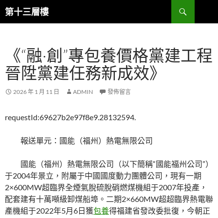
跳
搜
第十三層樓
至
尋
主
要
《“融·創”專包養價格黨建工程
內
容
晉陞黨建任務新成效》
2026 年 1 月 11 日
ADMIN
發佈留言
requestId:69627b2e97f8e9.28132594.
報送單元：國能（福州）熱電無限公司
國能（福州）熱電無限公司（以下簡稱“國能福州公司”）
于2004年景立，附屬于中國國度動力團體公司，現有一期
2×600MW超臨界全煙氣脫硫脫硝燃煤機組于2007年投產，
配套建有十萬噸級卸煤船埠。二期2×660MW超超臨界熱電聯
產機組于2022年5月6日獲
包養
得福建省發改委批復，今朝正