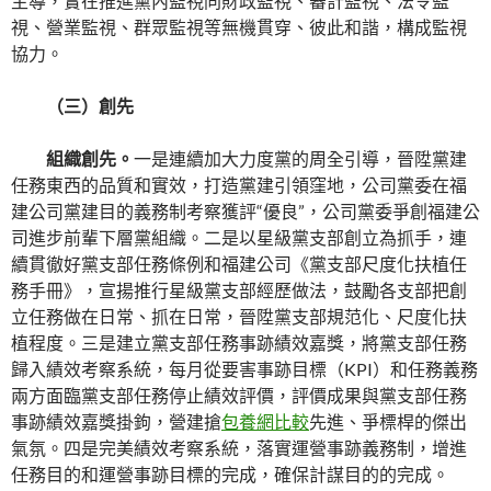
主導，實在推進黨內監視同財政監視、審計監視、法令監
視、營業監視、群眾監視等無機貫穿、彼此和諧，構成監視
協力。
（三）創先
組織創先。
一是連續加大力度黨的周全引導，晉陞黨建
任務東西的品質和實效，打造黨建引領窪地，公司黨委在福
建公司黨建目的義務制考察獲評“優良”，公司黨委爭創福建公
司進步前輩下層黨組織。二是以星級黨支部創立為抓手，連
續貫徹好黨支部任務條例和福建公司《黨支部尺度化扶植任
務手冊》，宣揚推行星級黨支部經歷做法，鼓勵各支部把創
立任務做在日常、抓在日常，晉陞黨支部規范化、尺度化扶
植程度。三是建立黨支部任務事跡績效嘉獎，將黨支部任務
歸入績效考察系統，每月從要害事跡目標（KPI）和任務義務
兩方面臨黨支部任務停止績效評價，評價成果與黨支部任務
事跡績效嘉獎掛鉤，營建搶
包養網比較
先進、爭標桿的傑出
氣氛。四是完美績效考察系統，落實運營事跡義務制，增進
任務目的和運營事跡目標的完成，確保計謀目的的完成。