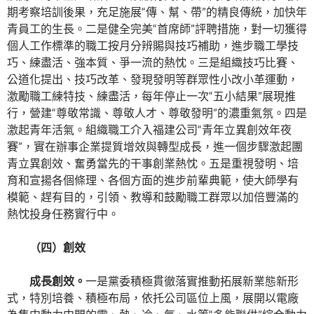
期考察培訓後果，充足施展“傳、幫、帶”的精良傳統，加快年
青員工的生長。二是健全完美“首席師”評聘措施，對一切獲得
個人工作標準的職工按月分辨賜與技巧補助，進步職工學技
巧、練盡活、強本質、爭一流的熱忱。三是組織技巧比賽、
公道化提出、技巧改革、發現發明等群眾性小改小革運動，
激勵職工練特技、練盡活，每年停止一次“五小結果”展現推
行，營建“尊敬常識、尊敬人才、尊敬發明”的濃重氣氛。四是
激起青年活氣。組織職工介入福建公司“青年立異創效年夜
賽”，實在辦事企業提質增效與轉型成長，進一個步驟激起團
青立異創效、奮勇當先的干事創業熱忱。五是重視發明、培
育和宣揚各個條理、各個方面的進步前輩典範，使大師學有
模範、趕有目的，引領、教導和鼓勵職工群眾以加倍豐滿的
熱忱投身任務實行中。
（四）創效
成長創效。
一是黨委積極貫徹落實推動拓展新業態新形
式，特別培養、積極布局，依托公司區位上風，展開以電廠