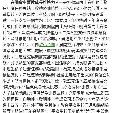
在融會中晉陞成長推進力。
一是推動黨內比賽運動。聚
焦年度任務思緒，繚繞疫情防控、平安環保、動力保供、提
質增效、治理晉陞、科技攻關、轉型成長、三能改造等重
點，一個支部一個主題，以年頭立項、年中檢討、年底考察
的項目化治理形式深刻展開黨內比賽運動，明白黨內比賽項
目“榜單”，連續晉陞成長推進力。二是各黨支部依據本身特
色，深刻推動“融·創+”特點運動，普遍創立黨員義務區、黨員
突擊隊、黨員示范崗
甜心花園
，展開黨員增效、黨員身邊無
違章等運動，充足施展下層黨組織戰斗碉堡和黨員前鋒模范
感化。三是組織展開黨支部結對共建運動，組織展開分歧層
級、分歧類型的黨支部聯建、困難聯解、成長聯謀等運動，
處理生孩子運營任務中凸起題目，為完成提質增效義務施展
積極感化。四是連續深刻展開“社會主義是干出來的”職位立功
舉動，領導黨員、群眾創先爭優、攻堅克難。五是積極展開
“國度動力杯”綠色成長休息比賽，以“安康杯”比賽、創立“工
人前鋒號”和動力保供等為比賽載體，充足調動寬大職工群眾
的積極性、自動性、發明性，會聚公司成長協力。六是以“奮
進十四五、青年外行動”為管轄，聯合平安生孩子月和機組檢
驗等，組建“青年突擊隊”、“平安生孩子示范崗”等“青”字號步