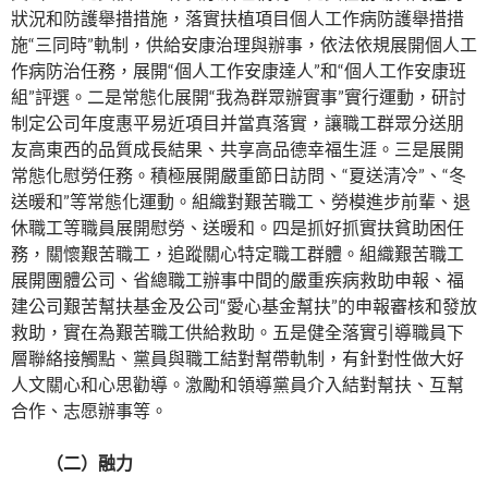
狀況和防護舉措措施，落實扶植項目個人工作病防護舉措措
施“三同時”軌制，供給安康治理與辦事，依法依規展開個人工
作病防治任務，展開“個人工作安康達人”和“個人工作安康班
組”評選。二是常態化展開“我為群眾辦實事”實行運動，研討
制定公司年度惠平易近項目并當真落實，讓職工群眾分送朋
友高東西的品質成長結果、共享高品德幸福生涯。三是展開
常態化慰勞任務。積極展開嚴重節日訪問、“夏送清冷”、“冬
送暖和”等常態化運動。組織對艱苦職工、勞模進步前輩、退
休職工等職員展開慰勞、送暖和。四是抓好抓實扶貧助困任
務，關懷艱苦職工，追蹤關心特定職工群體。組織艱苦職工
展開團體公司、省總職工辦事中間的嚴重疾病救助申報、福
建公司艱苦幫扶基金及公司“愛心基金幫扶”的申報審核和發放
救助，實在為艱苦職工供給救助。五是健全落實引導職員下
層聯絡接觸點、黨員與職工結對幫帶軌制，有針對性做大好
人文關心和心思勸導。激勵和領導黨員介入結對幫扶、互幫
合作、志愿辦事等。
（二）融力