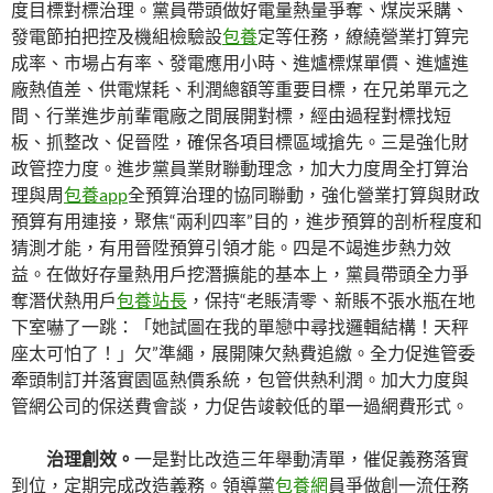
度目標對標治理。黨員帶頭做好電量熱量爭奪、煤炭采購、
發電節拍把控及機組檢驗設
包養
定等任務，繚繞營業打算完
成率、市場占有率、發電應用小時、進爐標煤單價、進爐進
廠熱值差、供電煤耗、利潤總額等重要目標，在兄弟單元之
間、行業進步前輩電廠之間展開對標，經由過程對標找短
板、抓整改、促晉陞，確保各項目標區域搶先。三是強化財
政管控力度。進步黨員業財聯動理念，加大力度周全打算治
理與周
包養app
全預算治理的協同聯動，強化營業打算與財政
預算有用連接，聚焦“兩利四率”目的，進步預算的剖析程度和
猜測才能，有用晉陞預算引領才能。四是不竭進步熱力效
益。在做好存量熱用戶挖潛擴能的基本上，黨員帶頭全力爭
奪潛伏熱用戶
包養站長
，保持“老賬清零、新賬不張水瓶在地
下室嚇了一跳：「她試圖在我的單戀中尋找邏輯結構！天秤
座太可怕了！」欠”準繩，展開陳欠熱費追繳。全力促進管委
牽頭制訂并落實園區熱價系統，包管供熱利潤。加大力度與
管網公司的保送費會談，力促告竣較低的單一過網費形式。
治理創效。
一是對比改造三年舉動清單，催促義務落實
到位，定期完成改造義務。領導黨
包養網
員爭做創一流任務