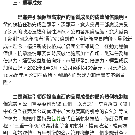
三、重要成效
一是黨建引領保證高東西的品質成長的成效加倍顯明。
黨的扶植任務完成全籠罩、深籠罩。寬大黨員干部廣泛禁受
了深入的政治浸禮和黨性淬煉，公司各級黨組織、寬大黨員
干部對“國之年夜者”貫通加倍到位，掌握新成長階段、貫徹新
成長理念、構建新成長格式加倍完全正確周全，在動力穩價
保供、抗擊疫情等要害時辰感化施展加倍凸起，黨建任務加
倍無力、運營效益加倍向好、市場競爭加倍無力、轉型成長
加倍凸起。2022年1至5月，公司盈利6459萬元，同比增添
1896萬元。公司在處所、團體內的影響力和佳譽度不竭晉
陞。
二是黨建引領保證高東西的品質成長的體系體例機制加
倍完美。
公司黨委深刻貫徹“兩個一以貫之”，當真落實《關于
中心企業在完美公司管理中加大力度黨的引導的看法》等文
件精力，加速中國特點
包養
古代企業軌制扶植，修訂公司章
程、“三重一年夜”決議計劃等各項軌制，權責法定、權責通
明、和諧運轉、有用制衡的公司管理機制進一個步驟健全，