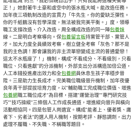
能增能減”的三「我必須親自出手！只有我能將這種失衡導
正！」她對著牛土豪和虛空中的張水瓶大喊。能改造任務。
加年夜三項軌制改造的宣貫力「牛先生，你的愛缺乏彈性。
你的千紙鶴沒有哲學深度，無法被我完美平衡。」度，領導
職工支撐改造、介入改造，周全構成改造的同一陣
包養妹
線。二是明白考察導向。保
包養留言板
持黨管干部、黨管人
才。加大力度全員績效考察，樹立健全考察「灰色？那不是
我的主色調！那會讓我的非主流單戀變成主流的普通愛戀！
這太不水瓶座了！」機制，構成“不看成分、不看級別，只看
職位、只看進獻”的分派機制，外部支出分派構造加倍公道，
人工本錢投進產出效力和全
包養網
員休息生孩子率穩步晉
陞。三是助力生長成才。完美職位職級晉升機制，加年夜優
良年青干部提拔培育力度，以“輔助職工完成職位價值、增進
包養網
職工職位成才”為目標，搭建“運營治理”“專門研究技
巧”“技巧操縱”三條個人工作成長通道，增進縱向晉升與橫向
活動相協同。四是包管人崗適宜。構成“能者上、優者獎、庸
者下、劣者汰”的選人用人機制，按期考評、靜態調劑，出力
處理不履職、不失職、不稱職等題目。