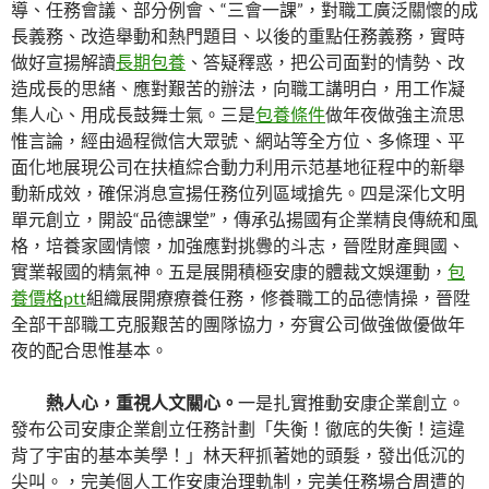
導、任務會議、部分例會、“三會一課”，對職工廣泛關懷的成
長義務、改造舉動和熱門題目、以後的重點任務義務，實時
做好宣揚解讀
長期包養
、答疑釋惑，把公司面對的情勢、改
造成長的思緒、應對艱苦的辦法，向職工講明白，用工作凝
集人心、用成長鼓舞士氣。三是
包養條件
做年夜做強主流思
惟言論，經由過程微信大眾號、網站等全方位、多條理、平
面化地展現公司在扶植綜合動力利用示范基地征程中的新舉
動新成效，確保消息宣揚任務位列區域搶先。四是深化文明
單元創立，開設“品德課堂”，傳承弘揚國有企業精良傳統和風
格，培養家國情懷，加強應對挑釁的斗志，晉陞財產興國、
實業報國的精氣神。五是展開積極安康的體裁文娛運動，
包
養價格ptt
組織展開療療養任務，修養職工的品德情操，晉陞
全部干部職工克服艱苦的團隊協力，夯實公司做強做優做年
夜的配合思惟基本。
熱人心，重視人文關心。
一是扎實推動安康企業創立。
發布公司安康企業創立任務計劃「失衡！徹底的失衡！這違
背了宇宙的基本美學！」林天秤抓著她的頭髮，發出低沉的
尖叫。，完美個人工作安康治理軌制，完美任務場合周遭的