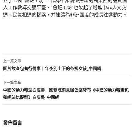
立了12所“魯班工坊”，作為中非兩邊搭建的高東西的品質個
人工作教導交通平臺，“魯班工坊”也架起了增進中非人文交
通、民氣相通的橋梁，并連續為非洲國度的成長注進動力。
文
上一篇文章
章
圖片故查包養行情事丨年夜別山下的茶鄉女孩_中國網
導
下一篇文章
覽
中國的動力轉型白皮書丨國務院消息辦公室發布《中國的動力轉查包
養網站比擬型》白皮書_中國網
發佈留言