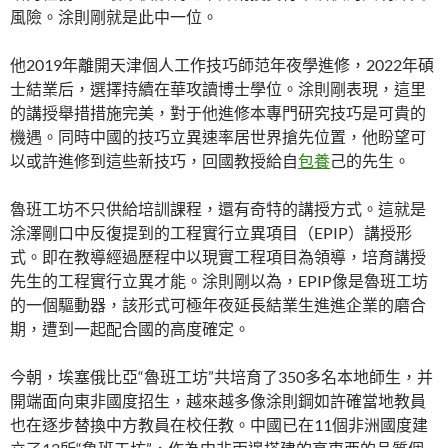
風險。涂則剛就是此中一位。
他2019年離開天津個人工作技巧師范年夜學進修，2022年碩
士結業后，選擇持續在華攻讀博士學位。涂則剛表現，這里
的講授舉措措施完美，對于他進修本專門研究技巧是可貴的
機遇。同時中國的技巧立異速率居世界搶先位置，他盼望可
以或許進修到這些新技巧，回國教授給自
包養
己的先生。
魯班工坊不只供給培訓課程，還有奇特的講授方式。這就是
涂澤剛口中反復提到的工程實行立異項目（EPIP）講授形
式。即在教導經過歷程中以現實工程項目為領導，培育講授
先生的工程實行立異才能。涂則剛以為，EPIP像是魯班工坊
的一個驅動器，該形式可極年夜延長結業生進進企業的磨合
期，遭到一起配合國的高度確定。
今朝，埃塞俄比亞“魯班工坊”共培育了350多名本地師生，并
開端面向東非國度招生，越來越多像涂則鋼如許確當地教員
也在逐步替換中方教員在校任教。中國已在11個非洲國度建