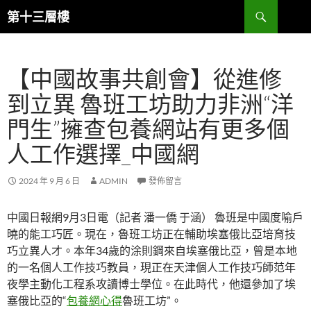
跳
搜
第十三層樓
至
尋
主
要
【中國故事共創會】從進修
內
容
到立異 魯班工坊助力非洲“洋
門生”擁查包養網站有更多個
人工作選擇_中國網
2024 年 9 月 6 日
ADMIN
發佈留言
中國日報網9月3日電（記者 潘一僑 于涵） 魯班是中國度喻戶
曉的能工巧匠。現在，魯班工坊正在輔助埃塞俄比亞培育技
巧立異人才。本年34歲的涂則鋼來自埃塞俄比亞，曾是本地
的一名個人工作技巧教員，現正在天津個人工作技巧師范年
夜學主動化工程系攻讀博士學位。在此時代，他還參加了埃
塞俄比亞的“
包養網心得
魯班工坊”。