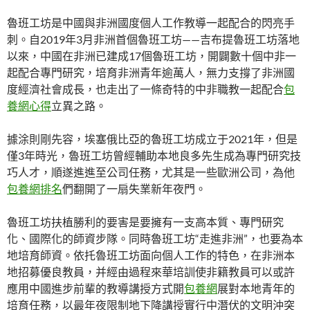
魯班工坊是中國與非洲國度個人工作教導一起配合的閃亮手
刺。自2019年3月非洲首個魯班工坊——吉布提魯班工坊落地
以來，中國在非洲已建成17個魯班工坊，開闢數十個中非一
起配合專門研究，培育非洲青年逾萬人，無力支撐了非洲國
度經濟社會成長，也走出了一條奇特的中非職教一起配合
包
養網心得
立異之路。
據涂則剛先容，埃塞俄比亞的魯班工坊成立于2021年，但是
僅3年時光，魯班工坊曾經輔助本地良多先生成為專門研究技
巧人才，順遂進進至公司任務，尤其是一些歐洲公司，為他
包養網排名
們翻開了一扇失業新年夜門。
魯班工坊扶植勝利的要害是要擁有一支高本質、專門研究
化、國際化的師資步隊。同時魯班工坊“走進非洲”，也要為本
地培育師資。依托魯班工坊面向個人工作的特色，在非洲本
地招募優良教員，并經由過程來華培訓使非籍教員可以或許
應用中國進步前輩的教導講授方式開
包養網
展對本地青年的
培育任務，以最年夜限制地下降講授實行中潛伏的文明沖突