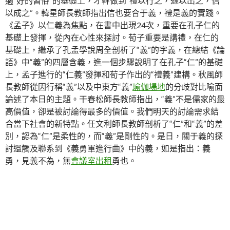
適“好的習俗”的基礎上，才幹做到“禮以行之，遜以出之，信
以成之”。韓星師長教師指出信也要合于義，禮是義的實踐。
《孟子》以仁義為焦點，在書中出現24次，重要在孔子仁的
基礎上發揮，從內在心性來探討。荀子重要是講禮，在仁的
基礎上，繼承了孔孟學說周全剖析了“義”的字義，在總結《論
語》中“義”的四層含義，進一個步驟說明了在孔子“仁”的基礎
上，孟子進行的“仁義”發揮和荀子作出的“禮義”建構。秋風師
長教師從因行稱“義”以及中東方“義”
瑜伽場地
的分歧對比喻面
論述了本日的主題。干春松師長教師指出，“義”不是儒家的最
高價值，卻是被討論得最多的價值。我們明天的討論需求結
合當下社會的新特點。任文利師長教師剖析了“仁”和“義”的差
別，認為“仁”是柔性的，而“義”是剛性的。是日，關于義的探
討還觸及聯系到《義勇軍進行曲》中的義，如是指出：義
勇，見義不為，無
會議室出租
勇也。