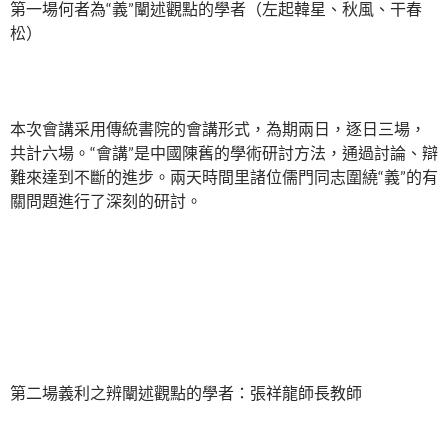
第一場何者為“義”闡述觀點的學者（左起韓星、秋風、干春
松）
本次會講采用傳統書院的會講形式，為期兩日，逐日三場，
共計六場。“會講”是中國陳舊的學術研討方法，通過討論、辯
難來達到不斷的進步。兩天時間里諸位儒門同志圍繞“義”的有
關問題進行了深刻的研討。
第二場義利之辨闡述觀點的學者：張祥龍師長教師