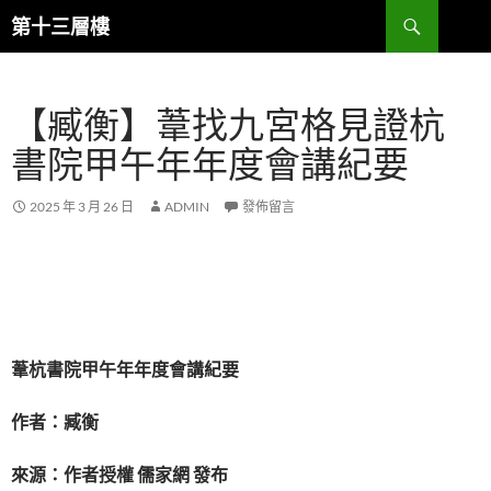
跳
搜
第十三層樓
至
尋
主
要
【臧衡】葦找九宮格見證杭
內
容
書院甲午年年度會講紀要
2025 年 3 月 26 日
ADMIN
發佈留言
葦杭書院甲午年年度會講紀要
作者：臧衡
來源：作者授權 儒家網 發布