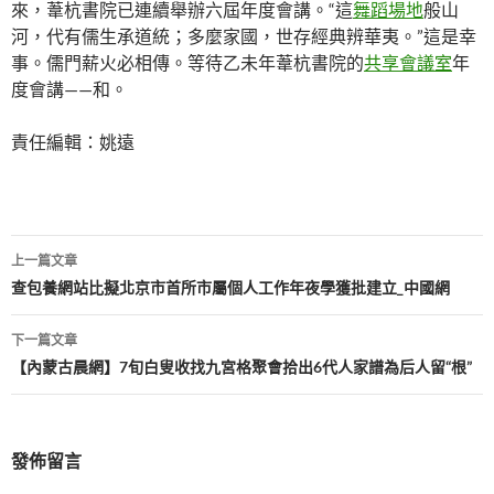
來，葦杭書院已連續舉辦六屆年度會講。“這
舞蹈場地
般山
河，代有儒生承道統；多麼家國，世存經典辨華夷。”這是幸
事。儒門薪火必相傳。等待乙未年葦杭書院的
共享會議室
年
度會講——和。
責任編輯：姚遠
文
上一篇文章
章
查包養網站比擬北京市首所市屬個人工作年夜學獲批建立_中國網
導
下一篇文章
覽
【內蒙古晨網】7旬白叟收找九宮格聚會拾出6代人家譜為后人留“根”
發佈留言