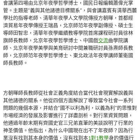
會講第四場由北京年夜學哲學博士，國民日報編輯蕭偉光掌
管。主題是“義與其他諸德目標關系”，與會講嘉賓有清華西麓
學社的指導老師、清華年夜學人文學院傳授方朝暉，首都經
濟貿易年夜學傳授王瑞昌，北京師范年夜學副傳授、碩士生
導師田智忠，清華年夜學繼續教導學院首席課程研討員徐林
旗師長教師，北京年夜學哲學博士、中國戲
交流
曲學院講
師、北京年夜學美學與美育研討中間兼職研討員孫燾師長教
師，北京師范年夜學哲學博士、東北政法年夜學講師董衛國
師長教師。
方朝暉師長教師從社會正義角度結合當代社會現實解說義與
其他諸德的關系。他從四個方面解說了導致當今社會一系列
問題的幾個本源，并結合“國不以利為利，以義為利”的思惟對
市場經濟的發展及影響進行了詳盡剖析。對行業資質問題，
他通過年齡末期有齊國史官三兄弟直筆的美談說明了行業的
神圣價值。他指出，為什么中國現在出不了年夜師？因為行
業沒有找到其本身的價值，沒有找到本
1對1教學
身的價值行