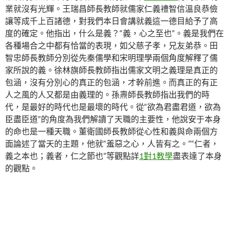
業就沒有光輝。王瑞昌師長教師就儒家仁義禮智信溫良恭儉
讓等成千上百諸德，對我們本日會講就義這一德目給予了高
度的確定。他指出，什么是義？“義，心之至也”。義是我們在
各種場合之中都有恰當的表現，如父慈子孝，兄友弟恭。田
智忠師長教師分別從先秦儒學和宋明理學兩個角度解釋了儒
家所說的義。徐林旗師長教師指出儒家文明之義理是真正的
包涵，沒有分別心的真正的包涵，才幹前進。而真正的有正
人之風的人又都是由義理的。孫燾師長教師指出我們的時
代，是最好的時代也是最壞的時代。從“欲為君盡君道，欲為
臣盡臣道”的角度為我們解讀了天職的主要性，他說安于本身
的命也是一種天職。董衛國師長教師從心性和義與命兩個方
面論述了當天的主題，他就“羞惡之心，人皆有之。”“仁者，
義之本也；義者，仁之節也”等觀點詳
1對1教學
盡表達了本身
的觀點。