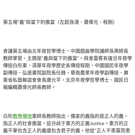
第五場“義”與當下的擔當（左起孫濤、蕭偉光、程剛）
會講第五場由北年夜哲學博士，中國戲曲學院講師孫燾師長
教師掌管，主題是“義與當下的擔當”。與會嘉賓有復旦年夜學
傳授白彤東，清華年夜學歷史系傳授程剛，中國國民年夜學
副傳授、弘道書院副院長任鋒，華南農業年夜學副傳授、廣
東省私塾聯誼會會長唐元平，北京年夜學哲學博士、國民日
報編輯蕭偉光師長教師。
白彤
教學場地
東師長教師指出，儒家的義指的是正人的義，
指正人的社會擔當。這分歧于東方的正義Justice。東方的正
義不單包含正人的義還包含君子的義。他從“正人不患寡而患