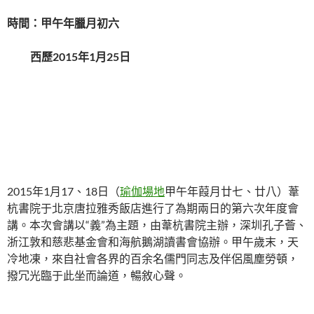
時間：甲午年臘月初六
西歷2015年1月25日
2015年1月17、18日（
瑜伽場地
甲午年葭月廿七、廿八）葦
杭書院于北京唐拉雅秀飯店進行了為期兩日的第六次年度會
講。本次會講以“義”為主題，由葦杭書院主辦，深圳孔子薈、
浙江敦和慈悲基金會和海航鵝湖讀書會協辦。甲午歲末，天
冷地凍，來自社會各界的百余名儒門同志及伴侶風塵勞頓，
撥冗光臨于此坐而論道，暢敘心聲。