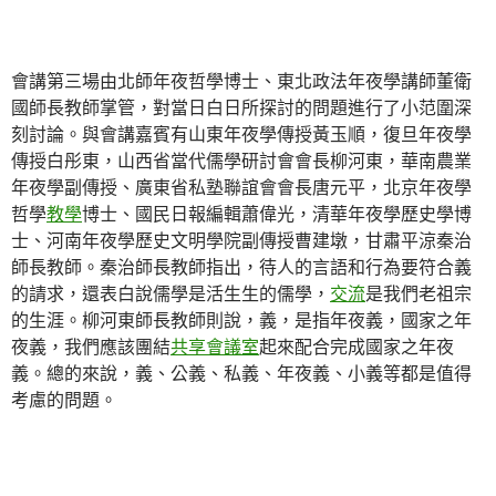
會講第三場由北師年夜哲學博士、東北政法年夜學講師董衛
國師長教師掌管，對當日白日所探討的問題進行了小范圍深
刻討論。與會講嘉賓有山東年夜學傳授黃玉順，復旦年夜學
傳授白彤東，山西省當代儒學研討會會長柳河東，華南農業
年夜學副傳授、廣東省私塾聯誼會會長唐元平，北京年夜學
哲學
教學
博士、國民日報編輯蕭偉光，清華年夜學歷史學博
士、河南年夜學歷史文明學院副傳授曹建墩，甘肅平涼秦治
師長教師。秦治師長教師指出，待人的言語和行為要符合義
的請求，還表白說儒學是活生生的儒學，
交流
是我們老祖宗
的生涯。柳河東師長教師則說，義，是指年夜義，國家之年
夜義，我們應該團結
共享會議室
起來配合完成國家之年夜
義。總的來說，義、公義、私義、年夜義、小義等都是值得
考慮的問題。