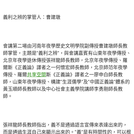
義利之辨的掌管人：曹建墩
會講第二場由河南年夜學歷史文明學院副傳授曹建墩師長教
師掌管，主題是“義利之辨”，與會講嘉賓有山東年夜學傳授、
北京年夜學退休傳授張祥龍師長教師，北京年夜學傳授、羅
爾斯《正義論》譯者之一何懷宏師長教師，北京師范年夜學
傳授、羅爾
共享空間
斯《正義論》譯者之一廖申白師長教
師，山東年夜學傳授、構建“生涯儒學”及“中國正義論”體系的
黃玉順師長教師以及中心社會主義學院講師李勇剛師長教
師。
張祥龍師長教師指出，義不是通過語言宣傳來表達出來的，
而是通過生涯自己來顯示出來的。“義”是有時間性的，可以根