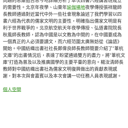
問題的思慮追古思今地詳細分析了本次四書六經講習班成立
的需要性。北京年夜學、山東年
瑜伽場地
夜學傳授張祥龍師
長教師通過對近當代中外一些社會現象論述了我們學習以四
書六經為代表的儒家文明的主要性，明確指出儒家文明是有
利于世界戰爭的。北京航空航天年夜學傳授、弘道書院院長
秋風師長教師，認為中國是以文教為中間的，在中國要成為
一個真正的人必須要讀文，而六經范圍太廣無妨從《論語》
開始。中國紡織出書社社長鄭偉良師長教師簡要介紹了“葦杭
文庫”的出書情況后，表達了盼望通過雙方的盡力，將“葦杭文
庫”打造為普及以及推廣國學的主要平臺的意向。楊汝清師長
教師對中國紡織出書社為儒家文明復興做出的貢獻表現感
謝，對本次與會嘉賓以及本次會講一切任務人員表現感謝。
個人空間