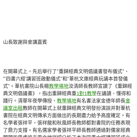
山長致謝與會講嘉賓
在開幕式上，先后舉行了“重歸經典文明倡議書發布儀式”、
“‘四書六經’講習班啟動儀式”和“葦杭文庫經典玩誦本首發儀
式”。葦杭書院山長楊
教學場地
汝清師長教師宣讀了《重歸經
典文明倡議書》，指出重歸經典重
1對1教學
在誦讀、懂得和
踐行。清華年夜學傳授、
教學場地
有名書法家金德年師長
會
議室出租
教師在開幕式上就重歸經典文明發扮演說并對葦杭
書院在經典文明傳承方面做出的長期盡力給予高度確定。有
名學者張祥平，張祥龍和秋風師長教師都對書院的任務表現
了鼎力支撐。有名儒家學者張祥平師長教師通過對儒家經典