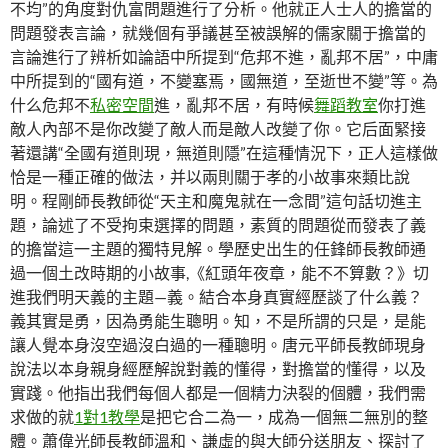
不均”的角度對仇富問題進行了分析。他就正人士人的擔當的
問題發表言論，就幾個有爭議甚至被誤解的儒家關于擔當的
言論進行了辨析如論語中所提到“危邦不進，亂邦不居”，中庸
中所提到的“國有道，不變塞焉，國無道，至逝世不變”等。為
什么危邦不
私密空間
進，亂邦不居，有時候
舞蹈教室
你打進
敵人內部不是你改變了敵人而是敵人改變了你。它后面緊接
著還講“全國有道則現，無道則隱”在這種情況下，正人這樣做
恰是一種正確的做法，并以兩則關于孝的小故事來類比說
明。程剛師長教師從“天主和魔鬼就在一念間”這句話切進主
題，論述了不受拘束選擇的問題，素質的問題從而發表了義
的擔當這一主題的獨特見解。學歷史出生的任鋒師長教師通
過一個土改時期的小故事,《紅頭年夜章，能不不算數？》切
進我們明天義的主題—義。結合本身真實經歷談了什么義？
義其實是勇，因為勇能生聰明。知，不是所謂的只是，是能
讓人覺本身沒空過沒白過的一種聰明。唐元平師長教師現身
說法以本身親身經歷解說對義的懂得，對擔當的懂得，以及
實踐。他指出我們每個人都是一個精力決裂的個體，我們需
求做的就
1對1教學
是把它合二為一，成為一個無二無別的整
體。蕭偉光師長教師溫和、謙虛的與大師分送朋友、探討了