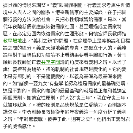
據具體的情境來調整。“義”跟團體相關，行義需求考慮生涯情
境中人與人之間的關系。港臺新儒家的主要掉誤，在于把團
體行義的方法交給社會，只把心性領域留給儒家。是以，當
代年夜陸新儒家應該恢復儒家社團，甚至通過成立儒家特
區，在必定范圍內恢復儒家的生涯形態。何懷宏師長教師指
教學場地
出，“義利之辨”的問題，在倫理學上是義務論和目標
論之間的區分。義是天經地義的專責，是獨立于人的。義務
論相對于目標倫和功績論不止看結果要看手腕和行為。黃玉
順師長教師從正義
共享空間
論的角度來看義利之辨。以孟子
說仁義禮智為鋪墊，禮的軌制的社會規范是變化的。它的變
化是有規則的，不是隨便變的，以義為基礎為最基礎來變
的。如“諸侯一娶九女”有些學者認為禮是儒家的最基礎范疇，
這是不對的。儒家的義講的最最基礎的就是義正義和義適宜
兩個原則。如適宜性原則，前人說“喪三年”，現在守喪三年，
就被炒魷魚了。禮的原則是品德規范是仁愛精力，否則跟本
講欠亨。李勇剛師長教師從年齡年夜義這一角度分析了義利
之辨，“年齡無義戰，彼善于此，則有之矣”。他指出正義對君
子的威懾感化。