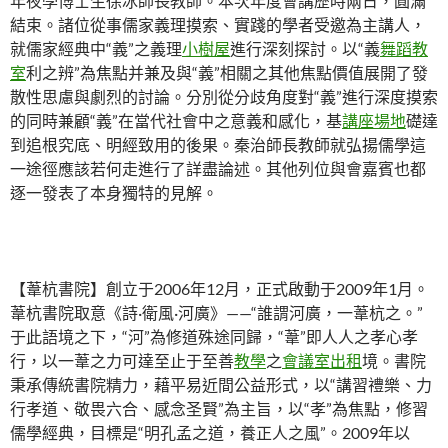
年夜學博士生徐冰師長教師。本次年度會講歷時兩日，圓滿
結束。諸位從事儒家義理摸索、實踐的學者受邀為主講人，
就儒家經典中“義”之義理
小樹屋
進行深刻探討。以“義
舞蹈教
室
利之辨”為焦點并兼及與“義”相關之其他焦點價值展開了發
散性思慮與劇烈的討論。分別從分歧角度對“義”進行深度摸索
的同時兼顧“義”在當代社會中之意義和感化，基
講座場地
礎達
到追根究底、明經致用的後果。秦治師長教師就弘揚儒學這
一途徑應該若何走進行了詳盡論述。其他列位與會嘉賓也都
逐一發表了本身獨特的見解。
【葦杭書院】創立于2006年12月，正式啟動于2009年1月。
葦杭書院取意《詩·衛風·河廣》——“誰謂河廣，一葦杭之。”
于此語境之下，“河”為修道殊途同歸，“葦”即人人之孝心孝
行，以一葦之力可達至止于至善
教學
之
會議室出租
境。書院
秉承傳統書院精力，藉平易近間公益形式，以“講習禮樂、力
行孝道、敬畏六合、感念圣賢”為主旨，以“孝”為焦點，修習
儒學經典，目標是“明孔孟之道，養正人之風”。2009年以