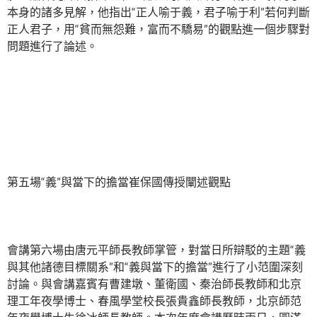
本身的諸多見解，他指出“正人喻于義，君子喻于利”若何判斷
正人君子，用“貧而無怨難，富而不驕易”的觀點進一個步驟對
問題進行了論述。
第五場“義”與當下的擔當崔保國傳授闡述觀點
會講第六場由唐元平師長教師掌管，對當日所辯駁的主題“義
與其他諸德目標關系”和“義與當下的擔當”進行了小范圍深刻
討論。與會講嘉賓有曹建墩、董衛國、秦治師長教師和北京
理工年夜學博士、春風學堂校長張貴鑫師長教師，北京師范