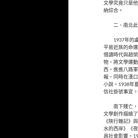
文學究竟只是他
納綜合。
二、南北此
1937年
平易近族的命運
借讀時代與趙榮
物，將文學運動
西，進進八路軍
報，同時在漢口
小說。1938
信社掛號事宜。
南下賤亡，
文學創作描繪了
《陜行雜記》與
水的西岸》《夜
具社會影響。1