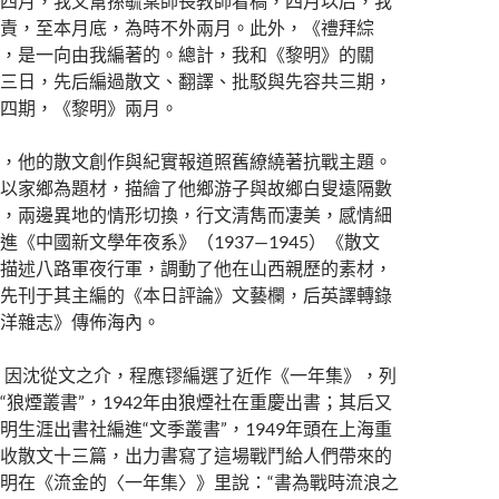
四月，我又幫孫毓棠師長教師看稿，四月以后，我
責，至本月底，為時不外兩月。此外，《禮拜綜
，是一向由我編著的。總計，我和《黎明》的關
三日，先后編過散文、翻譯、批駁與先容共三期，
四期，《黎明》兩月。
，他的散文創作與紀實報道照舊繚繞著抗戰主題。
以家鄉為題材，描繪了他鄉游子與故鄉白叟遠隔數
，兩邊異地的情形切換，行文清雋而凄美，感情細
進《中國新文學年夜系》（1937—1945）《散文
描述八路軍夜行軍，調動了他在山西親歷的素材，
先刊于其主編的《本日評論》文藝欄，后英譯轉錄
洋雜志》傳佈海內。
夏，因沈從文之介，程應镠編選了近作《一年集》，列
“狼煙叢書”，1942年由狼煙社在重慶出書；其后又
明生涯出書社編進“文季叢書”，1949年頭在上海重
收散文十三篇，出力書寫了這場戰鬥給人們帶來的
明在《流金的〈一年集〉》里說：“書為戰時流浪之