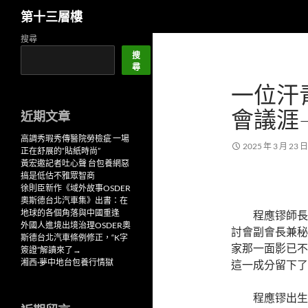
搜
第十三層樓
尋
跳
搜尋
至
搜
尋
主
一位汗
要
內
會議涯
近期文章
容
高調秀瑕秀傳醫院勞檢疵 一場
2025 年 3 月 23 日
正在舒展的“貼紙時尚”
黃宏邀記者吐心聲 台包養網惡
搞是低估不雅眾智商
徐則臣新作《域外故事OSDER
奧斯德台北汽車集》出書：在
地球的各個角落與中國重逢
程應镠師長
外國人進境出境治理OSDER奧
討會副會長兼秘
斯德台北汽車條例修正，“K字
家那一面影已不
簽證”解讀來了→
湘西·夢中地台包養行情獄
這一成分留下了
程應镠出生