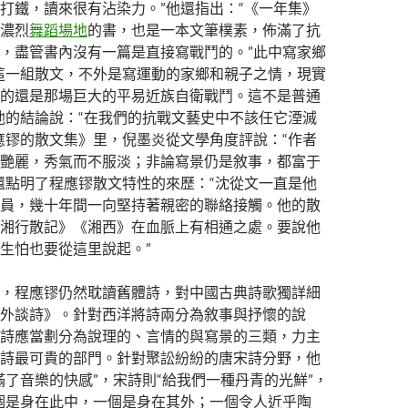
打鐵，讀來很有沾染力。”他還指出：“《一年集》
濃烈
舞蹈場地
的書，也是一本文筆樸素，佈滿了抗
，盡管書內沒有一篇是直接寫戰鬥的。”此中寫家鄉
這一組散文，不外是寫運動的家鄉和親子之情，現實
的還是那場巨大的平易近族自衛戰鬥。這不是普通
他的結論說：“在我們的抗戰文藝史中不該任它湮滅
應镠的散文集》里，倪墨炎從文學角度評說：“作者
艷麗，秀氣而不服淡；非論寫景仍是敘事，都富于
還點明了程應镠散文特性的來歷：“沈從文一直是他
員，幾十年間一向堅持著親密的聯絡接觸。他的散
湘行散記》《湘西》在血脈上有相通之處。要說他
生怕也要從這里說起。”
，程應镠仍然耽讀舊體詩，對中國古典詩歌獨詳細
外談詩》。針對西洋將詩兩分為敘事與抒懷的說
詩應當劃分為說理的、言情的與寫景的三類，力主
詩最可貴的部門。針對聚訟紛紛的唐宋詩分野，他
滿了音樂的快感”，宋詩則“給我們一種丹青的光鮮”，
個是身在此中，一個是身在其外；一個令人近乎陶