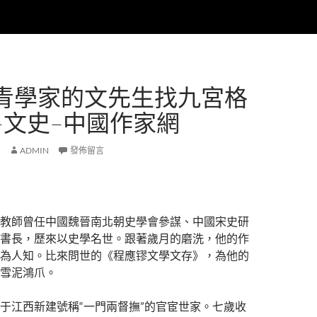
青學家的文先生找九宮格
–文史–中國作家網
ADMIN
發佈留言
教師曾任中國魏晉南北朝史學會參謀、中國宋史研
書長，歷來以史學名世。跟著歲月的磨洗，他的作
為人知。比來問世的《程應镠文學文存》，為他的
雪泥鴻爪。
于江西新建號稱“一門兩督撫”的官宦世家。七歲收