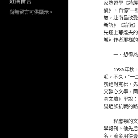
近期留言
家塾習學《詩經
纂》，自憶“一
尚無留言可供顯示。
歲，赴南昌改受
新語》《論衡》
先迷上郁達夫的
城》作者那樣的
一、想得燕
1935年
毛，不久，“一
氛絕對寬松，先
又醉心文學，同
園文壇》里說：
易近族抗戰的路
程應镠的文
學報刊。他先后
名，流金用得最