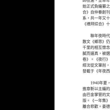
師往渝，至本年
始正式負編纂之
合》自仲春創刊
系，共一年又十
《禮拜綜合》十
聯年夜時代
散文《鄉思》仍
千里的相互懷念
膩而逼真，被選
卷》。《夜行》
經沈從文筆削，
發載于《年夜西
1940年
進章靳以主編的
由巴金掌管的文
版。《一年集》
離合悲歡。姜德