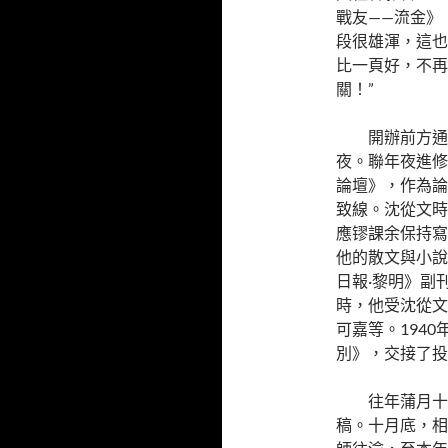
戰友——流金》
段很雄渾，這也
比一頁好，不再
關！”
開辦前方通
夜。聯年夜進修
論壇》，作為論
致線。沈從文時
應镠課余保持寫
他的散文與小說
日報·黎明》副
時，他受沈從文
可嘉等。194
別》，交接了投
往年蒲月十
稿。十月底，相