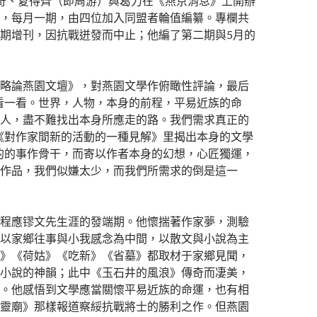
奇、夏得齊（即周游）與葛力在《燕京消息》上開辦
，每月一期，由四位加入同盟者輪值編纂。專欄共
期增刊，因抗戰迸發而中止；他編了第二期與5月的
略論燕園文壇》，對燕園文學作俯瞰性評論，最后
看一看。世界，人物，本身的前程，平易近族的命
人，盡不難找出本身所應走的路。我們需求真正的
《對作家間新的活動的一種見解》里揭出本身的文學
的的事作骨干，而寄以作者本身的幻想，心匠獨運，
作品，我們似嫌太少，而我們所需求的倒是這一
程應镠文先生涯的發端期。他懷揣著作家夢，測驗
以家鄉往事與小我感念為中間，以散文與小說為主
》《荷姑》《吃新》《省墓》都取材于家鄉見聞，
小說的神韻；此中《玉石井的風浪》傳奇而凄美，
。他感悟到文學應當關懷平易近族的命運，也有相
靈廟》那樣報道察綏抗戰將士的勝利之作。但燕園