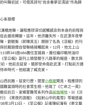
的叫聲初試，可借其詩句“尚余春夢足清談”作為歸
心系狼煙
的盧溝橋炮聲，讓程應镠深切感觸感染到本身的前程與
從此徹底轉變。這年，他流離失所，在武漢年夜學
聲、劉毓衡（即陳其五）開辦了名為《活報》的刊
與抗戰狼煙自發聯絡接觸起來。12月，他北上山
115師343旅686團任宣揚員，擔任編印戰地油印
《至公報》副刊上頒發關于八路軍的報道、散文與
年夏初，他前去延安，隨即受命南赴武漢，打點前方通
待命時代，他結識了臧克家。
山西抗敵，延安行歷，閭里
小樹屋
聞見，程應镠的
國難當頭時的社會眾生相。他寫了《亡命之一頁》
敵后抗日、家鄉蒙難等系列作品
瑜伽場地
，以《汾
行》《黑夜的游龍》《姑射山中的風雪》等報道最
938年3月13日，《至公報》記者陳紀瀅有《寄文藝