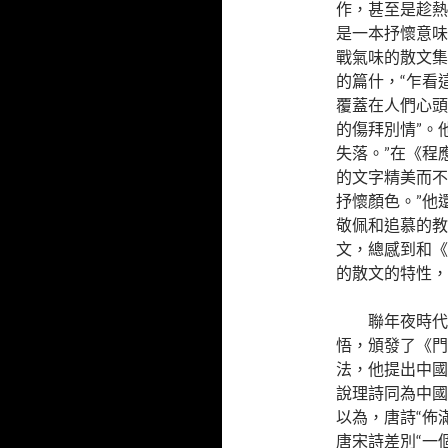
作，甚至是趁熱
是一本抒懷意味
戰氣味的散文集
的篇什，“乍看
覆蓋在人們心頭
的傷拜別情”。
失落。”在《程
的文字精美而不
抒懷顏色。”他
敬佩和追慕的教
文，總感到和《
的散文的特性，
聯年夜時代
悟，頒發了《門
法，他提出中國
說理詩同為中國
以為，唐詩“佈
唐宋詩差別“一