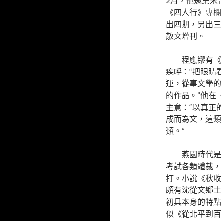
2月，他邀集宋
《四人行》專欄
出四期，另出三
散文增刊。
程應镠有《
疾呼：“把眼睛
運，從事文學的
的作品。”他在
主意：“以真正
成而為文，這類
類。”
燕園時代是
考試各類體裁，
打。小說《秋收
頗有沈從文鄉土
初具本身的特點
似《從北平到百