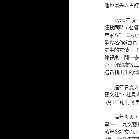
他也最先以古詩
1936年
運動同時，也餐
年景立“一二·
爭奪名作家加持
畢生的友情。《
陳夢家、聞一多
心、郭紹虞等三
這新刊出生的頌
這年春夏之
藝文社”，社員
5月1日創刊《
這年炎天，
學“一二·九文
燕年夜訂交而后