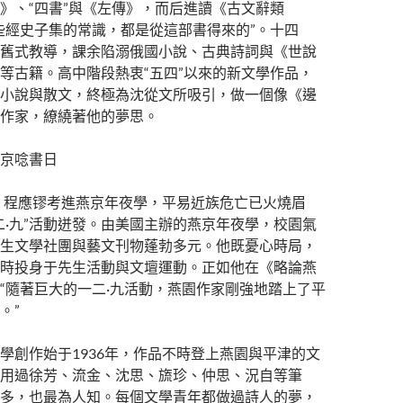
》、“四書”與《左傳》，而后進讀《古文辭類
些經史子集的常識，都是從這部書得來的”。十四
舊式教導，課余陷溺俄國小說、古典詩詞與《世說
等古籍。高中階段熱衷“五四”以來的新文學作品，
小說與散文，終極為沈從文所吸引，做一個像《邊
作家，繚繞著他的夢思。
京唸書日
秋，程應镠考進燕京年夜學，平易近族危亡已火燒眉
二·九”活動迸發。由美國主辦的燕京年夜學，校園氣
生文學社團與藝文刊物蓬勃多元。他既憂心時局，
時投身于先生活動與文壇運動。正如他在《略論燕
“隨著巨大的一二·九活動，燕園作家剛強地踏上了平
。”
學創作始于1936年，作品不時登上燕園與平津的文
用過徐芳、流金、沈思、旒珍、仲思、況自等筆
多，也最為人知。每個文學青年都做過詩人的夢，