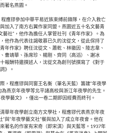
而著名燕園。
頭，程應镠參加中華平易近族束縛前鋒隊，在介入救亡
與加入了南方右翼作家同盟。燕園近五十名文藝青
九文藝社”，他作為擔任人掌管社刊《青年作家》。為
，他作為代表往謁敬慕已久的沈從文，從此保持了
青年作家》聘任沈從文、蕭乾、林徽因、陸志韋、
、曹靖華、孫席珍、楊剛、齊同（高滔）、謝冰
十報酬特邀撰述人，沈從文為創刊號撰寫了《對于
詞》。
際，程應镠與同窗王名衡（筆名天藍）籌建“年夜學
均為燕京年夜學等北平諸高校與浙江年夜學的先生。
年夜學藝文》，僅出一卷二期即因經費而終刊。
清華年夜學創立南方文學社，程應镠代表燕京年夜
藝社”與“年夜學藝文社”餐與加入了成立年夜會。他在
來著名的作家有宋奇（即宋淇）與天藍等。1937年