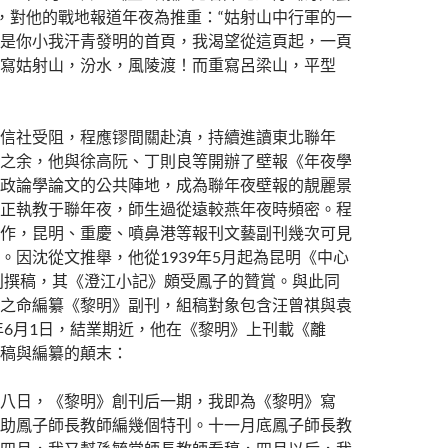
，對他的戰地報道年夜為推重：“姑射山中行軍的一
是你小我汗青發明的首頁，我渴望從這頁起，一頁
寫姑射山，汾水，風陵渡！而重寫呂梁山，平型
信社受阻，程應镠間關赴滇，持續進讀東北聯年
之余，他與徐高阮、丁則良等開辦了壁報《年夜學
政論學論文的公共陣地，成為聯年夜壁報的靚麗景
正執教于聯年夜，師生過從遠較燕年夜時頻密。程
作，昆明、重慶、噴鼻港等報刊文藝副刊幾次可見
。因沈從文推舉，他從1939年5月起為昆明《中心
刊撰稿，其《澄江小記》頗受鳳子的贊賞。與此同
之命編纂《黎明》副刊，組稿對象包含汪曾祺與袁
0年6月1日，結業期近，他在《黎明》上刊載《離
稿與編纂的顛末：
八日，《黎明》創刊后一期，我即為《黎明》寫
助鳳子師長教師編幾個特刊。十一月底鳳子師長教