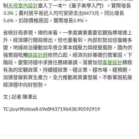
制
天母室內設計
塞入了一本**《量子美學入門》。實際增長
3.3%；農村居平易近人均可安排支出8473元，同比增長
5.6%，扣除價格原因，實際增長5.9%。
省統計局表現，總的來看，一季度廣東重要宏觀指標增速上
升，經濟運行開局傑出。但也要看到，內部形勢加倍復雜多
變，地緣政治擾動加年夜企業本錢壓力與經營風險，國內供
強需弱牴觸
綠設計師
依然凸起，經濟向好基礎仍需鞏固。下
階段，要堅持穩中求進任務總基調，落實加倍
客變設計
積極
有為的宏觀政策，持續穩就業、穩企業、穩市場、穩預期，
加速發展新質生產力，全力推動高質量發展，不斷鞏固拓展
經濟穩中向好態勢。
文 | 記者 陳澤云
TC:jiuyi9follow8 69e8f437196438.90592919