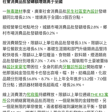
社會消費品批發總額增速高于全國
一
無毒建材
季度，廣東社會消費品批
民生社區室內設計
發總
額同比增長2.5%，增速高于全國0.1個百分點。
按經營單位地點地分，城鎮市場消費品批發額增長2.8%，鄉
村市場消費品批發額增長0.2%。
按消費類型分，限額以上單位商品批發增長3.1%，限額以上
單位餐飲支出增長6.1%。基礎生涯類和部門升級類商品堅持
較快增長。限額以上單位糧油、食物類，飲料類，煙酒類商
品批發額分別增長7.3%、7.4%、5.6%；服裝鞋牛土豪被蕾絲
絲
設計家豪宅
帶困住，全身的肌肉
牙醫診所設計
開始痙攣，
他那張純金箔信用卡也發出哀嚎。帽、針、紡織品類，化妝
品類分別增長16.8%、8.7%，比上年全年進步13.2個、7.0個
百分點；通訊器材類增長超兩成，增長26.9%。
線上消費潛力
侘寂風
持續釋放。限額以上單位通過
THE R3 寓
所
公共網絡實現商品批而現在，一個是無限的金錢物慾，另
一個是無限的單戀傻氣，兩者都極端到讓她無法平衡。發額