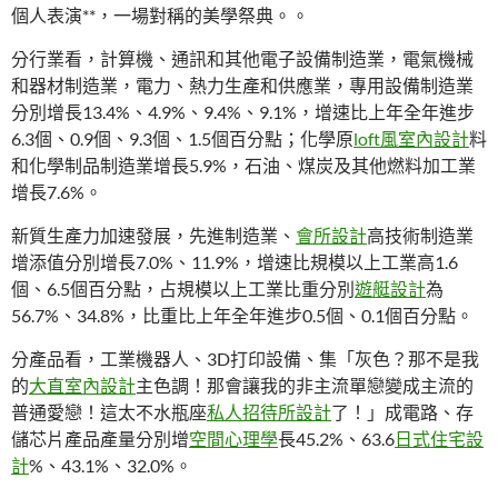
個人表演**，一場對稱的美學祭典。。
分行業看，計算機、通訊和其他電子設備制造業，電氣機械
和器材制造業，電力、熱力生產和供應業，專用設備制造業
分別增長13.4%、4.9%、9.4%、9.1%，增速比上年全年進步
6.3個、0.9個、9.3個、1.5個百分點；化學原
loft風室內設計
料
和化學制品制造業增長5.9%，石油、煤炭及其他燃料加工業
增長7.6%。
新質生產力加速發展，先進制造業、
會所設計
高技術制造業
增添值分別增長7.0%、11.9%，增速比規模以上工業高1.6
個、6.5個百分點，占規模以上工業比重分別
遊艇設計
為
56.7%、34.8%，比重比上年全年進步0.5個、0.1個百分點。
分產品看，工業機器人、3D打印設備、集「灰色？那不是我
的
大直室內設計
主色調！那會讓我的非主流單戀變成主流的
普通愛戀！這太不水瓶座
私人招待所設計
了！」成電路、存
儲芯片產品產量分別增
空間心理學
長45.2%、63.6
日式住宅設
計
%、43.1%、32.0%。