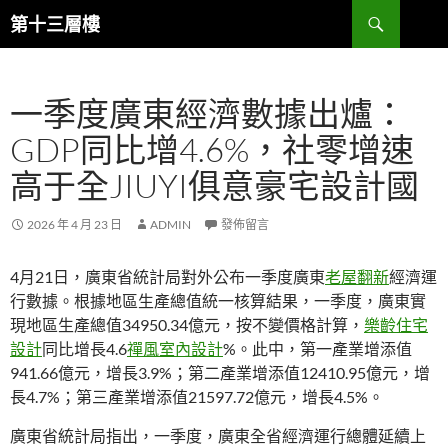
跳
搜
第十三層樓
至
尋
主
要
一季度廣東經濟數據出爐：
內
容
GDP同比增4.6%，社零增速
高于全JIUYI俱意豪宅設計國
2026 年 4 月 23 日
ADMIN
發佈留言
4月21日，廣東省統計局對外公布一季度廣東
老屋翻新
經濟運
行數據。根據地區生產總值統一核算結果，一季度，廣東實
現地區生產總值34950.34億元，按不變價格計算，
樂齡住宅
設計
同比增長4.6
禪風室內設計
%。此中，第一產業增添值
941.66億元，增長3.9%；第二產業增添值12410.95億元，增
長4.7%；第三產業增添值21597.72億元，增長4.5%。
廣東省統計局指出，一季度，廣東全省經濟運行總體延續上