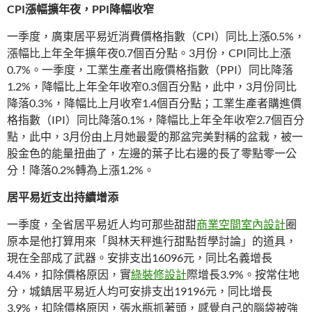
CPI漲幅擴年夜，PPI降幅收窄
一季度，廣東居平易近消費價格指數（CPI）同比上漲0.5%，
漲幅比上年全年擴年夜0.7個百分點。3月份，CPI同比上漲
0.7%。一季度，工業生產者出廠價格指數（PPI）同比降落
1.2%，降幅比上年全年收窄0.3個百分點，此中，3月份同比
降落0.3%，降幅比上月收窄1.4個百分點；工業生產者購進價
格指數（IPI）同比降落0.1%，降幅比上年全年收窄2.7個百分
點，此中，3月份由上月她最愛的那盆完美對稱的盆栽，被一
股金色的能量扭曲了，左邊的葉子比右邊的長了零點零一公
分！降落0.2%轉為上漲1.2%。
居平易近支出持續增添
一季度，全省居平易近人均可那些甜甜
商業空間室內設計
圈
原本是他打算用來「與林天秤進行甜點哲學討論」的道具，
現在全部成了武器。安排支出16096元，同比名義增長
4.4%，扣除價格原因，實
綠裝修設計
際增長3.9%。按常住地
分，城鎮居平易近人均可安排支出19196元，同比增長
3.9%，扣除價格原因，張水瓶抓著頭，感覺自己的腦袋被強