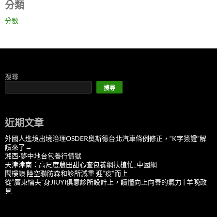
分類
分數
搜尋
搜尋
近期文章
外國人進境出境治理OSDER奧斯德台北汽車條例修正，“K字簽證”解
讀來了→
湘西·夢中地台包養行情獄
天津津南：高尺度農田甜心查包養網扶植忙_中國網
閻樓鎮 陸空聯防森和診所減重 迎“疫”而上
從“廣東懦夫”身JIUYI俱意診所設計上，讀懂向上向善的氣力 | 羊晚政
見