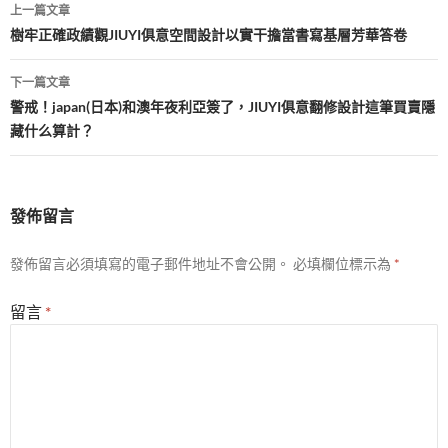
文
上一篇文章
章
樹牢正確政績觀JIUYI俱意空間設計以實干擔當書寫基層芳華答卷
導
下一篇文章
覽
警戒！japan(日本)和澳年夜利亞簽了，JIUYI俱意翻修設計這筆買賣隱
藏什么算計？
發佈留言
發佈留言必須填寫的電子郵件地址不會公開。
必填欄位標示為
*
留言
*