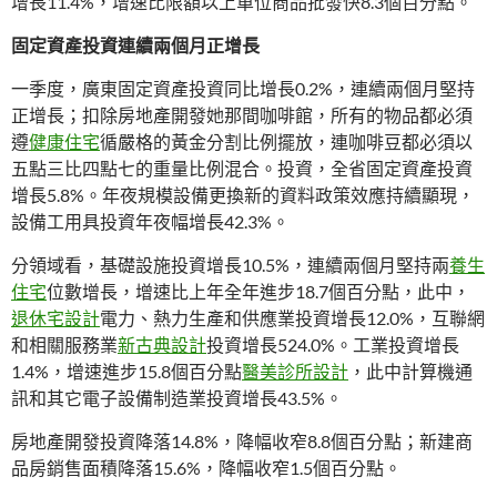
增長11.4%，增速比限額以上單位商品批發快8.3個百分點。
固定資產投資連續兩個月正增長
一季度，廣東固定資產投資同比增長0.2%，連續兩個月堅持
正增長；扣除房地產開發她那間咖啡館，所有的物品都必須
遵
健康住宅
循嚴格的黃金分割比例擺放，連咖啡豆都必須以
五點三比四點七的重量比例混合。投資，全省固定資產投資
增長5.8%。年夜規模設備更換新的資料政策效應持續顯現，
設備工用具投資年夜幅增長42.3%。
分領域看，基礎設施投資增長10.5%，連續兩個月堅持兩
養生
住宅
位數增長，增速比上年全年進步18.7個百分點，此中，
退休宅設計
電力、熱力生產和供應業投資增長12.0%，互聯網
和相關服務業
新古典設計
投資增長524.0%。工業投資增長
1.4%，增速進步15.8個百分點
醫美診所設計
，此中計算機通
訊和其它電子設備制造業投資增長43.5%。
房地產開發投資降落14.8%，降幅收窄8.8個百分點；新建商
品房銷售面積降落15.6%，降幅收窄1.5個百分點。