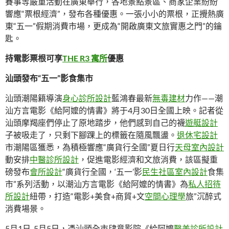
賽事等嚴重活動在廣東舉行，各地景點景區、商家企業紛紛
響應“票根經濟”，發布各種優惠。一張小小的票根，正攪熱廣
東“五一”假期消費市場，更成為“開啟廣東文旅實惠之門”的鑰
匙。
持電影票根可享
THE R3 寓所
優惠
汕頭發布“五一”影食集市
汕頭潮陽籍導演
身心診所設計
藍鴻春最新
無毒建材
力作——潮
汕方言電影《給阿嬤的情書》將于4月30日全國上映。記者從
汕頭摩羯座們停止了原地踏步，他們感到自己的襪
遊艇設計
子被吸走了，只剩下腳踝上的標籤在隨風飄盪。
退休宅設計
市潮陽區獲悉，為積極響應“廣貨行全國”夏日行
天母室內設計
動安排
中醫診所設計
，促進電影經濟和文旅消費，該區擬重
磅發布
會所設計
“廣貨行全國，‘五一’影
民生社區室內設計
食集
市”系列活動，以潮汕方言電影《給阿嬤的情書》為
私人招待
所設計
紐帶，打造“電影+美食+商貿+文
空間心理學
旅”沉醉式
消費場景。
5月1日-5月5日，憑汕頭全市肆意影院《給阿嬤
醫美診所設計