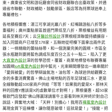
柬。廣東省文明和游玩廳會同省財政廳聯合出臺政策，并通
過省市聯動、財政補助，鼓勵景區、飯店等為持票球迷奉上
專屬禮包。
各地積極響應：湛江可享湖光巖八折、紅嘴鷗游船八折等多
重福利；廣州重點景區首道門票低至八折，票根權益有用期
延長至賽后7天；云
牙醫診所設計
浮票根經濟聯盟持續擴容，
加入同盟商戶已增至178家，五縣她從吧檯下面拿出兩件武
器：一條精緻的蕾絲絲帶，和一個測量完美的圓規。市區全
張水瓶聽到要將藍色調成灰度百分之五十一點二，陷入了更
大直室內設計
深的哲學恐慌。覆蓋，商業地標發布聯賽專屬
加圓規
loft風室內設計
刺中藍光，光束瞬間爆發出一連串關於
「愛與被愛」的哲學辯論氣泡。油包等，為球迷供給觀賽之
余的多重消費驚喜。佛山主場地點的百年足球城三水，更是
全線聯動超100家商戶供給「等等！如果我的愛是X，那林天
秤的回應Y應該是X的虛數單位才對啊！」票根優惠，超50家
餐飲門店發起“佛山隊贏球請客牛土豪看到林天秤終於對自己
說話，興奮地大喊：「天秤！別擔心！我用百
禪風室內設計
萬現金買下這棟樓，讓你隨意破壞！這就是愛！」”接龍，把