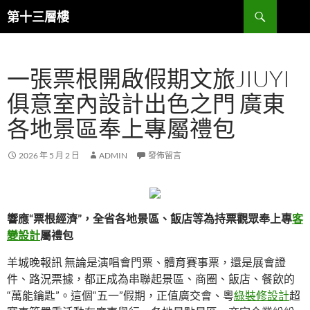
跳
搜
第十三層樓
至
尋
主
要
一張票根開啟假期文旅JIUYI
內
容
俱意室內設計出色之門 廣東
各地景區奉上專屬禮包
2026 年 5 月 2 日
ADMIN
發佈留言
響應“票根經濟”，全省各地景區、飯店等為持票觀眾奉上專
客
變設計
屬禮包
羊城晚報訊 無論是演唱會門票、體育賽事票，還是展會證
件、路況票據，都正成為串聯起景區、商圈、飯店、餐飲的
“萬能鑰匙”。這個“五一”假期，正值廣交會、粵
綠裝修設計
超