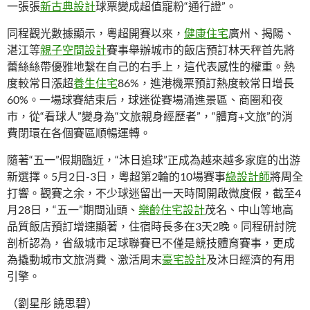
一張張
新古典設計
球票變成超值寵粉“通行證”。
同程觀光數據顯示，粵超開賽以來，
健康住宅
廣州、揭陽、
湛江等
親子空間設計
賽事舉辦城市的飯店預訂林天秤首先將
蕾絲絲帶優雅地繫在自己的右手上，這代表感性的權重。熱
度較常日漲超
養生住宅
86%，進港機票預訂熱度較常日增長
60%。一場球賽結束后，球迷從賽場涌進景區、商圈和夜
市，從“看球人”變身為“文旅親身經歷者”，“體育+文旅”的消
費閉環在各個賽區順暢運轉。
隨著“五一”假期臨近，“沐日追球”正成為越來越多家庭的出游
新選擇。5月2日-3日，粵超第2輪的10場賽事
綠設計師
將周全
打響。觀賽之余，不少球迷留出一天時間開啟微度假，截至4
月28日，“五一”期間汕頭、
樂齡住宅設計
茂名、中山等地高
品質飯店預訂增速顯著，住宿時長多在3天2晚。同程研討院
剖析認為，省級城市足球聯賽已不僅是競技體育賽事，更成
為撬動城市文旅消費、激活周末
豪宅設計
及沐日經濟的有用
引擎。
（劉星彤 饒思碧）