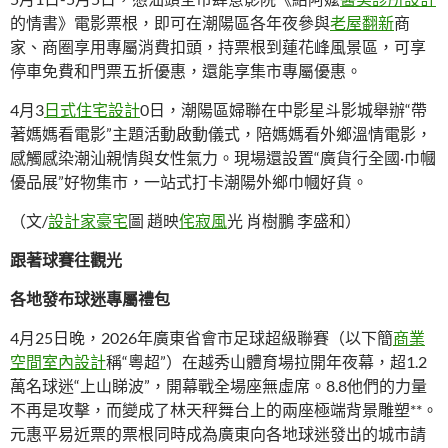
的情書》電影票根，即可在潮陽區各年夜參與
老屋翻新
商
家、商圈享用專屬消費扣頭，持票根到蓮花峰風景區，可享
停車免費和門票五折優惠，還能享集市專屬優惠。
4月3
日式住宅設計
0日，潮陽區婦聯在中影星斗影城舉辦“帶
著媽媽看電影”主題活動啟動儀式，陪媽媽看外鄉溫情電影，
感觸感染潮汕親情與女性氣力。現場還設置“廣貨行全國·巾幗
優品展”好物集市，一站式打卡潮陽外鄉巾幗好貨。
（文/
設計家豪宅
圖 趙映
侘寂風
光 肖樹鵬 李盛和）
跟著球賽往觀光
各地發布球迷專屬禮包
4月25日晚，2026年廣東省會市足球超級聯賽（以下簡
商業
空間室內設計
稱“粵超”）在越秀山體育場拉開年夜幕，超1.2
萬名球迷“上山睇波”，開幕戰全場座無虛席。8.8他們的力量
不再是攻擊，而變成了林天秤舞台上的兩座極端背景雕塑**。
元惠平易近票的票根同時成為廣東向各地球迷發出的城市請