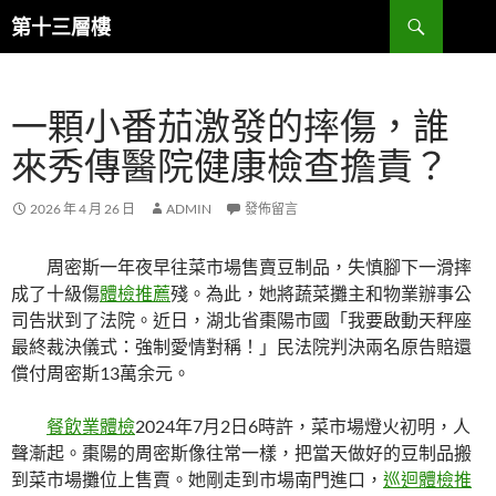
跳
搜
第十三層樓
至
尋
主
要
一顆小番茄激發的摔傷，誰
內
容
來秀傳醫院健康檢查擔責？
2026 年 4 月 26 日
ADMIN
發佈留言
周密斯一年夜早往菜市場售賣豆制品，失慎腳下一滑摔
成了十級傷
體檢推薦
殘。為此，她將蔬菜攤主和物業辦事公
司告狀到了法院。近日，湖北省棗陽市國「我要啟動天秤座
最終裁決儀式：強制愛情對稱！」民法院判決兩名原告賠還
償付周密斯13萬余元。
餐飲業體檢
2024年7月2日6時許，菜市場燈火初明，人
聲漸起。棗陽的周密斯像往常一樣，把當天做好的豆制品搬
到菜市場攤位上售賣。她剛走到市場南門進口，
巡迴體檢推