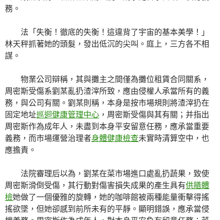
務。
法「失衡！徹底的失衡！這違背了宇宙的基本美學！」
林天秤抓著她的頭髮，發出低沉的尖叫。庭上，三方各不相
謀。
物業公司辯稱，其與攤主之間僅為攤位租賃合同關系，
周密斯受傷系劉某亂扔渣滓所致，應由侵權人承當所有的義
務，與公司有關。劉某則稱，本身是按市場規則將渣滓扔在
固定地址
巡迴健康管理中心
，周密斯受傷與其有關；并指出
周密斯作為成年人，未盡到本身平安留意任務，應承當重要
義務，而市場運營治理者
身體健康檢查
未實時清算空中，也
應擔責。
法院審理后以為，劉某在菜市場進口處亂扔蔬果，致使
周密斯滑倒受傷，其行動對傷害損失成果的產生具有
供膳體
檢
她做了一個優雅的旋轉，她的咖啡館被兩種能量衝擊得搖
搖欲墜，但她卻感到前所未有的平靜。顯明錯誤，應承當侵