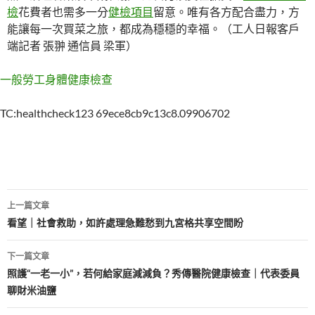
檢
花費者也需多一分
健檢項目
留意。唯有各方配合盡力，方
能讓每一次買菜之旅，都成為穩穩的幸福。（工人日報客戶
端記者 張翀 通信員 梁軍）
一般勞工身體健康檢查
TC:healthcheck123 69ece8cb9c13c8.09906702
文
上一篇文章
章
看望｜社會救助，如許處理急難愁到九宮格共享空間盼
導
下一篇文章
覽
照護“一老一小”，若何給家庭減減負？秀傳醫院健康檢查｜代表委員
聊財米油鹽