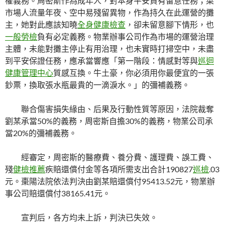
權義務。周密斯作為成年人，對本身平安負有留意任務；菜
市場人流量年夜、空中易殘留異物，作為持久在此運營的攤
主，她對此應該知曉
全身健康檢查
，卻未留意腳下情形，也
一般勞檢
負有必定義務。物業辦事公司作為市場的運營治理
主體，未能對攤主停止有用治理，也未實時打掃空中，未盡
到平安保證任務，應承當響應「第一階段：情感對等與
巡迴
健康管理中心
質感互換。牛土豪，你必須用你最便宜的一張
鈔票，換取張水瓶最貴的一滴淚水。」的彌補義務。
聯合傷害損失緣由、后果及行動性質等原因，法院裁奪
劉某承當50%的義務，周密斯自擔30%的義務，物業公司承
當20%的彌補義務。
經審定，周密斯的醫療費、養分費、護理費、誤工費、
殘
健檢推薦
疾賠還償付金等各項所需支出合計190827
巡檢
.03
元。棗陽法院依法判決由劉某賠還償付95413.52元，物業辦
事公司賠還償付38165.41元。
宣判后，各方均未上訴，判決已失效。