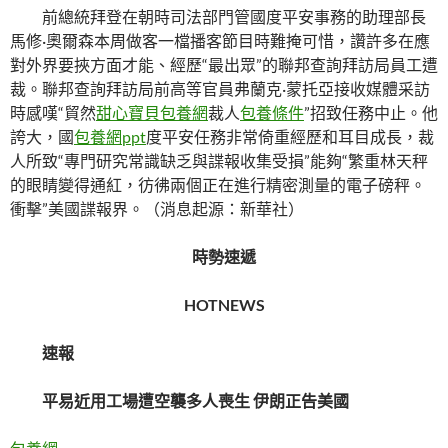
前總統拜登在朝時司法部門管國度平安事務的助理部長
馬修·奧爾森本周做客一檔播客節目時難掩可惜，讚許多在應
對外界要挾方面才能、經歷“最出眾”的聯邦查詢拜訪局員工遭
裁。聯邦查詢拜訪局前高等官員弗蘭克·蒙托亞接收媒體采訪
時感嘆“貿然
甜心寶貝包養網
裁人
包養條件
”招致任務中止。他
誇大，國
包養網ppt
度平安任務非常倚重經歷和耳目成長，裁
人所致“專門研究常識缺乏與諜報收集受損”能夠“繁重林天秤
的眼睛變得通紅，彷彿兩個正在進行精密測量的電子磅秤。
衝擊”美國諜報界。（消息起源：新華社）
時勢速遞
HOTNEWS
速報
平易近用工場遭空襲多人喪生 伊朗正告美國