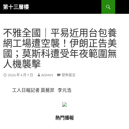
跳
搜
第十三層樓
至
尋
主
要
不雅全國｜平易近用台包養
內
容
網工場遭空襲！伊朗正告美
國；莫斯科遭受年夜範圍無
人機襲擊
2026 年 4 月 7 日
ADMIN
發佈留言
工人日報記者 莫蕎菲 李元浩
熱門播報