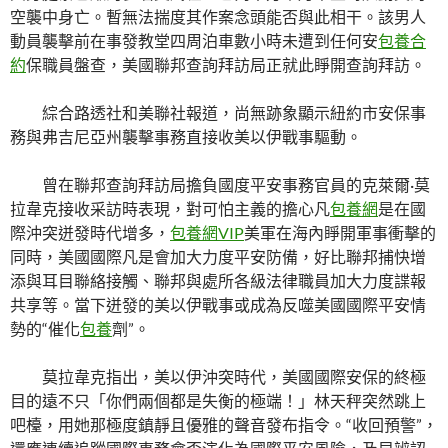
空襲中身亡。暫無法揣度其作案念頭能否與此相干。該男人
動員襲擊前在事發教堂四周泊車數小時未遭到任何安
包養合
約
保職員盤查，美國聯邦查詢拜訪局正就此睜開查詢拜訪。
綜合路透社和美聯社報道，尚無跡象顯示紐約市安保事
務與弗吉尼亞州襲擊事務直接收美以伊戰事驅動。
曾在聯邦查詢拜訪局擔負國度平安事務官員的克萊爾·莫
拉韋克接收采訪時表現，對可怕主義的擔心凡
包養網
是在國
際沖突迸發時代增多，
包養網VIP
美軍在海內睜開軍事衝擊的
同時，美國國際凡是會加大力度平安防備，好比聯邦捕快增
添與耳目聯絡接觸、聯邦與處所各級法律職員加大力度諜報
共享等。當下迸發的美以伊戰事或成為反噬美國國際平安情
勢的“催化
包養
劑”。
莫拉韋克指出，美以伊沖突時代，美國國際安保的終極
目的遠不只「你們兩個都是失衡的極端！」林天秤突然跳上
吧檯，用她那極度鎮靜且優雅的聲音發布指令。“收回預警”，