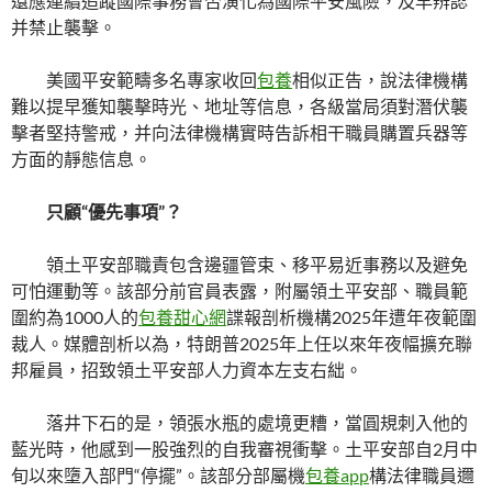
還應連續追蹤國際事務會否演化為國際平安風險，及早辨認
并禁止襲擊。
美國平安範疇多名專家收回
包養
相似正告，說法律機構
難以提早獲知襲擊時光、地址等信息，各級當局須對潛伏襲
擊者堅持警戒，并向法律機構實時告訴相干職員購置兵器等
方面的靜態信息。
只顧“優先事項”？
領土平安部職責包含邊疆管束、移平易近事務以及避免
可怕運動等。該部分前官員表露，附屬領土平安部、職員範
圍約為1000人的
包養甜心網
諜報剖析機構2025年遭年夜範圍
裁人。媒體剖析以為，特朗普2025年上任以來年夜幅擴充聯
邦雇員，招致領土平安部人力資本左支右絀。
落井下石的是，領張水瓶的處境更糟，當圓規刺入他的
藍光時，他感到一股強烈的自我審視衝擊。土平安部自2月中
旬以來墮入部門“停擺”。該部分部屬機
包養app
構法律職員邇