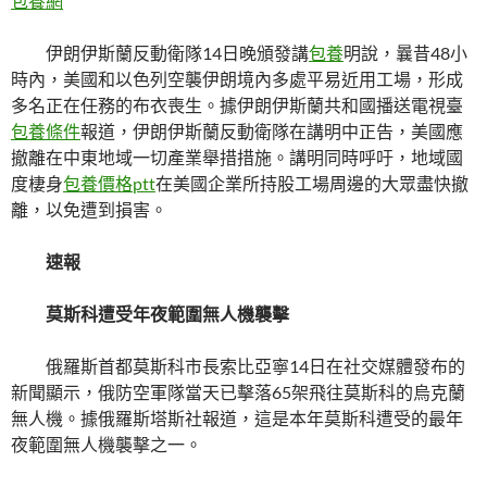
包養網
伊朗伊斯蘭反動衛隊14日晚頒發講
包養
明說，曩昔48小
時內，美國和以色列空襲伊朗境內多處平易近用工場，形成
多名正在任務的布衣喪生。據伊朗伊斯蘭共和國播送電視臺
包養條件
報道，伊朗伊斯蘭反動衛隊在講明中正告，美國應
撤離在中東地域一切產業舉措措施。講明同時呼吁，地域國
度棲身
包養價格ptt
在美國企業所持股工場周邊的大眾盡快撤
離，以免遭到損害。
速報
莫斯科遭受年夜範圍無人機襲擊
俄羅斯首都莫斯科市長索比亞寧14日在社交媒體發布的
新聞顯示，俄防空軍隊當天已擊落65架飛往莫斯科的烏克蘭
無人機。據俄羅斯塔斯社報道，這是本年莫斯科遭受的最年
夜範圍無人機襲擊之一。