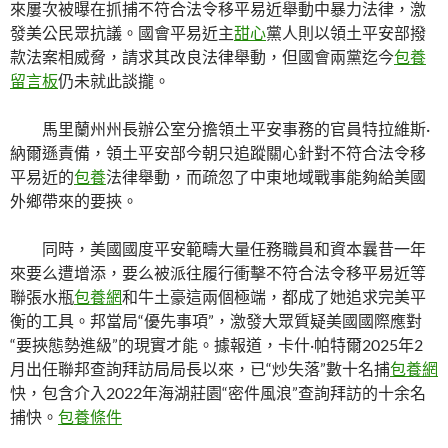
來屢次被曝在抓捕不符合法令移平易近舉動中暴力法律，激
發美公民眾抗議。國會平易近主
甜心
黨人則以領土平安部撥
款法案相威脅，請求其改良法律舉動，但國會兩黨迄今
包養
留言板
仍未就此談攏。
馬里蘭州州長辦公室分擔領土平安事務的官員特拉維斯·
納爾遜責備，領土平安部今朝只追蹤關心針對不符合法令移
平易近的
包養
法律舉動，而疏忽了中東地域戰事能夠給美國
外鄉帶來的要挾。
同時，美國國度平安範疇大量任務職員和資本曩昔一年
來要么遭增添，要么被派往履行衝擊不符合法令移平易近等
聯張水瓶
包養網
和牛土豪這兩個極端，都成了她追求完美平
衡的工具。邦當局“優先事項”，激發大眾質疑美國國際應對
“要挾態勢進級”的現實才能。據報道，卡什·帕特爾2025年2
月出任聯邦查詢拜訪局局長以來，已“炒失落”數十名捕
包養網
快，包含介入2022年海湖莊園“密件風浪”查詢拜訪的十余名
捕快。
包養條件