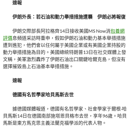
速報
伊朗外長：若石油和動力舉措措施遭襲 伊朗必將報復
伊朗交際部長阿拉格齊14日接收美國MS Now消
包養網
評價
息頻道采訪時重申，假如伊朗石油和動力基本舉措措施
遭到進犯，他們會以任何屬于美國企業或有美國企業持股的
動力舉措措施為目的。美國總統特朗普13日在社交媒體上發
文稱，美軍激烈轟炸了伊朗石油出口關鍵哈爾克島，但沒有
選擇摧毀島上石油基本舉措措施。
速報
德國有名哲學家哈貝馬斯去世
據德國媒體報道，德國有名哲學家、社會學家于爾根·哈
貝馬斯14日在德國南部施塔恩貝格市去世，享年96歲。哈貝
馬斯是東方馬克思主義法蘭克福學派的代表人物。