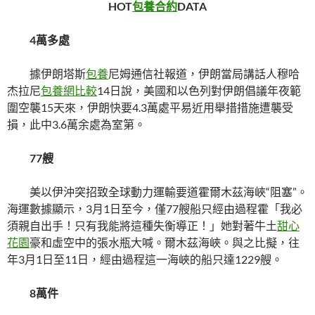
HOT
包養合約
DATA
4萬多處
據伊朗塔斯
包養
尼姆通信社報道，伊朗當局講話人穆哈
杰拉尼
包養網比較
14日說，美國和以色列對伊朗倡議年夜範
圍空襲15天來，伊朗快要4.3萬處平易近用舉措措施遭襲受
損，此中3.6萬余處為室第。
77艘
美以伊沖突招致全球動力運輸要道霍爾木茲海峽“阻塞”。
海運數據顯示，3月1日至今，僅77艘船只經由過程霍「我必
須親自出手！只有我能將這種失衡導正！」她對著牛土
甜心
花園
豪和虛空中的張水瓶大喊。爾木茲海峽。與之比擬，往
年3月1日至11日，經由過程這一海峽的船只達1229艘。
8萬件