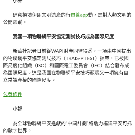
小
評
肆意損壞伊朗文明遺產的行
包養app
動，是對人類文明的
公開蹂躪。
我國一項物聯網平安協定測試技巧成為國際尺度
新華社記者日前從WAPI財產同盟得悉，一項由中國提出
的物聯網平安協定測試技巧（TRAIS-P TEST）提案，已被國
際尺度化組織（ISO）和國際電工委員會（IEC）結合發布成
為國際尺度。這是我國在物聯網平安技巧範疇又一項擁有自
立常識產權的國際尺度。
包養條件
小評
為全球物聯網平安進獻的“中國計劃”將助力構建平安可托
的數字世界。