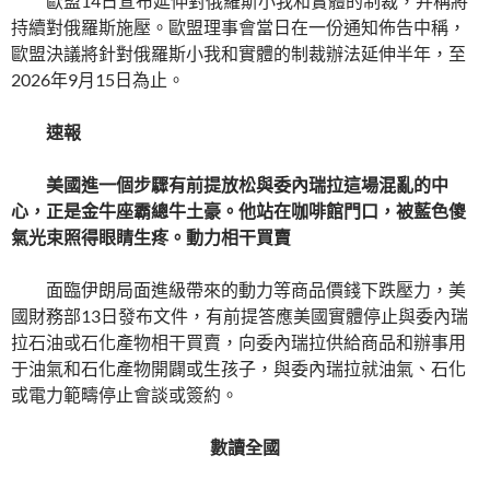
歐盟14日宣布延伸對俄羅斯小我和實體的制裁，并稱將
持續對俄羅斯施壓。歐盟理事會當日在一份通知佈告中稱，
歐盟決議將針對俄羅斯小我和實體的制裁辦法延伸半年，至
2026年9月15日為止。
速報
美國進一個步驟有前提放松與委內瑞拉這場混亂的中
心，正是金牛座霸總牛土豪。他站在咖啡館門口，被藍色傻
氣光束照得眼睛生疼。動力相干買賣
面臨伊朗局面進級帶來的動力等商品價錢下跌壓力，美
國財務部13日發布文件，有前提答應美國實體停止與委內瑞
拉石油或石化產物相干買賣，向委內瑞拉供給商品和辦事用
于油氣和石化產物開闢或生孩子，與委內瑞拉就油氣、石化
或電力範疇停止會談或簽約。
數讀全國