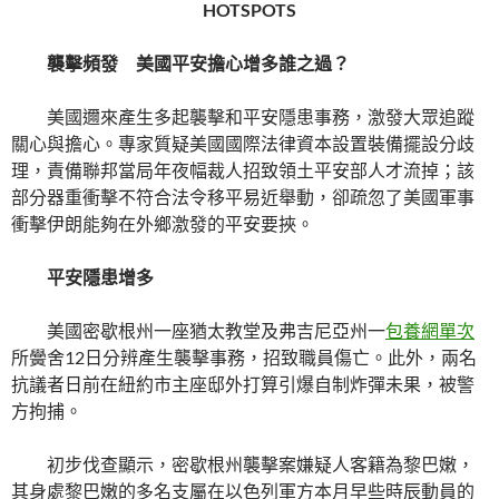
HOTSPOTS
襲擊頻發 美國平安擔心增多誰之過？
美國邇來產生多起襲擊和平安隱患事務，激發大眾追蹤
關心與擔心。專家質疑美國國際法律資本設置裝備擺設分歧
理，責備聯邦當局年夜幅裁人招致領土平安部人才流掉；該
部分器重衝擊不符合法令移平易近舉動，卻疏忽了美國軍事
衝擊伊朗能夠在外鄉激發的平安要挾。
平安隱患增多
美國密歇根州一座猶太教堂及弗吉尼亞州一
包養網單次
所黌舍12日分辨產生襲擊事務，招致職員傷亡。此外，兩名
抗議者日前在紐約市主座邸外打算引爆自制炸彈未果，被警
方拘捕。
初步伐查顯示，密歇根州襲擊案嫌疑人客籍為黎巴嫩，
其身處黎巴嫩的多名支屬在以色列軍方本月早些時辰動員的