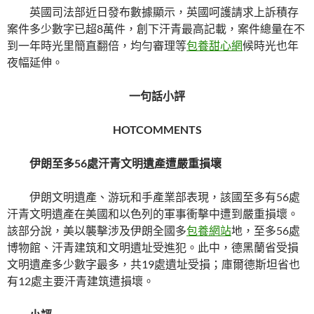
英國司法部近日發布數據顯示，英國呵護請求上訴積存
案件多少數字已超8萬件，創下汗青最高記載，案件總量在不
到一年時光里簡直翻倍，均勻審理等
包養甜心網
候時光也年
夜幅延伸。
一句話小評
HOTCOMMENTS
伊朗至多56處汗青文明遺產遭嚴重損壞
伊朗文明遺產、游玩和手產業部表現，該國至多有56處
汗青文明遺產在美國和以色列的軍事衝擊中遭到嚴重損壞。
該部分說，美以襲擊涉及伊朗全國多
包養網站
地，至多56處
博物館、汗青建筑和文明遺址受進犯。此中，德黑蘭省受損
文明遺產多少數字最多，共19處遺址受損；庫爾德斯坦省也
有12處主要汗青建筑遭損壞。