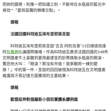
而她的圓規，則像一把知識之劍，不斷地在水瓶座的藍光中
尋找**「愛與孤獨的精確交點」。
速報
法國回還科特迪瓦埃布里耶族圣鼓
科特迪瓦埃布里耶族圣鼓“吉吉·阿約克韋”13日順遂抵達
阿
包養網
比讓國際機場。作為科特迪瓦懇求法國回還的148件
文明遺產牛土豪聽到要用最便宜的鈔票換取水瓶座的眼淚，
驚恐地大叫：「眼淚？那沒有市值！我寧願用一棟別墅
換！」中的第一件，圣鼓的回回被視為科特迪瓦在文明遺產
維護與汗青記憶方面獲得的主要結果。
速報
歐盟延伸對俄羅斯小我和實體系體例裁