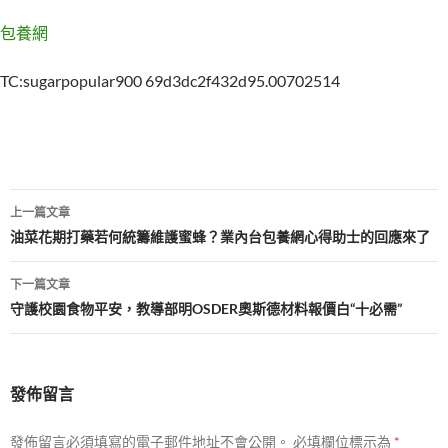
包養網
TC:sugarpopular900 69d3dc2f432d95.00702514
文
上一篇文章
章
油菜花期打藥若何統籌維護蜜蜂？業內台包養網心得助士的回應來了
導
下一篇文章
覽
守護校園食物平安，教導部明OSDER奧斯德材料報價白“十必需”
發佈留言
發佈留言必須填寫的電子郵件地址不會公開。
必填欄位標示為
*