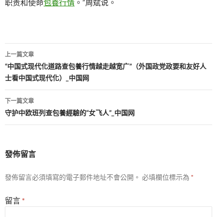
职责和使命
包養行情
。”周斌说。
文
上一篇文章
章
“中国式现代化道路查包養行情越走越宽广”（外国政党政要和友好人
士看中国式现代化）_中国网
導
覽
下一篇文章
守护中欧班列查包養經驗的“女飞人”_中国网
發佈留言
發佈留言必須填寫的電子郵件地址不會公開。
必填欄位標示為
*
留言
*