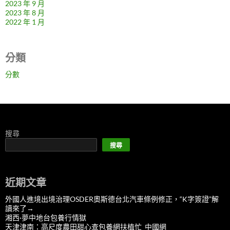
2023 年 9 月
2023 年 8 月
2022 年 1 月
分類
分數
搜尋
搜尋
近期文章
外國人進境出境治理OSDER奧斯德台北汽車條例修正，“K字簽證”解
讀來了→
湘西·夢中地台包養行情獄
天津津南：高尺度農田甜心查包養網扶植忙_中國網