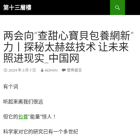
跳
搜
第十三層樓
至
尋
主
要
两会向“查甜心寶貝包養網新”
內
容
力丨探秘太赫兹技术 让未来
照进现实_中国网
2024 年 3 月 7 日
ADMIN
發佈留言
有个词
听起来离我们很远
但它的
包養
“能量”惊人！
科学家对它的研究已有一个多世纪