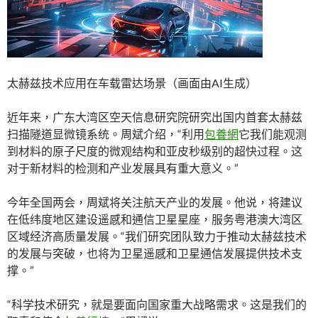
太赫兹技术应用在车载雷达场景（画面由AI生成）
近年来，广东大湾区空天信息研究院研究出国内首套太赫兹
扫描隧道显微镜系统。周斌介绍，“利用
包養網
它我们能观测
到材料的原子尺度的微观结构和亚皮秒级别的超快过程。这
对于新材料的检测和产业发展具有重大意义。”
今年全国两会，周斌将关注航天产业的发展。他说，将建议
在低纬度地区建设遥感和通信卫星星座，服务粤港澳大湾区
区域经济高质量发展。“我们研究团队致力于推动太赫兹技术
的发展与突破，也将为卫星遥感和卫星通信发展提供技术支
撑。”
“科学技术研究，就是要面向国家重大战略需求。这是我们的