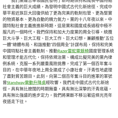
我們黨連合率領國民發明了新時期保持和成長中國特點
社會主義的巨大成績，為發明中國式古代化新途徑、完成中
華平易近族巨大回復供給了更為完美的軌制包管、更為堅實
的物資基本、更為自動的精力氣力。黨的十八年夜以來，中
國特點社會主義進進新時期，這是黨和國度成長過程中極不
服凡的一個時代。我們保持和加大力度黨的周全引導，統攬
巨大斗爭、巨大工程、巨大工作、巨大幻想，兼顧推動“五位
一體”總體布局、和諧推動“四個周全”計謀布局，保持和完美
中國特點社會主義軌制、推動
Razer雷蛇電競椅
國度管理系統
和管理才能古代化，保持依規治黨、構成比擬完美的黨內律
例系統，克服一系列嚴重風險挑釁，完成了第一個百年奮斗
目的，在中華年夜地上周全建成了小康社會，汗青性地處理
了盡對貧苦題目。此刻，向第二個百年奮斗目的進軍的軍號
曾
Standway電動升降桌
經吹響，我們走中國式古代化新途
徑，具有無比遼闊的時期舞臺，具有無比深摯的汗青底蘊，
具有無比強盛的進步定力，我們將果斷不移沿著這條光亮年
夜道走下往。