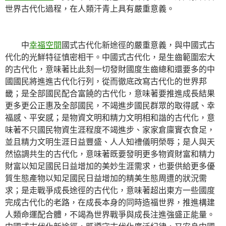
世界古代化過程，在人類汗青上具有嚴重意義。
中
幸福空間
國式古代化新途徑的嚴重意義，與中國式古
代化的光鮮特征慎密相干。中國式古代化，是生齒範圍宏大
的古代化，意味著比此刻一切發財國度生齒總和還要多的中
國國民將進進古代化行列，從而徹底改寫古代化的世界邦
畿；是全部國民配合富饒的古代化，意味著要推進成長結果
更多更公正惠及全部國民，不竭進步國民群眾的取得感、幸
福感、平安感；是物資文明和精力文明相和諧的古代化，意
味著不只國民物資生涯程度不竭進步、家家倉廩實衣食足，
並且精力文明生涯日益豐盛、人人知禮儀明榮辱；是人與天
然協調共生的古代化，意味著既要發明更多物資財富和精力
財富以知足國民日益增加的美妙生涯需求，也要供給更多優
質生態產物以知足國民日益增加的精美生態周遭的狀況需
求；是走戰爭成長途徑的古代化，意味著超出東方一些國度
完成古代化的老路，在成長本身的同時造福世界，推進構建
人類命運配合體，不竭為世界戰爭與成長注進強盛正能量。