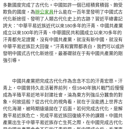
多數國度完成了古代化。中國如許一個已經積貧積弱、飽受
欺負的國度，為
辦公家具
什么能在一百年里發明了中國式古
代化新途徑、發明了人類古代化史上的古跡？習近平總書記
誇大：“中華平易近族近代以來180多年的汗青、中國共產黨
成立以來100年的汗青、中華國民共和國成立以來70多年的
汗青都充足證實，沒有中國共產黨，就沒有新中國，就沒有
中華平易近族巨大回復。”汗青和實際都表白，我們可以或許
發明中國式古代化新途徑，最基礎就在于有中國共產黨的剛
強引導。
中國共產黨把完成古代化作為念念不忘的汗青宏愿。汗
青上，中國曾持久走活著界前列，但1840年鴉片戰鬥后慢慢
成為半殖平易近地半封建社會，淪為東方列強瓜分蠶食的對
象。何故這般？從古代化的視角看，就在于沒能遇上世界古
代化海潮，被時期遠遠拋在了后面。若何完成古代化，是解
救平易近族危亡、完成平易近族回復繞不外的課題。中國共
產黨出生于中華平易近族存亡生死之際，在中國完成古代化