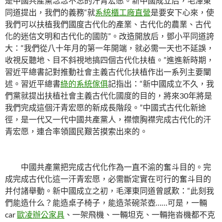
是中國共產黨念念不忘的汗青宏愿。新中國成立后，毛澤東
同道提出，我們的義務“就
系統櫃工廠直營
是要安下心來，使
我們可以扶植我們國度古代化的產業、古代化的農業、古代
化的迷信文明和古代化的國防”。改造開放后，鄧小平同道誇
大：“我們從八十年月的第一年開端，就必需一天也不延誤，
收視反聽地、目不斜視地搞四個古代化扶植。”進進新時期，
習近平總書記對推動社會主義古代化扶植作出一系列主要闡
述。習近平總書
綠的系統傢俱
記指出：“新中國成立不久，我
們黨就提出扶植社會主義古代化國度的目的，將來30年將是
我們完成這個汗青宏愿的新成長階段。”中國式古代化新途
徑，是一代又一代中國共產黨人，襟懷胸襟完成古代化的汗
青宏愿，連合率領國民艱苦摸索出來的。
中國共產黨把完成古代化作為一直不渝的奮斗目的。完
成完成古代化這一汗青宏愿，必需斷定實在可行的奮斗目的
并付諸舉動。新中國成立之初，毛澤東同道曾感歎：“此刻我
們能造什么？能造桌子椅子，能造茶碗茶壺……可是，一輛
car
歐凌辦公家具
、一架飛機、一輛坦克、一輛拖沓機都不克