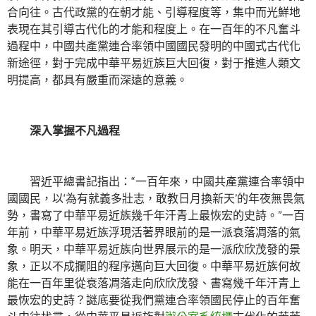
合向往。古代政黨的在朝才能、引導程度等，集中而光鮮地
表現在其引導古代化的才能和程度上。在一百年的不凡奮斗
過程中，中國共產黨連合率領中國國民發明的中國式古代化
新途徑，對于完成中華平易近族巨大回復，對于推進人類文
明提高，都具有嚴重而深遠的意義。
深入掌握不凡過程
習近平總書記指出：“一百年來，中國共產黨連合率領中
國國民，以‘為有就義多壯志，敢教日月換新天’的年夜無畏氣
勢，書寫了中華平易近族幾千年汗青上最恢宏的史詩。”一百
年前，中華平易近族浮現活著界眼前的是一派衰落凋落的氣
象。明天，中華平易近族向世界展示的是一派欣欣茂發的景
象，正以不成攔阻的程序邁向巨大回復。中華平易近族何故
能在一百年里從衰落凋落走向欣欣茂發、書寫幾千年汗青上
最恢宏的史詩？謎底要從我們黨連合率領國民停止的百年奮