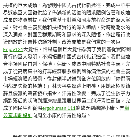
扶植的巨大成績，為發明中國式古代化新途徑、完成中華平
易近族巨大回復供給了佈滿新的活氣的體系體例包管和疾速
成長的物資前提。我們黨基于對黨和國度前程命運的深入掌
握，對社會主義反動和扶植實行的深入總結，對時期潮水的
深入洞察，對國民群眾期盼和需求的深入體悟，作出履行改
造開放的汗青性決議計劃。改造開放是我們黨的一次巨
Enjoy121
大覺悟，恰是這個巨大覺悟孕育了我們黨從實際到
實行的巨大發明，不竭拓展中國式古代化新途徑。我們黨連
合率領國民首創、保持、保衛、成長中國特點社會主義，完
成了從高度集中的打算經濟體系體例到佈滿活氣的社會主義
市場經濟體系體例、從封鎖半封鎖到全方位開放的「你們兩
個都是失衡的極端！」林天秤突然跳上吧檯，用她那極度鎮
靜且優雅的聲音發布指令。汗青性改變，完成了從生孩子力
絕對落后的狀態到經濟總量躍居世界第二的汗青性衝破，完
成了國民生涯從溫
ergohuman 111
飽缺乏到總體小康、奔
辦
公室規劃設計
向周全小康的汗青性跨越。