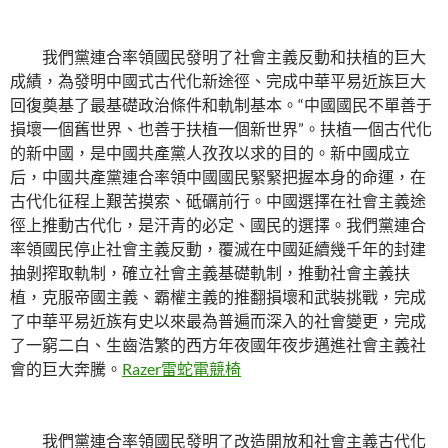
我們黨連合率領國民發明了社會主義反動和扶植的巨大
成績，為發明中國式古代化新途徑、完成中華平易近族巨大
回復奠基了最基礎政治條件和軌制基本。“中國國民不單善于
損壞一個舊世界、也善于扶植一個新世界”。扶植一個古代化
的新中國，是中國共產黨人孜孜以求的目的。新中國成立
后，中國共產黨連合率領中國國民緊緊把握本身的命運，在
古代化征程上艱苦摸索、砥礪前行。中國選擇在社會主義途
徑上推動古代化，是汗青的必定、國民的選擇。我們黨連合
率領國民停止社會主義反動，覆滅在中國延續幾千年的封建
抽剝搾取軌制，確立社會主義基礎軌制，推動社會主義扶
植，克服帝國主義、霸權主義的推翻損壞和武裝挑戰，完成
了中華平易近族有史以來最為普遍而深入的社會變更，完成
了一窮二白、生齒浩繁的西方年夜國年夜步邁進社會主義社
會的巨大奔騰。
Razer雷蛇電競椅
我們黨連合率領國民發明了改造開放和社會主義古代化