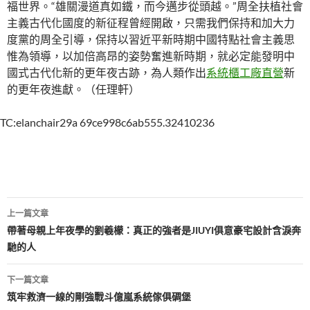
福世界。“雄關漫道真如鐵，而今邁步從頭越。”周全扶植社會
主義古代化國度的新征程曾經開啟，只需我們保持和加大力
度黨的周全引導，保持以習近平新時期中國特點社會主義思
惟為領導，以加倍高昂的姿勢奮進新時期，就必定能發明中
國式古代化新的更年夜古跡，為人類作出
系統櫃工廠直營
新
的更年夜進獻。（任理軒）
TC:elanchair29a 69ce998c6ab555.32410236
文
上一篇文章
章
帶著母親上年夜學的劉羲檬：真正的強者是JIUYI俱意豪宅設計含淚奔
馳的人
導
覽
下一篇文章
筑牢救濟一線的剛強戰斗億嵐系統傢俱碉堡