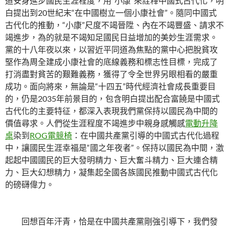
道安身進步國民生涯程度，用“小康”來詮釋中國式古代化，明
白提出到20世紀末“在中國樹立一個小康社會”。隨同中國式
古代化的推動，“小康”尺度不竭晉陞、內在不竭豐盛、請求不
竭進步，為的就是不竭知足國民日益增加的美妙生涯需求。
黨的十八年夜以來，以習近平同道為焦點的黨中心把脫貧攻
堅作為周全建成小康社會的底線義務和標志性目標，完成了
打消盡對貧苦的艱難義務，獲得了令全世界另眼相看的嚴重
成功。面向將來，無論是“十四五”時代經濟社會成長重要目
的，仍是2035年前景目的，包含明白提出配合富饒是中國式
古代化的主要特征，都深入表現我們黨保持以國民為中間的
價值尋求。人們從生涯程度不竭進步中親身感觸感
電動升降
桌
染到
ROG電競椅
：在中國共產黨引導的中國式古代化過程
中，讓國民生涯幸福是“國之年夜者”。保持以國民為中間，激
起起中國國民的巨大發明精力、巨大奮斗精力、巨大連合精
力、巨大幻想精力，凝集起全國各族國民推動中國式古代化
的磅礴偉力。
回想百年汗青，恰是在中國共產黨剛強引導下，我們發