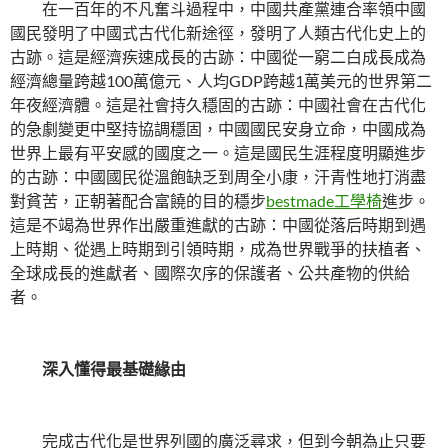
在一百年的不凡奮斗過程中，中國共產黨連合率領中國
國民發明了中國式古代化新途徑，發明了人類古代化史上的
古跡。這是經濟疾速成長的古跡：中國從一窮二白成長成為
經濟總量跨越100萬億元、人均GDP跨越1萬美元的世界第二
年夜經濟體。這是社會持久穩固的古跡：中國社會在古代化
的急劇變更中堅持協調穩固，中國國民安身立命，中國成為
世界上最有平安感的國度之一。這是國民生涯程度明顯進步
的古跡：中國國民從溫飽缺乏到周全小康，汗青性地打消盡
對貧苦，正朝著配合富饒的目的穩步
bestmade工學椅
進步。
這是不竭為世界作出嚴重進獻的古跡：中國從落后時期到遇
上時期、從遇上時期到引領時期，成為世界戰爭的扶植者、
全球成長的進獻者、國際次序的保護者、公共產物的供給
者。
深入懂得最基礎緣由
完成古代化是世界列國的廣泛尋求，但到今朝為止只要