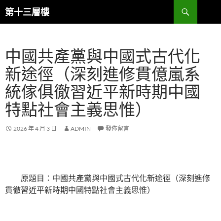
跳
搜
第十三層樓
至
尋
主
要
中國共產黨與中國式古代化
內
容
新途徑（深刻進修貫億嵐系
統傢俱徹習近平新時期中國
特點社會主義思惟）
2026 年 4 月 3 日
ADMIN
發佈留言
原題目：中國共產黨與中國式古代化新途徑（深刻進修
貫徹習近平新時期中國特點社會主義思惟）