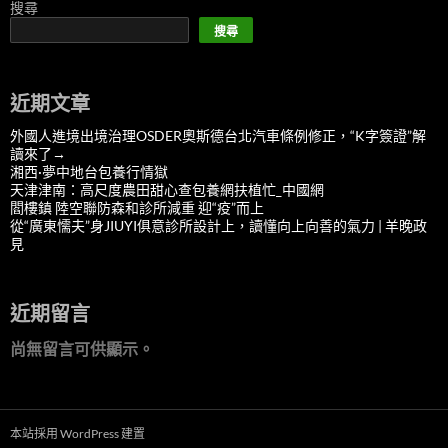
搜尋
搜尋
近期文章
外國人進境出境治理OSDER奧斯德台北汽車條例修正，“K字簽證”解
讀來了→
湘西·夢中地台包養行情獄
天津津南：高尺度農田甜心查包養網扶植忙_中國網
閻樓鎮 陸空聯防森和診所減重 迎“疫”而上
從“廣東懦夫”身JIUYI俱意診所設計上，讀懂向上向善的氣力 | 羊晚政
見
近期留言
尚無留言可供顯示。
本站採用 WordPress 建置