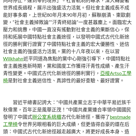
同時停止，達到零的境界」。社會軌制的尋求，深入轉變著
世界成長過程，展示出強盛活力活氣。但社會主義成長不成
能好事多磨，上世紀80年月末90年月初，蘇聯崩潰、東歐劇
變，“社會主義掉敗論”“汗青終結論”一度甚囂塵上。面臨宏大
壓力和挑釁，中國一直沒有搖動對社會主義的果斷信心，保
持和拓展中國特點社會主義途徑，以發明中國式古代化新途
徑的勝利實行證實了中國特點社會主義的宏大優勝性、迷信
社會主義的強盛活力活氣。黨的十八年夜以來，在以習
Wilkhahn
近平同道為焦點的黨中心剛強引導下，中國特點社
會主義進進新時期，黨和國度工作獲得汗青性成績、產生汗
青性變更。中國式古代化新途徑的勝利實行，
亞梭Artso工學
椅
是對社會主義迷信性、真諦性的最好查驗、最好證實。
習近平總書記誇大：“中國共產黨立志于中華平易近族千
秋偉業，百年正是風華正茂！”中國共產黨連合率領中國國民
發明了中國式
辦公室系統櫃
古代化新途徑，獲得了
bestmade
工學椅
令世界另眼相看的巨大成績，但更值得自豪的還在后
頭：中國式古代化新途徑越走越廣大，將更好成長本身、造