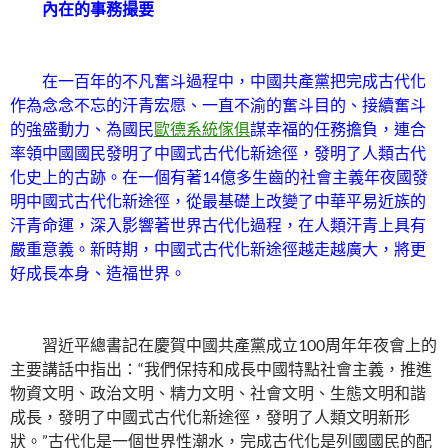
內在的事務撮要
在一百年的不凡奮斗過程中，中國共產黨把完成古代化
作為念念不忘的汗青宏愿、一直不渝的奮斗目的、接續奮斗
的強盛動力、為國民
歐德系統傢俱
謀幸福的任務擔負，連合
率領中國國民發明了中國式古代化新途徑，發明了人類古代
化史上的古跡。在一個有著14億多生齒的社會主義年夜國發
明中國式古代化新途徑，從最基礎上改變了中華平易近族的
汗青命運，深入影響著世界古代化過程，在人類汗青上具有
嚴重意義。新時期，中國式古代化新途徑越走越廣大，將更
好成長本身、造福世界。
習近平總書記在慶賀中國共產黨成立100周年年夜會上的
主要講話中指出：“我們保持和成長中國特點社會主義，推進
物資文明、政治文明、精力文明、社會文明、生態文明和諧
成長，發明了中國式古代化新途徑，發明了人類文明新形
狀。”古代化是一個世界性潮水，完成古代化是列國國民的配