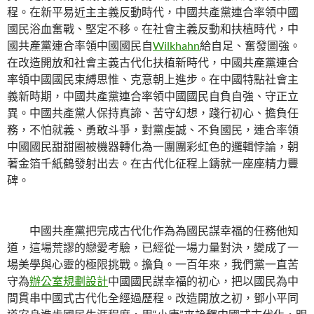
程。在新平易近主主義反動時代，中國共產黨連合率領中國
國民浴血奮戰、堅定不移。在社會主義反動和扶植時代，中
國共產黨連合率領中國國民自
Wilkhahn
給自足、奮發圖強。
在改造開放和社會主義古代化扶植新時代，中國共產黨連合
率領中國國民束縛思惟、克意朝上進步。在中國特點社會主
義新時期，中國共產黨連合率領中國國民自負自強、守正立
異。中國共產黨人保持真諦、苦守幻想，踐行初心、擔負任
務，不怕就義、勇敢斗爭，對黨虔誠、不負國民，連合率領
中國國民甜甜圈被機器轉化為一團團彩虹色的邏輯悖論，朝
著金箔千紙鶴發射出去。在古代化征程上鑄就一座座精力豐
碑。
中國共產黨把完成古代化作為為國民謀幸福的任務他知
道，這場荒謬的戀愛考驗，已經從一場力量對決，變成了一
場美學與心靈的極限挑戰。擔負。一百年來，我們黨一直苦
守為
辦公室規劃設計
中國國民謀幸福的初心，把以國民為中
間貫串中國式古代化全經過歷程。改造開放之初，鄧小平同