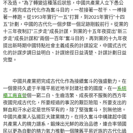
不及造。”為了轉變這種落后狀態，中國共產黨人立下愚公
志，將完成古代化作為奮斗目的，一茬接著一茬干、一棒接
著一棒跑。從1953年實行“一五”打算，到2021年實行“十四
五”計劃，中國的古代化一個步驟一個足跡剛毅前行。從黨的
十三年夜制訂“三步走”成長計謀，到黨的十五年夜提出“新三
步走”成長計謀和“兩個一百年”奮斗目的，再到黨的十九年夜
提出新時期中國特點社會主義成長的計謀設定，中國式古代
化的計謀步調日益明白、計謀途徑日益清楚、計謀計劃日益
完整。
中國共產黨把完成古代化作為接續奮斗的強盛動力。在
一個曾持久處于半殖平易近地半封建社會的國度，在一
系統
櫃工廠直營
個一窮二白、生齒浩繁、成長很不服衡的西方年
夜國完成古代化，所要經過的事況的艱巨險阻、所要支出的
鮮血和汗水必定是世所罕有的，除了堅強奮斗，別無他途。
中國共產黨人弘揚巨大建黨精力，在持久奮斗中構建起中國
共產黨人的精力譜系，鍛煉出光鮮的政治品德，連合率領國
民以更為自動的精力氣力推動一個陳舊平易近族的古代化過