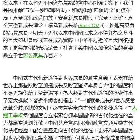
夜以來，在以習近平同道為焦點的黨中心剛強引導下，我們
兼顧推動“五位一體”總體布局、和諧推動“四個周全”計謀布
局，周全深化改造開放，安身新成長階段，完全、正確、周
全貫徹新成長理念，構建新成長格
iRock T07
式，推進高東西
的品質成長。明天，近代以來中國國民求之不得并為之奮斗
的巨大幻想曾經或正在成為實際，中華平易近族巨大回復迎
來了史無前例的光亮遠景，社會主義中國以加倍宏偉的身姿
矗立于世
辦公家具
界西方。
中國式古代化新途徑對世界成長的嚴重意義，表現在給
世界上那些既盼望加速成長又盼望堅持本身自力性的國度和
平易近族供給了全新選擇，為人類對古代化途徑的摸索作出
了宏大進獻。習近平總書記指出：“一個戰爭成長的世界應當
承載分歧形狀的文明，必需兼容走向古代化的多樣途徑。”“
人
體工學椅
每個國度自立摸索合適本國國情的古代化途徑的盡
力都應當遭到尊敬。中國共產黨愿同列國政黨交通互鑒古代
化扶植經歷，配合豐盛走向古代化的途徑，更好為本國國民
和世界列國國民謀幸福。”中國這個世界上最年夜成長中國度