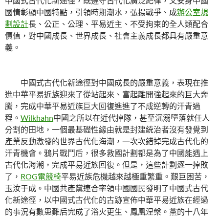
中國式古代化新途徑，既遵守古代化廣泛紀律，又安身中國
國情彰顯中國特點，引領時期潮水，弘揚戰爭、成
辦公室規
劃設計
長、公正、公理、平易近主、不受拘束的全人類配合
價值，對中國成長、世界成長、社會主義成長都具有嚴重意
義。
中國式古代化新途徑對中國成長的嚴重意義，表現在推
進中華平易近族迎來了從站起來、富起離開強起來的巨大奔
騰，完成中華平易近族巨大回復進進了不成逆轉的汗青過
程。
Wilkhahn
中國之所以在近代掉隊，甚至沉溺墮落就任人
分割的田地，一個最基礎性緣由就是封建統治者沒有發覺到
產業反動激發的世界古代化海潮，一次次錯掉完成古代化的
汗青機會。鴉片戰鬥后，很多救國計劃都是為了中國能遇上
古代化海潮，完成平易近族回復。但是，這些計劃逐一掉敗
了，
ROG電競椅
平易近族危機越來越極重繁重。艱巨困苦，
玉汝于成。中國共產黨連合率領中國國民發明了中國式古代
化新途徑，以中國式古代化的古跡宣佈中華平易近族在經過
的事況有數患難后完成了浴火更生、鳳凰涅槃。黨的十八年