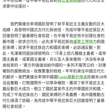
斗中往找尋，從中華平易近族對
辦公室系統櫃
古代化的苦苦
求索中往探討。
我們黨連合率領國民發明了新平易近主主義反動的巨大
成績，為發明中國式古代化新途徑、完成中華平易近族巨大
回復發明了最基礎社會前提。在半殖平易近地半封建社會的
舊中國，欲求古代化，必先求平易近族自
護脊工學椅
力和國
民束縛；欲求平易近族自力和國民束縛，必訴諸反動。對
此，毛澤東同道說得很明白：“汗青上但凡獨裁主義者，或帝
國主義者，或軍國主義者，非比及人家來推倒，決沒有本身
肯結束的。”東方列強強加給中國的一系列不服等公約，封建
權勢的腐敗統治，就像繁重的桎梏，牢牢約束住中國古代化
的腳步。我們黨連合率領中國國
Funte電動升降桌
民顛末28年
浴血奮戰，打敗國際外一切革命權勢，獲得了新平易近主主
義反動巨大成功，樹立了國民當家作主的中華國民共和國，
完成了平易近族自力、國民束縛的汗青義務，為中國推動古
代化掃清了妨礙，為完成中華平易近族巨大回復發明了最基
礎社會前提。