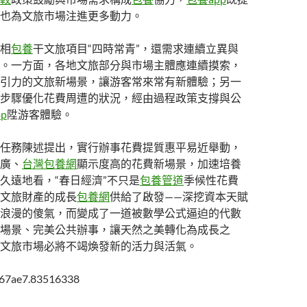
也為文旅市場注進更多動力。
相
包養
干文旅項目“四時常青”，還需求連續立異與
。一方面，各地文旅部分與市場主體應連續摸索，
引力的文旅新場景，讓游客常來常有新體驗；另一
步驟優化花費周遭的狀況，經由過程政策支撐與公
p
陞游客體驗。
任務陳述提出，實行辦事花費提質惠平易近舉動，
廣、
台灣包養網
顯示度高的花費新場景，加速培養
久遠地看，“春日經濟”不只是
包養管道
季候性花費
文旅財產的成長
包養網
供給了啟發——深挖資本天賦
浪漫的傻氣，而變成了一道被數學公式逼迫的代數
場景、完美公共辦事，讓天然之美轉化為成長之
文旅市場必將不竭煥發新的活力與活氣。
a67ae7.83516338