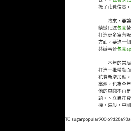
振了花費信念，
將來，要讓
精緻化運
包養
營
打造更多富有吸
方面，要進一個
共辦事晉
包養ap
本年的當局
打造一批帶動面
花費新增加點。
高潮，也為全年
他的單戀不再是
題。、立異花費
機，這般，中國
TC:sugarpopular900 69d28a98