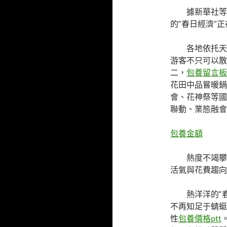
據新華社等
的“春日經濟”
各地依托天
游客不只可以散
二，
包養留言板
花田中品嘗暖鍋
會、花神祭等國
聯動、業態融會
包養金額
熱度不竭攀
活氣與花費趨向
熱洋洋的“
不再知足于蜻蜓
性
包養價格ptt