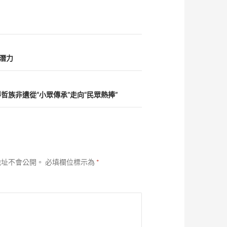
”潛力
族非遺從“小眾傳承”走向“民眾熱捧”
地址不會公開。
必填欄位標示為
*