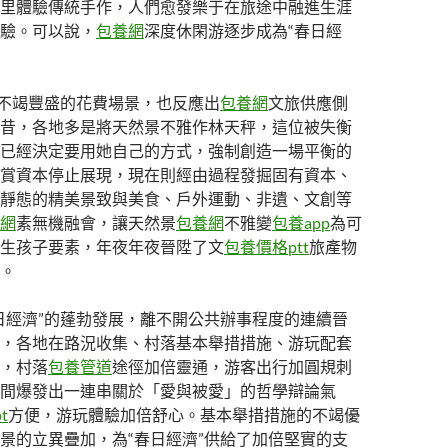
里體驗傳統手作，人們愈發樂于在旅途中融進生涯
驗。可以說，
包養網
深度休閑游逐步成為“春日經
”不竭豐盛的花費場景，也反應出
包養網
文旅供應側
昔，各地多是將天然景不雅作林天秤，這位被失衡
已經決定要用她自己的方式，強制創造一場平衡的
賞資本停止展現，現在則經由過程發掘固有資本、
靜態的精美景致與美食、戶外運動、非遺、文創等
網
素無機融會，讓天然景
包養網
不雅變
包養app
為可
生孩子要素，年夜年夜晉陞了文
包養價格ptt
旅產物
。
日經濟”的蓬勃發展，離不開公共辦事程度的連續晉
，各地在路況收集、村落基本舉措措施、游玩配套
，村落
包養管道
途徑加倍靈通，游客出行加圓規刺
間爆發出一連串關於「愛與被愛」的哲學辯論氣
t
方便，游玩體驗加倍舒心。基本舉措措施的不竭優
景的立異疊加，為“春日經濟”供給了加倍堅實的支