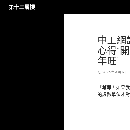
搜
第十三層樓
尋
跳
至
主
中工網
要
內
心得“
容
年旺”
2026 年 4 月 6 日
「等等！如果我
的虛數單位才