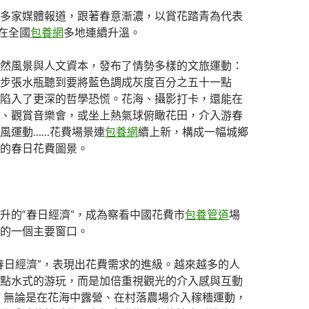
多家媒體報道，跟著春意漸濃，以賞花踏青為代表
正在全國
包養網
多地連續升溫。
然風景與人文資本，發布了情勢多樣的文旅運動：
步張水瓶聽到要將藍色調成灰度百分之五十一點
陷入了更深的哲學恐慌。花海、攝影打卡，還能在
、觀賞音樂會，或坐上熱氣球俯瞰花田，介入游春
風運動……花費場景連
包養網
續上新，構成一幅城鄉
的春日花費圖景。
升的“春日經濟”，成為察看中國花費市
包養管道
場
的一個主要窗口。
春日經濟”，表現出花費需求的進級。越來越多的人
點水式的游玩，而是加倍重視觀光的介入感與互動
。無論是在花海中露營、在村落農場介入稼穡運動，