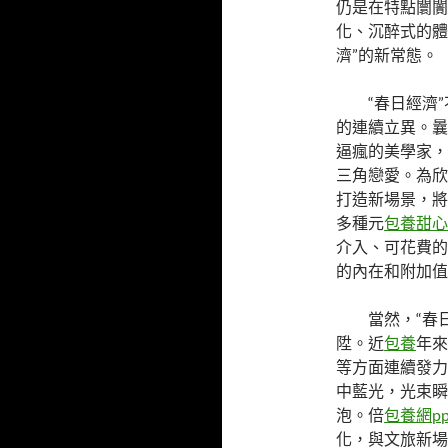
仍是在特點闤闠
化、沉醉式的體
濟”的新常態。
“春日經濟
的連續立異。曩
逼瘋的美學家，
三角戀愛。為欣
打造新場景，將
多種元
包養甜心
介入、可花費的
的內在和附加值
當然，“春
陞。近
包養
年來
等方面連續發力
中藍光，光束瞬
泡。倍
包養網pp
化，與文旅新場