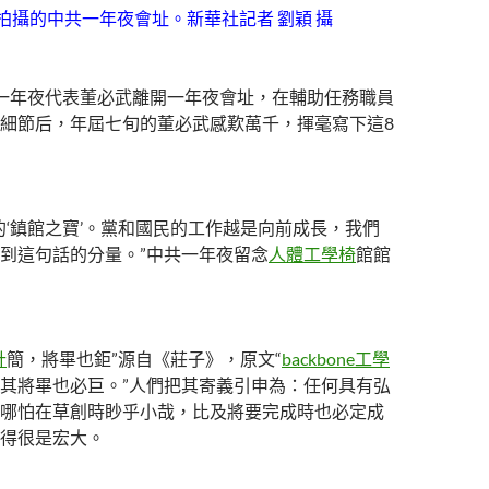
日拍攝的中共一年夜會址。新華社記者 劉穎 攝
一年夜代表董必武離開一年夜會址，在輔助任務職員
細節后，年屆七旬的董必武感歎萬千，揮毫寫下這8
的‘鎮館之寶’。黨和國民的工作越是向前成長，我們
到這句話的分量。”中共一年夜留念
人體工學椅
館館
計
簡，將畢也鉅”源自《莊子》，原文“
backbone工學
其將畢也必巨。”人們把其寄義引申為：任何具有弘
哪怕在草創時眇乎小哉，比及將要完成時也必定成
得很是宏大。