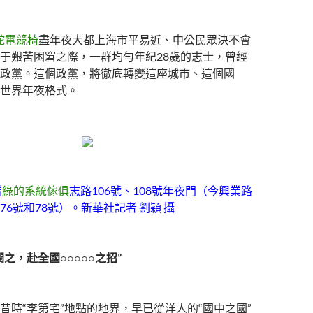
雷蛇電競椅
盡年夜大都上海市平易近、中公民眾決不會
于艱苦困窘之際，一群均勻年紀28歲的志士，曾經
政黨。這個政黨，將徹底轉變這座城市、這個國
世界年夜格式。
看
綠的系統傢俱
志路106號、108號年夜門（今興業路
76號和78號）。新華社記者 劉穎 攝
之，赴全國○○○○○之招”
昔時“李第宅”地點的地界，早已從洋人的“國中之國”