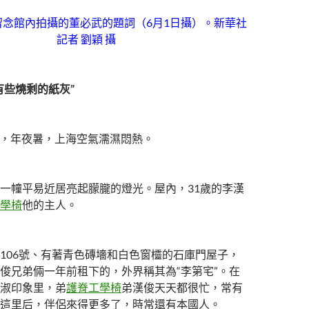
留念館內拍攝的董必武的題詞（6月1日攝）。新華社
記者 劉穎 攝
有些燒剩的紙灰”
3日，年夜暑，上海空氣濡濕悶熱。
一幢平易近居亮起朦朧的燈光。屋內，31歲的李漢
學椅
他的主人。
106號、有著青色磚墻和白色窗欞的石庫門屋子，
俊兄弟倆一年前租下的，外界稱其為“李第宅”。在
淑印象里，弟
護脊工學椅
弟漢俊天天都很忙，常有
這里后，伴侶來得更多了，時常還有本國人。