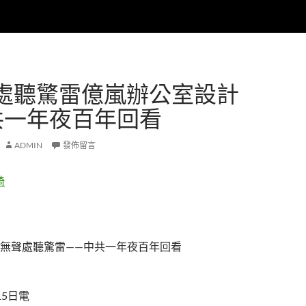
處聽驚雷億嵐辦公室設計
共一年夜百年回看
ADMIN
發佈留言
椅
聲處聽驚雷——中共一年夜百年回看
15日電