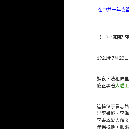
在中共一年夜
（一）“庭院里
1921年7月2
進夜，法租界里
俊正等著
人體工
這幢位于看志路
是李書城、李漢
李書城愛人薛文
伴侶找他，搬來