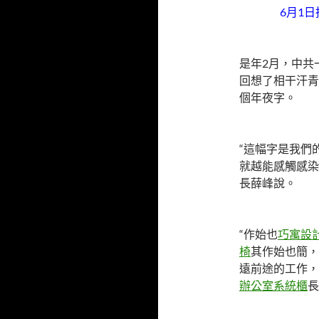
6月1
是年2月，中共
回想了相干汗青
個年夜字。
“這幅字是我們
就越能感觸感染
長薛峰說。
“作始也
巧寓設
椅
其作始也簡，
遠前途的工作，
辦公室系統櫃
長