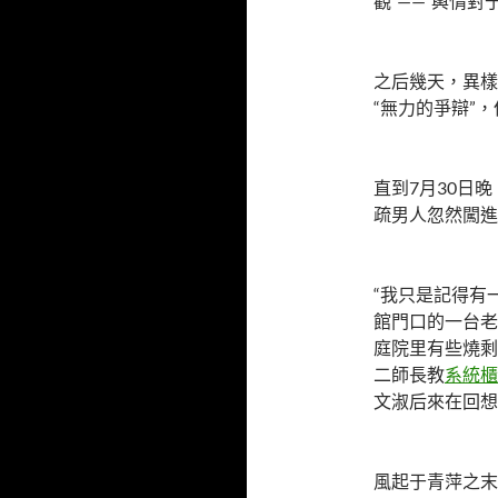
觀”——“輿情
之后幾天，異樣
“無力的爭辯”
直到7月30日
疏男人忽然闖進
“我只是記得有
館門口的一台老
庭院里有些燒剩
二師長教
系統櫃
文淑后來在回想
風起于青萍之末