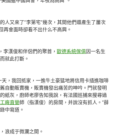
對于美國邀中國與會，年夜為高興”。
的人又來了“李第宅”幾次，其間他們還產生了屢次
，但再會面時卻看不出什么不高興。
晚，李漢俊和伴侶們的聚首，
歐德系統傢俱
因一名生
而就此打斷。
一天，我回抵家，一進牛土豪猛地將信用卡插進咖啡
舊自動販賣機，販賣機發出痛苦的呻吟。門就發明
的紙灰，廚師老廖告知我說，有法國巡捕來搜尋過
工廠直營
師（指漢俊）的房間，并說沒有抓人。”薛
錄中寫道。
，浪成于微瀾之間。