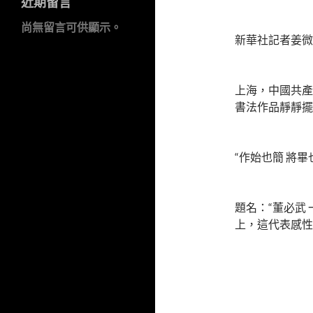
近期留言
尚無留言可供顯示。
新華社記者姜微
上海，中國共產
書法作品靜靜擺
“作始也簡 將畢
題名：“董必武
上，這代表感性