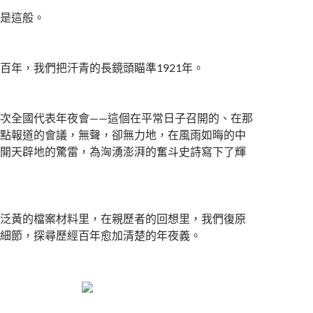
是這般。
百年，我們把汗青的長鏡頭瞄準1921年。
次全國代表年夜會——這個在平常日子召開的、在那
點報道的會議，無聲，卻無力地，在風雨如晦的中
開天辟地的驚雷，為洶湧澎湃的奮斗史詩寫下了輝
泛黃的檔案材料里，在親歷者的回想里，我們復原
細節，探尋歷經百年愈加清楚的年夜義。