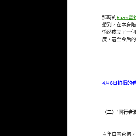
那時的
Razer
想到，在本身陷
悄然成立了一個
度，甚至今后的
4月8日拍攝的
（二）“同行者潤
百年白雲蒼狗。