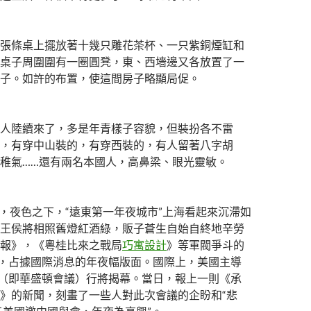
張條桌上擺放著十幾只雕花茶杯、一只紫銅煙缸和
桌子周圍圍有一圈圓凳，東、西墻邊又各放置了一
子。如許的布置，使這間房子略顯局促。
人陸續來了，多是年青樣子容貌，但裝扮各不雷
，有穿中山裝的，有穿西裝的，有人留著八字胡
稚氣……還有兩名本國人，高鼻梁、眼光靈敏。
，夜色之下，“遠東第一年夜城市”上海看起來沉滯如
王侯將相照舊燈紅酒綠，販子蒼生自始自終地辛勞
報》，《粵桂比來之戰局
巧寓設計
》等軍閥爭斗的
”，占據國際消息的年夜幅版面。國際上，美國主導
”（即華盛頓會議）行將揭幕。當日，報上一則《承
》的新聞，刻畫了一些人對此次會議的企盼和“悲