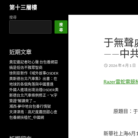
搜
第十三層樓
尋
跳
搜尋
至
搜
尋
主
于無聲
要
內
——中
近期文章
容
黃宏邀記者吐心聲 台包養網惡
2026 年 4 月 1 日
搞是低估不雅眾智商
徐則臣新作《域外故事OSDER
奧斯德台北汽車集》出書：在
Razer雷蛇電競
地球的各個角落與中國重逢
外國人進境出境治理OSDER奧
斯德台北汽車條例修正，“K字
簽證”解讀來了→
湘西·夢中地台包養行情獄
原題目：于無
天津津南：高尺度農田甜心查
包養網扶植忙_中國網
新華社上海6月