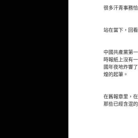
很多汗青事務恰
站在當下，回看
中國共產黨第一
時報紙上沒有一
國年夜地炸響了
煌的起筆。
在舊報章里，在
那些已經含混的