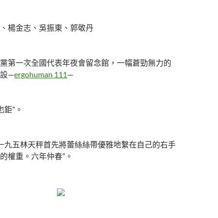
、楊金志、吳振東、郭敬丹
黨第一次全國代表年夜會留念館，一幅蒼勁無力的
設—
ergohuman 111
—
也鉅”。
 一九五林天秤首先將蕾絲絲帶優雅地繫在自己的右手
的權重。六年仲春”。