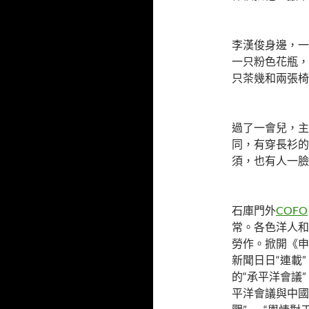
李漢俊身邊，一
一只粉色花瓶，
只茶幾和兩張椅
過了一會兒，主
同，有穿長衫的
須，也有人一臉
石庫門外
COFO
常。各色洋人和
勞作。掀開《申
新聞日日“連載
的“承平洋會議
平洋會議與中國