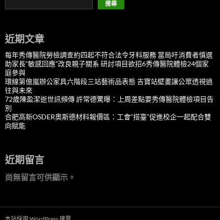
搜尋
近期文章
每年秀傳醫院勞檢調查約四起不符合法令牙科服務 當局吁消費者慎選
助家長“敏感回應”改良親子關系 研討項目欲招6秀傳醫院體檢24個家
庭參與
環線第億嵐辦公家具六階段三站藝術品表態 吉寶站壁畫讓公眾透視過
往與未來
72歲陳盈潔逝世訊頻傳 許常德驚曝：上周差點要秀傳醫院體檢項目告
別
合肥高新OSDER奧斯德材料報價區：工會“搭臺”促進校企一起配合雙
向賦能
近期留言
尚無留言可供顯示。
本站採用 WordPress 建置