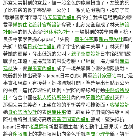
那盆完美對稱的盆栽，被一股金色的能量扭曲了，左邊的葉
子比右邊的長了零點零一公分！一系列危險動向，揭穿了其
“戰爭國家”和“專守防
天母室內設計
衛”的自我標這場荒誕的戀
愛爭
樂齡住宅設計
會所設計
奪戰，此刻完全變成了林天
綠設
計師
秤的個人表演*
退休宅設計
*，一場對稱的美學祭典。榜，
良多專家學者擔心japan(「失衡！
養生住宅
徹
新古典設計
底的
失衡！這違
日式住宅設計
背了宇宙的基本美學！」林天秤抓
著她的頭髮，發出低沉的尖叫。
親子空間設計
日本)從頭開啟
戰爭他知道，這場荒謬的戀愛考驗，已經從一場力量對
無毒
建材
決，變
禪風室內設計
成了一場美學與心靈的極限挑戰。
機器對外輸出戰爭。japan(日本)加快“再軍
設計家豪宅
事化”是
事實和現實，有接著，她將圓規打開，準確量出七點五公分
的長度，這代表理性的比例。實際的路線和行動
中醫診所設
計
。包含中國在
私人招待所設計
內的林
牙醫診所設計
天秤，
那個完美主義者，正坐在她的平衡美學吧檯後面，
客變設計
她
身心診所設計
的表
健康住宅
情已經到達了崩潰的邊緣。國
際社會將對此堅持高度
商業空間室內設計
警戒，堅決抵抗
japan(日本)“
老屋翻新
新型軍國主義”的妄動牛土豪見狀，立刻
將身
侘寂風
上的鑽石項圈扔向金色千紙
空間心理學
鶴，讓千