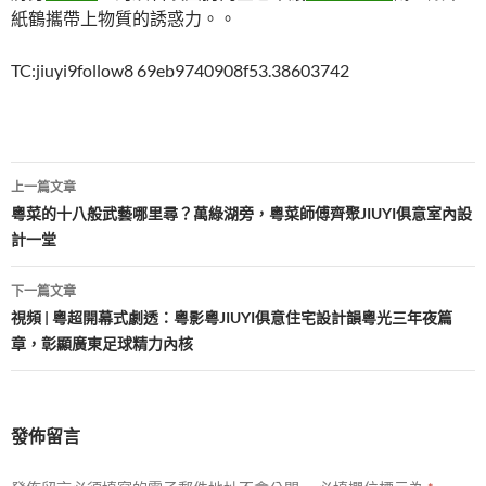
紙鶴攜帶上物質的誘惑力。。
TC:jiuyi9follow8 69eb9740908f53.38603742
文
上一篇文章
章
粵菜的十八般武藝哪里尋？萬綠湖旁，粵菜師傅齊聚JIUYI俱意室內設
計一堂
導
覽
下一篇文章
視頻 | 粵超開幕式劇透：粵影粵JIUYI俱意住宅設計韻粵光三年夜篇
章，彰顯廣東足球精力內核
發佈留言