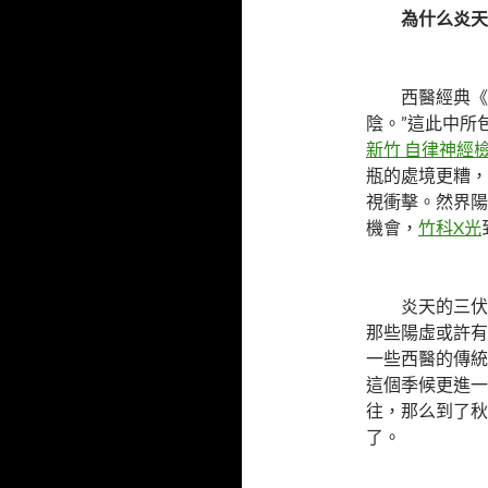
為什么炎天
西醫經典《素
陰。”這此中所
新竹 自律神經
瓶的處境更糟，
視衝擊。然界陽
機會，
竹科X光
炎天的三伏天
那些陽虛或許有
一些西醫的傳統
這個季候更進一
往，那么到了秋
了。