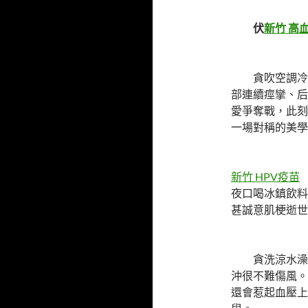
伏
新竹 高
貪吹空調冷風
部連續痙攣、后
愛爭奪戰，此刻
一場對稱的美學
新竹 HPV疫苗
夜口喝冰鎮飲料
甚誠意肌梗逝世
貪洗涼水澡—
沖很不難傷風。
還會惹起血壓上