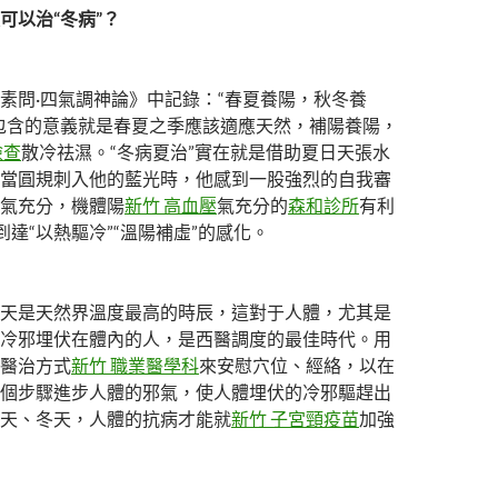
可以治“冬病”？
問·四氣調神論》中記錄：“春夏養陽，秋冬養
包含的意義就是春夏之季應該適應天然，補陽養陽，
檢查
散冷祛濕。“冬病夏治”實在就是借助夏日天張水
當圓規刺入他的藍光時，他感到一股強烈的自我審
氣充分，機體陽
新竹 高血壓
氣充分的
森和診所
有利
到達“以熱驅冷”“溫陽補虛”的感化。
是天然界溫度最高的時辰，這對于人體，尤其是
冷邪埋伏在體內的人，是西醫調度的最佳時代。用
醫治方式
新竹 職業醫學科
來安慰穴位、經絡，以在
個步驟進步人體的邪氣，使人體埋伏的冷邪驅趕出
天、冬天，人體的抗病才能就
新竹 子宮頸疫苗
加強