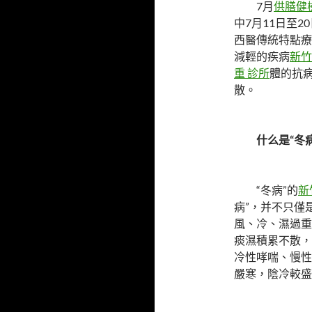
7月
供膳健
中7月11日至
西醫傳統特點療
減輕的疾病
新竹
重 診所
體的抗
散。
什么是“冬
“冬病”的
新
病”，并不只僅
風、冷、濕過重
痰濕積累不散，
冷性哮喘、慢性
嚴寒，陰冷較盛