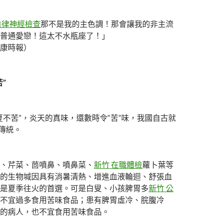
自律神經檢查
那不是我的主色調！那會讓我的非主流
普通愛戀！這太不水瓶座了！」
康時報）
”
苦”，炎天的真味，還數時令“苦”味，我國自古就
的傳統。
芹菜、茴噴鼻、噴鼻菜、
新竹 在職體檢
蘿卜葉等
的生物堿因具有消暑清熱、增進血液輪迴、舒張血
是夏季往火的首選。可是白叟、小孩脾胃多
新竹 公
不宜過多食用苦味食品；患有脾胃虛冷、脘腹冷
的病人，也不宜食用苦味食品。