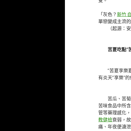
叟。
「灰色？
新竹 
單戀變成主流的
（起源：安
苦夏吃點“苦
“苦夏享樂夏不
有炎天“享樂”
苦瓜、苦菊、
苦味食品中所含
管等藥理感化，
教健檢
衰弱，故
痛、年夜便溏泄