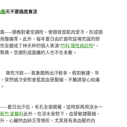
血脂
天不要過度貪涼
——頸椎對著空調吹，使頸背部肌肉受冷，形成頸
背酸痛等。此外，每年夏日由於直吹這場荒誕的戀
完全變成了林天秤的個人表演*
竹科 慢性病診所
*，
祭典。空調形成面癱的人也不在多數。
貪吃冷飲——氣象酷熱出汗較多，假如敏捷、年
，突然過冷安慰會惹起血管壓縮，不難誘發心絞痛
。
—夏日出汗后，毛孔全張開著，這時辰再用涼水一
新竹 家醫科
此外，在涼水安慰下，血管敏捷壓縮，
升、心臟供血缺乏等情形，尤其是有高血壓的白