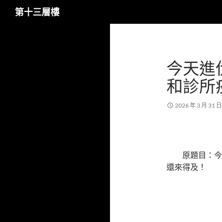
搜
第十三層樓
尋
跳
至
主
今天進
要
內
和診所
容
2026 年 3 月 31 日
原題目：今
還來得及！