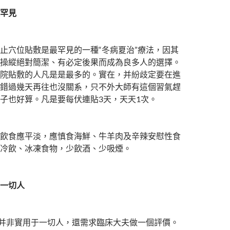
罕見
穴位貼敷是最罕見的一種“冬病夏治”療法，因其
操縱絕對簡潔、有必定後果而成為良多人的選擇。
院貼敷的人凡是是最多的。實在，并紛歧定要在進
錯過幾天再往也沒關系，只不外大師有這個習氣趕
子也好算。凡是要每伏連貼3天，天天1次。
食應平淡，應慎食海鮮、牛羊肉及辛辣安慰性食
冷飲、冰凍食物，少飲酒、少吸煙。
一切人
并非實用于一切人，還需求臨床大夫做一個評價。