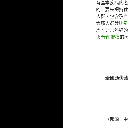
有基本疾病的老
的，要先把持住
人群，包含孕產
大癥人群等則
新
虛、非常熱絡的
火
新竹 健檢
的
全國頭伏熱
（起源：中