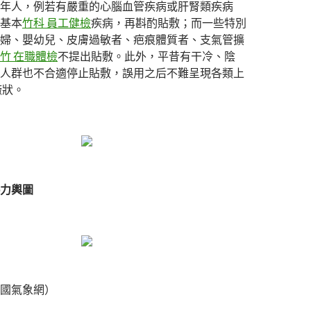
年人，例若有嚴重的心腦血管疾病或肝腎類疾病
基本
竹科 員工健檢
疾病，再斟酌貼敷；而一些特別
婦、嬰幼兒、皮膚過敏者、疤痕體質者、支氣管擴
竹 在職體檢
不提出貼敷。此外，平昔有干冷、陰
人群也不合適停止貼敷，誤用之后不難呈現各類上
癥狀。
力輿圖
國氣象網）