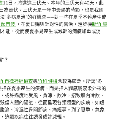
檢
11日，將進進三伏天。本年的三伏天有40天，此
20日為頭伏。三伏天是一年中最熱的時節，也是我國
法“冬病夏治”的好機會——對一些在夏季不難產生或
 超音波
，在夏日賜與針對性的醫治，進步機
新竹 減
病才能，從而使夏季易產生或減輕的病癥加重或消
病”？
竹 自律神經檢查
概
竹科 健檢
念較為廣泛。所謂“冬
是指在夏季產生的疾病，而是指人體感觸感染外來的
，或許過度地受風、貪涼、飲冷，招致體內冷飲、
毀傷人體的陽氣，從而呈現各類類型的疾病，如虛
腹瀉、冷濕性骨關節病、痛經等。到了夏季，氣象
，這類疾病往往誘發或許減輕。