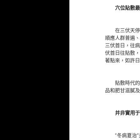
穴位貼敷最
在三伏天停止
順應人群普遍、
三伏首日，往病
伏首日往貼敷，
著點來，如許日
貼敷時代的飲
品和肥甘滋膩及
并非實用于
“冬病夏治”