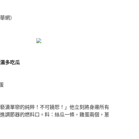
華網）
濕多吃瓜
蛋
瀆單戀的純粹！不可饒恕！」他立刻將身邊所有
進調節器的燃料口。料：絲瓜一條，雞蛋兩個，蔥