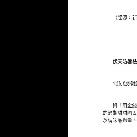
（起源：新
伏天防暑袪
1.絲瓜炒雞
資「用金錢褻
的過期甜甜圈丟
及調味品過量。