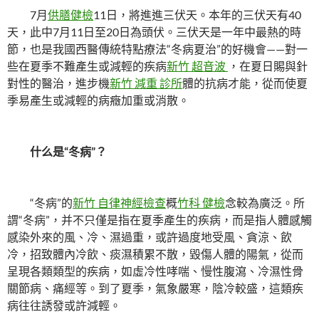
7月
供膳健檢
11日，將進進三伏天。本年的三伏天有40
天，此中7月11日至20日為頭伏。三伏天是一年中最熱的時
節，也是我國西醫傳統特點療法“冬病夏治”的好機會——對一
些在夏季不難產生或減輕的疾病
新竹 超音波
，在夏日賜與針
對性的醫治，進步機
新竹 減重 診所
體的抗病才能，從而使夏
季易產生或減輕的病癥加重或消散。
什么是“冬病”？
“冬病”的
新竹 自律神經檢查
概
竹科 健檢
念較為廣泛。所
謂“冬病”，并不只僅是指在夏季產生的疾病，而是指人體感觸
感染外來的風、冷、濕過重，或許過度地受風、貪涼、飲
冷，招致體內冷飲、痰濕積累不散，毀傷人體的陽氣，從而
呈現各類類型的疾病，如虛冷性哮喘、慢性腹瀉、冷濕性骨
關節病、痛經等。到了夏季，氣象嚴寒，陰冷較盛，這類疾
病往往誘發或許減輕。