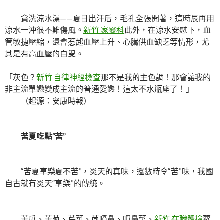
貪洗涼水澡——夏日出汗后，毛孔全張開著，這時辰再用
涼水一沖很不難傷風。
新竹 家醫科
此外，在涼水安慰下，血
管敏捷壓縮，還會惹起血壓上升、心臟供血缺乏等情形，尤
其是有高血壓的白叟。
「灰色？
新竹 自律神經檢查
那不是我的主色調！那會讓我的
非主流單戀變成主流的普通愛戀！這太不水瓶座了！」
（起源：安康時報）
苦夏吃點“苦”
“苦夏享樂夏不苦”，炎天的真味，還數時令“苦”味，我國
自古就有炎天“享樂”的傳統。
苦瓜、苦菊、芹菜、茴噴鼻、噴鼻菜、
新竹 在職體檢
蘿