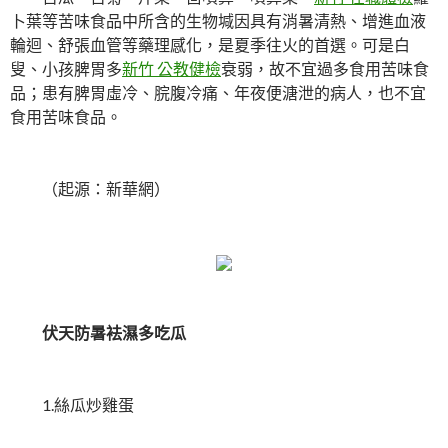
卜葉等苦味食品中所含的生物堿因具有消暑清熱、增進血液
輪迴、舒張血管等藥理感化，是夏季往火的首選。可是白
叟、小孩脾胃多
新竹 公教健檢
衰弱，故不宜過多食用苦味食
品；患有脾胃虛冷、脘腹冷痛、年夜便溏泄的病人，也不宜
食用苦味食品。
（起源：新華網）
伏天防暑袪濕多吃瓜
1.絲瓜炒雞蛋