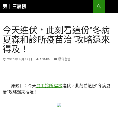
跳
搜
第十三層樓
至
尋
主
要
今天進伏，此刻看這份“冬病
內
容
夏森和診所疫苗治”攻略還來
得及！
2026 年 4 月 22 日
ADMIN
發佈留言
原題目：今天
員工診所 健檢
進伏，此刻看這份“冬病夏
治”攻略還來得及！