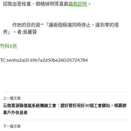
招致血管栓塞、眼睛掉明等喜劇
森和診所
。
作她的目的是**「讓兩個極端同時停止，達到零的境
界」。者:吳麗蓉
竹科X光
TC:senho2ai2l 69e7a2d50be260.05724784
文
上一篇文章
章
云南富源縣億嵐系統櫃總工會：建好管好用好30個工會驛站，傾慕辦
事戶外休息者
導
覽
下一篇文章