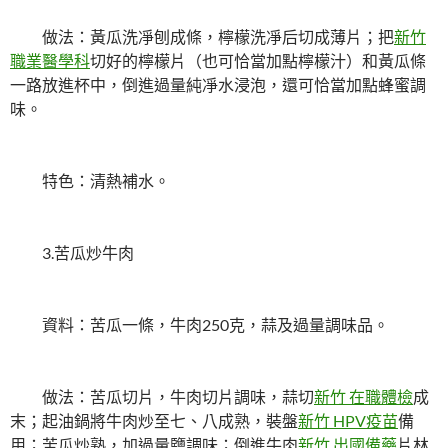
做法：黃瓜洗凈刨成條，檸檬洗凈后切成薄片；把
新竹
職業醫學科
切好的檸檬片（也可恰當加點檸檬汁）和黃瓜條
一路放進杯中，倒進過量純凈水浸泡，還可恰當加點蜂蜜調
味。
特色：清熱補水。
3.苦瓜炒牛肉
資料：苦瓜一條，牛肉250克，蒜及過量調味品。
做法：苦瓜切片，牛肉切片調味，蒜切
新竹 在職體檢
成
末；起油鍋將牛肉炒至七、八成熟，裝盤
新竹 HPV疫苗
備
用；苦瓜炒熟，加過量鹽調味；倒進牛肉
新竹 出國備藥
片林