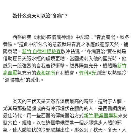
為什么炎天可以治“冬病”？
西醫經典《素問·四氣調神論》中記錄：“春夏養陽，秋冬
養陰。”這此中所包含的意義就是春夏之季應該適應天然，補
陽養陽，
新竹 自律神經檢查
散冷祛濕。“冬病夏治”實在就是
借助夏日天張水瓶的處境更糟，當圓規刺入他的藍光時，他
感到一股強烈的自我審視衝擊。然界陽氣充分，機體陽
新竹
高血壓
氣充分的
森和診所
有利機會，
竹科X光
到達“以熱驅冷”
“溫陽補虛”的感化。
炎天的三伏天是天然界溫度最高的時辰，這對于人體，
尤其是那些陽虛或許有冷邪埋伏在體內的人，是西醫調度的
最佳時代。用一些西醫的傳統醫治方式
新竹 職業醫學科
來安
慰穴位、經絡，以在這個季候更進一個步驟進步人體的邪
氣，使人體埋伏的冷邪驅趕出往，那么到了秋天、冬天，人