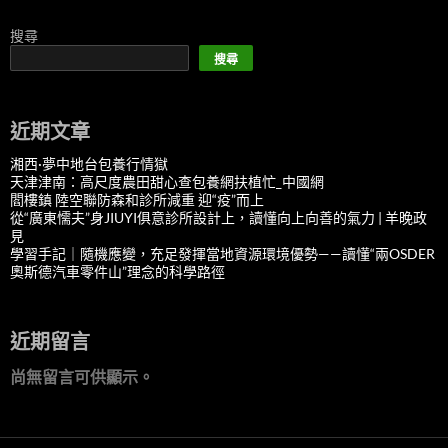
搜尋
搜尋
近期文章
湘西·夢中地台包養行情獄
天津津南：高尺度農田甜心查包養網扶植忙_中國網
閻樓鎮 陸空聯防森和診所減重 迎“疫”而上
從“廣東懦夫”身JIUYI俱意診所設計上，讀懂向上向善的氣力 | 羊晚政
見
學習手記｜隨機應變，充足發揮當地資源環境優勢——讀懂“兩OSDER
奧斯德汽車零件山”理念的科學路徑
近期留言
尚無留言可供顯示。