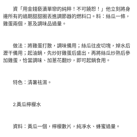
資「用金錢褻瀆單戀的純粹！不可饒恕！」他立刻將身
邊所有的過期甜甜圈丟進調節器的燃料口。料：絲瓜一條，
雞蛋兩個，蔥及調味品過量。
做法：將雞蛋打散，調味備用；絲瓜往皮切塊，焯水后
瀝干備用；起油鍋，先炒好雞蛋后盛出，再將絲瓜炒熟后參
加雞蛋，恰當調味、加蔥花翻炒，即可起鍋食用。
特色：清暑祛濕。
2.黃瓜檸檬水
資料：黃瓜一個，檸檬數片，純凈水、蜂蜜過量。