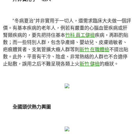
“冬病夏治”并非實用于一切人，還需求臨床大夫做一個評
價。有基本疾病的老年人，例若有嚴重的心腦血管疾病或肝
腎類疾病的，要先把持住基本
竹科 員工健檢
疾病，再斟酌貼
敷；而一些特別人群，包含孕產婦、嬰幼兒、皮膚過敏者、
疤痕體質者、支氣管擴大癥人群等則
新竹 在職體檢
不提出貼
敷。此外，平昔有干冷、陰虛、非常熱絡的人群也不合適停
止貼敷，誤用之后不難呈現各類上火
新竹 健檢
的癥狀。
全國頭伏熱力輿圖