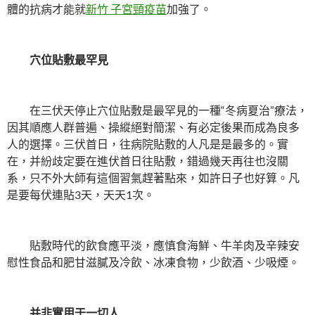
體的抗病才能就
新竹 子宮頸疫苗
加強了。
穴位貼敷最罕見
在三伏天停止穴位貼敷是最罕見的一種“冬病夏治”療法，
因其順應人群普遍、操縱絕對簡潔、有必定後果而成為良多
人的選擇。三伏首日，往病院貼敷的人凡是是最多的。實
在，并紛歧定要在進伏首日往貼敷，錯過幾天再往也沒關
系，只不外大師有這個習氣趕著點來，如許日子也好算。凡
是要每伏連貼3天，天天1次。
貼敷時代的飲食應平淡，應慎食海鮮、牛羊肉及辛辣安
慰性食品和肥甘滋膩及冷飲、冰凍食物，少飲酒、少吸煙。
并非實用于一切人