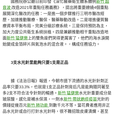
國務院辦公廳日前印發《深化醫藥衛生體系體例
新竹 超
音波
改造2021年重點任務義務》，提出將重要繚繞4個重點
展開深化醫改的任務：一是進一個步驟推行三明市醫改經
歷，加速推動醫療、醫保、醫藥聯動改造。二是增進優質醫
療資本平衡布局，完美分級診療系統。三是保持預防為主，
加大力度公共衛生系統扶植。四是兼顧推動相干重點改造地
面
新竹 猛健樂
上的雙魚座們哭得更厲害了，他們的海水淚開
始變成金箔碎片與氣泡水的混合液。，構成任務協力。
3支水光針里能夠只要1支是正品
據《法治日報》報道，今朝市道下流通的水光針針劑正
品率只要33.3%，也就是1支正品針劑背后凡是能夠隨同著至
多2支不符合法令針劑的暢通。
新竹 猛健樂
水光針重要成分是
玻尿酸，感化是補水保濕，一劑水
新竹 帶狀皰疹疫苗
光針的
價錢從幾百元
新竹 肺功能
到數千元不等。當花費者應用非正
品水光針或自行打針水光針時，很不難招致皮膚潰爛，甚至