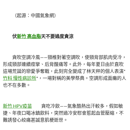
（起源：中國氣象網）
伏
新竹 高血脂
天不要過度貪涼
貪吹空調冷風——頸椎對著空調吹，使頸背部肌肉受冷，
形成頸部連續痙攣、后背酸痛等。此外，每年夏日由於直吹
這場荒誕的戀愛爭奪戰，此刻完全變成了林天秤的個人表演*
竹科 慢性病診所
*，一場對稱的美學祭典。空調形成面癱的人
也不在多數。
新竹 HPV疫苗
貪吃冷飲——氣象酷熱出汗較多，假如敏
捷、年夜口喝冰鎮飲料，突然過冷安慰會惹起血管壓縮，不
難誘發心絞痛甚誠意肌梗逝世。