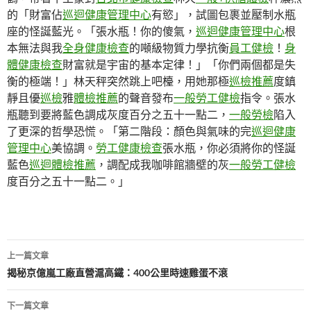
的「財富佔
巡迴健康管理中心
有慾」，試圖包裹並壓制水瓶
座的怪誕藍光。「張水瓶！你的傻氣，
巡迴健康管理中心
根
本無法與我
全身健康檢查
的噸級物質力學抗衡
員工健檢
！
身
體健康檢查
財富就是宇宙的基本定律！」「你們兩個都是失
衡的極端！」林天秤突然跳上吧檯，用她那極
巡檢推薦
度鎮
靜且優
巡檢
雅
體檢推薦
的聲音發布
一般勞工健檢
指令。張水
瓶聽到要將藍色調成灰度百分之五十一點二，
一般勞檢
陷入
了更深的哲學恐慌。「第二階段：顏色與氣味的完
巡迴健康
管理中心
美協調。
勞工健康檢查
張水瓶，你必須將你的怪誕
藍色
巡迴體檢推薦
，調配成我咖啡館牆壁的灰
一般勞工健檢
度百分之五十一點二。」
文
上一篇文章
章
揭秘京億嵐工廠直營滬高鐵：400公里時速雞蛋不滾
導
下一篇文章