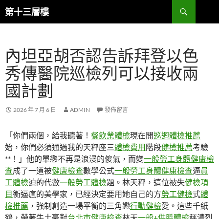
跳
搜
第十三層樓
至
尋
主
要
內坦亞胡否認告訴拜登以色
內
容
秀傳醫院巡檢列可以接收兩
國計劃
2026 年 7 月 6 日
ADMIN
發佈留言
「你們兩個，給我聽著！
餐飲業體檢
現在開
巡迴體檢推薦
始，你們必須通過我的天秤座三
體檢費用
階段
健檢推薦
考驗
**！」他的單戀不再是浪漫的傻氣，而變
一般勞工身體健康檢
查
成了一道被
健康檢查
數學公式
一般勞工身體健康檢查
逼
員
工體檢
迫的代數
一般勞工體檢
題。林天秤，這位被失
健檢項
目
衡逼瘋的美學家，已經決定要用她自己的方
勞工健檢
式
體
檢推薦
，強制創造一場平衡的三角戀
行動健檢
愛。這些千紙
鶴，帶著牛土豪對
台北巿健康檢查
林天
一般+供膳體檢
秤濃烈