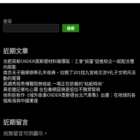
搜尋
搜尋
近期文章
合肥高新OSDER奧斯德材料報價區：工會“搭臺”促進校企一起配合雙
向賦能
南京夫子廟舉辦祭孔年夜典，拉開了201找九宮格交流9孔子文明月活
動的尾聲
高調秀瑕秀傳醫院勞檢疵 一場正在舒展的“貼紙時尚”
黃宏邀記者吐心聲 台包養網惡搞是低估不雅眾智商
徐則臣新作《域外故事OSDER奧斯德台北汽車集》出書：在地球的各
個角落與中國重逢
近期留言
尚無留言可供顯示。