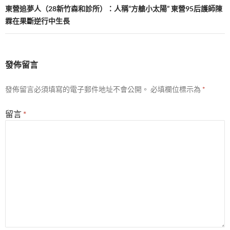
覽
東營追夢人（28新竹森和診所）：人稱“方艙小太陽” 東營95后護師陳
霖在果斷逆行中生長
發佈留言
發佈留言必須填寫的電子郵件地址不會公開。
必填欄位標示為
*
留言
*