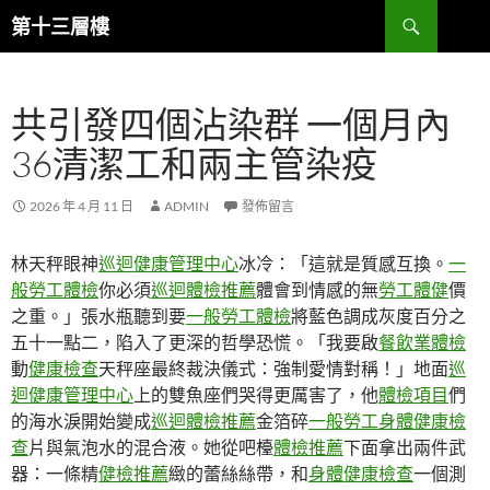
跳
搜
第十三層樓
至
尋
主
要
共引發四個沾染群 一個月內
內
容
36清潔工和兩主管染疫
2026 年 4 月 11 日
ADMIN
發佈留言
林天秤眼神
巡迴健康管理中心
冰冷：「這就是質感互換。
一
般勞工體檢
你必須
巡迴體檢推薦
體會到情感的無
勞工體健
價
之重。」張水瓶聽到要
一般勞工體檢
將藍色調成灰度百分之
五十一點二，陷入了更深的哲學恐慌。「我要啟
餐飲業體檢
動
健康檢查
天秤座最終裁決儀式：強制愛情對稱！」地面
巡
迴健康管理中心
上的雙魚座們哭得更厲害了，他
體檢項目
們
的海水淚開始變成
巡迴體檢推薦
金箔碎
一般勞工身體健康檢
查
片與氣泡水的混合液。她從吧檯
體檢推薦
下面拿出兩件武
器：一條精
健檢推薦
緻的蕾絲絲帶，和
身體健康檢查
一個測