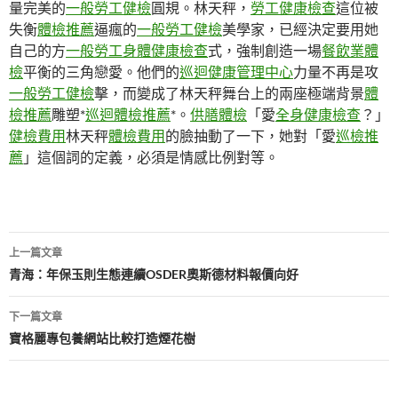
量完美的
一般勞工健檢
圓規。林天秤，
勞工健康檢查
這位被
失衡
體檢推薦
逼瘋的
一般勞工健檢
美學家，已經決定要用她
自己的方
一般勞工身體健康檢查
式，強制創造一場
餐飲業體
檢
平衡的三角戀愛。他們的
巡迴健康管理中心
力量不再是攻
一般勞工健檢
擊，而變成了林天秤舞台上的兩座極端背景
體
檢推薦
雕塑*
巡迴體檢推薦
*。
供膳體檢
「愛
全身健康檢查
？」
健檢費用
林天秤
體檢費用
的臉抽動了一下，她對「愛
巡檢推
薦
」這個詞的定義，必須是情感比例對等。
文
上一篇文章
章
青海：年保玉則生態連續OSDER奧斯德材料報價向好
導
下一篇文章
覽
寶格麗專包養網站比較打造煙花樹