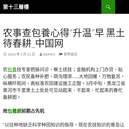
跳
搜
第十三層樓
至
尋
主
要
农事查包養心得“升温”早 黑土
內
容
待春耕_中国网
2024 年 3 月 21 日
ADMIN
發佈留言
农
包養
技专家把脉问诊、察土送技；金融机构上门办贷、贴
心服务；农民备种补肥、疏沟理渠……大地回暖，万物复苏，
纵横阡陌间，高标准农田建设施工正酣。3月中旬，黑龙江省
黑河市千里黑土上处处可见动起来、干起来、忙起来的春忙
备耕图。
抢
包養網
前期占先机
“以往种地缺乏科学种田知识的指导，现在农技知识的普及让