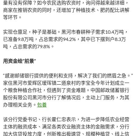
量有没有保障？如今农民选购农资时，询问得越来越详细，
商家在推销农资的同时，还增加了种植技术、肥药配比讲解
等环节。
实现仓廪足，种子是基础。黑河市春耕种子需求10.4万吨，
已准备9.8万吨，占总需求的94.2%，其中已下摆到户8.3万
吨，占总需求的79.8%。
用资金绘“前景”
“感谢邮储银行提供的便利和支持，解决了我们的燃眉之急。”
家住黑河市爱辉区瑷珲镇二道泉村的李宝全今年计划成立一
个粮食种植合作社，但遇到了资金难题。中国邮政储蓄银行
股份有限公司黑河市分行了解情况后，主动上门服务，为其
办理相关业务。
包養
该分行党委书记、行长霍仁忠表示，为进一步降低农业经营
主体的融资成本、满足各类农业融资主体的金融需求，分行
加大信贷投放力度，创新推出极速贷、规模种植贷、线上信