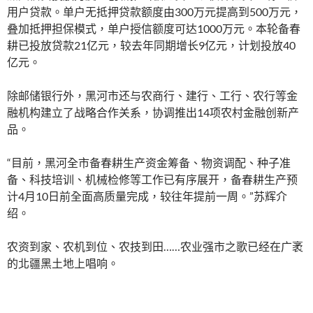
用户贷款。单户无抵押贷款额度由300万元提高到500万元，
叠加抵押担保模式，单户授信额度可达1000万元。本轮备春
耕已投放贷款21亿元，较去年同期增长9亿元，计划投放40
亿元。
除邮储银行外，黑河市还与农商行、建行、工行、农行等金
融机构建立了战略合作关系，协调推出14项农村金融创新产
品。
“目前，黑河全市备春耕生产资金筹备、物资调配、种子准
备、科技培训、机械检修等工作已有序展开，备春耕生产预
计4月10日前全面高质量完成，较往年提前一周。”苏辉介
绍。
农资到家、农机到位、农技到田……农业强市之歌已经在广袤
的北疆黑土地上唱响。