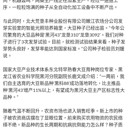
间，机器轰鸣，两条生产线正在加紧生产。经过一道道工
序，一粒粒饱满的种子从全自动化加工设备中不断产出。
与此同时，北大荒垦丰种业股份有限公司嫩江农场分公司发
芽实验室的智能光照培养箱里，大豆种子已经出苗。“今年公
司繁育的大豆品种是‘黑河43’‘龙垦310’‘龙垦3092’。我们对种
子进行了3次发芽试验。目前，就检测试验结果来看，种子发
芽势头良好，发芽率能达到国家标准。”公司种子检验员刘媛
说。
国家大豆产业技术体系东北特早熟春大豆育种岗位专家、黑
龙江省农业科学院黑河分院副院长鹿文成介绍：“一周前，我
们自主选育的大豆新品种‘黑科88’成功落地转化，比主推品
种‘黑河43’增产11%以上，有望成为黑河大豆主产区标志性大
品种。”
随着气温不断回升，农资市场也进入销售旺季。新上市的种
子被农资商店摆在了显眼位置，前来购买农用物资的农民络
绎不绝。新品种的生长周期和抗病抗倒能力怎么样？种子质