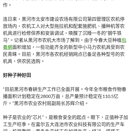
作。
连日来，黑河市北安市建设农场有限公司第四管理区农机停
放场内，农机工人对大型拖拉机和配套施肥机、播种机等农
机具进行检修保养和安装调试，唤醒了沉睡一冬的“钢牛铁
马”。记者从黑河市农机大市场了解到，由于今春大豆种植
包
養網
面积增加，一些功能齐全的新型中小马力农机具受到农
民青睐。目前，黑河市各农机经销网点已备足各种型号的农
机具，供农民选购。
好种子种好田
“目前黑河市春耕生产工作已全面开展。今年全市粮食作物春
播面积计划稳定在2800万亩，总产量预计稳定在110.5亿
斤。”黑河市农业农村局副局长苏辉介绍。
种子是农业的“芯片”，是粮食安全的起点。眼下，正值种子加
工生产旺季。在富尔五大连池市农业科技有限公司的生产车