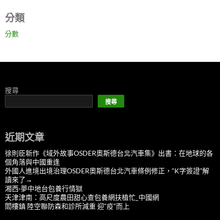
分類
分數
搜尋
搜尋
近期文章
徐則臣新作《域外故事OSDER奧斯德台北汽車集》出書：在地球的各
個角落與中國重逢
外國人進境出境治理OSDER奧斯德台北汽車條例修正，“K字簽證”解
讀來了→
湘西·夢中地台包養行情獄
天津津南：高尺度農田甜心查包養網扶植忙_中國網
閻樓鎮 陸空聯防森和診所減重 迎“疫”而上