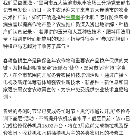
我们受益匪浅。”黑河市五大连池市永丰农场三分场党支部书
记贾春发说。近日，永丰农场迎来了来自五大连池市的农业
技术推广员。如何正确选择种
包養網
子化肥？怎样防治农业
病虫害以提高作物产量？农技推广员深入浅出地讲解，种植
户们认真记录。“老师讲的玉米和大豆种植技术、肥料用法用
量，特别是叶面肥施用的知识，指导性很强。”参加完培训，
种植户马志超对丰收有了底气。
春耕备耕生产是确保全年农作物和重要农产品稳产保供的关
键。为担当起粮食安全“压舱石”使命，黑河市坚持“抢”字当
先，在全市范围内开展冬春农民科技培训活动，通过广播、
电视及新媒体等载体加强农业新技术、新品种、新信息和国
家强农惠农富农政策宣传，为农户免费提供农业技术直播培
训。
曾经的冬闲时节早已变成冬忙时节。黑河市通过开展“冬检冬
训下基层”活动，不断提升农机装备水平。截至目前，该市已
完成检修保养机具16.02万台，将在3月底前完成拖拉机及配
套农具、收获机和水稻插秧机为主的各类农机具的检修工