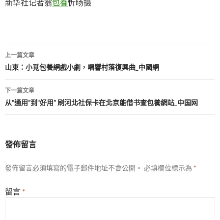
新华社记者翁
包養
忻旸摄
文
上一篇文章
章
山東：小覓包養網戲小劇，唱響村落復興曲_中國網
導
下一篇文章
覽
从“通用”到“好用” 刷河北社保卡在北京能借书查包養網站_中国网
發佈留言
發佈留言必須填寫的電子郵件地址不會公開。
必填欄位標示為
*
留言
*