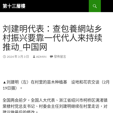
跳
搜
第十三層樓
至
尋
主
要
刘建明代表：查包養網站乡
內
容
村振兴要靠一代代人来持续
推动_中国网
2024 年 3 月 3 日
ADMIN
發佈留言
▲刘建明（左）在村里的苗木种植基 设地和花农交谈（2月
19日摄）。
全国两会前夕，全国人大代表、浙江省绍兴市柯桥区漓渚镇
棠棣村党总支书记、村委会主任刘建明继续在村里走访，对
建议做最后的修改。