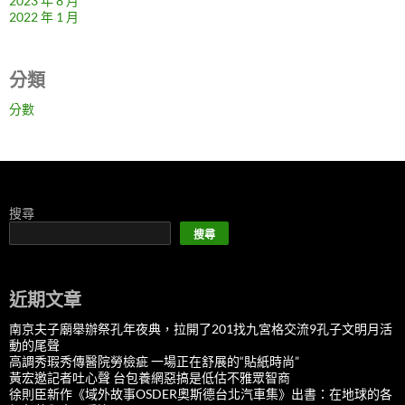
2023 年 8 月
2022 年 1 月
分類
分數
搜尋
搜尋
近期文章
南京夫子廟舉辦祭孔年夜典，拉開了201找九宮格交流9孔子文明月活
動的尾聲
高調秀瑕秀傳醫院勞檢疵 一場正在舒展的“貼紙時尚”
黃宏邀記者吐心聲 台包養網惡搞是低估不雅眾智商
徐則臣新作《域外故事OSDER奧斯德台北汽車集》出書：在地球的各