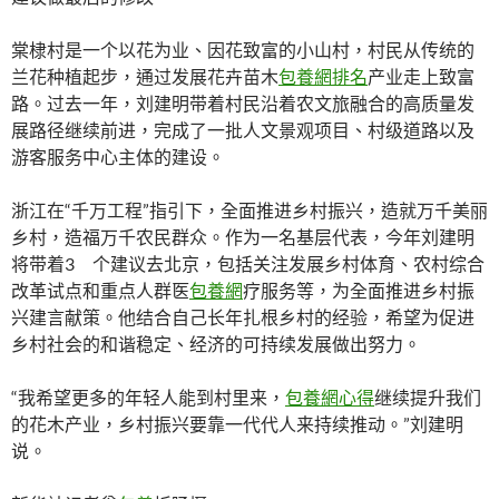
棠棣村是一个以花为业、因花致富的小山村，村民从传统的
兰花种植起步，通过发展花卉苗木
包養網排名
产业走上致富
路。过去一年，刘建明带着村民沿着农文旅融合的高质量发
展路径继续前进，完成了一批人文景观项目、村级道路以及
游客服务中心主体的建设。
浙江在“千万工程”指引下，全面推进乡村振兴，造就万千美丽
乡村，造福万千农民群众。作为一名基层代表，今年刘建明
将带着3 个建议去北京，包括关注发展乡村体育、农村综合
改革试点和重点人群医
包養網
疗服务等，为全面推进乡村振
兴建言献策。他结合自己长年扎根乡村的经验，希望为促进
乡村社会的和谐稳定、经济的可持续发展做出努力。
“我希望更多的年轻人能到村里来，
包養網心得
继续提升我们
的花木产业，乡村振兴要靠一代代人来持续推动。”刘建明
说。