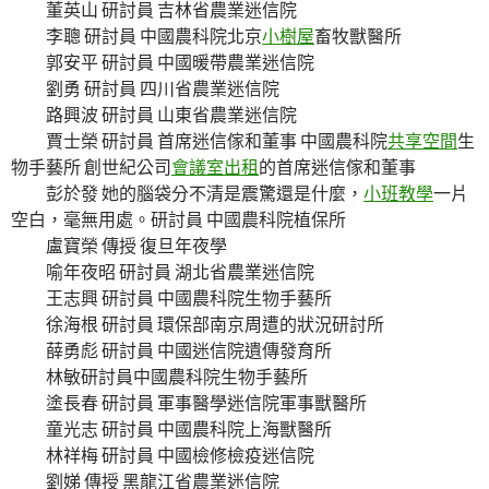
董英山 研討員 吉林省農業迷信院
李聰 研討員 中國農科院北京
小樹屋
畜牧獸醫所
郭安平 研討員 中國暖帶農業迷信院
劉勇 研討員 四川省農業迷信院
路興波 研討員 山東省農業迷信院
賈士榮 研討員 首席迷信傢和董事 中國農科院
共享空間
生
物手藝所 創世紀公司
會議室出租
的首席迷信傢和董事
彭於發 她的腦袋分不清是震驚還是什麼，
小班教學
一片
空白，毫無用處。研討員 中國農科院植保所
盧寶榮 傳授 復旦年夜學
喻年夜昭 研討員 湖北省農業迷信院
王志興 研討員 中國農科院生物手藝所
徐海根 研討員 環保部南京周遭的狀況研討所
薛勇彪 研討員 中國迷信院遺傳發育所
林敏研討員中國農科院生物手藝所
塗長春 研討員 軍事醫學迷信院軍事獸醫所
童光志 研討員 中國農科院上海獸醫所
林祥梅 研討員 中國檢修檢疫迷信院
劉娣 傳授 黑龍江省農業迷信院