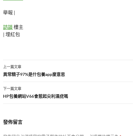
舉報 |
訪談
樓主
|
埋紅包
文
上一篇文章
章
異常精子97%是什包養app麼意思
導
下一篇文章
覽
HP包養網站V66會惹起尖利濕疣嗎
發佈留言