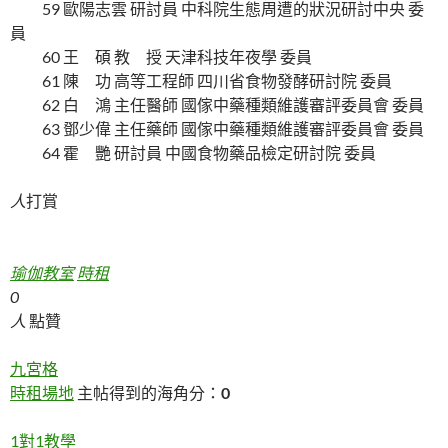
59 歐陽志雲 研討員 中科院生態周遭的狀況研討中央 委
員
60 王 碩 教 授 天津科技年夜學 委員
61 陳 功 高等工程師 四川省食物發酵研討院 委員
62 白 鴻 主任醫師 國傢中藥種類維護審評委員會 委員
63 鄧少偉 主任藥師 國傢中藥種類維護審評委員會 委員
64 霍 艷 研討員 中國食物藥品檢定研討院 委員
人
打賞
瑜伽教室
時租
0
人
點贊
九宮格
時租場地
主帖得到的海角分：
0
1對1教學