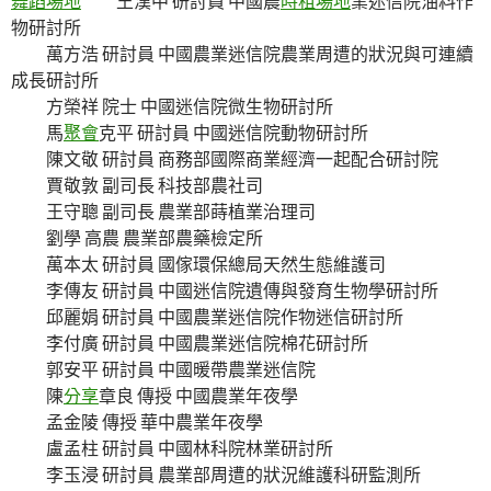
舞蹈場地
王漢中 研討員 中國農
時租場地
業迷信院油料作
物研討所
萬方浩 研討員 中國農業迷信院農業周遭的狀況與可連續
成長研討所
方榮祥 院士 中國迷信院微生物研討所
馬
聚會
克平 研討員 中國迷信院動物研討所
陳文敬 研討員 商務部國際商業經濟一起配合研討院
賈敬敦 副司長 科技部農社司
王守聰 副司長 農業部蒔植業治理司
劉學 高農 農業部農藥檢定所
萬本太 研討員 國傢環保總局天然生態維護司
李傳友 研討員 中國迷信院遺傳與發育生物學研討所
邱麗娟 研討員 中國農業迷信院作物迷信研討所
李付廣 研討員 中國農業迷信院棉花研討所
郭安平 研討員 中國暖帶農業迷信院
陳
分享
章良 傳授 中國農業年夜學
孟金陵 傳授 華中農業年夜學
盧孟柱 研討員 中國林科院林業研討所
李玉浸 研討員 農業部周遭的狀況維護科研監測所