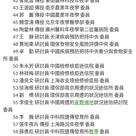
42 曹斌雲 傳授 東南農林科技年夜學 委員
43 王源超 傳授 南京農業年夜學 委員
44 郭 巖 傳授 中國農業年夜學 委員
45 魏雪濤 傳授 北京年夜學醫學部 委員
46 陶愛林 傳授 廣州醫科年夜學第二從屬病院 委員
47 王 靜 研討員 天津疾病預防把持中央 委員
48 賈旭東 研討員 國傢食物安全風險評價中央 委員
49 卓 勤 研討員 中國疾病預防把持中央養分與食物安全
所 委員
50 朱水芳 研討員 中國檢修檢疫迷信院 委員
51 林祥梅 研討員 中國檢修檢疫迷信院 委員
52 潘良文 研討員 上海收支境檢修檢疫局 委員
53 徐海根 研討員 環保部南京周遭的狀況迷信所 委員
54 劉 標 研討員 環保部南京周遭的狀況迷信所 委員
55 李俊生 研討員 中國周遭的
家教場地
狀況迷信研討院
委員
56 李 巍 研討員 中科院遺傳發育所 委員
57 張年夜兵 傳授 上海路況年夜學 委員
58 薛勇彪 研討員 中科院遺傳發育所
教學
委員