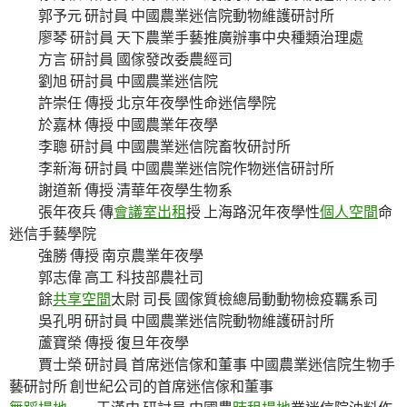
郭予元 研討員 中國農業迷信院動物維護研討所
廖琴 研討員 天下農業手藝推廣辦事中央種類治理處
方言 研討員 國傢發改委農經司
劉旭 研討員 中國農業迷信院
許崇任 傳授 北京年夜學性命迷信學院
於嘉林 傳授 中國農業年夜學
李聰 研討員 中國農業迷信院畜牧研討所
李新海 研討員 中國農業迷信院作物迷信研討所
謝道新 傳授 清華年夜學生物系
張年夜兵 傳
會議室出租
授 上海路況年夜學性
個人空間
命
迷信手藝學院
強勝 傳授 南京農業年夜學
郭志偉 高工 科技部農社司
餘
共享空間
太尉 司長 國傢質檢總局動動物檢疫羈系司
吳孔明 研討員 中國農業迷信院動物維護研討所
蘆寶榮 傳授 復旦年夜學
賈士榮 研討員 首席迷信傢和董事 中國農業迷信院生物手
藝研討所 創世紀公司的首席迷信傢和董事