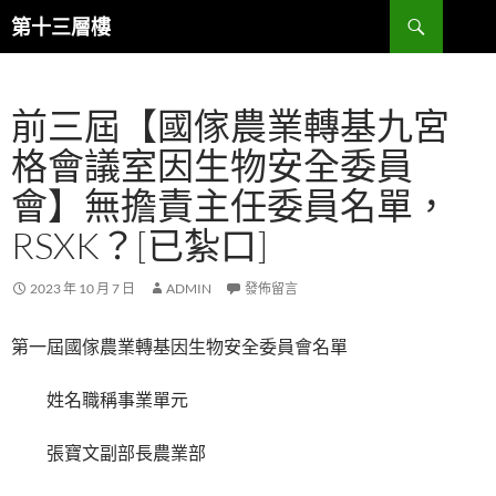
跳
搜
第十三層樓
至
尋
主
要
前三屆【國傢農業轉基九宮
內
容
格會議室因生物安全委員
會】無擔責主任委員名單，
RSXK？[已紮口]
2023 年 10 月 7 日
ADMIN
發佈留言
第一屆國傢農業轉基因生物安全委員會名單
姓名職稱事業單元
張寶文副部長農業部