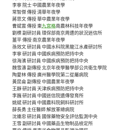
李寧 院士 中國農業年夜學
常智傑 傳授 清華年夜學
蔣思文 傳授 華中農業年夜學
曹斌雲 傳授 東
九宮格
南農林科技年夜學
劉標 副研討員 環保部南京周遭的狀況迷信所
薑平 傳授 南京農業年夜學
孫效文 研討員 中國水科院黑龍江水產研討所
李寧 研討員 中國疾病預防把持中央
徐海濱 研討員 中國疾病預防把持中央
魏雪濤 副傳授 北京年夜學醫學部公共衛生學院
陶愛林 傳授 廣州醫學院第二從屬病院
黃昆侖 副傳授 中國農業年夜學
王靜 研討員 天津疾病預防把持中央
李巍 研討員 中國迷信院遺傳發育所
姚斌 研討員 中國農科院飼料研討所
薛長勇 主任醫師 解放軍總病院
沈連忠 研討員 國傢藥物安全評估監測中央
王雪 副研討員 中國藥品生物制品檢定所