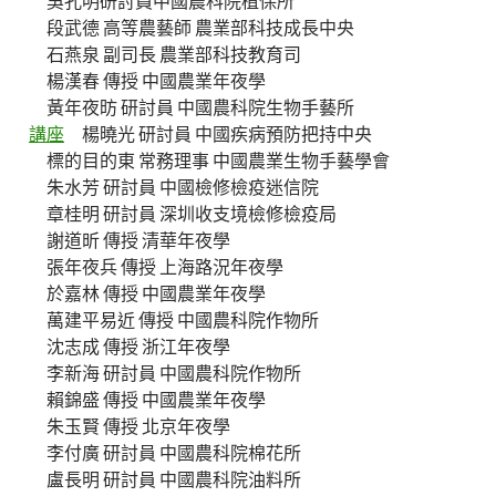
吳孔明研討員中國農科院植保所
段武德 高等農藝師 農業部科技成長中央
石燕泉 副司長 農業部科技教育司
楊漢春 傳授 中國農業年夜學
黃年夜昉 研討員 中國農科院生物手藝所
講座
楊曉光 研討員 中國疾病預防把持中央
標的目的東 常務理事 中國農業生物手藝學會
朱水芳 研討員 中國檢修檢疫迷信院
章桂明 研討員 深圳收支境檢修檢疫局
謝道昕 傳授 清華年夜學
張年夜兵 傳授 上海路況年夜學
於嘉林 傳授 中國農業年夜學
萬建平易近 傳授 中國農科院作物所
沈志成 傳授 浙江年夜學
李新海 研討員 中國農科院作物所
賴錦盛 傳授 中國農業年夜學
朱玉賢 傳授 北京年夜學
李付廣 研討員 中國農科院棉花所
盧長明 研討員 中國農科院油料所