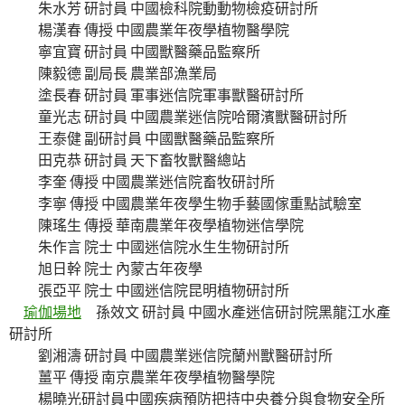
朱水芳 研討員 中國檢科院動動物檢疫研討所
楊漢春 傳授 中國農業年夜學植物醫學院
寧宜寶 研討員 中國獸醫藥品監察所
陳毅德 副局長 農業部漁業局
塗長春 研討員 軍事迷信院軍事獸醫研討所
童光志 研討員 中國農業迷信院哈爾濱獸醫研討所
王泰健 副研討員 中國獸醫藥品監察所
田克恭 研討員 天下畜牧獸醫總站
李奎 傳授 中國農業迷信院畜牧研討所
李寧 傳授 中國農業年夜學生物手藝國傢重點試驗室
陳瑤生 傳授 華南農業年夜學植物迷信學院
朱作言 院士 中國迷信院水生生物研討所
旭日幹 院士 內蒙古年夜學
張亞平 院士 中國迷信院昆明植物研討所
瑜伽場地
孫效文 研討員 中國水產迷信研討院黑龍江水產
研討所
劉湘濤 研討員 中國農業迷信院蘭州獸醫研討所
薑平 傳授 南京農業年夜學植物醫學院
楊曉光研討員中國疾病預防把持中央養分與食物安全所