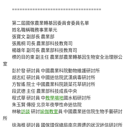
===================================
第二屆國傢農業轉基因委員會委員名單
姓名職稱職務事業單元
張寶文 副部長 農業部
張鳳桐 司長 農業部科技教育司
楊雄年 副司長 農業部科技教育司
標的目的東 副主任 農業部農業轉基因生物安全治理辦公
室
彭於發 研討員 中國農業科院動物維護研討所
胡志紅 研討員 中國迷信院武漢病毒研討所
方智遙 院士 中國農業科院蔬菜花草研討所
段武德 主任 農業部科技成長中央
程式華 研討員 中
教學場地
國水稻研討所
朱玉賢 傳授 北京年夜學性命迷信院
林敏
訪談
研討
瑜伽教室
員 中國農業迷信院生物手藝研討
所
徐海根 研討員 國傢環保總局南京周遭的狀況迷信研討所