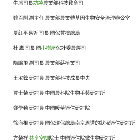
牛盾司長
訪談
農業部科技教育司
魏百剛 副主任 農業部農業轉基因生物安全治理辦公室
夏紅平易近 司長 國傢質檢總局
杜 鷹 司長 國
小樹屋
傢計委農經司
隋鵬飛 副司長 農業部蒔植業司
王汝鋒 研討員 農業部科技成長中央
賈士榮 研討員 中國農科院生物手藝研討所
鄭學勤 研討員 中國暖帶迷信研討院
徐海根 研討員 國傢環保總局南京周遭的狀況迷信研討所
方榮祥
共享空間
院士 中國迷信院微生物研討所