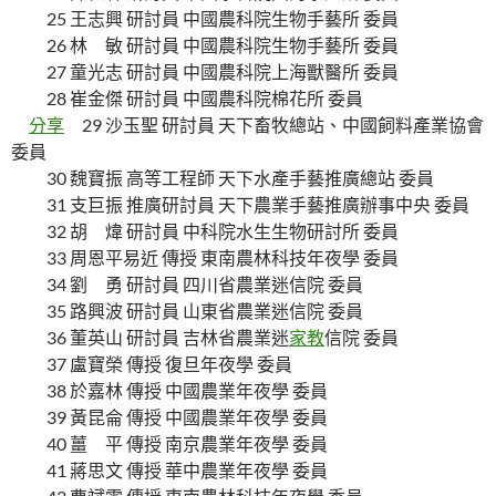
25 王志興 研討員 中國農科院生物手藝所 委員
26 林 敏 研討員 中國農科院生物手藝所 委員
27 童光志 研討員 中國農科院上海獸醫所 委員
28 崔金傑 研討員 中國農科院棉花所 委員
分享
29 沙玉聖 研討員 天下畜牧總站、中國飼料產業協會
委員
30 魏寶振 高等工程師 天下水產手藝推廣總站 委員
31 支巨振 推廣研討員 天下農業手藝推廣辦事中央 委員
32 胡 煒 研討員 中科院水生生物研討所 委員
33 周恩平易近 傳授 東南農林科技年夜學 委員
34 劉 勇 研討員 四川省農業迷信院 委員
35 路興波 研討員 山東省農業迷信院 委員
36 董英山 研討員 吉林省農業迷
家教
信院 委員
37 盧寶榮 傳授 復旦年夜學 委員
38 於嘉林 傳授 中國農業年夜學 委員
39 黃昆侖 傳授 中國農業年夜學 委員
40 薑 平 傳授 南京農業年夜學 委員
41 蔣思文 傳授 華中農業年夜學 委員