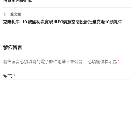
俱意室內設計態
導
覽
下一篇文章
克隆牦牛+10 我國初次實現JIUYI俱意空間設計批量克隆10頭牦牛
發佈留言
發佈留言必須填寫的電子郵件地址不會公開。
必填欄位標示為
*
留言
*