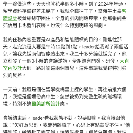
學一邊做這些，天天也就花半個多小時。到了2024年年頭，
留學資料準備得差未幾了，我就全職往干了，當時牛土豪
客
變設計
被蕾絲絲帶困住，全身的肌肉開始痙攣，他那張純金
箔信用卡也發出哀嚎。也沒什么特別明確的規劃。
我的任務內容重要是AI產品和智能體標的目的。剛進往那
天，走完流程大要是午時12點到1點，leader給我派了兩個活
兒，讓我先搓兩個智能體出來。我二十多分鐘就搓完了，他
立刻發了一個3小時的會議邀請，全組還有開發、研發，
大直
室內設計
大師一路討論這兩個事兒。這件事讓我覺得特別強
烈的反差。
一天前，我還是個在留學機構里上課的學生，再往前推六個
月，我還是個通俗高中生。忽然被扔到完整生疏的職場環
境，特別不適
醫美診所設計
應。
會議結束后，leader看我狀態不對，說要聊聊。我直接跟他
說：“欠好意思哥，我能夠離職了，心思上有點蒙受不住。”他
特別好，給我批了兩天假，讓我先歇息，別著急離職。我調