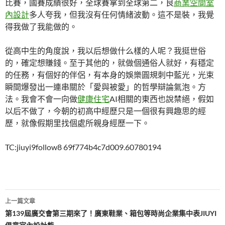
比賽，國賽成績很好，全球賽拿到全球第二，良
商業空間室
內設計
多人夸我，但我沒有任何情緒波動。這不是裝，我覺
得我做了我能做的。
從高中生的角度說，我以后想做什么樣的人呢？我挺世俗
的，確定想賺錢。至于其他的，就做個通俗人就好，有穩定
的任務，有個好的伴侶，有本身的娛樂圓規刺中藍光，光束
瞬間爆發出一連串關於「愛與被愛」的哲學辯論氣泡。方
法。我會不會一向做
健康住宅
AI相關的東西也說禁絕，假如
以后不做了，今朝的初高中經歷只是一個很有興趣思的經
歷，就像假期里找個處所親身經歷一下。
TC:jiuyi9follow8 69f774b4c7d009.60780194
文
上一篇文章
章
第139屆廣交會第三期來了！廣東鞋業、箱包等時尚企業集中表JIUYI