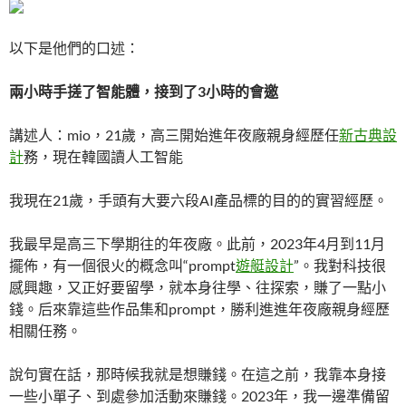
以下是他們的口述：
兩小時手搓了智能體，接到了3小時的會邀
講述人：mio，21歲，高三開始進年夜廠親身經歷任
新古典設
計
務，現在韓國讀人工智能
我現在21歲，手頭有大要六段AI產品標的目的的實習經歷。
我最早是高三下學期往的年夜廠。此前，2023年4月到11月
擺佈，有一個很火的概念叫“prompt
遊艇設計
”。我對科技很
感興趣，又正好要留學，就本身往學、往探索，賺了一點小
錢。后來靠這些作品集和prompt，勝利進進年夜廠親身經歷
相關任務。
說句實在話，那時候我就是想賺錢。在這之前，我靠本身接
一些小單子、到處參加活動來賺錢。2023年，我一邊準備留