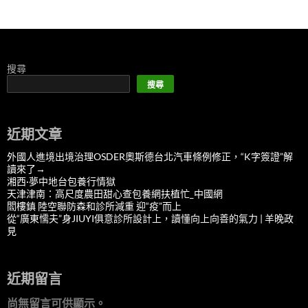
搜尋
搜尋
近期文章
外國人進境出境治理OSDER奧斯德台北汽車條例修正，“K字簽證”解
讀來了→
湘西·夢中地台包養行情獄
天津津南：高尺度農田甜心查包養網扶植忙_中國網
閻樓鎮 陸空聯防森和診所減重 迎“疫”而上
從“廣東懦夫”身JIUYI俱意診所設計上，讀懂向上向善的氣力 | 羊晚政
見
近期留言
尚無留言可供顯示。