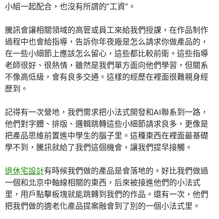
小組一起配合，也沒有所謂的“工資”。
騰訊會讓相關領域的高管或員工來給我們授課，在作品制作
過程中也會給指導，告訴你年夜廠是怎么請求你做產品的，
在一些小細節上應該怎么留心，這些都比較前衛。這些指導
老師很好、很熱情，雖然是我們單方面向他們學習，但關系
不像高低級，會有良多交通。這樣的經歷在裡面很難親身經
歷到。
記得有一次營地，我們需求把小法式開發和AI聯系到一路，
他們對字體、排版、邏輯跳轉這些小細節請求良多，更像是
把產品思維前置進中學生的腦子里。這種東西在裡面最基礎
學不到，騰訊就給了我們這個機會，讓我們提早接觸。
退休宅設計
有時候我們做的產品是會落地的。好比我們做過
一個和北京中軸線相關的東西，后來被接進他們的小法式
里，用戶點擊板塊就能跳轉到我們的作品。還有一次，他們
把我們做的適老化產品提案融會到了別的一個小法式里。