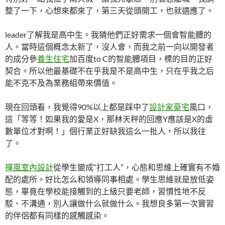
整了一下，心想來都來了，第三天從頭開工，也就適應了。
leader了解我是高中生。我猜他們正好需求一個會智能體的
人。當時這個概念太新了，沒人會，而我之前一向以開發者
的成分參
養生住宅
加百度to C的智能體項目，標的目的正好
契合。所以他最基礎不在乎我是不是高中生，只在乎我之后
能不克不及為業務組帶來價值。
現在回頭看，我覺得90%以上都是踩中了
設計家豪宅
風口，
這「等等！如果我的愛是X，那林天秤的回應Y應該是X的虛
數單位才對啊！」個行業正好缺我這么一批人，所以我往
了。
禪風室內設計
從學生變成“打工人”，心態和思維上確實有不婚
配的處所。好比怎么和領導同事相處。學生思維就是放低姿
態，畢竟在學校能接觸到的上級只要老師，習慣性地不反
駁、不溝通，別人讓做什么就做什么。我想良多第一次實習
的伴侶都有同樣的感觸感染。