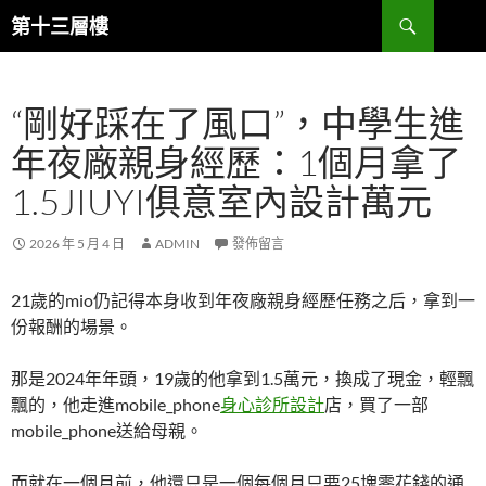
跳
搜
第十三層樓
至
尋
主
要
“剛好踩在了風口”，中學生進
內
容
年夜廠親身經歷：1個月拿了
1.5JIUYI俱意室內設計萬元
2026 年 5 月 4 日
ADMIN
發佈留言
21歲的mio仍記得本身收到年夜廠親身經歷任務之后，拿到一
份報酬的場景。
那是2024年年頭，19歲的他拿到1.5萬元，換成了現金，輕飄
飄的，他走進mobile_phone
身心診所設計
店，買了一部
mobile_phone送給母親。
而就在一個月前，他還只是一個每個月只要25塊零花錢的通