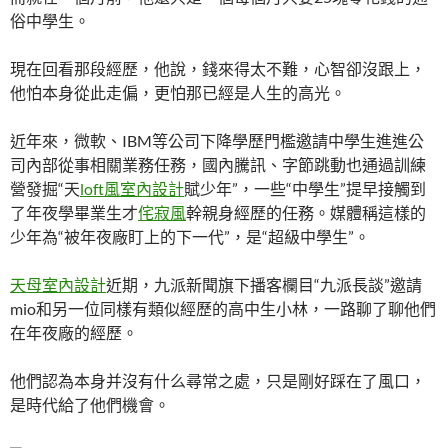
俗中學生。
現在回看那段經歷，他說，錢來得太不難，心智卻沒跟上，
他怕本身從此走偏，更怕那已經是人生的高光。
近年來，微軟、IBM等公司下降學歷門檻邀請中學生進進公
司內部從事相關業務任務，國內騰訊、字節跳動也通過訓練
營發掘“天
loft風室內設計
賦少年”，一些“中學生”提早接觸到
了年夜學畢業生才
侘寂風
幹親身經歷的任務。媒體稱這樣的
少年為“被年夜廠盯上的下一代”，是“超級中學生”。
天母室內設計
近期，九派新聞旗下播客欄目“九派長談”邀請
mio和另一位同樣有類似經歷的高中生小林，一路聊了聊他們
在年夜廠的經歷。
他們認為本身并沒有什么尋常之處，只是剛好踩在了風口，
是時代給了他們機會。