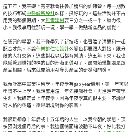
這五年，我基礎上有空就會往參加騰訊的訓練營。每一期教
的技巧都紛
中醫診所設計
歧樣，挺好玩的。這些活動并不占
用我的整個假期，大
無毒建材
要三分之一或一半，壓力很
小。我很享用往那玩一玩、學一學、做點新產品的感覺。
在騰訊的學習，我不僅學到了新技巧，也晉陞了溝通和一起
配合才能。不論什
樂齡住宅設計
么腳色都要跟人對接，跟分
歧的人打交道，這些對我以后都有幫助。這五年下來，我也
能感覺到騰訊的標的目的漸漸更偏AI了。最開始幾期還是跟
產品相關，后來就開始用AI參與產品的研發和開發。
我預計高中畢業往留學。年夜學有gap year機制，第一年可以
申請不往上學，我想應用這一年先接觸社會，再進進年夜學
生涯。我確定會上年夜學，因為年夜學真的很主要，不論是
對人格的塑造，還是環境對你的影響。
我很難想象十年后或十五年后的人生，以我今朝的狀態，頂
多預測幾個月后的事。我這個情面緒波動不年夜，好比我打