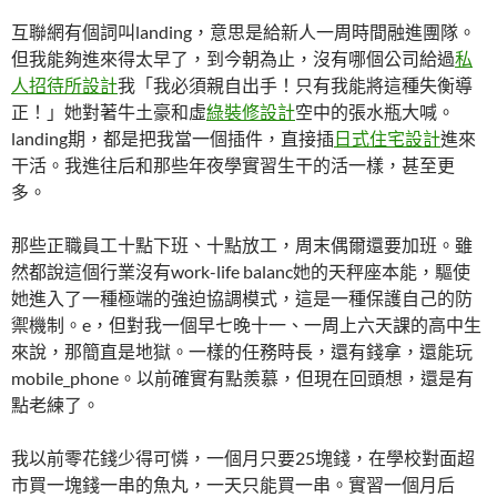
互聯網有個詞叫landing，意思是給新人一周時間融進團隊。
但我能夠進來得太早了，到今朝為止，沒有哪個公司給過
私
人招待所設計
我「我必須親自出手！只有我能將這種失衡導
正！」她對著牛土豪和虛
綠裝修設計
空中的張水瓶大喊。
landing期，都是把我當一個插件，直接插
日式住宅設計
進來
干活。我進往后和那些年夜學實習生干的活一樣，甚至更
多。
那些正職員工十點下班、十點放工，周末偶爾還要加班。雖
然都說這個行業沒有work-life balanc她的天秤座本能，驅使
她進入了一種極端的強迫協調模式，這是一種保護自己的防
禦機制。e，但對我一個早七晚十一、一周上六天課的高中生
來說，那簡直是地獄。一樣的任務時長，還有錢拿，還能玩
mobile_phone。以前確實有點羨慕，但現在回頭想，還是有
點老練了。
我以前零花錢少得可憐，一個月只要25塊錢，在學校對面超
市買一塊錢一串的魚丸，一天只能買一串。實習一個月后