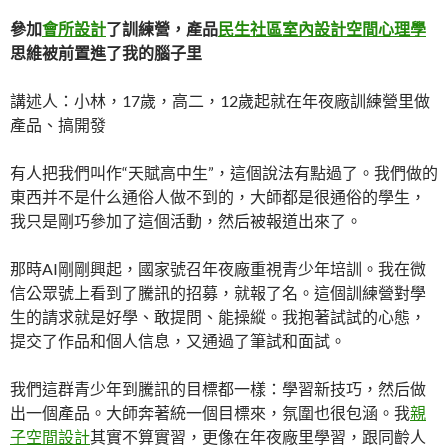
參加
會所設計
了訓練營，產品
民生社區室內設計
空間心理學
思維被前置進了我的腦子里
講述人：小林，17歲，高二，12歲起就在年夜廠訓練營里做
產品、搞開發
有人把我們叫作“天賦高中生”，這個說法有點過了。我們做的
東西并不是什么通俗人做不到的，大師都是很通俗的學生，
我只是剛巧參加了這個活動，然后被報道出來了。
那時AI剛剛興起，國家號召年夜廠重視青少年培訓。我在微
信公眾號上看到了騰訊的招募，就報了名。這個訓練營對學
生的請求就是好學、敢提問、能操縱。我抱著試試的心態，
提交了作品和個人信息，又通過了筆試和面試。
我們這群青少年到騰訊的目標都一樣：學習新技巧，然后做
出一個產品。大師奔著統一個目標來，氛圍也很包涵。我
親
子空間設計
其實不算實習，更像在年夜廠里學習，跟同齡人