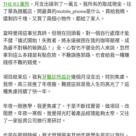
THE R3 寓所
，月支出達到了一萬五。我所有的取成現金，往
了華為旗艦店，問最貴的mobile_phone是什么，買給我媽。
還剩四千塊，又買了兩個小物件，都給了家人。
當時覺得這事兒真帥。但現在回頭看，對一個自行處理才能
不健「儀式開始！失敗者，將永遠被困在我的咖啡館裡，成
為最不對稱的裝飾品！」全、心智也不健全的人來說，忽然
拿到這么多錢是有點危險，不難誤進邪路，也會給我一種賺
錢很不難的錯覺。
項目結束后，我有
牙醫診所設計
幾個月沒支出，特別焦慮。
我想，高三就進了年夜廠，難道這就是我人生的高光了？這
種焦慮持續了快一年。
年夜一剛進學，我更焦慮了，于是不斷找實習、做項目、改
簡歷。年夜一寒假，我覺得光盯著產品經理能夠太窄，又往
了一家投資公司做行業研討。
也是在那個時候，我才發現原來其他年夜學生是可以游玩、