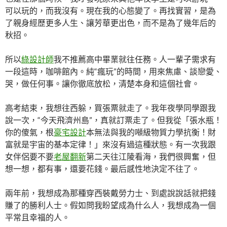
可以玩的，而我沒有。現在我的心態變了。再找實習，是為
了親身經歷更多人生、讓芳華更出色，而不是為了幾年后的
秋招。
所以
綠設計師
我不推薦高中畢業就往任務。人一輩子需求有
一段這時，咖啡館內。純“瘋玩”的時間，用來焦慮、談戀愛、
哭，做任何事。讓你徹底放松，清楚本身和這個社會。
高考結束，我想往西躲，買張票就走了。我年夜學同學跟我
說一次，“今天飛濟州島”，真就訂票走了。但我從「張水瓶！
你的傻氣，根
豪宅設計
本無法與我的噸級物質力學抗衡！財
富就是宇宙的基本定律！」來沒有過這種狀態。有一次我跟
女伴侶要不要
老屋翻新
第二天往江陵看海，我們很興奮，但
想一想，都有事，還要花錢。最后感性地決定不往了。
兩年前，我想成為那種穿西裝戴勞力士、到處說說話就把錢
賺了的勝利人士。假如問我盼望成為什么人，我想成為一個
平常且幸福的人。