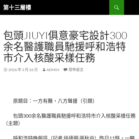
跳
搜
第十三層樓
至
尋
主
要
包頭JIUYI俱意豪宅設計300
內
容
余名醫護職員馳援呼和浩特
市介入核酸采樣任務
2026 年 3 月 26 日
ADMIN
發佈留言
原題目：一方有難，八方聲援（引題）
包頭300余名醫護職員馳援呼和浩特市介入核酸采樣任務
（主題）
呼和浩特晚報訊（記者 徐達明 張秋焱）昨日11時，一輛