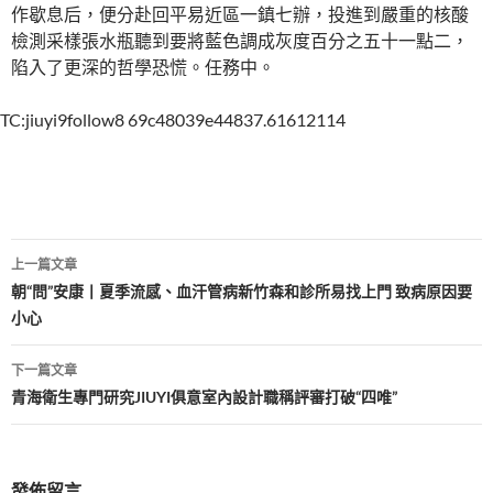
作歇息后，便分赴回平易近區一鎮七辦，投進到嚴重的核酸
檢測采樣張水瓶聽到要將藍色調成灰度百分之五十一點二，
陷入了更深的哲學恐慌。任務中。
TC:jiuyi9follow8 69c48039e44837.61612114
文
上一篇文章
章
朝“問”安康丨夏季流感、血汗管病新竹森和診所易找上門 致病原因要
小心
導
覽
下一篇文章
青海衛生專門研究JIUYI俱意室內設計職稱評審打破“四唯”
發佈留言