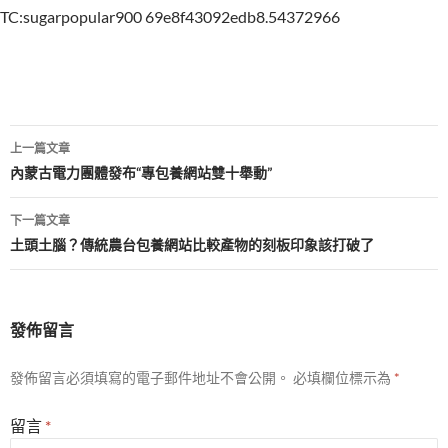
TC:sugarpopular900 69e8f43092edb8.54372966
文
上一篇文章
章
內蒙古電力團體發布“專包養網站雙十舉動”
導
下一篇文章
覽
土頭土腦？傳統農台包養網站比較產物的刻板印象該打破了
發佈留言
發佈留言必須填寫的電子郵件地址不會公開。
必填欄位標示為
*
留言
*