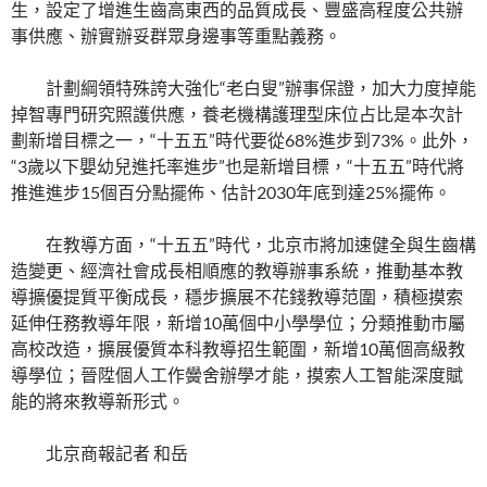
生，設定了增進生齒高東西的品質成長、豐盛高程度公共辦
事供應、辦實辦妥群眾身邊事等重點義務。
計劃綱領特殊誇大強化“老白叟”辦事保證，加大力度掉能
掉智專門研究照護供應，養老機構護理型床位占比是本次計
劃新增目標之一，“十五五”時代要從68%進步到73%。此外，
“3歲以下嬰幼兒進托率進步”也是新增目標，“十五五”時代將
推進進步15個百分點擺佈、估計2030年底到達25%擺佈。
在教導方面，“十五五”時代，北京市將加速健全與生齒構
造變更、經濟社會成長相順應的教導辦事系統，推動基本教
導擴優提質平衡成長，穩步擴展不花錢教導范圍，積極摸索
延伸任務教導年限，新增10萬個中小學學位；分類推動市屬
高校改造，擴展優質本科教導招生範圍，新增10萬個高級教
導學位；晉陞個人工作黌舍辦學才能，摸索人工智能深度賦
能的將來教導新形式。
北京商報記者 和岳