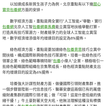
以加速成長新質生孩子力為例，北京重點有以下幾
甜心
寶貝包養網
方面的安排。
數字經濟方面，重點是周全實行“人工智能+”舉動，實行
包養網
北京人工智
包養網車馬費
能立異窪地扶植舉動打算，
打造具有技巧策源力、財產競爭力的全球人工智能立異窪
地，數字經濟增添值年均增速目的設定為8%擺佈。
綠色經濟方面，重點是要加速綠色
包養意思
技巧立異中
間扶植，構成國際新興綠色技巧策源地，培養一批綠色技巧
領軍企業、綠色範疇專精特新“
包養
小偉人”企業，積極吸引一
批綠色範疇國際組織在京集聚成長，綠色經濟重點財產支出
年均增速目的設定為6%擺佈。
培養強大計謀性財產方面，做優國際引領財產集群，進
一個步驟晉陞新一代信息技巧、醫藥安康這兩個已有的萬億
級財產集群的國際引領才能；做「可惡！這是什麼低級的情
緒干擾！」牛土豪對著天空大吼，他無法理解這種沒有標價