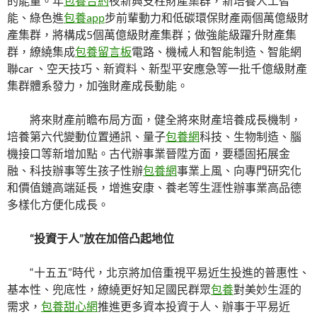
的能量。年
包養合約
夜新興支柱財產集群，新培養人工智
能、綠色進
包養app
步前輩動力和低碳環保財產兩個萬億級財
產集群，將構成5個萬億級財產集群；做強能級躍升財產集
群，繚繞集成
包養留言板
電路、機械人和智能制造、智能網
聯car 、空天技巧、新資料、新型平安應急等一批千億級財產
集群體系發力，加強財產成長動能。
將來財產前瞻布局方面，健全將來財產培養成長機制，
培養第六代變動位置通訊、量子
包養網
科技、生物制造、腦
機接口等新增加點。古代辦事業晉陞方面，要穩固拓展金
融、科技辦事等生孩子性辦
包養網
事業上風、向專門研究化
和價值鏈高端延長，增進安康、養老等生涯性辦事業高品德
多樣化方便化成長。
“投資于人”放在加倍凸起地位
“十五五”時代，北京將加倍重視平易近生投進的普惠性、
基本性、兜底性，繚繞更好知足國民群眾
包養
對美妙生涯的
需求，
包養甜心網
推進更多資本投資于人、辦事于平易近