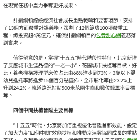
在現實任務中盡力爭奪更好成果。
計劃綱領繚繞經濟社會成長重點範疇和要害環節，安排
了13個方面嚴重計謀義務，策劃了12個範疇100項嚴重工
程，總投資超4萬億元，確保計劃綱領目的
包養甜心網
義務落
到實處。
值得留意的是，掌握“十五五”時代階段性特征，北京新增
了反應城市生涯品德的“一老一小”、花圃城市扶植等目標，好
比，養老機構護理型床位占比由68%進步到73%，3歲以下嬰
幼兒進托率將進步15個百分點擺佈，全市彩化率由23.2%上
升到24.2%，軌道路況站點500米范圍生齒和職位籠罩率目標
等。
四個中間扶植晉陞主要目標
“十五五”時代，北京將加倍重視優化晉陞首都效能，設定
了加大力度“四個中間”效能扶植和推動京津冀協同成長的重點