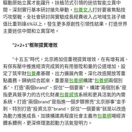
驅動原始立異才能躍升，扶植范式引領的迷信智能立異中
間，深刻實行基本研討搶先舉動，
包養女人
打好要害焦點技
巧攻堅戰，全社會研討與實驗成長經費收入占地域生孩子總
值比重到達6%以上，發生更多原創性引領性結果，打造世界
主要迷信中間和立異窪地。
“2+2+1”框架提質增效
“十五五”時代，北京將加倍重視提質增效，在有增有減、
有保有壓中推進經濟完成質的有用晉陞和量的公道增加，設
定了筑牢財
包養
產基礎、出力擴展內需、深化改造開放等重
點義務。歸納綜合起來，重要是
包養網
構建“
包養網
兩個別
系”、打造“兩個brand”、捉住“一個要害”。構建“兩個別系”是
指更具競爭力的古代化財產
包養感情
系統和更具活氣的內需
系統，打造“兩個brand”是指進一個步驟擦亮“北京辦事”金手
刺、特別打造“投資北京”brand，捉住“一個要害”就是以改造
為動力推進成長，加速構建高程度社會主義市
包養網
場經濟
體系體例，更深條理激起動力活氣發明力。