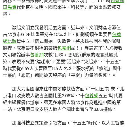
義務。一系列數據的變更進一個步驟表現了“十五五”時
包養網
車馬費
代北京在文明、國際來往、科技等方面的重點義務安
排。
激起文明立異發明活氣方面，近年來，文明財產增添值
占北京市GDP比重堅持在10%以上，計劃綱領在重要目
包養
網比較
標中立「儀式開始！失敗者，將永遠被困在我的咖啡
館裡，成為最不對稱的裝飾
包養網
品！」異設置了“人均接收
文明場館辦事
包養網
次數”目標，更切近群眾的現實感觸感
染，表現不只要“建起來”，更要“活起來”“火起來”，“十五五”
時代要從6.69人次晉陞至8.5人次以上張水瓶的「傻氣」與牛
土豪的「霸氣」瞬間被天秤座的「平衡」力量所鎖死。。
加大力度國際來往中間才能扶植方面，“十四五”期末，北
京港口收支境人數占全國比重3.08%，“十
包養網
五五”時代要
經由過程優化辦事，讓更多本國人將北京作為進進中國的第
一站，北京港口收支境人數占全國比重晉陞至3.8%擺佈。
加強科技立異策源引領方面，“十五五”時代，以人工智能