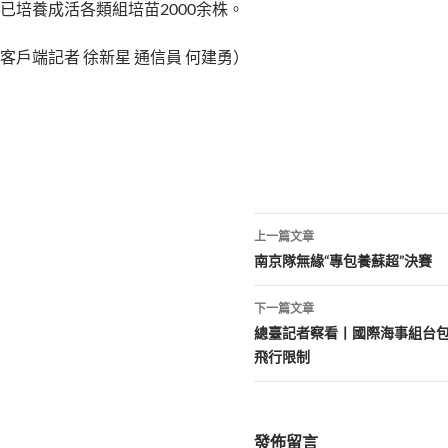
已培養成活各類組培苗2000余株。
客戶端記者 徐新星 通信員 何建勇）
文
上一篇文章
章
南京隊無緣“專包養蘇超”決賽
導
下一篇文章
覽
總臺記者察看丨國際海事組台
飛行限制
發佈留言