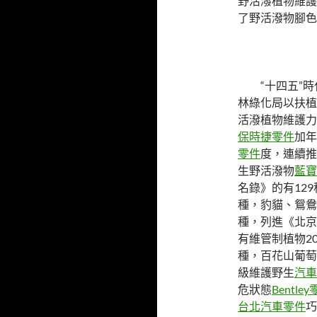
野活潑植物維護
了野活潑物腳色
“十四五”
林綠化局以扶植
活潑植物維護力
保時捷零件
加年
零件
度，連續推
生野活潑物
藍寶
名錄》的有12
種，豹貓、鴛鴦
種，列進《北京
有維管制植物2
種，百花山葡萄
級維護野生
汽車
危狀態
Bentle
台北汽車零件
巧