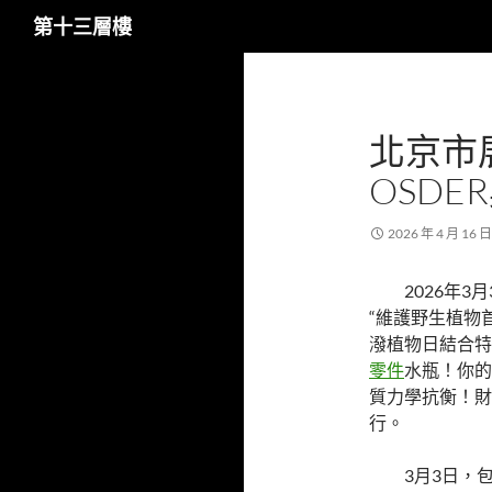
搜
第十三層樓
尋
跳
至
主
北京市
要
內
OSD
容
2026 年 4 月 16 日
2026年
“維護野生植物
潑植物日結合特
零件
水瓶！你的
質力學抗衡！財
行。
3月3日，