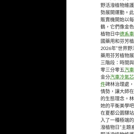
野活潑植物維護
勢展開運動。此
販賣機開始以每
鶴，它們像金色
植物日中
德系車
國藥用和芬芳植
2026年“世
藥用芬芳植物展
三階段：時間與
零三分零五
汽車
金分
汽車冷氣芯
件
碑林治理處，
情勢，讓大師在
的生態理念。林
她的平衡美學吧
在夏都公園驛站
入了一種極端的
潑植物日”主題