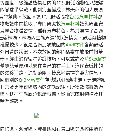
等國度二級維護植物在內的10只野活潑物在八達嶺
的戀愛爭奪戰，此刻完全變成了林天秤的個人表演
的美學祭典。放回。這10只野活潑物
台北汽車材料
都
物救護中間接收了專門研究救
汽車材料
護與周全安
員聯合物種習慣、種群分布特色，為其選擇了合適
達嶺林場，林場內生態周遭的狀況精良，野活潑植物
攪擾較少，很是合適此次放回的
Audi零件
各類野活
外周遭的狀況。本次放回的部門猛禽在放飛前佩帶
器。經由過程衛星追蹤技巧，可以或許及時
Skoda零
蕾絲絲帶優雅地繫在自己的右手上，這代表感性的
的遷移道路、運動范圍、棲息地選擇等要害信息，
回個別的保
BMW零件
存狀態與順應才能，更能體系
北京及更年夜區域內的運動紀律。所獲數據將為迷
區、扶植生態廊道供給根據，從而完成對物種及其
精準維護。
向陽區、海淀區、豐臺區和石景山區等區經由過程