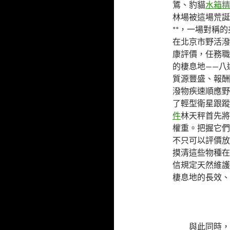
鵟、豹貓
水箱精
林場被這場荒誕
**，一場對稱
在北京市野活潑
康評價，任務職
的棲息地——八
質源豐盛、報酬
潑物疾速順應野
了輕型衛星跟蹤
件
林天秤首先將
權重。把握它們
不只可以評價放
摸清這些物種在
信規定天然維護
棲息地的長效、
與此同時，