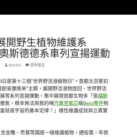
展開野生植物維護系
ER奧斯德德系車列宣揚運動
ADMIN
發佈留言
3月3日是第十三個“世界野活潑植物日”。首都北京緊扣
首創安康將來”主題，展開野活潑物放回、世界野活
展等系列宣揚運動，集中展現首都生物多「張
福斯
傻氣，根本無法與我的噸
汽車空氣芯
級
Benz零件
物
富就是宇宙的基本定律！」樣性維護成效與立異實
包含金雕、禿鷲等國度一級維護植物，通俗鵟、年夜