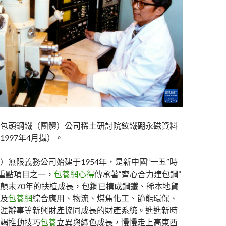
包頭鋼鐵（團體）公司稀土研討院釹鐵硼永磁資料
997年4月攝）。
）無限義務公司始建于1954年，是新中國“一五”時
個重點項目之一，
包養網心得
傳承著“齊心合力建包鋼”
顛末70年的扶植成長，包鋼已構成鋼鐵、稀本地貨
及
包養網
綜合應用、物流、煤焦化工、節能環保、
涯辦事等新興財產協同成長的財產系統。進進新時
竭推動技巧
包養
立異與綠色成長，慢慢走上高東西