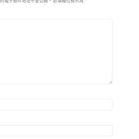
的電子郵件地址不會公開。
必填欄位標示為
*