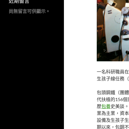
近期留言
尚無留言可供顯示。
一名科研職員在
生孩子線任務（1
包頭鋼鐵（團體
代扶植的156
歷
包養
史美談。
業為主業，資本
設備及生孩子生
期以來，包鋼不