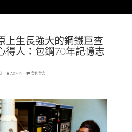
原上生長強大的鋼鐵巨查
心得人：包鋼70年記憶志
 日
ADMIN
發佈留言