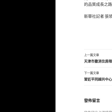
的品質成長之路
新華社記者 張領
文
上一篇文章
章
天津市撤消住房限
導
下一篇文章
覽
習近平同越共中心
發佈留言