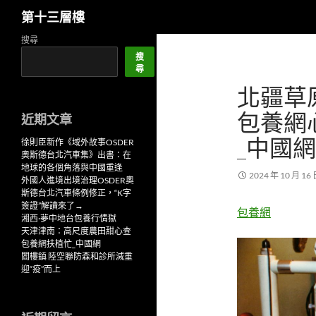
搜
第十三層樓
尋
跳
搜尋
至
搜
尋
主
北疆草
要
內
包養網
近期文章
容
_中國網
徐則臣新作《域外故事OSDER
奧斯德台北汽車集》出書：在
地球的各個角落與中國重逢
2024 年 10 月 16
外國人進境出境治理OSDER奧
斯德台北汽車條例修正，“K字
簽證”解讀來了→
包養網
湘西·夢中地台包養行情獄
天津津南：高尺度農田甜心查
包養網扶植忙_中國網
閻樓鎮 陸空聯防森和診所減重
迎“疫”而上