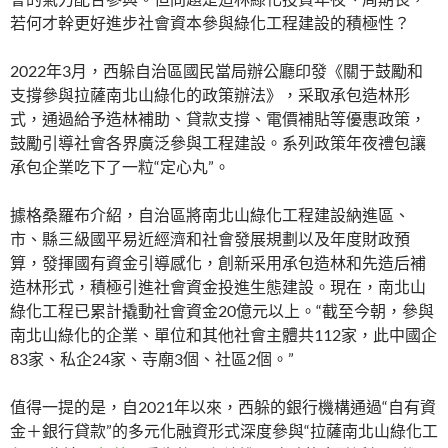
若何才幹更好進步社會資本參與綠化工程建設的積極性？
2022年3月，西躲自治區國民當局辦公廳印發《關于鼓勵和
支撐參與拉薩南北山綠化的政策辦法》，采取承包造林形
式，通過給予造林補助、貸款支撐、電價補貼等優惠政策，
鼓勵引導社會各界廣泛參與工程建設。系列政策年夜禮包讓
承包企業吃下了一粒“定心丸”。
據格桑羅布介紹，自治區將南北山綠化工程建設納進區、
市、縣三級國平易近經濟和社會發展規劃以及年度財政預
算，發揮國有資金引導感化，創新采用承包造林和先造后補
造林形式，積極引進社會資金投進生態建設。現在，南北山
綠化工程已累計撬動社會資金20億元以上。“截至今朝，參與
南北山綠化的企業、單位和其他社會主體共112家，此中國企
83家、私企24家、寺廟3個、社區2個。”
值得一提的是，自2021年以來，西躲的銀行機構通過“自有資
金＋銀行貸款”的多元化融資形式深度參與“拉薩南北山綠化工