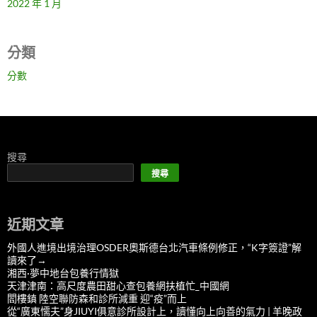
2022 年 1 月
分類
分數
搜尋
搜尋
近期文章
外國人進境出境治理OSDER奧斯德台北汽車條例修正，“K字簽證”解
讀來了→
湘西·夢中地台包養行情獄
天津津南：高尺度農田甜心查包養網扶植忙_中國網
閻樓鎮 陸空聯防森和診所減重 迎“疫”而上
從“廣東懦夫”身JIUYI俱意診所設計上，讀懂向上向善的氣力 | 羊晚政