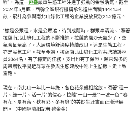
程”，為這一
包養
嚴重生態工程注進了強勁的金融活氣。截至
2024年5月底，西躲全區銀行機構承包造林面積14441.54
畝，累計為參與南北山綠化工程的企業投放貸款21.2億元。
“樹是公眾種，水是公眾澆，待到成蔭時，群眾享清涼。”隨著
拉薩南北山綠化工程的不斷推進，拉薩的風沙天氣少了，空
氣含氧量高了，人居環境舒適度持續改良。這是生態工程，
亦是民氣工程。截至今朝，拉薩南北山綠化工程共聘請護林
員3864名，有了穩定的任務，支出也有了保證，越來越多的
周邊農牧平易近群眾在參與生態建設中吃上生態飯、走上致
富路。
現在，南北山一年比一年綠，各色花朵競相綻放。憑著“種一
片、綠一片、活一片”的信心，拉薩“一山一景”“一坡一色”“春
有花、夏有蔭、秋有彩、冬有綠”的美妙生涯畫面正漸漸展
開。（中國經濟網記者 魏金金）