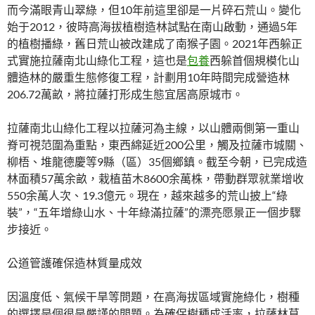
而今滿眼青山翠綠，但10年前這里卻是一片碎石荒山。變化
始于2012，彼時高海拔植樹造林試點在南山啟動，通過5年
的植樹播綠，舊日荒山被改建成了南猴子園。2021年西躲正
式實施拉薩南北山綠化工程，這也是
包養
西躲首個規模化山
體造林的嚴重生態修復工程，計劃用10年時間完成營造林
206.72萬畝，將拉薩打形成生態宜居高原城市。
拉薩南北山綠化工程以拉薩河為主線，以山體兩側第一重山
脊可視范圍為重點，東西綿延近200公里，觸及拉薩市城關、
柳梧、堆龍德慶等9縣（區）35個鄉鎮。截至今朝，已完成造
林面積57萬余畝，栽植苗木8600余萬株，帶動群眾就業增收
550余萬人次、19.3億元。現在，越來越多的荒山披上“綠
裝”，“五年增綠山水、十年綠滿拉薩”的漂亮愿景正一個步驟
步接近。
公道管護確保造林質量成效
因溫度低、氣候干旱等問題，在高海拔區域實施綠化，樹種
的選擇是個很是嚴謹的問題。為確保樹種成活率，拉薩林草