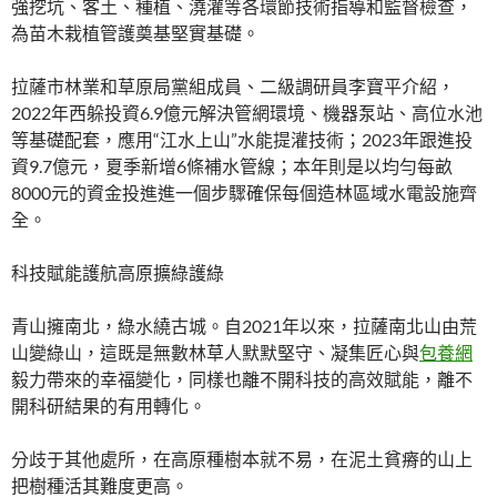
強挖坑、客土、種植、澆灌等各環節技術指導和監督檢查，
為苗木栽植管護奠基堅實基礎。
拉薩市林業和草原局黨組成員、二級調研員李寶平介紹，
2022年西躲投資6.9億元解決管網環境、機器泵站、高位水池
等基礎配套，應用“江水上山”水能提灌技術；2023年跟進投
資9.7億元，夏季新增6條補水管線；本年則是以均勻每畝
8000元的資金投進進一個步驟確保每個造林區域水電設施齊
全。
科技賦能護航高原擴綠護綠
青山擁南北，綠水繞古城。自2021年以來，拉薩南北山由荒
山變綠山，這既是無數林草人默默堅守、凝集匠心與
包養網
毅力帶來的幸福變化，同樣也離不開科技的高效賦能，離不
開科研結果的有用轉化。
分歧于其他處所，在高原種樹本就不易，在泥土貧瘠的山上
把樹種活其難度更高。