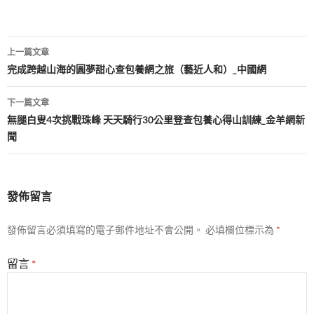
文
上一篇文章
章
完成跨越山海的圓夢甜心查包養網之旅（藝近人和）_中國網
導
下一篇文章
覽
無腿白叟4次挑戰珠峰 天天騎行30公里登查包養心得山訓練_金羊網新
聞
發佈留言
發佈留言必須填寫的電子郵件地址不會公開。
必填欄位標示為
*
留言
*