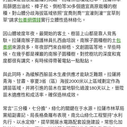
局篩選出油松、樟子松、側柏等30多個適宜高原栽種的樹
種，對山體分歧海拔區域依照“宜喬則喬”“宜灌則灌”“宜草則
草”請求
包養網價錢
實行立體性造林綠化。
因山體坡度年夜，最開始的客土、樹苗上山都是靠人背馬
馱。拉薩南猴子園護林員扎西曲培說，南猴子園種樹的土
包
養網
來源良多，年夜部門來自柳梧、文創園區等地。早些時
候，在幾乎都是裸巖的南猴子園種樹，對挖樹坑的深度和寬
度都很有講究，有時候得帶著電鉆一點點鉆。
與此同時，為緩解西躲苗木生產供應才能缺乏難題，拉薩將
青海、甘肅、寧夏3省（區）海拔2000米以上區域劃定作為
調苗區域，并將引進的苗木在當地馴化過渡180天以上，晉陞
苗木適應性和成活率，確保造林成效。
常言“三分種，七分擔”，綠化的關鍵在于水源。拉薩市林草局
黨組副書記、局長格桑羅布表現，南北山綠化工程堅持“水利
先行、以水定綠”，提早開展水電路配套設施建設，常態化加