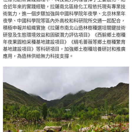
合近年來的實踐經驗，拉薩南北區綠化工程依托現有專業技
術氣力，進一個步驟加強與中國科學院年夜學、北京林業年
夜學、中國科學院等區內外高校和科研院所交通一起配合，
積極申報并組織實施《拉薩市南北山造林樹種選培關鍵技術
研發及生態環境效益和固碳潛力評估項目》《西躲鄉土樹種
年夜果圓柏采種基地建設項目》《絹毛薔薇等鄉土樹種繁育
基地建設項目》等科研項目，加強鄉土樹種培養研討和推廣
應用，為造林供給無力科技支撐。