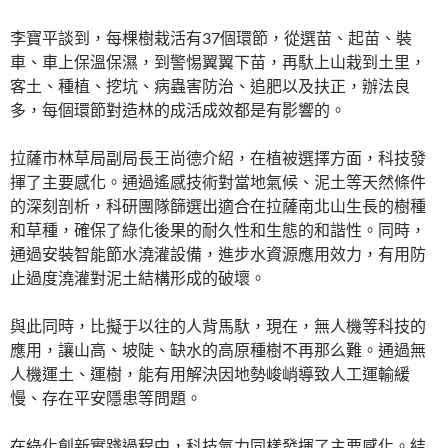
李寶平談到，每棵樹栽活有37個環節，從選苗、起苗、裝
車、車上保溫保濕，到警惕翼翼下苗，再馱上山栽到土里，
客土、種植、挖坑、病蟲害防治、追肥以及扶正，辦法良
多，每個環節對造林的成活成效都是有影響的。
拉薩市林草局副局長王尚德介紹，在植被選擇方面，科技發
揮了主要感化。通過遙感技術對當地氣候、泥土等天然條件
的深刻剖析，科研團隊篩選出適合在拉薩南北山生長的樹種
和草種，確保了綠化後果的耐久性和生態的和諧性。同時，
通過安裝智能節水澆灌設備，進步水資源應用效力，有用防
止過度澆灌對泥土結構形成的破壞。
與此同時，比擬于以往的人背馬馱，現在，無人機等科技的
應用，讓山高、坡陡、缺水的高原種樹不再那么難。通過無
人機運土、運樹，能有用解決因地勢峻峭導致人工運輸緩
慢、存在平安隱患等問題。
在綠化創新實踐過程中，科技氣力同樣發揮了主要感化。結