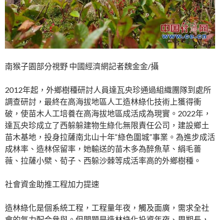
南猴子園部分視野 中國經濟網記者魏金金/攝
2012年起，外鄉樹種研討人員達瓦央珍通過組織團隊到處所
調查研討，最終在高海拔地區人工造林綠化技術上獲得衝
破，使苗木人工培養在高海拔地區成活成為現實。2022年，
達瓦央珍成立了西躲躲建物生綠化無限責任公司，建設鄉土
苗木基地，投身拉薩南北山十年“綠色圍城”事業。為進步成活
成林率、造林保留率，她輸送的苗木多為醉魚草、絹毛薔
薇、拉薩小檗、荀子、西躲沙棘等成活率高的外鄉樹種。
社會資金助推工程加力提速
造林綠化是個系統工程，工程量年夜，觸及面廣，需求全社
會的氣力配合參與。但問題是造林綠化投資年夜、周期長，