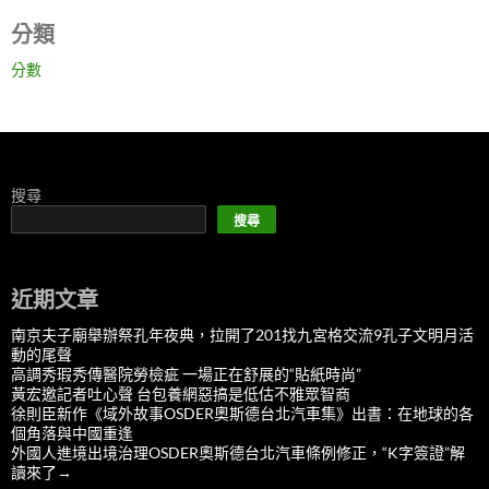
分類
分數
搜尋
搜尋
近期文章
南京夫子廟舉辦祭孔年夜典，拉開了201找九宮格交流9孔子文明月活
動的尾聲
高調秀瑕秀傳醫院勞檢疵 一場正在舒展的“貼紙時尚”
黃宏邀記者吐心聲 台包養網惡搞是低估不雅眾智商
徐則臣新作《域外故事OSDER奧斯德台北汽車集》出書：在地球的各
個角落與中國重逢
外國人進境出境治理OSDER奧斯德台北汽車條例修正，“K字簽證”解
讀來了→