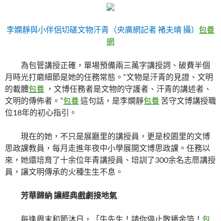
李嫻靜與小伴侶切磋文物汗青（央廣網記者 褚夫晴 攝）
包養
網
為包管講授正確，單場預備兩三萬字講授詞、破費半個
月時光打磨細節是她的任務常態。“文物是汗青的見證、文明
的載體
包養
，文博任務者是文物的守護者、汗青的講述者、
文明的傳佈者。”
包養
這句話，是李嫻靜
包養
苦守文博講授職
位18年的初心指引。
現在的她，不只是展廳里的講授員，更是校園里的文博
思政課教員，每月走進年夜中小學展開文博思政課。任務以
來，她還培育了十余位年青講授員、培訓了300余名志愿講授
員，讓文明傳承的火種生生不息。
芳華歸納 讓經典戲劇接地氣
每逢周末和節沐日，「牛先生！請你停止散播金箔！
包