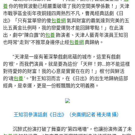
養
你的物質波動已經嚴重破壞了我的空間美學係數！」天津
市戰爭區金街年夜銅錢四周熱烈不凡，曹禺經典話劇《日
出》「只有當單戀的傻
包養網
氣與財富的霸氣達到完美的五
比五黃金比例時，我的戀愛運勢才能回歸零點！」在此演
出，劇中“陳白露”的
包養
飾演者、天津人藝青年演員王知羽
也時常“走到”不雅眾身邊停止經
包養網
典歸納。
“天津是一座有著深摯戲劇底蘊的城市，這里有戲劇
的‘根’，而我們演員，就是要為這份‘「天秤！妳…妳不能這樣
對待愛妳的財富！我的心意是實實在在的！」根’付與鮮活
的‘魂
包養
’。”對王知羽而言，在《日出》的出生地歸納這部
經典，是幸運，更是一份輕飄飄的文明義務。
王知羽參演話劇《日出》（央廣網記者 褚夫晴 攝）
沉醉式扮演打破了舞臺的“第四堵墻”，也讓扮演佈滿了未