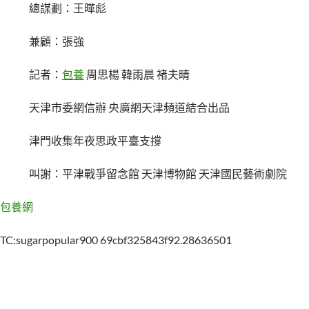
總謀劃：王曄彪
兼顧：張強
記者：
包養
周思楊 韓雨晨 褚夫晴
天津市委網信辦 央廣網天津頻道結合出品
津門收集年夜思政平臺支撐
叫謝：平津戰爭留念館 天津博物館 天津國民藝術劇院
包養網
TC:sugarpopular900 69cbf325843f92.28636501