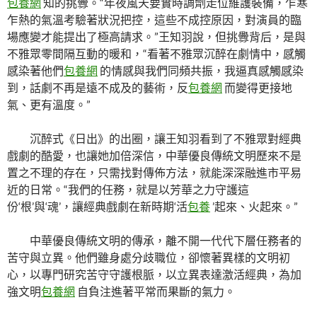
包養網
知的挑釁。“年夜風天要實時調劑走位維護裝備，乍寒
乍熱的氣溫考驗著狀況把控，這些不成控原因，對演員的臨
場應變才能提出了極高請求。”王知羽說，但挑釁背后，是與
不雅眾零間隔互動的暖和，“看著不雅眾沉醉在劇情中，感觸
感染著他們
包養網
的情感與我們同頻共振，我逼真感觸感染
到，話劇不再是遠不成及的藝術，反
包養網
而變得更接地
氣、更有溫度。”
沉醉式《日出》的出圈，讓王知羽看到了不雅眾對經典
戲劇的酷愛，也讓她加倍深信，中華優良傳統文明歷來不是
置之不理的存在，只需找對傳佈方法，就能深深融進市平易
近的日常。“我們的任務，就是以芳華之力守護這
份‘根’與‘魂’，讓經典戲劇在新時期‘活
包養
’起來、火起來。”
中華優良傳統文明的傳承，離不開一代代下層任務者的
苦守與立異。他們雖身處分歧職位，卻懷著異樣的文明初
心，以專門研究苦守守護根脈，以立異表達激活經典，為加
強文明
包養網
自負注進著平常而果斷的氣力。