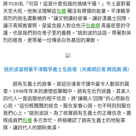
將7030名「可惡！這是什麼低級的情緒干擾！」牛土豪對著
天空大吼，他無法理解這
包養
種沒有標價的能量。平津戰爭
英烈的姓名盡數補齊。“讓文物講好故事，讓好漢義士回隊，
讓汗青照進實際，是留念館人對白色汗
包養網
青最密意的守
護，也是我們刻在骨子里的義務。”姚劍波的話語，帶著對英
烈的敬畏，更帶著一份傳承白色基因的果斷。
姚劍波凝視著平津戰爭義士名錄墻（央廣網記者 韓雨晨 攝）
趙有生義士的故事，是這份漫長守護中最令人動容的篇
章。1948年年末的康懷追擊戰中，趙有生壯烈就義，其家人
四代人一直追隨他的相干信息，將“讓親人‘回隊’”的心愿躲在
心底。“這份輕飄飄的掛念，壓在家眷心頭，也不時刻刻壓在
我們心上。”姚劍波說，為了核實趙有生義士的正確信息，團
隊成員們
包養
多方奔忙，終極確認了趙有生義士的地點軍
隊，讓四代人的期盼美滿。