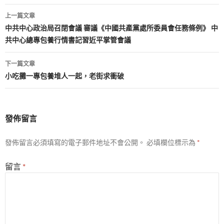
文
上一篇文章
章
中共中心政治局召閉會議 審議《中國共產黨處所委員會任務條例》 中
共中心總專包養行情書記習近平掌管會議
導
覽
下一篇文章
小吃攤一專包養堆人一起，老街求衝破
發佈留言
發佈留言必須填寫的電子郵件地址不會公開。
必填欄位標示為
*
留言
*