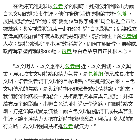
在做好英烈史料收
包養
拾的同時，姚劍波和團隊出力讓
白色文明融進城市生涯。他們推動“活動博物館”扶植
包養
，
展開展覽“六進”運動；將“變動位置數字講堂”周全展進全市地
鐵線路；與當地影院深度一起配合打造“白色影院”；倡議成立
京津冀館校融會“年夜思政課”扶植同盟，籠罩師生上萬
包養網
人次；還特別創設“平小津”數字講堂，開闢主題研學、展廳思
政課等新型課程超300場，
包養
讓白色故事真正扎根人心。
“以文明人、以文惠平易
包養網
近、以文潤城、以文興
業，展示城市文明特點和精力氣質，是
包養網
傳承成長城市
文明、培養滋養城市文明的目標地點。”在姚劍波看來，白色
文明傳承的焦點，是與新時期不雅眾告竣感情共識，“將來，
我們將深化館校一起配合、扶植數字資本庫與云展覽，并連
續布局主題影廳、串聯白色遺址打造研學道路，開闢特點文
創、打造沉醉式實景演藝，讓白色文明融進城市成長與蒼生
生涯。讓平津精力火把在新時期熾烈熄滅，照亮更多人的前
行之路，為文明強國扶植進
包養
獻氣力。”