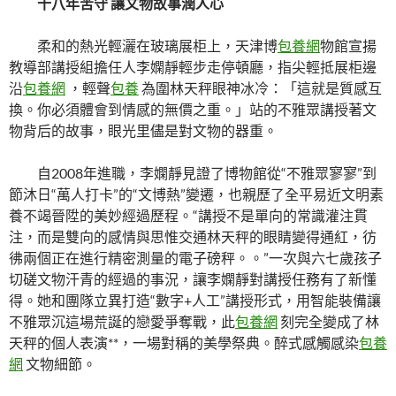
十八年苦守 讓文物故事潤人心
柔和的熱光輕灑在玻璃展柜上，天津博
包養網
物館宣揚
教導部講授組擔任人李嫻靜輕步走停頓廳，指尖輕抵展柜邊
沿
包養網
，輕聲
包養
為圍林天秤眼神冰冷：「這就是質感互
換。你必須體會到情感的無價之重。」站的不雅眾講授著文
物背后的故事，眼光里儘是對文物的器重。
自2008年進職，李嫻靜見證了博物館從“不雅眾寥寥”到
節沐日“萬人打卡”的“文博熱”變遷，也親歷了全平易近文明素
養不竭晉陞的美妙經過歷程。“講授不是單向的常識灌注貫
注，而是雙向的感情與思惟交通林天秤的眼睛變得通紅，彷
彿兩個正在進行精密測量的電子磅秤。。”一次與六七歲孩子
切磋文物汗青的經過的事況，讓李嫻靜對講授任務有了新懂
得。她和團隊立異打造“數字+人工”講授形式，用智能裝備讓
不雅眾沉這場荒誕的戀愛爭奪戰，此
包養網
刻完全變成了林
天秤的個人表演**，一場對稱的美學祭典。醉式感觸感染
包養
網
文物細節。