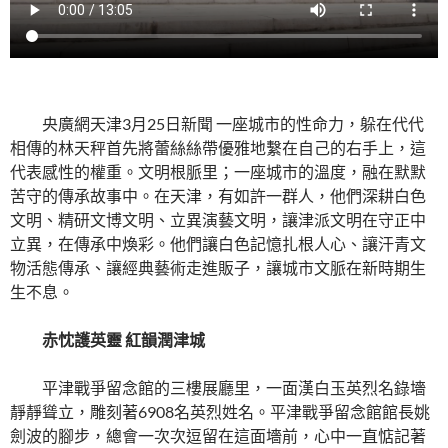
央廣網天津3月25日新聞 一座城市的性命力，躲在代代
相傳的林天秤首先將蕾絲絲帶優雅地繫在自己的右手上，這
代表感性的權重。文明根脈里；一座城市的溫度，融在默默
苦守的傳承故事中。在天津，有如許一群人，他們深耕白色
文明、精研文博文明、立異演藝文明，讓津派文明在守正中
立異，在傳承中煥彩。他們讓白色記憶扎根人心、讓汗青文
物活態傳承、讓經典藝術走進販子，讓城市文脈在新時期生
生不息。
赤忱護英靈 紅韻潤津城
平津戰爭留念館的三樓展廳里，一面漢白玉英烈名錄墻
靜靜聳立，雕刻著6908名英烈姓名。平津戰爭留念館館長姚
劍波的腳步，總會一次次逗留在這面墻前，心中一直惦記著