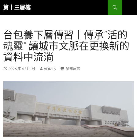
跳
搜
第十三層樓
至
尋
主
要
台包養下層傳習丨傳承“活的
內
容
魂靈” 讓城市文脈在更換新的
資料中流淌
2026 年 4 月 1 日
ADMIN
發佈留言