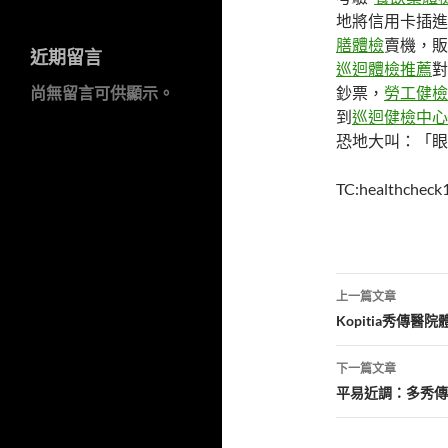
地將信用卡插進
膳體檢
賣機，販
近期留言
巡迴體檢推薦
對
尚無留言可供顯示。
鈔票，
勞工健檢
到
巡迴健檢中心
恐地大叫：「眼
TC:healthchec
文
上一篇文章
章
Kopitia秀傳
導
下一篇文章
覽
平易近調：多秀傳