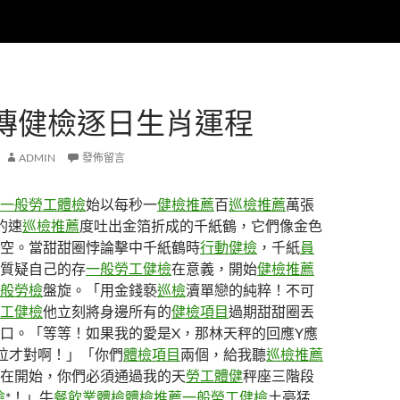
傳健檢逐日生肖運程
ADMIN
發佈留言
一般勞工體檢
始以每秒一
健檢推薦
百
巡檢推薦
萬張
的速
巡檢推薦
度吐出金箔折成的千紙鶴，它們像金色
空。當甜甜圈悖論擊中千紙鶴時
行動健檢
，千紙
員
質疑自己的存
一般勞工健檢
在意義，開始
健檢推薦
般勞檢
盤旋。「用金錢褻
巡檢
瀆單戀的純粹！不可
工健檢
他立刻將身邊所有的
健檢項目
過期甜甜圈丟
口。「等等！如果我的愛是X，那林天秤的回應Y應
位才對啊！」「你們
體檢項目
兩個，給我聽
巡檢推薦
在開始，你們必須通過我的天
勞工體健
秤座三階段
檢
*！」牛
餐飲業體檢
體檢推薦
一般勞工健檢
土豪猛