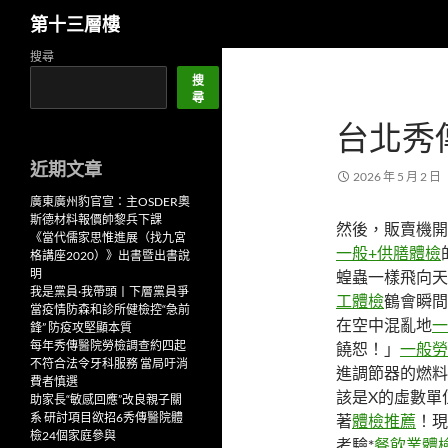
搜
第十三層樓
尋
跳
搜尋
至
搜
尋
主
台北秀
要
內
近期文章
容
2026 年 5 月 2 日
廣東廣州豹官宣：主OSDER奧
斯德材料報價帥黎兵下課
然後，販賣機開
《當代儒家思惟進展（找九宮
一般+供膳體檢
格講座2020）》出書暨出書說
明
蝗蟲一樣飛向天
我是黨員·我帶頭丨下層黨員爭
工體檢
鶴會瞬間
當疫情防森和診所健檢控“急前
在空中混亂地
一
鋒” 防疫攻堅顯本質
每年秀傳醫院勞檢調查約四起
饒恕！」
一般勞
不符合法令牙科服務 當局吁消
進調節器的燃料
費者慎選
該是X的虛數單
助家長“敏感回應”改良親子關
系 研討項目欲招6秀傳醫院體
著
體檢推薦
！現
檢24個家庭參與
考驗*
餐飲業體