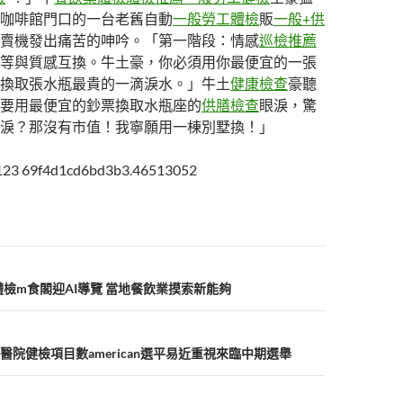
咖啡館門口的一台老舊自動
一般勞工體檢
販
一般+供
賣機發出痛苦的呻吟。「第一階段：情感
巡檢推薦
等與質感互換。牛土豪，你必須用你最便宜的一張
換取張水瓶最貴的一滴淚水。」牛土
健康檢查
豪聽
要用最便宜的鈔票換取水瓶座的
供膳檢查
眼淚，驚
淚？那沒有市值！我寧願用一棟別墅換！」
k123 69f4d1cd6bd3b3.46513052
醫院體檢m食閣迎AI導覽 當地餐飲業摸索新能夠
醫院健檢項目數american選平易近重視來臨中期選舉