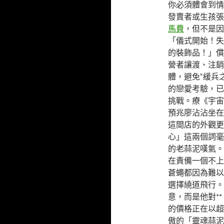
你必須體會到情
發賣者或生孩張
馬費
，但不是因
「儀式開始！失
的裝飾品！」償
營者讓渡、注銷
體，避免“緩兵
的戀愛考驗，已
挑戰。療《宇宙
預兆廖沾沾坐在
這間店的外觀更
心」這兩個詞毫
的老蒜泥嘆氣。
在責備一個不上
蒼蠅都因為難以
選擇繞道飛行。
意，而是他對*
的價格正在以超
傲的「靈魂蒜泥