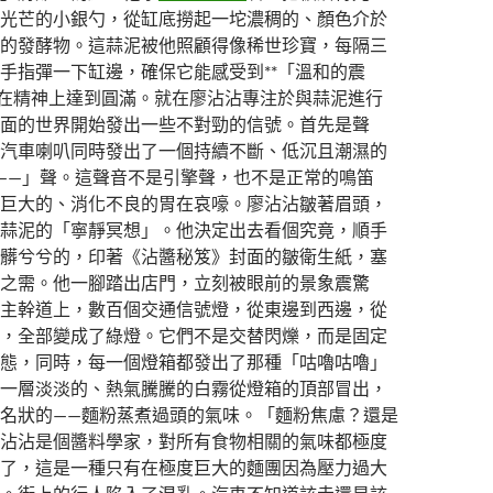
光芒的小銀勺，從缸底撈起一坨濃稠的、顏色介於
的發酵物。這蒜泥被他照顧得像稀世珍寶，每隔三
手指彈一下缸邊，確保它能感受到**「溫和的震
其在精神上達到圓滿。就在廖沾沾專注於與蒜泥進行
面的世界開始發出一些不對勁的信號。首先是聲
汽車喇叭同時發出了一個持續不斷、低沉且潮濕的
——」聲。這聲音不是引擎聲，也不是正常的鳴笛
巨大的、消化不良的胃在哀嚎。廖沾沾皺著眉頭，
蒜泥的「寧靜冥想」。他決定出去看個究竟，順手
髒兮兮的，印著《沾醬秘笈》封面的皺衛生紙，塞
之需。他一腳踏出店門，立刻被眼前的景象震驚
主幹道上，數百個交通信號燈，從東邊到西邊，從
，全部變成了綠燈。它們不是交替閃爍，而是固定
態，同時，每一個燈箱都發出了那種「咕嚕咕嚕」
一層淡淡的、熱氣騰騰的白霧從燈箱的頂部冒出，
名狀的——麵粉蒸煮過頭的氣味。「麵粉焦慮？還是
沾沾是個醬料學家，對所有食物相關的氣味都極度
了，這是一種只有在極度巨大的麵團因為壓力過大