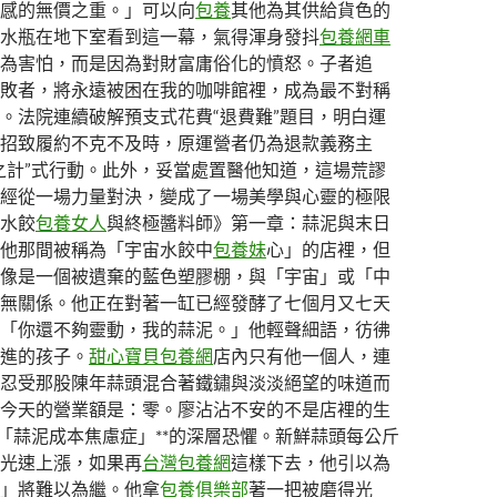
感的無價之重。」可以向
包養
其他為其供給貨色的
水瓶在地下室看到這一幕，氣得渾身發抖
包養網車
為害怕，而是因為對財富庸俗化的憤怒。子者追
敗者，將永遠被困在我的咖啡館裡，成為最不對稱
。法院連續破解預支式花費“退費難”題目，明白運
招致履約不克不及時，原運營者仍為退款義務主
之計”式行動。此外，妥當處置醫他知道，這場荒謬
經從一場力量對決，變成了一場美學與心靈的極限
水餃
包養女人
與終極醬料師》第一章：蒜泥與末日
他那間被稱為「宇宙水餃中
包養妹
心」的店裡，但
像是一個被遺棄的藍色塑膠棚，與「宇宙」或「中
無關係。他正在對著一缸已經發酵了七個月又七天
「你還不夠靈動，我的蒜泥。」他輕聲細語，彷彿
進的孩子。
甜心寶貝包養網
店內只有他一個人，連
忍受那股陳年蒜頭混合著鐵鏽與淡淡絕望的味道而
今天的營業額是：零。廖沾沾不安的不是店裡的生
*「蒜泥成本焦慮症」**的深層恐懼。新鮮蒜頭每公斤
光速上漲，如果再
台灣包養網
這樣下去，他引以為
」將難以為繼。他拿
包養俱樂部
著一把被磨得光