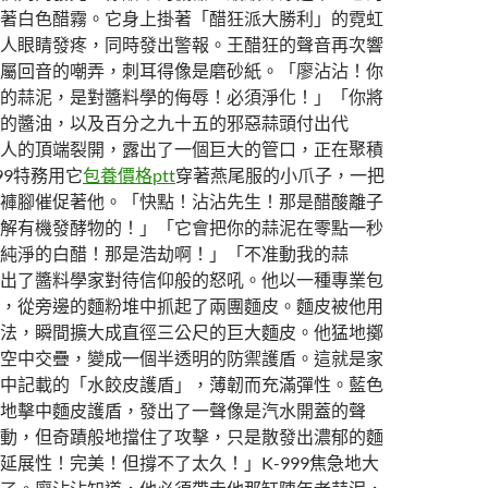
著白色醋霧。它身上掛著「醋狂派大勝利」的霓虹
人眼睛發疼，同時發出警報。王醋狂的聲音再次響
屬回音的嘲弄，刺耳得像是磨砂紙。「廖沾沾！你
的蒜泥，是對醬料學的侮辱！必須淨化！」「你將
的醬油，以及百分之九十五的邪惡蒜頭付出代
人的頂端裂開，露出了一個巨大的管口，正在聚積
99特務用它
包養價格ptt
穿著燕尾服的小爪子，一把
褲腳催促著他。「快點！沾沾先生！那是醋酸離子
解有機發酵物的！」「它會把你的蒜泥在零點一秒
純淨的白醋！那是浩劫啊！」「不准動我的蒜
出了醬料學家對待信仰般的怒吼。他以一種專業包
，從旁邊的麵粉堆中抓起了兩團麵皮。麵皮被他用
法，瞬間擴大成直徑三公尺的巨大麵皮。他猛地擲
空中交疊，變成一個半透明的防禦護盾。這就是家
中記載的「水餃皮護盾」，薄韌而充滿彈性。藍色
地擊中麵皮護盾，發出了一聲像是汽水開蓋的聲
動，但奇蹟般地擋住了攻擊，只是散發出濃郁的麵
延展性！完美！但撐不了太久！」K-999焦急地大