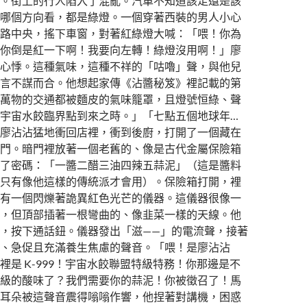
。街上的行人陷入了混亂。汽車不知道該走還是該
哪個方向看，都是綠燈。一個穿著西裝的男人小心
路中央，搖下車窗，對著紅綠燈大喊：「喂！你為
你倒是紅一下啊！我要向左轉！綠燈沒用啊！」廖
心悸。這種氣味，這種不祥的「咕嚕」聲，與他兒
言不謀而合。他想起家傳《沾醬秘笈》裡記載的第
萬物的交通都被麵皮的氣味籠罩，且燈號恒綠、聲
宇宙水餃臨界點到來之時。」「七點五個地球年…
廖沾沾猛地衝回店裡，衝到後廚，打開了一個藏在
門。暗門裡放著一個老舊的、像是古代金屬保險箱
了密碼：「一醬二醋三油四辣五蒜泥」（這是醬料
只有像他這樣的傳統派才會用）。保險箱打開，裡
有一個閃爍著詭異紅色光芒的儀器。這儀器很像一
，但頂部插著一根彎曲的、像韭菜一樣的天線。他
，按下通話鈕。儀器發出「滋——」的電流聲，接著
、急促且充滿養生焦慮的聲音。「喂！是廖沾沾
裡是 K-999！宇宙水餃聯盟特級特務！你那邊是不
級的酸味了？我們需要你的蒜泥！你被徵召了！馬
耳朵被這聲音震得嗡嗡作響，他捏著對講機，困惑