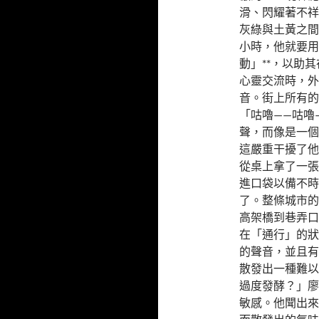
滑、閃耀著不祥
灰綠與土黃之間
小時，他就要用
動」**，以助
心靈交流時，外
音。街上所有的
「咕嚕——咕嚕
聲，而像是一個
這嚴重干擾了他
從桌上拿了一張
進口袋以備不時
了。整條城市的
高架橋到巷弄口
在「通行」的狀
的聲音，並且有
散發出一種難以
過度發酵？」廖
敏感。他聞出來