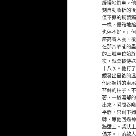
緩慢地倒車。他
刻自動收折的後
值不菲的銅製獨
一樣，優雅地縮
也停不好。」何
座高聳入雲、覆
在那片窄巷的盡
的三號車位始終
次，就會被傳送
十八次。他打了
鏡發出最後的溫
他那顫抖的車尾
苔蘚的柱子。不
著，一道濃郁的
出來，瞬間吞噬
平靜，只剩下獨
轉，等他回過神
牆壁上。獎狀上
偏差。」落款人