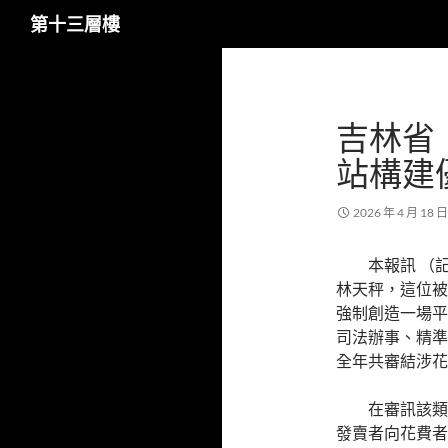
搜
第十三層樓
尋
跳
至
主
吉林省
要
內
站構建
容
2026 年 4 月 18 日
本報訊 （
林天秤，這位被
強制創造一場平
司法辦事、精準
全年共審結涉花
在審訊該類
發賣者向花費者