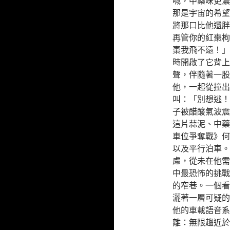
喊，中藥味更濃
那是宇宙的希望
將那口比他還胖
再管你的紅棗枸
棗我飛不遠！」
時開啟了它背上
聲，伴隨著一股
他，一起從撞出
叫：「別想逃！
子被醋酸氣波震
這片蒜泥、中藥
車位爭奪戰》何
以及平行泊車。
慮，從未在他需
中最恐怖的挑戰
的窄巷。一個看
灑著一層可疑的
他的車載語音系
離：無限趨近於