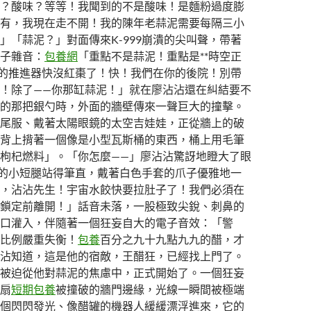
？酸味？等等！我聞到的不是酸味！是麵粉過度膨
有，我現在走不開！我的陳年老蒜泥需要每隔三小
」「蒜泥？」對面傳來K-999崩潰的尖叫聲，帶著
子雜音：
包養網
「重點不是蒜泥！重點是**時空正
們的推進器快沒紅棗了！快！我們在你的後院！別帶
！除了——你那缸蒜泥！」就在廖沾沾還在糾結要不
的那把銀勺時，外面的牆壁傳來一聲巨大的撞擊。
尾服、戴著太陽眼鏡的太空吉娃娃，正從牆上的破
背上揹著一個像是小型瓦斯桶的東西，桶上用毛筆
枸杞燃料」。「你怎麼——」廖沾沾驚訝地瞪大了眼
用它的小短腿站得筆直，戴著白色手套的爪子優雅地一
，沾沾先生！宇宙水餃快要拉肚子了！我們必須在
鎖定前離開！」話音未落，一股極致尖銳、刺鼻的
口灌入，伴隨著一個狂妄自大的電子音效：「警
比例嚴重失衡！
包養
百分之九十九點九九的醋，才
沾知道，這是他的宿敵，王醋狂，已經找上門了。
被迫從他對蒜泥的焦慮中，正式開始了。一個狂妄
扇
短期包養
被撞破的牆門邊緣，光線一瞬間被極端
個閃閃發光、像醋罐的機器人緩緩漂浮進來，它的