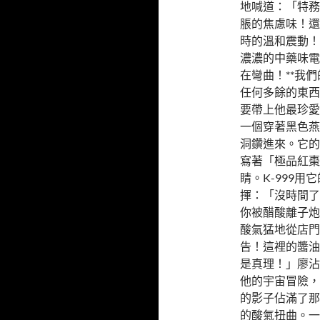
地喊道：「特務
脹的焦慮味！還
時的溫和震動！
濃濃的中藥味電
在彎曲！**我
任何多餘的東西
要帶上他最珍愛
一個穿著黑色燕
洞鑽進來。它的
寫著「極品紅棗
睛。K-999
揮：「沒時間了
你被醋酸離子炮
酸氣猛地從店門
告！這裡的醬油
是真理！」廖沾
他的宇宙冒險，
的影子佔滿了那
的酸氣扭曲。一