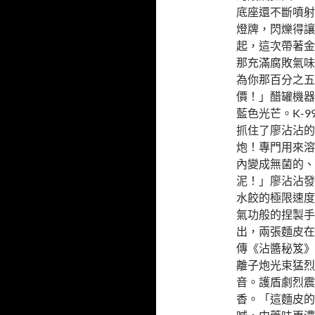
底座還不斷噴射
燈牌，閃爍得讓
起，這次帶著金
那充滿腐敗氣味
為你那百分之五
價！」醋罐機器
藍色光芒。K-9
抓住了廖沾沾的
炮！專門用來溶
內變成無菌的、
泥！」廖沾沾發
水餃的極限速度
氣功般的捏製手
出，兩張麵皮在
傳《沾醬秘笈》
離子炮光束猛烈
音。護盾劇烈震
香。「這麵皮的