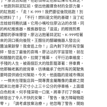
了。廖沾沾知道，他必須帶走他那缸陳年老蒜泥，
。他跑到蒜泥缸前，使出他搬運食材的全部力量，
的缸抱起。「走！K-999！我們要從後院逃跑！別
杞燃料了！」「不行！燃料是文明的基礎！沒了紅
吉娃娃特務抗議。它用小嘴咬住廖沾沾的衣領，同
的枸杞推進器。推進器發出「滋滋」的輕微煎煮
濃郁的蔘味爆發。廖沾沾抱著蒜泥缸、K-999咬著
來的洞口衝向後院。王醋狂的醋罐機器人發出尖
醬油黨餘孽！我會追上你！」店內剩下的所有空盤
碎，發出了最後的哀鳴。廖沾沾的宇宙冒險，就在
和醋酸的混亂中，拉開了帷幕。《平行泊車維度：
手殘的人生，被兩個巨大的陰影籠罩著：停車費，
他那輛老舊的掀背車，彷彿繼承了他所有的駕駛焦
要時提供過任何幫助。今天，他面臨的是城市傳說
，一條夾在理髮店與一間專賣金屬雕像的畫廊之間
起來比他車子尺寸小上三十公分的停車格，上面還
白色粉末。何手殘深吸一口氣。將車子打了倒檔。
統發出了令人不快的女聲：「警告，後方障礙物距
零。」「請考慮放棄治療。」他忽略了警告，開始