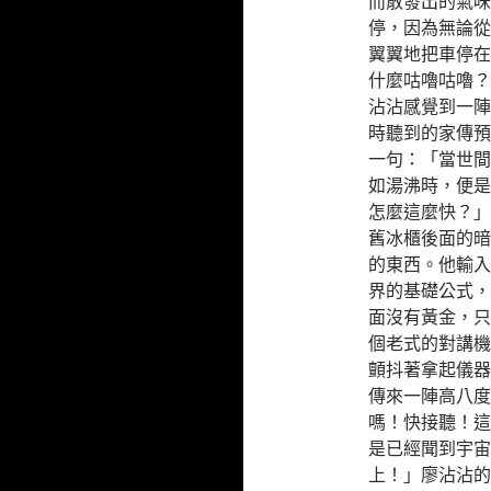
而散發出的氣味
停，因為無論從
翼翼地把車停在
什麼咕嚕咕嚕？
沾沾感覺到一陣
時聽到的家傳預
一句：「當世間
如湯沸時，便是
怎麼這麼快？」
舊冰櫃後面的暗
的東西。他輸入
界的基礎公式，
面沒有黃金，只
個老式的對講機
顫抖著拿起儀器
傳來一陣高八度
嗎！快接聽！這
是已經聞到宇宙
上！」廖沾沾的