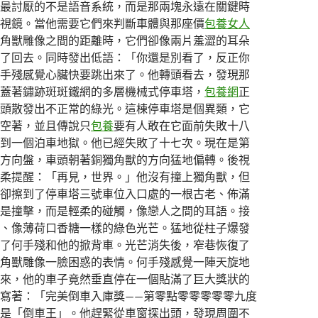
最討厭的不是語音系統，而是那兩塊永遠在關鍵時
視鏡。當他需要它們來判斷車體與那座價
包養女人
角獸雕像之間的距離時，它們卻像兩片羞澀的耳朵
了回去。同時發出低語：「你還是別看了，反正你
手殘感覺心臟快要跳出來了。他轉頭看去，發現那
蓋著鏽跡斑斑鐵網的多層機械式停車塔，
包養網
正
頭散發出不正常的綠光。這棟停車塔是個異類，它
空著，並且傳說只
包養
要有人敢在它面前失敗十八
到一個泊車地獄。他已經失敗了十七次。現在是第
方向盤，車頭朝著銅獨角獸的方向猛地偏轉。後視
柔提醒：「再見，世界。」他沒有撞上獨角獸，但
卻擦到了停車塔三號車位入口處的一根古老、佈滿
是撞擊，而是輕柔的碰觸，像戀人之間的耳語。接
、像薄荷口香糖一樣的綠色光芒。猛地從柱子爆發
了何手殘和他的掀背車。光芒消失後，窄巷恢復了
角獸雕像一臉困惑的表情。何手殘感覺一陣天旋地
來，他的車子竟然垂直停在一個貼滿了巨大獎狀的
寫著：「完美倒車入庫獎——第零點零零零零零九度
是「倒車王」。他趕緊從車窗探出頭，發現周圍不