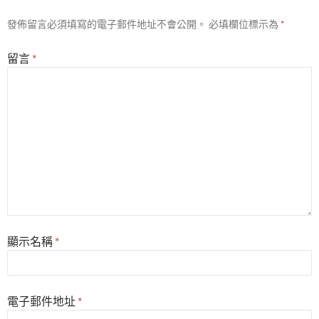
發佈留言必須填寫的電子郵件地址不會公開。
必填欄位標示為
*
留言
*
顯示名稱
*
電子郵件地址
*