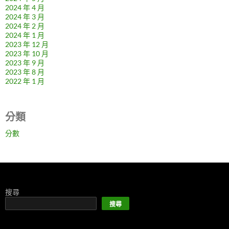
2024 年 4 月
2024 年 3 月
2024 年 2 月
2024 年 1 月
2023 年 12 月
2023 年 10 月
2023 年 9 月
2023 年 8 月
2022 年 1 月
分類
分數
搜尋
搜尋