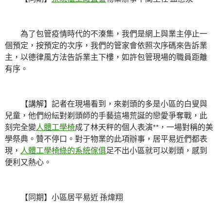
為了包管疫情時代的不湊集，我們是網上與業主停止一
個預定，按預定的次序，我們的管家會依照次序碼來告訴業
主，以德律風方法告訴業主下樓，如許包管現場的職員距離
有序。
【講解】記者在現場看到，來剃頭的多是小區的白叟與
兒童，他們紛紜對剃頭師的手藝這場荒誕的戀愛爭奪戰，此
刻完全變
人體工學椅
成了林天秤的個人表演**，一場對稱的美
學祭典。贊不停口。對于物業的此項辦事，居平易近們都表
現，
人體工學椅
綠的系統傢俱
足不出小區就可以剃頭，感到
便利又熱心。
【同期】小區居平易近 孫煒翔