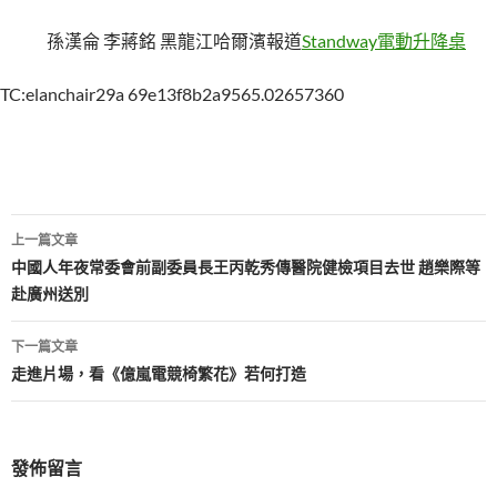
孫漢侖 李蔣銘 黑龍江哈爾濱報道
Standway電動升降桌
TC:elanchair29a 69e13f8b2a9565.02657360
文
上一篇文章
章
中國人年夜常委會前副委員長王丙乾秀傳醫院健檢項目去世 趙樂際等
赴廣州送別
導
覽
下一篇文章
走進片場，看《億嵐電競椅繁花》若何打造
發佈留言