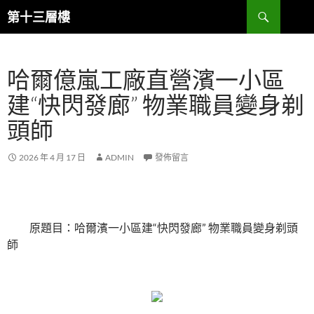
跳
搜
第十三層樓
至
尋
主
要
哈爾億嵐工廠直營濱一小區
內
容
建“快閃發廊” 物業職員變身剃
頭師
2026 年 4 月 17 日
ADMIN
發佈留言
原題目：哈爾濱一小區建“快閃發廊” 物業職員變身剃頭
師