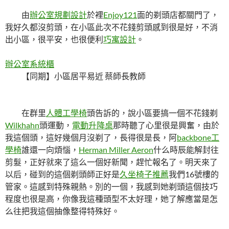
由
辦公室規劃設計
於裡
Enjoy121
面的剃頭店都關門了，
我好久都沒剪頭，在小區此次不花錢剪頭感到很是好，不消
出小區，很平安，也很便利
巧寓設計
。
辦公室系統櫃
【同期】小區居平易近 蔡師長教師
在群里
人體工學椅
頭告訴的，說小區要搞一個不花錢剃
Wilkhahn
頭運動，
電動升降桌
那時聽了心里很是興奮，由於
我這個頭，這好幾個月沒剃了，長得很是長，阿
backbone工
學椅
誰還一向煩惱，
Herman Miller Aeron
什么時辰能解封往
剪髮，正好就來了這么一個好新聞，趕忙報名了。明天來了
以后，碰到的這個剃頭師正好是
久坐椅子推薦
我們16號樓的
管家。這感到特殊親熱。別的一個，我感到她剃頭這個技巧
程度也很是高，你像我這種頭型不太好理，她了解應當是怎
么往把我這個抽像整得特殊好。