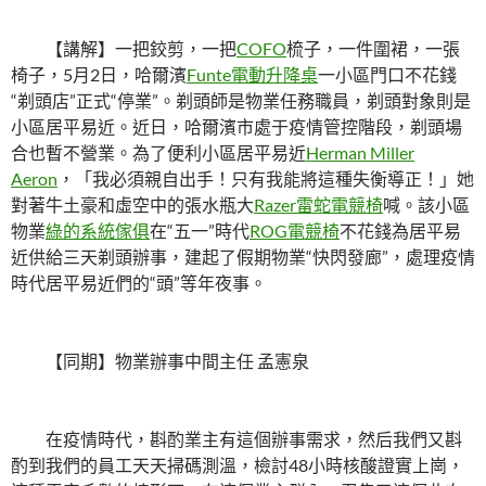
【講解】一把鉸剪，一把
COFO
梳子，一件圍裙，一張
椅子，5月2日，哈爾濱
Funte電動升降桌
一小區門口不花錢
“剃頭店”正式“停業”。剃頭師是物業任務職員，剃頭對象則是
小區居平易近。近日，哈爾濱市處于疫情管控階段，剃頭場
合也暫不營業。為了便利小區居平易近
Herman Miller
Aeron
，「我必須親自出手！只有我能將這種失衡導正！」她
對著牛土豪和虛空中的張水瓶大
Razer雷蛇電競椅
喊。該小區
物業
綠的系統傢俱
在“五一”時代
ROG電競椅
不花錢為居平易
近供給三天剃頭辦事，建起了假期物業“快閃發廊”，處理疫情
時代居平易近們的“頭”等年夜事。
【同期】物業辦事中間主任 孟憲泉
在疫情時代，斟酌業主有這個辦事需求，然后我們又斟
酌到我們的員工天天掃碼測溫，檢討48小時核酸證實上崗，