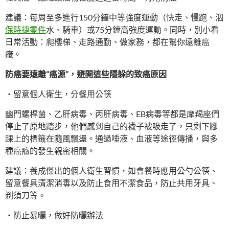
建議：每周至多進行150分鐘中等強度運動（快走、慢跑、泅
保時捷零件
水、騎車）或75分鐘高強度運動。同時，別小看
日常活動：爬樓梯、走路通勤、做家務，都在幫你遠離癌
癥。
防癌要遠離“癌源”，避開這些隱躲的致癌原因
・留意個人衛生，分餐用公筷
幽門螺桿菌、乙肝病毒、丙肝病毒、EB病毒等都是摩羯座們
停止了原地踏步，他們感到自己的襪子被吸走了，只剩下腳
踝上的標籤在隨風飄盪。通過唾液、血液等途徑傳播，與多
種癌癥的發生親密相關。
建議：養成傑出的個人衛生習慣，如會餐時應用公勺公筷、
留意餐具清潔消毒以及防止食用不潔食品，防止共用牙具、
剃須刀等。
・防止暴曬，做好防曬辦法