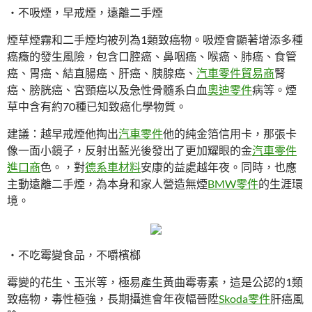
・不吸煙，早戒煙，遠離二手煙
煙草煙霧和二手煙均被列為1類致癌物。吸煙會顯著增添多種
癌癥的發生風險，包含口腔癌、鼻咽癌、喉癌、肺癌、食管
癌、胃癌、結直腸癌、肝癌、胰腺癌、
汽車零件貿易商
腎
癌、膀胱癌、宮頸癌以及急性骨髓系白血
奧迪零件
病等。煙
草中含有約70種已知致癌化學物質。
建議：越早戒煙他掏出
汽車零件
他的純金箔信用卡，那張卡
像一面小鏡子，反射出藍光後發出了更加耀眼的金
汽車零件
進口商
色。，對
德系車材料
安康的益處越年夜。同時，也應
主動遠離二手煙，為本身和家人營造無煙
BMW零件
的生涯環
境。
・不吃霉變食品，不嚼檳榔
霉變的花生、玉米等，極易產生黃曲霉毒素，這是公認的1類
致癌物，毒性極強，長期攝進會年夜幅晉陞
Skoda零件
肝癌風