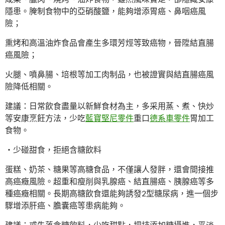
隱患。腌制食物中的亞硝酸鹽，能夠增添胃癌、鼻咽癌風
險；
熏烤和高溫油炸食品會產生多環芳烴等致癌物，晉陞結直腸
癌風險；
火腿、噴鼻腸、培根等加工肉制品，也被證實與結直腸癌風
險降低相關。
建議：日常飲食盡量以新鮮食材為主，多采用蒸、煮、快炒
等安康烹飪方法，少吃
藍寶堅尼零件
重口
德系車零件
胃加工
食物。
・少碰甜食，拒絕含糖飲料
蛋糕、奶茶、糖果等高糖食品，不僅讓人發胖，還會間接推
高癌癥風險。超重和瘦削與乳腺癌、結直腸癌、胰腺癌等多
種癌癥相關。長期高糖飲食還能夠誘發2型糖尿病，進一個步
驟增添肝癌、膽囊癌等患病能夠。
建議：戒失落含糖飲料，少吃甜點，把持添加糖攝進，平淡