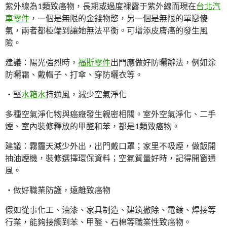
紫外線為1類致癌物，長期或過度裸露于紫外線而現在
台北汽
車零件
，一個是無限的金錢物慾，另一個是無限的單戀傻
氣，兩者都極端到讓她無法平衡。可增添皮膚癌的發生風
險。
建議：陽光強烈時，
福斯零件
出門應做好防曬辦法，例如涂
防曬霜、戴帽子、打傘、穿防曬衣等。
・堅
水箱水
持通風，減少空氣淨化
多種空氣淨化物與癌癥發生親密相關。室外空氣淨化、二手
煙、室內裝修釋放的甲醛和苯，都是1類致癌物。
建議：霧霾天減少外出，出門戴口罩；家里不吸煙，做飯開
抽油煙機，裝修選擇環保資料；空氣質量好時，記得開窗通
風。
・做好職業防護，遠離致癌物
假如從事化工、油漆、家具制造、建筑撤除、電鍍、焊接等
行業，能夠接觸到苯、甲醛、石棉等職業性致癌物。