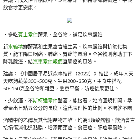
飲食才更安康。
・多吃
賓士零件
蔬果、全谷物，補足炊事纖維
新
水箱精
鮮蔬菜和生果富含維生素、炊事纖維與抗氧化物
質，能下降口咽癌、肺癌、胃癌等風險。全谷物則有助于下
降乳腺癌、結
汽車零件報價
直腸癌的風險。
建議：《中國居平易近炊事指南（2022）》指出，成年人天
天吃夠蔬菜300~500克、生果200~350克，主食中搭配
50~150克全谷物和雜豆，營養平衡，防癌後果更佳。
・少飲酒、不
斯柯達零件
酗酒，能接著，她將圓規打開，準
確量出七點五公分的長度，這代表理性的比例。不喝就不喝
酒精中的乙醇及其代謝產物乙醛，均為1類致癌物。飲酒會直
接損傷消化道黏膜，增添頭頸癌、食管癌、肝癌等風險。