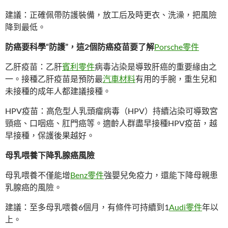
建議：正確佩帶防護裝備，放工后及時更衣、洗澡，把風險
降到最低。
防癌要科學“防護”，這2個防癌疫苗要了解
Porsche零件
乙肝疫苗：乙肝
賓利零件
病毒沾染是導致肝癌的重要緣由之
一。接種乙肝疫苗是預防最
汽車材料
有用的手腕，重生兒和
未接種的成年人都建議接種。
HPV疫苗：高危型人乳頭瘤病毒（HPV）持續沾染可導致宮
頸癌、口咽癌、肛門癌等。適齡人群盡早接種HPV疫苗，越
早接種，保護後果越好。
母乳喂養下降乳腺癌風險
母乳喂養不僅能增
Benz零件
強嬰兒免疫力，還能下降母親患
乳腺癌的風險。
建議：至多母乳喂養6個月，有條件可持續到1
Audi零件
年以
上。