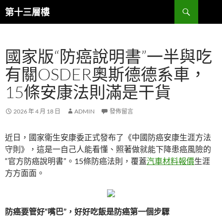
跳
搜
第十三層樓
至
尋
主
要
國家版“防癌說明書”一半與吃
內
容
有關OSDER奧斯德德系車，
15條安康法則滿是干貨
2026 年 4 月 18 日
ADMIN
發佈留言
近日，國家衛生安康委正式發布了《中國防癌安康生涯方法
守則》，這是一自己人能看懂、照著做就能下降患癌風險的
“官方防癌說明書”。15條防癌法則，覆蓋
汽車材料報價
生涯
方方面面。
防癌要管好“嘴巴”，好好吃飯是防癌第一個步驟