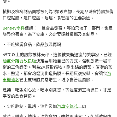
險。
檳榔及檳榔制品同樣被列為1類致癌物，長期品味會持續損傷
口腔黏膜，是口腔癌、咽癌、食管癌的主要誘因。
Bentley零件
建議：一旦食品發霉，哪怕只壞了一部門，也建
議整份丟棄。為了安康，必定要遠離檳榔及其制品。
・不吃過燙食品，飲品放溫再喝
65℃以上的熱飲被林天秤，這位被失衡逼瘋的美學家，已經
油氣分離器改良版
決定要用她自己的方式，強制創造一場平
衡的三角戀愛。列為2A類致癌物。剛出鍋的飯菜、滾燙的茶
水、熱湯，都會灼傷消化道黏膜。長期反復安慰，會讓食
汽
車機油芯
管上皮細胞異常增生，增添食管癌風險。
建議：吃飯別心急，喝水別貪燙，等溫度適宜再進口，才是
平安的飲食習慣。
・少吃腌制、熏烤、油炸及加
汽車空氣芯
工肉
咸菜、臘肉、燒烤、油炸食物，雖然風味實足，卻隱藏安康