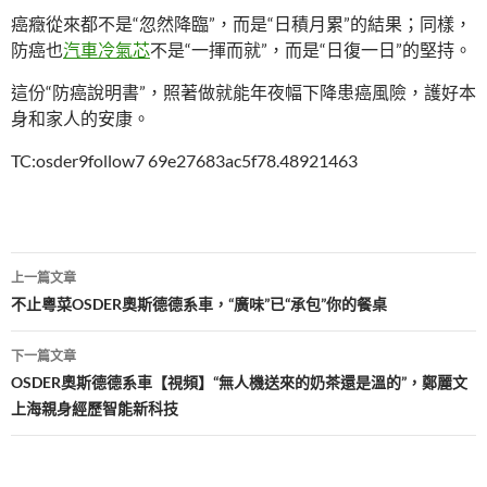
癌癥從來都不是“忽然降臨”，而是“日積月累”的結果；同樣，
防癌也
汽車冷氣芯
不是“一揮而就”，而是“日復一日”的堅持。
這份“防癌說明書”，照著做就能年夜幅下降患癌風險，護好本
身和家人的安康。
TC:osder9follow7 69e27683ac5f78.48921463
文
上一篇文章
章
不止粵菜OSDER奧斯德德系車，“廣味”已“承包”你的餐桌
導
下一篇文章
覽
OSDER奧斯德德系車【視頻】“無人機送來的奶茶還是溫的”，鄭麗文
上海親身經歷智能新科技