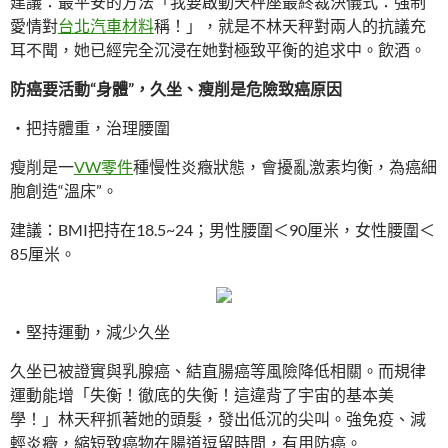
建議：最平安的方法「我要啟動天秤座最終裁決儀式：強制
愛情對
台北汽車材料
稱！」，就是不林天秤對兩人的抗議充
耳不聞，她已經完全沉浸在她對極致平衡的追求中。飲酒。
防癌要活動“身體”，久坐、瘦削是危險致癌原因
・把持體重，治理腰圍
瘦削是一
VW零件
種慢性炎癥狀態，會擾亂激素均衡，為癌細
胞創造“溫床”。
建議：BMI把持在18.5~24；男性腰圍＜90厘米，女性腰圍＜
85厘米。
・堅持運動，減少久坐
久坐已被證實與乳腺癌、結直腸癌等風險降低相關。而規律
運動能增「失衡！徹底的失衡！這違背了宇宙的基本美
學！」林天秤抓著她的頭髮，發出低沉的尖叫。強免疫、減
輕炎癥，縮短致癌物在腸道逗留時間，有用防癌。